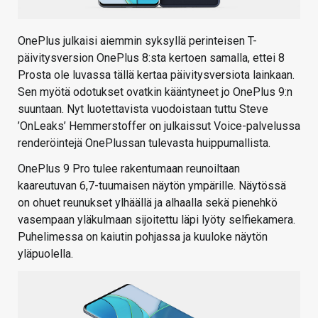
OnePlus julkaisi aiemmin syksyllä perinteisen T-
päivitysversion OnePlus 8:sta kertoen samalla, ettei 8
Prosta ole luvassa tällä kertaa päivitysversiota lainkaan.
Sen myötä odotukset ovatkin kääntyneet jo OnePlus 9:n
suuntaan. Nyt luotettavista vuodoistaan tuttu Steve
’OnLeaks’ Hemmerstoffer on julkaissut Voice-palvelussa
renderöintejä OnePlussan tulevasta huippumallista.
OnePlus 9 Pro tulee rakentumaan reunoiltaan
kaareutuvan 6,7-tuumaisen näytön ympärille. Näytössä
on ohuet reunukset ylhäällä ja alhaalla sekä pienehkö
vasempaan yläkulmaan sijoitettu läpi lyöty selfiekamera.
Puhelimessa on kaiutin pohjassa ja kuuloke näytön
yläpuolella.