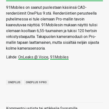
91Mobiles on saanut puolestaan käsiinsä CAD-
renderöinnit OnePlus 9:stä. Renderöintien perusteella
puhelimessa ei tule olemaan Pro-mallin tavoin
kaareutuvaa näyttöä. 91Mobilesin mukaan näyttö tulisi
olemaan kooltaan 6,55-tuumainen ja tukisi 120 hertsin
virkistystaajuutta. Takapuolen kameramoduuli on Pro-
mallin tapaan laattamainen, mutta sisältää neljän sijasta
kolme kamerasensoria.
Lähde:
OnLeaks @ Voice
,
91Mobiles
ONEPLUS
ONEPLUS 9 PRO
Kommentoi uutista tai artikkelia foorumilla