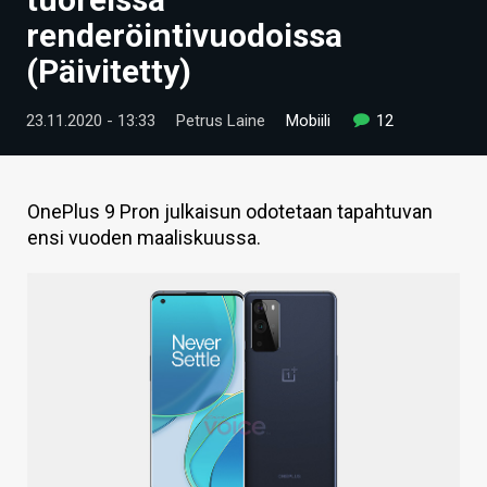
ARTIKKELIT
renderöintivuodoissa
(Päivitetty)
VIDEOT
TECHBBS
23.11.2020 - 13:33
Petrus Laine
Mobiili
12
TIETOA
HINTA.FI
OnePlus 9 Pron julkaisun odotetaan tapahtuvan
ensi vuoden maaliskuussa.
KAUPPA
VAIHDA TEEMA
HAKU