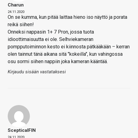
Charun
24.11.2020
On se kumma, kun pitää laittaa hieno iso näyttö ja porata
reikä siihen!
Onneksi nappasin 1+ 7 Pron, jossa tuota
idioottimaisuutta ei ole. Selhviekameran
pompputoiminnon kesto ei kiinnosta pätkääkään – kerran
olen tainnut tänä aikana sitä "kokeilla", kun vahingossa
osu sormi siihen nappiin joka kameran kääntää.
Kirjaudu sisään vastataksesi
ScepticalFIN
24.11.2020