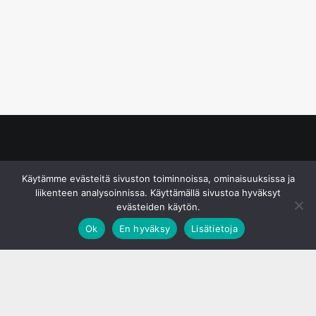
© S&J Media Oy
Käytämme evästeitä sivuston toiminnoissa, ominaisuuksissa ja
liikenteen analysoinnissa. Käyttämällä sivustoa hyväksyt
evästeiden käytön.
Ok
En hyväksy
Lisätietoja
;