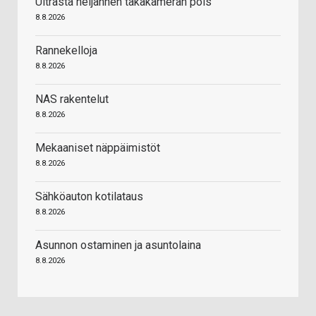
Ultrasta neljännen takakameran pois
8.8.2026
Rannekelloja
8.8.2026
NAS rakentelut
8.8.2026
Mekaaniset näppäimistöt
8.8.2026
Sähköauton kotilataus
8.8.2026
Asunnon ostaminen ja asuntolaina
8.8.2026