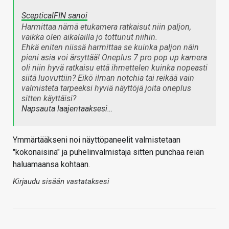
ScepticalFIN sanoi
Harmittaa nämä etukamera ratkaisut niin paljon,
vaikka olen aikalailla jo tottunut niihin.
Ehkä eniten niissä harmittaa se kuinka paljon näin
pieni asia voi ärsyttää! Oneplus 7 pro pop up kamera
oli niin hyvä ratkaisu että ihmettelen kuinka nopeasti
siitä luovuttiin? Eikö ilman notchia tai reikää vain
valmisteta tarpeeksi hyviä näyttöjä joita oneplus
sitten käyttäisi?
Napsauta laajentaaksesi…
Ymmärtääkseni noi näyttöpaneelit valmistetaan
"kokonaisina" ja puhelinvalmistaja sitten punchaa reiän
haluamaansa kohtaan.
Kirjaudu sisään vastataksesi