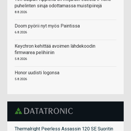
puhelinten siruja odottamassa muistipiirejä
8.8.2026
Doom pyörii nyt myös Paintissa
6.8.2026
Keychron kehittää avoimen lähdekoodin
firmwarea pelihiiriin
5.8.2026
Honor uudisti logonsa
5.8.2026
Thermalright Peerless Assassin 120 SE Suoritin