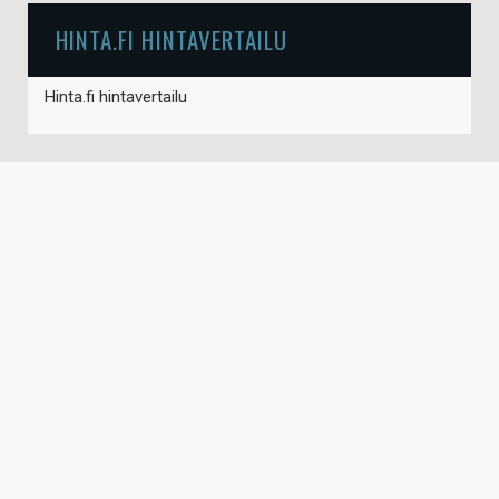
HINTA.FI HINTAVERTAILU
Hinta.fi hintavertailu