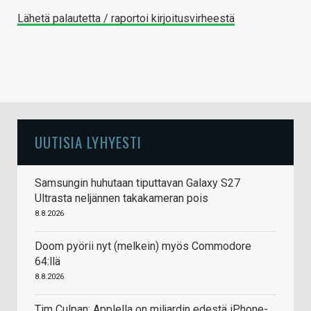
Lähetä palautetta / raportoi kirjoitusvirheestä
UUTISIA LYHYESTI
Samsungin huhutaan tiputtavan Galaxy S27
Ultrasta neljännen takakameran pois
8.8.2026
Doom pyörii nyt (melkein) myös Commodore
64:llä
8.8.2026
Tim Culpan: Applella on miljardin edestä iPhone-