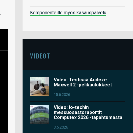
Komponenteille myös kasauspalvelu
-
VIDEOT
Video: Testissä Audeze
Maxwell 2 -pelikuulokkeet
15.6.2026
Video: io-techin
messuosastoraportit
Computex 2026 -tapahtumasta
3.6.2026