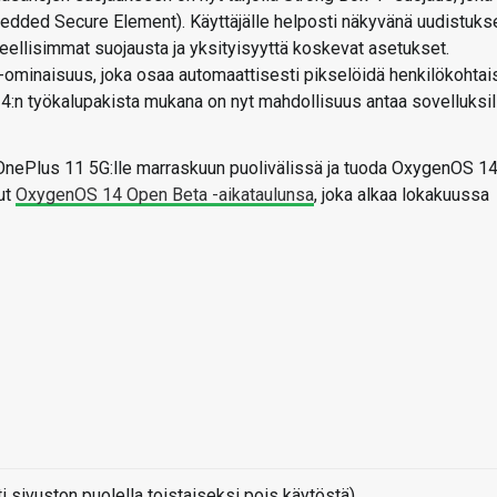
edded Secure Element). Käyttäjälle helposti näkyvänä uudistuks
eellisimmat suojausta ja yksityisyyttä koskevat asetukset.
-ominaisuus, joka osaa automaattisesti pikselöidä henkilökohtai
d 14:n työkalupakista mukana on nyt mahdollisuus antaa sovelluksil
OnePlus
11
5G:lle
marraskuun
puolivälissä
ja
tuoda
OxygenOS
14
sut
OxygenOS 14 Open Beta -aikataulunsa
, joka alkaa lokakuussa
sivuston puolella toistaiseksi pois käytöstä)