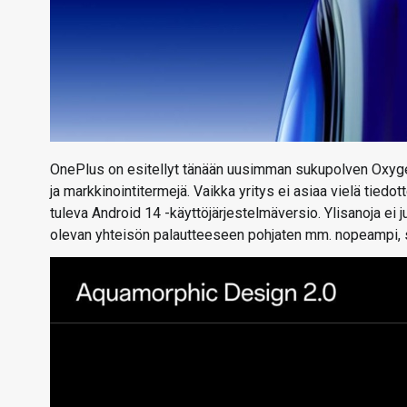
OnePlus on esitellyt tänään uusimman sukupolven Oxygen
ja markkinointitermejä. Vaikka yritys ei asiaa vielä tied
tuleva Android 14 -käyttöjärjestelmäversio. Ylisanoja ei 
olevan yhteisön palautteeseen pohjaten mm. nopeampi, s