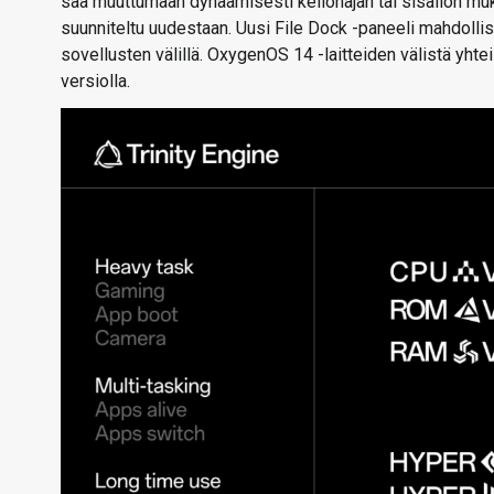
saa muuttumaan dynaamisesti kellonajan tai sisällön muka
suunniteltu uudestaan. Uusi File Dock -paneeli mahdollis
sovellusten välillä. OxygenOS 14 -laitteiden välistä yhte
versiolla.