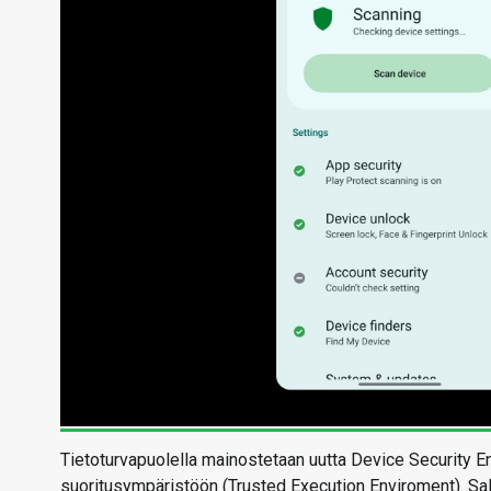
Tietoturvapuolella mainostetaan uutta Device Security En
suoritusympäristöön (Trusted Execution Enviroment). Sal