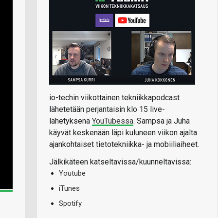
io-techin viikottainen tekniikkapodcast
lähetetään perjantaisin klo 15 live-
lähetyksenä
YouTubessa
. Sampsa ja Juha
käyvät keskenään läpi kuluneen viikon ajalta
ajankohtaiset tietotekniikka- ja mobiiliaiheet.
Jälkikäteen katseltavissa/kuunneltavissa:
Youtube
iTunes
Spotify