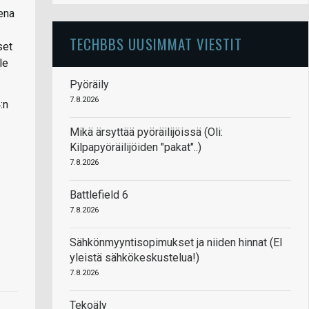
ena
TECHBBS UUSIMMAT VIESTIT
set
le
Pyöräily
7.8.2026
:n
Mikä ärsyttää pyöräilijöissä (Oli:
Kilpapyöräilijöiden "pakat"..)
7.8.2026
Battlefield 6
7.8.2026
Sähkönmyyntisopimukset ja niiden hinnat (EI
yleistä sähkökeskustelua!)
7.8.2026
Tekoäly