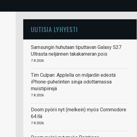
.
UUTISIA LYHYESTI
Samsungin huhutaan tiputtavan Galaxy S27
Ultrasta neljännen takakameran pois
7.8.2026
Tim Culpan: Applella on miljardin edestä
iPhone-puhelinten siruja odottamassa
muistipiirejä
7.8.2026
Doom pyörii nyt (melkein) myös Commodore
64:llä
7.8.2026