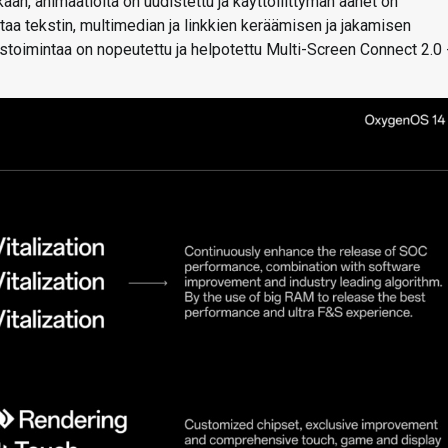
an, animaatioita on uudistettu ja käyttöliittymän äänet on
taa tekstin, multimedian ja linkkien keräämisen ja jakamisen
istoimintaa on nopeutettu ja helpotettu Multi-Screen Connect 2.0 