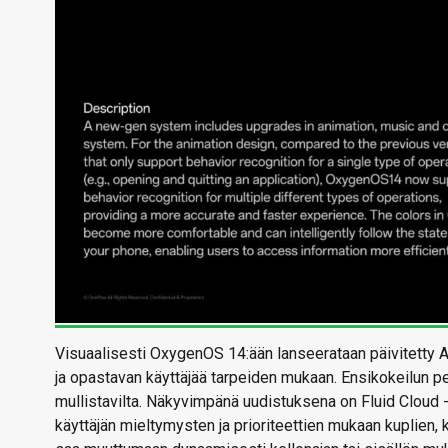
Visuaalisesti OxygenOS 14:ään lanseerataan päivitetty A
ja opastavan käyttäjää tarpeiden mukaan. Ensikokeilun p
mullistavilta. Näkyvimpänä uudistuksena on Fluid Cloud 
käyttäjän mieltymysten ja prioriteettien mukaan kuplien