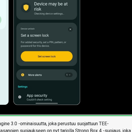
gine 3.0 -ominaisuutta, joka perustuu suojattuun TEE-
asanojen suojaukseen on nyt tarjolla Strong Box 4 -suojaus, joka