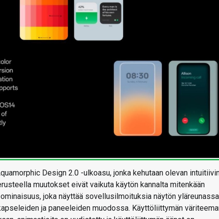
quamorphic Design 2.0 -ulkoasu, jonka kehutaan olevan intuitiivi
erusteella muutokset eivät vaikuta käytön kannalta mitenkään
-ominaisuus, joka näyttää sovellusilmoituksia näytön yläreunassa
, kapseleiden ja paneeleiden muodossa. Käyttöliittymän väriteema