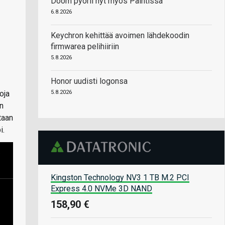
Doom pyörii nyt myös Paintissa
6.8.2026
Keychron kehittää avoimen lähdekoodin
firmwarea pelihiiriin
5.8.2026
Honor uudisti logonsa
oja
5.8.2026
en
taan
i.
Kingston Technology NV3 1 TB M.2 PCI
Express 4.0 NVMe 3D NAND
158,90 €