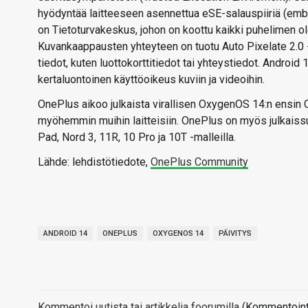
hyödyntää laitteeseen asennettua eSE-salauspiiriä (emb
on Tietoturvakeskus, johon on koottu kaikki puhelimen ol
Kuvankaappausten yhteyteen on tuotu Auto Pixelate 2.0 
tiedot, kuten luottokorttitiedot tai yhteystiedot. Androi
kertaluontoinen käyttöoikeus kuviin ja videoihin.
On
ePlus
aikoo
julkaista
virallisen
OxygenOS
14:n
ensin
myöhemmin
m
uihin
laitteisiin. OnePlus on myös julkais
Pad, Nord 3, 11R, 10 Pro ja 10T -malleilla.
Lähde: lehdistötiedote,
OnePlus Community
ANDROID 14
ONEPLUS
OXYGENOS 14
PÄIVITYS
Kommentoi uutista tai artikkelia foorumilla
(Kommentointi 