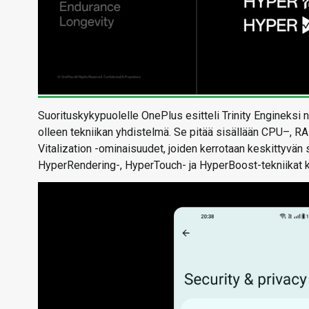
Suorituskykypuolelle OnePlus esitteli Trinity Engineksi 
olleen tekniikan yhdistelmä. Se pitää sisällään
CPU
–
,
RA
Vitalization -ominaisuudet, joiden kerrotaan keskittyvän
HyperRendering-, HyperTouch- ja HyperBoost-tekniik
at 