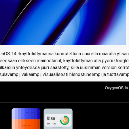
OS 14 -käyttöliittymänsä kuorrutettuna suurella määrällä ylisan
otteessaan erikseen mainostanut, käyttöliittymän alla pyörii Googl
julkaisun yhteydessä juuri säästelty, sillä uusimman version kerro
ulavampi, vakaampi, visuaalisesti hienostuneempi ja tuottavamp