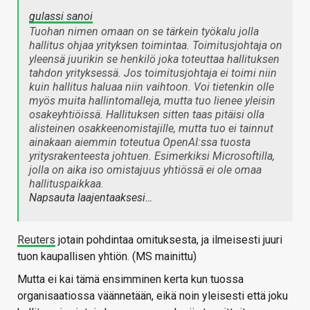
gulassi sanoi
Tuohan nimen omaan on se tärkein työkalu jolla
hallitus ohjaa yrityksen toimintaa. Toimitusjohtaja on
yleensä juurikin se henkilö joka toteuttaa hallituksen
tahdon yrityksessä. Jos toimitusjohtaja ei toimi niin
kuin hallitus haluaa niin vaihtoon. Voi tietenkin olle
myös muita hallintomalleja, mutta tuo lienee yleisin
osakeyhtiöissä. Hallituksen sitten taas pitäisi olla
alisteinen osakkeenomistajille, mutta tuo ei tainnut
ainakaan aiemmin toteutua OpenAI:ssa tuosta
yritysrakenteesta johtuen. Esimerkiksi Microsoftilla,
jolla on aika iso omistajuus yhtiössä ei ole omaa
hallituspaikkaa.
Napsauta laajentaaksesi…
Reuters
jotain pohdintaa omituksesta, ja ilmeisesti juuri
tuon kaupallisen yhtiön. (MS mainittu)
Mutta ei kai tämä ensimminen kerta kun tuossa
organisaatiossa väännetään, eikä noin yleisesti että joku