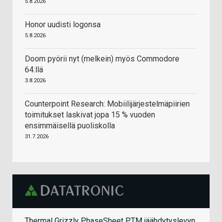
5.8.2026
Honor uudisti logonsa
5.8.2026
Doom pyörii nyt (melkein) myös Commodore
64:llä
3.8.2026
Counterpoint Research: Mobiilijärjestelmäpiirien
toimitukset laskivat jopa 15 % vuoden
ensimmäisellä puoliskolla
31.7.2026
Thermal Grizzly PhaseSheet PTM jäähdytyslevyn