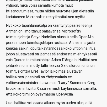
yhtiöön, mikä voisi samalla kumota muut
irtisanoutumiset, mutta niiden neuvottelujen oletettiin
kariutuneen Microsoftin rekryilmoituksen myötä.
Nyt koko tapahtumaketju on kääntynyt päälaelleen ja
Altman on ilmoittanut palaavansa Microsoftin
toimitusjohtaja Satya Nadellan siunauksella OpenAI:n
peräsimeen toimitusjohtajan roolissa. Altmanin sijasta
kenkää saikin lopulta käytännössä koko yhtiön hallitus,
johon alustavasti on jäämässä entisestä miehityksestä
vain Quoran toimitusjohtaja Adam D’Angelo. Hallituksen
johtajaksi on nimetty tällä haavaa Salesforcen entinen
toimitusjohtaja Bret Taylor ja kolmas alustavan
hallituksen jäsenistä on Yhdysvaltain ex-
valtiovarainministeri Lawrence ”Larry” Summers. Greg
Brockmanin twiitti X:ssä varmisti käytännössä samalla,
että koko tiimi on pysymässä OpenAI:lla.
Uusi hallitus voi saada aikaan myös uuden alun, sillä