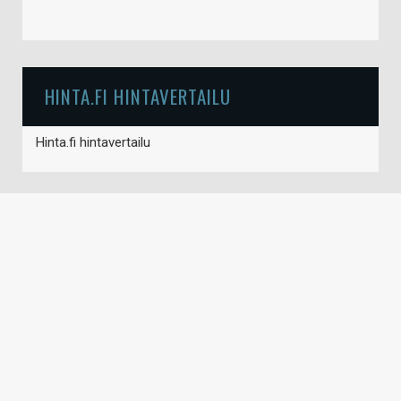
HINTA.FI HINTAVERTAILU
Hinta.fi hintavertailu