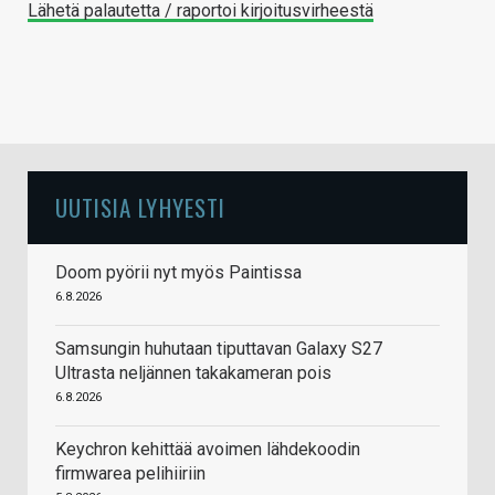
Lähetä palautetta / raportoi kirjoitusvirheestä
UUTISIA LYHYESTI
Doom pyörii nyt myös Paintissa
6.8.2026
Samsungin huhutaan tiputtavan Galaxy S27
Ultrasta neljännen takakameran pois
6.8.2026
Keychron kehittää avoimen lähdekoodin
firmwarea pelihiiriin