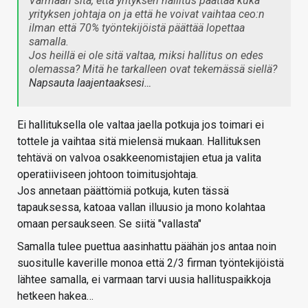
Varmaan sitä, että yrityksen hallitus päättää kuka
yrityksen johtaja on ja että he voivat vaihtaa ceo:n
ilman että 70% työntekijöistä päättää lopettaa
samalla.
Jos heillä ei ole sitä valtaa, miksi hallitus on edes
olemassa? Mitä he tarkalleen ovat tekemässä siellä?
Napsauta laajentaaksesi…
Ei hallituksella ole valtaa jaella potkuja jos toimari ei
tottele ja vaihtaa sitä mielensä mukaan. Hallituksen
tehtävä on valvoa osakkeenomistajien etua ja valita
operatiiviseen johtoon toimitusjohtaja.
Jos annetaan päättömiä potkuja, kuten tässä
tapauksessa, katoaa vallan illuusio ja mono kolahtaa
omaan persaukseen. Se siitä "vallasta"
Samalla tulee puettua aasinhattu päähän jos antaa noin
suositulle kaverille monoa että 2/3 firman työntekijöistä
lähtee samalla, ei varmaan tarvi uusia hallituspaikkoja
hetkeen hakea…