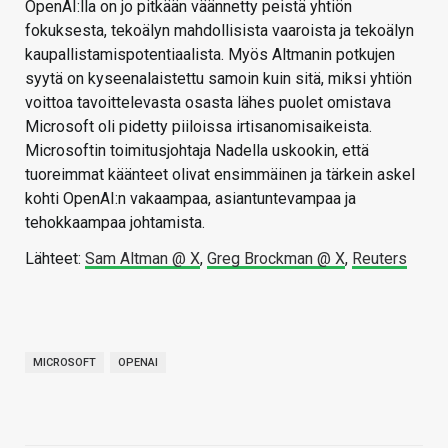
OpenAI:lla on jo pitkään väännetty peistä yhtiön
fokuksesta, tekoälyn mahdollisista vaaroista ja tekoälyn
kaupallistamispotentiaalista. Myös Altmanin potkujen
syytä on kyseenalaistettu samoin kuin sitä, miksi yhtiön
voittoa tavoittelevasta osasta lähes puolet omistava
Microsoft oli pidetty piiloissa irtisanomisaikeista.
Microsoftin toimitusjohtaja Nadella uskookin, että
tuoreimmat käänteet olivat ensimmäinen ja tärkein askel
kohti OpenAI:n vakaampaa, asiantuntevampaa ja
tehokkaampaa johtamista.
Lähteet:
Sam Altman @ X
,
Greg Brockman @ X
,
Reuters
MICROSOFT
OPENAI