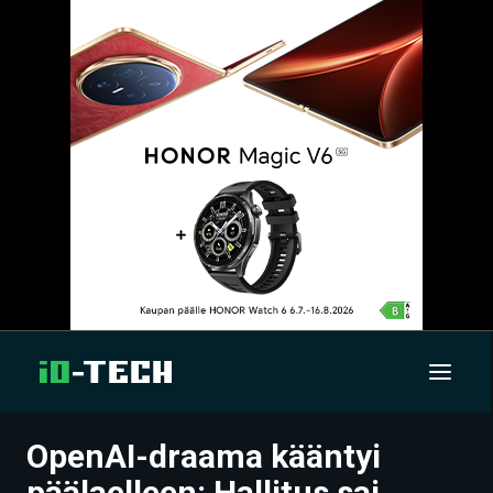
OpenAI-draama kääntyi
UUTISET
päälaelleen: Hallitus sai