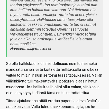
yleensä juurikin se henkilö joka toteuttaa hallituksen
tahdon yrityksessä. Jos toimitusjohtaja ei toimi niin
kuin hallitus haluaa niin vaihtoon. Voi tietenkin olle
myös muita hallintomalleja, mutta tuo lienee yleisin
osakeyhtiöissä. Hallituksen sitten taas pitäisi olla
alisteinen osakkeenomistajille, mutta tuo ei tainnut
ainakaan aiemmin toteutua OpenAI:ssa tuosta
yritysrakenteesta johtuen. Esimerkiksi Microsoftilla,
jolla on aika iso omistajuus yhtiössä ei ole omaa
hallituspaikkaa.
Napsauta laajentaaksesi…
Se että hallituksella on mahdollisuus noin toimia sekä
mandaatti siihen, ei tarkoita että hallituksella on oikeaa
valtaa toimia niin kuin se toimi tässä tapauksessa. Vallan
väärinkäyttö tuli maksettavaksi potkujen ja aasin hatun
muodossa. Jos hallituksella olisi ollut valtaa, niin kohua
ei olisi syntynyt, idässä tämä on tullut todistettua.
Tässä ajatuksessa pitää erottaa paperilla oleva "valta" ja
se oikea valta. Valta tulee osakkeenomistajila, jos he