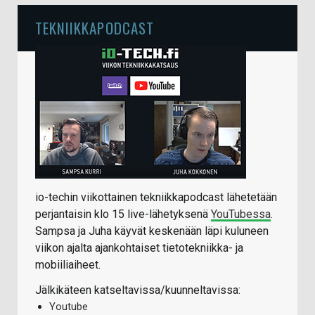
TEKNIIKKAPODCAST
io-techin viikottainen tekniikkapodcast lähetetään
perjantaisin klo 15 live-lähetyksenä
YouTubessa
.
Sampsa ja Juha käyvät keskenään läpi kuluneen
viikon ajalta ajankohtaiset tietotekniikka- ja
mobiiliaiheet.
Jälkikäteen katseltavissa/kuunneltavissa:
Youtube