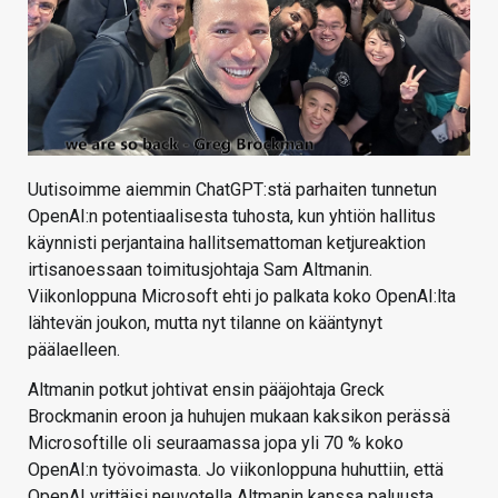
Uutisoimme aiemmin ChatGPT:stä parhaiten tunnetun
OpenAI:n potentiaalisesta tuhosta, kun yhtiön hallitus
käynnisti perjantaina hallitsemattoman ketjureaktion
irtisanoessaan toimitusjohtaja Sam Altmanin.
Viikonloppuna Microsoft ehti jo palkata koko OpenAI:lta
lähtevän joukon, mutta nyt tilanne on kääntynyt
päälaelleen.
Altmanin potkut johtivat ensin pääjohtaja Greck
Brockmanin eroon ja huhujen mukaan kaksikon perässä
Microsoftille oli seuraamassa jopa yli 70 % koko
OpenAI:n työvoimasta. Jo viikonloppuna huhuttiin, että
OpenAI yrittäisi neuvotella Altmanin kanssa paluusta