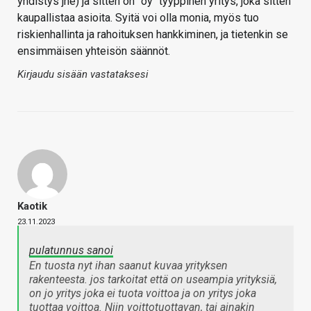
yhdistys jne) ja sitten on "oy" tyyppinen yritys, joka sitten
kaupallistaa asioita. Syitä voi olla monia, myös tuo
riskienhallinta ja rahoituksen hankkiminen, ja tietenkin se
ensimmäisen yhteisön säännöt.
Kirjaudu sisään vastataksesi
Kaotik
23.11.2023
pulatunnus sanoi
En tuosta nyt ihan saanut kuvaa yrityksen
rakenteesta. jos tarkoitat että on useampia yrityksiä,
on jo yritys joka ei tuota voittoa ja on yritys joka
tuottaa voittoa. Niin voittotuottavan, tai ainakin