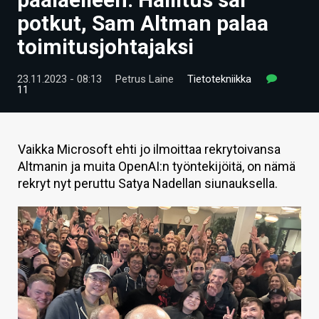
ARTIKKELIT
potkut, Sam Altman palaa
toimitusjohtajaksi
VIDEOT
TECHBBS
23.11.2023 - 08:13
Petrus Laine
Tietotekniikka
11
TIETOA
HINTA.FI
Vaikka Microsoft ehti jo ilmoittaa rekrytoivansa
Altmanin ja muita OpenAI:n työntekijöitä, on nämä
KAUPPA
rekryt nyt peruttu Satya Nadellan siunauksella.
VAIHDA TEEMA
HAKU