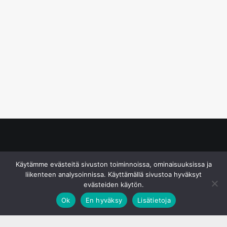
© S&J Media Oy
Käytämme evästeitä sivuston toiminnoissa, ominaisuuksissa ja
liikenteen analysoinnissa. Käyttämällä sivustoa hyväksyt
evästeiden käytön.
Ok
En hyväksy
Lisätietoja
;