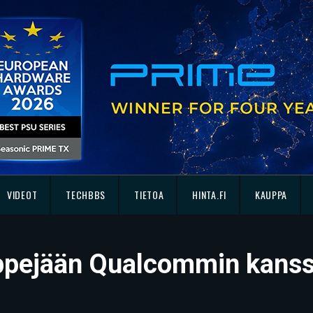
VIDEOT
TECHBBS
TIETOA
HINTA.FI
KAUPPA
ppejään Qualcommin kans