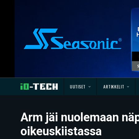
UUTISET
ARTIKKELIT
Arm jäi nuolemaan nä
oikeuskiistassa