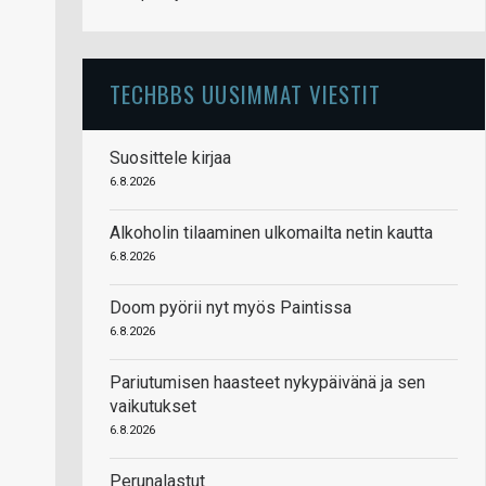
TECHBBS UUSIMMAT VIESTIT
Suosittele kirjaa
6.8.2026
Alkoholin tilaaminen ulkomailta netin kautta
6.8.2026
Doom pyörii nyt myös Paintissa
6.8.2026
Pariutumisen haasteet nykypäivänä ja sen
vaikutukset
6.8.2026
Perunalastut