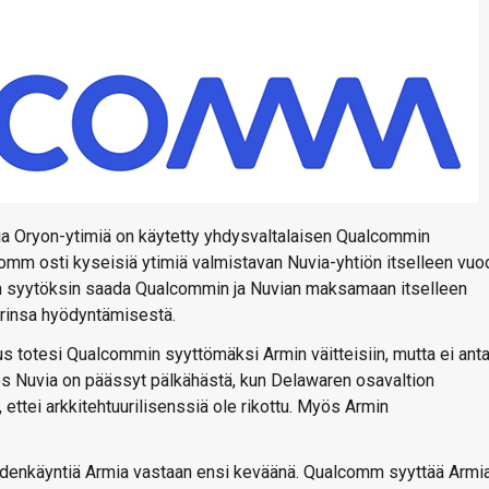
uvia Oryon-ytimiä on käytetty yhdysvaltalaisen Qualcommin
omm osti kyseisiä ytimiä valmistavan Nuvia-yhtiön itselleen vu
sin syytöksin saada Qualcommin ja Nuvian maksamaan itselleen
urinsa hyödyntämisestä.
keus totesi Qualcommin syyttömäksi Armin väitteisiin, mutta ei ant
yös Nuvia on päässyt pälkähästä, kun Delawaren osavaltion
ettei arkkitehtuurilisenssiä ole rikottu. Myös Armin
udenkäyntiä Armia vastaan ensi keväänä. Qualcomm syyttää Armi