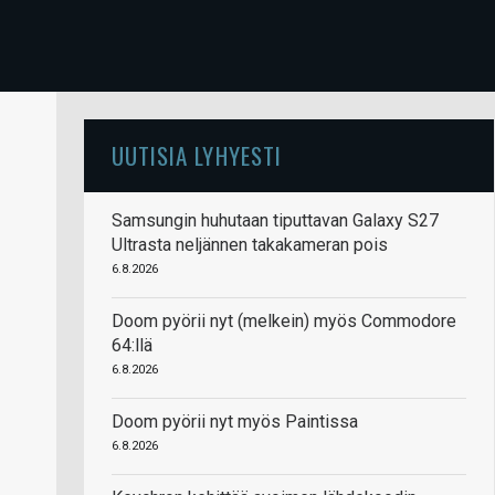
UUTISIA LYHYESTI
Samsungin huhutaan tiputtavan Galaxy S27
Ultrasta neljännen takakameran pois
6.8.2026
Doom pyörii nyt (melkein) myös Commodore
64:llä
6.8.2026
Doom pyörii nyt myös Paintissa
6.8.2026