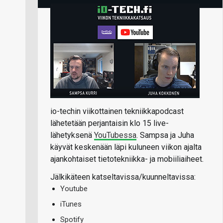
io-techin viikottainen tekniikkapodcast
lähetetään perjantaisin klo 15 live-
lähetyksenä
YouTubessa
. Sampsa ja Juha
käyvät keskenään läpi kuluneen viikon ajalta
ajankohtaiset tietotekniikka- ja mobiiliaiheet.
Jälkikäteen katseltavissa/kuunneltavissa:
Youtube
iTunes
Spotify