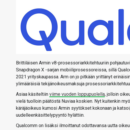
Brittiläisen Armin v8-prosessoriarkkitehtuuriin pohjaut
Snapdragon X -sarjan mobiiliprosessoreissa, sillä Qualc
2021 yrityskaupassa. Arm on jo pitkään yrittänyt erinäi
ylimääräisiä tekijänoikeusmaksuja prosessoriarkkitehtu
Asiaa käsiteltiin
viime vuoden loppupuolella
, jolloin oi
vielä tuolloin päätöstä Nuviaa koskien. Nyt kuitenkin m
käräjäoikeus kumosi Armin syytökset kokonaan ja katsoi, 
uudelleenkäsittelypyyntö hylättiin.
Qualcomm on lisäksi ilmoittanut odottavansa uutta oike