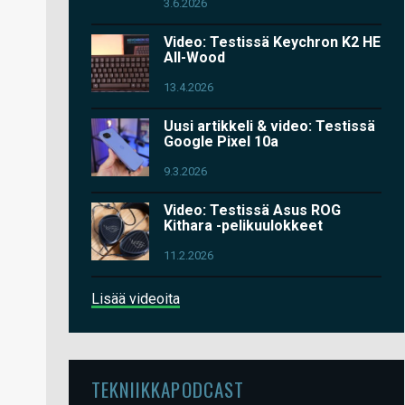
3.6.2026
Video: Testissä Keychron K2 HE
All-Wood
13.4.2026
Uusi artikkeli & video: Testissä
Google Pixel 10a
9.3.2026
Video: Testissä Asus ROG
Kithara -pelikuulokkeet
11.2.2026
Lisää videoita
TEKNIIKKAPODCAST