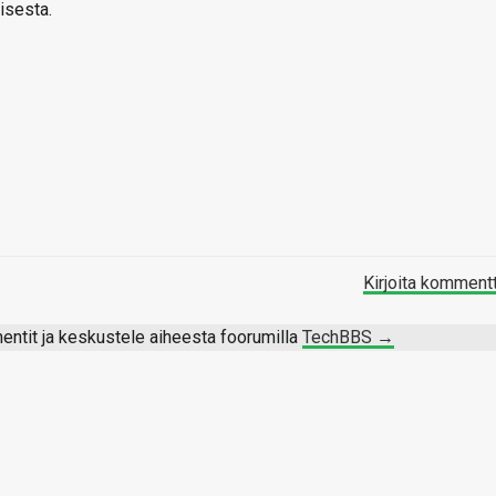
isesta.
Kirjoita komment
ntit ja keskustele aiheesta foorumilla
TechBBS →