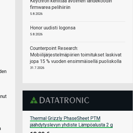
Keychron kehittää avoimen lähdekoodin
firmwarea pelihiiriin
5.8.2026
Honor uudisti logonsa
5.8.2026
Counterpoint Research:
Mobiilijärjestelmäpiirien toimitukset laskivat
jopa 15 % vuoden ensimmäisellä puoliskolla
31.7.2026
oden
anut
Thermal Grizzly PhaseSheet PTM
jäähdytyslevyn yhdiste Lämpöalusta 2 g
a