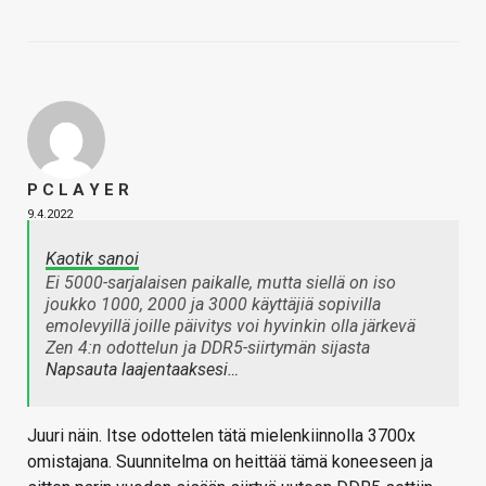
P C L A Y E R
9.4.2022
Kaotik sanoi
Ei 5000-sarjalaisen paikalle, mutta siellä on iso
joukko 1000, 2000 ja 3000 käyttäjiä sopivilla
emolevyillä joille päivitys voi hyvinkin olla järkevä
Zen 4:n odottelun ja DDR5-siirtymän sijasta
Napsauta laajentaaksesi…
Juuri näin. Itse odottelen tätä mielenkiinnolla 3700x
omistajana. Suunnitelma on heittää tämä koneeseen ja