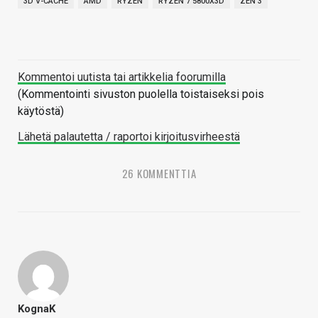
3D V-CACHE
AMD
RYZEN
RYZEN 7 5800X3D
ZEN 3
Kommentoi uutista tai artikkelia foorumilla
(Kommentointi sivuston puolella toistaiseksi pois
käytöstä)
Lähetä palautetta / raportoi kirjoitusvirheestä
26 KOMMENTTIA
KognaK