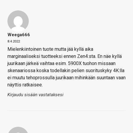
Weega666
8.4.2022
Mielenkiintoinen tuote mutta jää kyllä aika
marginaaliseksi tuotteeksi ennen Zen4:sta. En näe kyllä
juurikaan järkeä vaihtaa esim. 5900X tuohon missaan
skenaariossa koska todellakin pelien suorituskyky 4K:lla
ei muutu tehoprossulla juurikaan mihinkään suuntaan vaan
näyttis ratkaisee.
Kirjaudu sisään vastataksesi