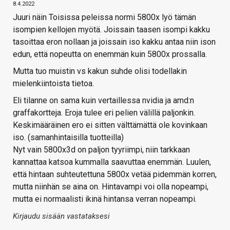
8.4.2022
Juuri näin Toisissa peleissa normi 5800x lyö tämän
isompien kellojen myötä. Joissain taasen isompi kakku
tasoittaa eron nollaan ja joissain iso kakku antaa niin ison
edun, että nopeutta on enemmän kuin 5800x prossalla.
Mutta tuo muistin vs kakun suhde olisi todellakin
mielenkiintoista tietoa.
Eli tilanne on sama kuin vertaillessa nvidia ja amd:n
graffakortteja. Eroja tulee eri pelien välillä paljonkin.
Keskimääräinen ero ei sitten välttämättä ole kovinkaan
iso. (samanhintaisilla tuotteilla)
Nyt vain 5800x3d on paljon tyyriimpi, niin tarkkaan
kannattaa katsoa kummalla saavuttaa enemmän. Luulen,
että hintaan suhteutettuna 5800x vetää pidemmän korren,
mutta niinhän se aina on. Hintavampi voi olla nopeampi,
mutta ei normaalisti ikinä hintansa verran nopeampi.
Kirjaudu sisään vastataksesi