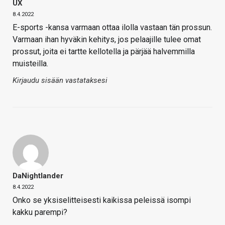
UX
8.4.2022
E-sports -kansa varmaan ottaa ilolla vastaan tän prossun.
Varmaan ihan hyväkin kehitys, jos pelaajille tulee omat
prossut, joita ei tartte kellotella ja pärjää halvemmilla
muisteilla.
Kirjaudu sisään vastataksesi
DaNightlander
8.4.2022
Onko se yksiselitteisesti kaikissa peleissä isompi
kakku parempi?