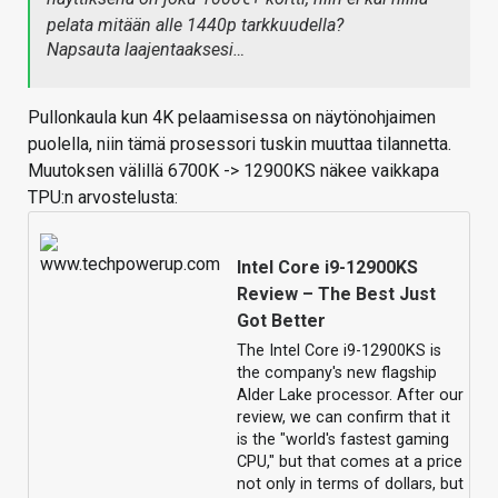
pelata mitään alle 1440p tarkkuudella?
Napsauta laajentaaksesi…
Pullonkaula kun 4K pelaamisessa on näytönohjaimen
puolella, niin tämä prosessori tuskin muuttaa tilannetta.
Muutoksen välillä 6700K -> 12900KS näkee vaikkapa
TPU:n arvostelusta:
Intel Core i9-12900KS
Review – The Best Just
Got Better
The Intel Core i9-12900KS is
the company's new flagship
Alder Lake processor. After our
review, we can confirm that it
is the "world's fastest gaming
CPU," but that comes at a price
not only in terms of dollars, but