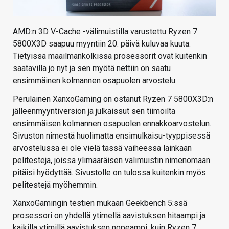
AMD:n 3D V-Cache -välimuistilla varustettu Ryzen 7
5800X3D saapuu myyntiin 20. päivä kuluvaa kuuta.
Tietyissä maailmankolkissa prosessorit ovat kuitenkin
saatavilla jo nyt ja sen myötä nettiin on saatu
ensimmäinen kolmannen osapuolen arvostelu.
Perulainen XanxoGaming on ostanut Ryzen 7 5800X3D:n
jälleenmyyntiversion ja julkaissut sen tiimoilta
ensimmäisen kolmannen osapuolen ennakkoarvostelun.
Sivuston nimestä huolimatta ensimulkaisu-tyyppisessä
arvostelussa ei ole vielä tässä vaiheessa lainkaan
pelitestejä, joissa ylimääräisen välimuistin nimenomaan
pitäisi hyödyttää. Sivustolle on tulossa kuitenkin myös
pelitestejä myöhemmin.
XanxoGamingin testien mukaan Geekbench 5:ssä
prosessori on yhdellä ytimellä aavistuksen hitaampi ja
kaikilla ytimillä aavistuksen nopeampi, kuin Ryzen 7