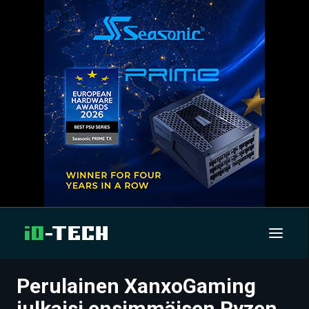
Perulainen XanxoGaming
UUTISET
julkaisi ensimmäisen Ryzen