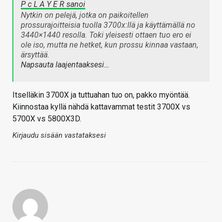
P c L A Y E R sanoi
Nytkin on pelejä, jotka on paikoitellen
prossurajoitteisia tuolla 3700x:llä ja käyttämällä no
3440×1440 resolla. Toki yleisesti ottaen tuo ero ei
ole iso, mutta ne hetket, kun prossu kinnaa vastaan,
ärsyttää.
Napsauta laajentaaksesi…
Itselläkin 3700X ja tuttuahan tuo on, pakko myöntää.
Kiinnostaa kyllä nähdä kattavammat testit 3700X vs
5700X vs 5800X3D.
Kirjaudu sisään vastataksesi