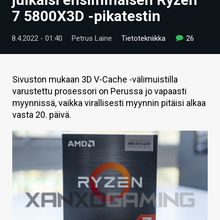
ARTIKKELIT
7 5800X3D -pikatestin
VIDEOT
8.4.2022 - 01:40
Petrus Laine
Tietotekniikka
26
TECHBBS
TIETOA
Sivuston mukaan 3D V-Cache -välimuistilla
varustettu prosessori on Perussa jo vapaasti
HINTA.FI
myynnissä, vaikka virallisesti myynnin pitäisi alkaa
vasta 20. päivä.
KAUPPA
VAIHDA TEEMA
HAKU