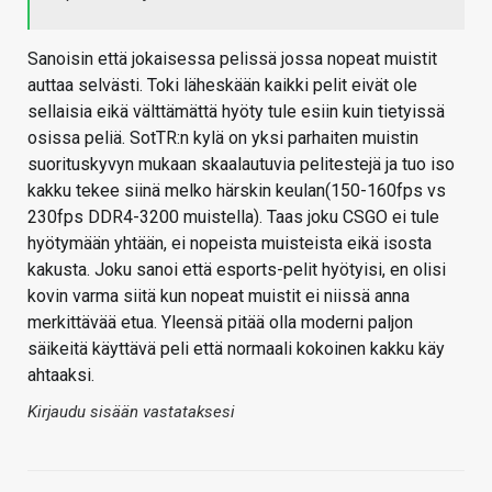
Sanoisin että jokaisessa pelissä jossa nopeat muistit
auttaa selvästi. Toki läheskään kaikki pelit eivät ole
sellaisia eikä välttämättä hyöty tule esiin kuin tietyissä
osissa peliä. SotTR:n kylä on yksi parhaiten muistin
suorituskyvyn mukaan skaalautuvia pelitestejä ja tuo iso
kakku tekee siinä melko härskin keulan(150-160fps vs
230fps DDR4-3200 muistella). Taas joku CSGO ei tule
hyötymään yhtään, ei nopeista muisteista eikä isosta
kakusta. Joku sanoi että esports-pelit hyötyisi, en olisi
kovin varma siitä kun nopeat muistit ei niissä anna
merkittävää etua. Yleensä pitää olla moderni paljon
säikeitä käyttävä peli että normaali kokoinen kakku käy
ahtaaksi.
Kirjaudu sisään vastataksesi