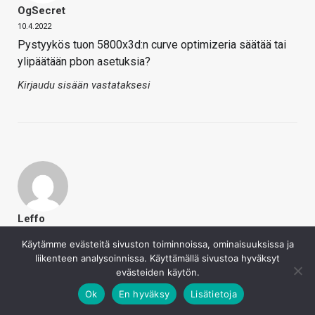
OgSecret
10.4.2022
Pystyykös tuon 5800x3d:n curve optimizeria säätää tai
ylipäätään pbon asetuksia?
Kirjaudu sisään vastataksesi
Leffo
10.4.2022
Käytämme evästeitä sivuston toiminnoissa, ominaisuuksissa ja
liikenteen analysoinnissa. Käyttämällä sivustoa hyväksyt
KVahlman sanoi
evästeiden käytön.
Ei, ainakin TPU:n taannoisessa testissä kakun koko
vaikutti hyvin vähän tai ei ollenkaan tietyissä
Ok
En hyväksy
Lisätietoja
peleissä.