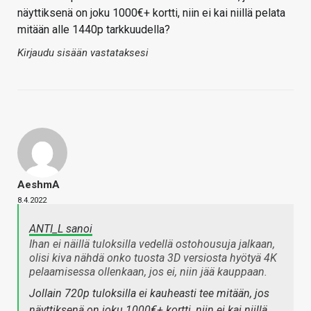
näyttiksenä on joku 1000€+ kortti, niin ei kai niillä pelata
mitään alle 1440p tarkkuudella?
Kirjaudu sisään vastataksesi
AeshmA
8.4.2022
ANTI_L sanoi
Ihan ei näillä tuloksilla vedellä ostohousuja jalkaan,
olisi kiva nähdä onko tuosta 3D versiosta hyötyä 4K
pelaamisessa ollenkaan, jos ei, niin jää kauppaan.
Jollain 720p tuloksilla ei kauheasti tee mitään, jos
näyttiksenä on joku 1000€+ kortti, niin ei kai niillä