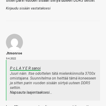
sitten parin vuoden sisään siirtyä uuteen DDR5 settiin.
Kirjaudu sisään vastataksesi
Jtmonroe
9.4.2022
P c L A Y E R sanoi
Juuri näin. Itse odottelen tätä mielenkiinnolla 3700x
omistajana. Suunnitelma on heittää tämä koneeseen
ja sitten parin vuoden sisään siirtyä uuteen DDR5
settiin.
Napsauta laajentaaksesi…