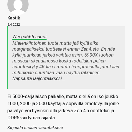
Kaotik
8.4.2022
Weega666 sanoi
Mielenkiintoinen tuote mutta jää kyllä aika
marginaaliseksi tuotteeksi ennen Zen4:sta. En näe
kyllä juurikaan järkeä vaihtaa esim. 5900X tuohon
missaan skenaariossa koska todellakin pelien
suorituskyky 4K:lla ei muutu tehoprossulla juurikaan
mihinkään suuntaan vaan näyttis ratkaisee.
Napsauta laajentaaksesi…
Ei 5000-sarjalaisen paikalle, mutta siellä on iso joukko
1000, 2000 ja 3000 käyttäjiä sopivilla emolevyillä joille
päivitys voi hyvinkin olla järkevä Zen 4:n odottelun ja
DDR5-siirtymän sijasta
Kirjaudu sisään vastataksesi