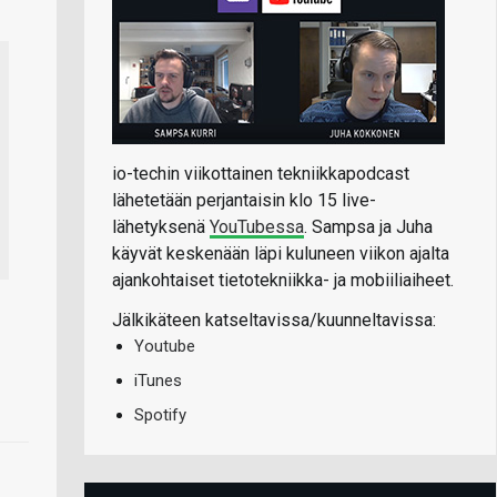
io-techin viikottainen tekniikkapodcast
lähetetään perjantaisin klo 15 live-
lähetyksenä
YouTubessa
. Sampsa ja Juha
käyvät keskenään läpi kuluneen viikon ajalta
ajankohtaiset tietotekniikka- ja mobiiliaiheet.
Jälkikäteen katseltavissa/kuunneltavissa:
Youtube
iTunes
Spotify