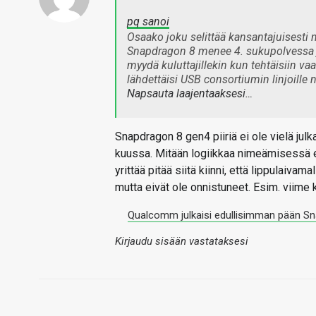
pq sanoi
Osaako joku selittää kansantajuisesti
Snapdragon 8 menee 4. sukupolvessa 
myydä kuluttajillekin kun tehtäisiin v
lähdettäisi USB consortiumin linjoille
Napsauta laajentaaksesi…
Snapdragon 8 gen4 piiriä ei ole vielä julk
kuussa. Mitään logiikkaa nimeämisessä ei 
yrittää pitää siitä kiinni, että lippulaiv
mutta eivät ole onnistuneet. Esim. viime
Qualcomm julkaisi edullisimman pään Sna
Kirjaudu sisään vastataksesi