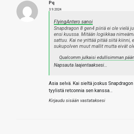
Pq
3.9.2024
FlyingAntero sanoi
Snapdragon 8 gen4 piiriä ei ole vielä j
ensi kuussa. Mitään logiikkaa nimeämis
sattuu. Kai ne yrittää pitää siitä kiinn
sukupolven muut mallit mutta eivät ol
Qualcomm julkaisi edullisimman pään 
Napsauta laajentaaksesi…
Asia selvä. Kai sieltä joskus Snapdragon
tyylistä retconnia sen kanssa…
Kirjaudu sisään vastataksesi