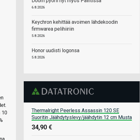
Doom pyörii nyt myös Paintissa
6.8.2026
Keychron kehittää avoimen lähdekoodin
firmwarea pelihiiriin
5.8.2026
Honor uudisti logonsa
5.8.2026
en
et.
Thermalright Peerless Assassin 120 SE
n 10
Suoritin Jäähdytyslevy/jäähdytin 12 cm Musta
 %
34,90 €
ena