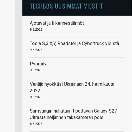
TECHBBS UUSIMMAT VIESTIT
Ajotavat ja liikennesäännöt
9.8.2026
Tesla S,3,X,Y, Roadster ja Cybertruck yleistä
9.8.2026
Pyöräily
9.8.2026
Venäjä hyökkäsi Ukrainaan 24. helmikuuta
2022
8.8.2026
Samsungin huhutaan tiputtavan Galaxy S27
Ultrasta neljännen takakameran pois
8.8.2026