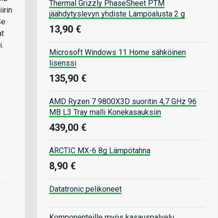
Thermal Grizzly PhaseSheet PTM
irin
jäähdytyslevyn yhdiste Lämpöalusta 2 g
Se
13,90 €
at
.
Microsoft Windows 11 Home sähköinen
lisenssi
135,90 €
AMD Ryzen 7 9800X3D suoritin 4,7 GHz 96
MB L3 Tray malli Konekasauksiin
439,00 €
ARCTIC MX-6 8g Lämpötahna
8,90 €
Datatronic pelikoneet
Komponenteille myös kasauspalvelu