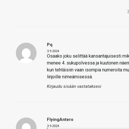
Pq
3.9.2024
Osaako joku selittää kansantajuisesti m
menee 4. sukupolvessa ja kuutonen näem
kun tehtäisiin vaan isompia numeroita mu
linjoille nimeämisessä.
Kirjaudu sisään vastataksesi
FlyingAntero
3.9.2024