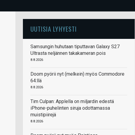
UUTISIA LYHYESTI
Samsungin huhutaan tiputtavan Galaxy S27
Ultrasta neljännen takakameran pois
8.8.2026
Doom pyörii nyt (melkein) myös Commodore
64:llä
8.8.2026
Tim Culpan: Applella on miljardin edestä
iPhone-puhelinten siruja odottamassa
muistipiirejä
8.8.2026