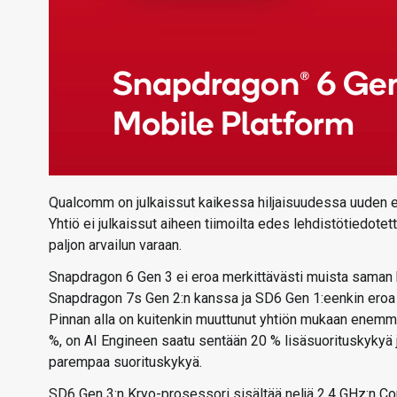
Qualcomm on julkaissut kaikessa hiljaisuudessa uuden e
Yhtiö ei julkaissut aiheen tiimoilta edes lehdistötiedotetta
paljon arvailun varaan.
Snapdragon 6 Gen 3 ei eroa merkittävästi muista saman hi
Snapdragon 7s Gen 2:n kanssa ja SD6 Gen 1:eenkin eroa
Pinnan alla on kuitenkin muuttunut yhtiön mukaan enemmä
%, on AI Engineen saatu sentään 20 % lisäsuorituskykyä 
parempaa suorituskykyä.
SD6 Gen 3:n Kryo-prosessori sisältää neljä 2,4 GHz:n Cor