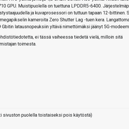
10 GPU. Muistipuolella on tuettuna LPDDR5-6400. Järjestelmäpi
stystaajuudella ja kuvaprosessori on tuttuun tapaan 12-bittinen. 
megapikselin kameroita Zero Shutter Lag -tuen kera. Langattom
,9 Gbitin latausnopeuksiin yltävä nimettömäksi jäänyt 5G-modeemi
istötiedotetta, ei tässä vaiheessa tiedetä vielä, milloin sitä
mistajan toimesta.
sivuston puolella toistaiseksi pois käytöstä)