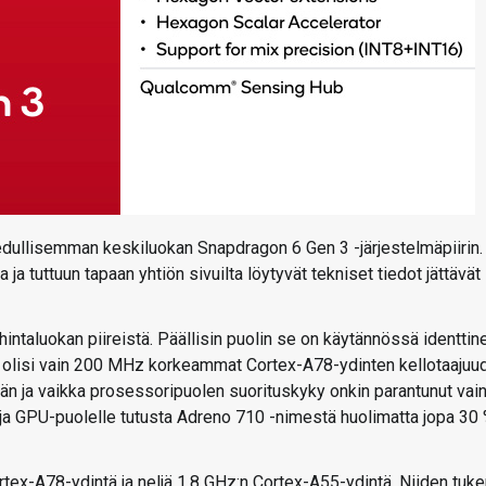
dullisemman keskiluokan Snapdragon 6 Gen 3 -järjestelmäpiirin.
 ja tuttuun tapaan yhtiön sivuilta löytyvät tekniset tiedot jättävät
ntaluokan piireistä. Päällisin puolin se on käytännössä identtin
 olisi vain 200 MHz korkeammat Cortex-A78-ydinten kellotaajuud
n ja vaikka prosessoripuolen suorituskyky onkin parantunut vai
ja GPU-puolelle tutusta Adreno 710 -nimestä huolimatta jopa 30
tex-A78-ydintä ja neljä 1,8 GHz:n Cortex-A55-ydintä. Niiden tuk