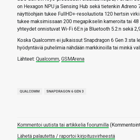
on Hexagon NPU ja Sensing Hub sekä tietenkin Adreno 7
näyttöohjain tukee FullHD+-resoluutiota 120 hertsin virki
tukee maksimissaan 200 megapikselin kameroita tai 48 
yhteydet onnistuvat Wi-Fi 6E:n ja Bluetooth 5.2:n sekä 2
Koska Qualcomm ei julkaissut Snapdragon 6 Gen 3:sta lehd
hyödyntäviä puhelimia nähdään markkinoilla tai minkä val
Lähteet:
Qualcomm
,
GSMArena
QUALCOMM
SNAPDRAGON 6 GEN 3
Kommentoi uutista tai artikkelia foorumilla
(Kommentointi 
Lähetä palautetta / raportoi kirjoitusvirheestä