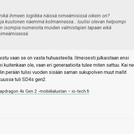
 mikä ihmeen logiikka näissä nimeämisissä oikein on?
ja kuutonen näemmä kolmannessa… luulisi olevan helpompi
aan isompia numeroita muiden valmistajien tapaan eikä
 nimeämisessä.
aistu vaan se on vasta huhuasteella. Ilmeisesti julkaistaan ensi
kuitenkaan ole, vaan eri generaatioita tulee miten sattuu. Kai ne
amallin perään tulisi vuoden sisään saman sukupolven muut mallit
 kuussa tuli SD4s gen2.
pdragon 4s Gen 2 -mobiilialustan – io-tech.fi