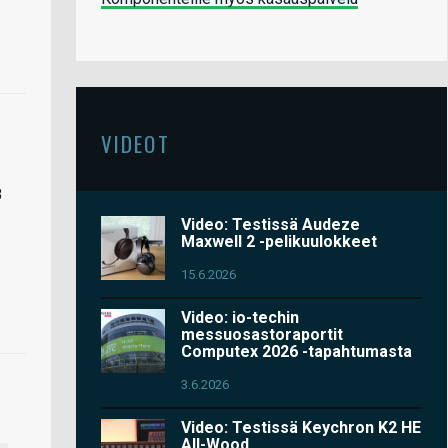
VIDEOT
8
Video: Testissä Audeze
Maxwell 2 -pelikuulokkeet
15.6.2026
Video: io-techin
messuosastoraportit
Computex 2026 -tapahtumasta
3.6.2026
Video: Testissä Keychron K2 HE
All-Wood