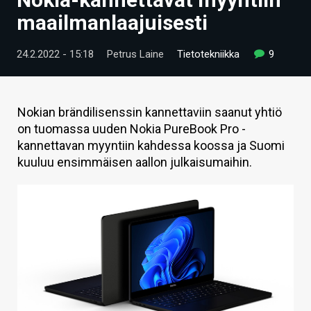
ARTIKKELIT
maailmanlaajuisesti
VIDEOT
24.2.2022 - 15:18
Petrus Laine
Tietotekniikka
9
TECHBBS
TIETOA
Nokian brändilisenssin kannettaviin saanut yhtiö
on tuomassa uuden Nokia PureBook Pro -
HINTA.FI
kannettavan myyntiin kahdessa koossa ja Suomi
kuuluu ensimmäisen aallon julkaisumaihin.
KAUPPA
VAIHDA TEEMA
HAKU