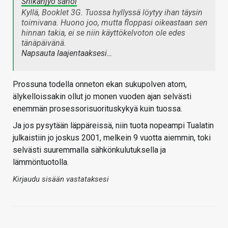
Shikanjyo sanoi
Kyllä, Booklet 3G. Tuossa hyllyssä löytyy ihan täysin
toimivana. Huono joo, mutta floppasi oikeastaan sen
hinnan takia, ei se niin käyttökelvoton ole edes
tänäpäivänä.
Napsauta laajentaaksesi…
Prossuna todella onneton ekan sukupolven atom,
älykelloissakin ollut jo monen vuoden ajan selvästi
enemmän prosessorisuorituskykyä kuin tuossa.
Ja jos pysytään läppäreissä, niin tuota nopeampi Tualatin
julkaistiin jo joskus 2001, melkein 9 vuotta aiemmin, toki
selvästi suuremmalla sähkönkulutuksella ja
lämmöntuotolla.
Kirjaudu sisään vastataksesi