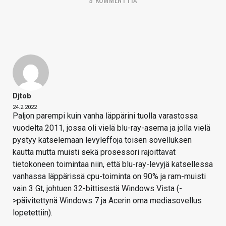
Djtob
24.2.2022
Paljon parempi kuin vanha läppärini tuolla varastossa
vuodelta 2011, jossa oli vielä blu-ray-asema ja jolla vielä
pystyy katselemaan levyleffoja toisen sovelluksen
kautta mutta muisti sekä prosessori rajoittavat
tietokoneen toimintaa niin, että blu-ray-levyjä katsellessa
vanhassa läppärissä cpu-toiminta on 90% ja ram-muisti
vain 3 Gt, johtuen 32-bittisestä Windows Vista (-
>päivitettynä Windows 7 ja Acerin oma mediasovellus
lopetettiin).