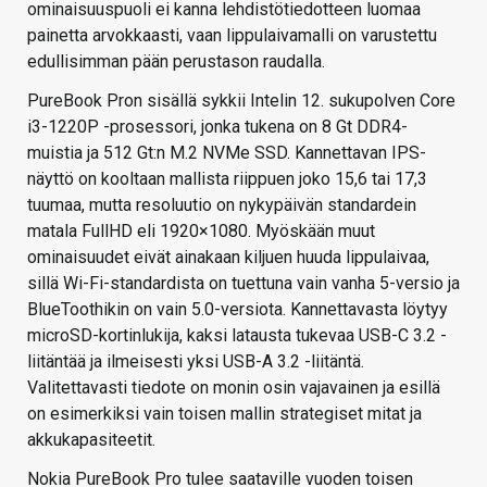
ominaisuuspuoli ei kanna lehdistötiedotteen luomaa
painetta arvokkaasti, vaan lippulaivamalli on varustettu
edullisimman pään perustason raudalla.
PureBook Pron sisällä sykkii Intelin 12. sukupolven Core
i3-1220P -prosessori, jonka tukena on 8 Gt DDR4-
muistia ja 512 Gt:n M.2 NVMe SSD. Kannettavan IPS-
näyttö on kooltaan mallista riippuen joko 15,6 tai 17,3
tuumaa, mutta resoluutio on nykypäivän standardein
matala FullHD eli 1920×1080. Myöskään muut
ominaisuudet eivät ainakaan kiljuen huuda lippulaivaa,
sillä Wi-Fi-standardista on tuettuna vain vanha 5-versio ja
BlueToothikin on vain 5.0-versiota. Kannettavasta löytyy
microSD-kortinlukija, kaksi latausta tukevaa USB-C 3.2 -
liitäntää ja ilmeisesti yksi USB-A 3.2 -liitäntä.
Valitettavasti tiedote on monin osin vajavainen ja esillä
on esimerkiksi vain toisen mallin strategiset mitat ja
akkukapasiteetit.
Nokia PureBook Pro tulee saataville vuoden toisen