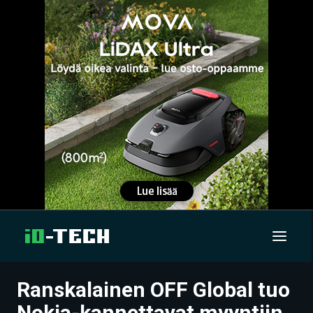
Ranskalainen OFF Global tuo
UUTISET
Nokia-kannettavat myyntiin