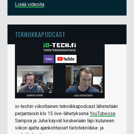
Lisää videoita
TEKNIIKKAPODCAST
io-techin viikottainen tekniikkapodcast lähetetään
perjantaisin klo 15 live-lähetyksenä
YouTubessa
.
Sampsa ja Juha käyvät keskenään läpi kuluneen
viikon ajalta ajankohtaiset tietotekniikka- ja