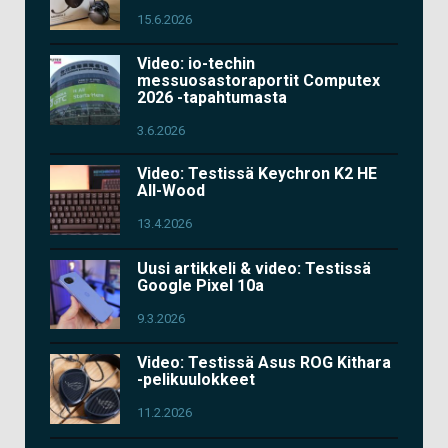
15.6.2026
Video: io-techin
messuosastoraportit Computex
2026 -tapahtumasta
3.6.2026
Video: Testissä Keychron K2 HE
All-Wood
13.4.2026
Uusi artikkeli & video: Testissä
Google Pixel 10a
9.3.2026
Video: Testissä Asus ROG Kithara
-pelikuulokkeet
11.2.2026