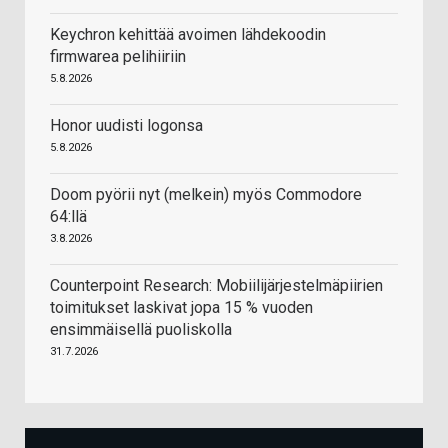
Keychron kehittää avoimen lähdekoodin
firmwarea pelihiiriin
5.8.2026
Honor uudisti logonsa
5.8.2026
Doom pyörii nyt (melkein) myös Commodore
64:llä
3.8.2026
Counterpoint Research: Mobiilijärjestelmäpiirien
toimitukset laskivat jopa 15 % vuoden
ensimmäisellä puoliskolla
31.7.2026