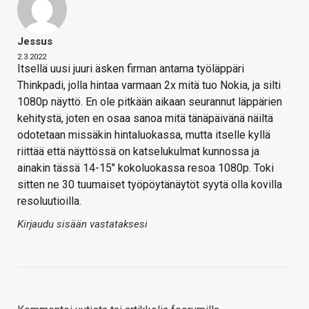
Jessus
2.3.2022
Itsellä uusi juuri äsken firman antama työläppäri
Thinkpadi, jolla hintaa varmaan 2x mitä tuo Nokia, ja silti
1080p näyttö. En ole pitkään aikaan seurannut läppärien
kehitystä, joten en osaa sanoa mitä tänäpäivänä näiltä
odotetaan missäkin hintaluokassa, mutta itselle kyllä
riittää että näyttössä on katselukulmat kunnossa ja
ainakin tässä 14-15" kokoluokassa resoa 1080p. Toki
sitten ne 30 tuumaiset työpöytänäytöt syytä olla kovilla
resoluutioilla.
Kirjaudu sisään vastataksesi