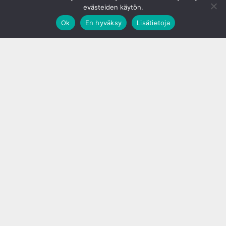
evästeiden käytön.
Ok
En hyväksy
Lisätietoja
;