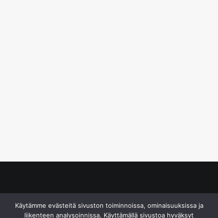
© S&J Media Oy
Käytämme evästeitä sivuston toiminnoissa, ominaisuuksissa ja
liikenteen analysoinnissa. Käyttämällä sivustoa hyväksyt