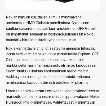
Nokian nimi on kuluttajien silmillä nykypäivänä
useimmiten HMD Globalin puhelimissa. Nyt tilanne
saattaa kuitenkin muuttua, kun ranskalainen OFF Global
on ilmoittanut saaneensa yksinoikeuslisenssin Nokia-
brändättyihin kannettaviin ympäri maailman.
Nokia-kannettavia on ollut saatavilla aiemmin Intiassa,
jossa niitä valmisti paikallisille markkinoille Flipkart. OFF
Global on tuomassa uudet kannettavat kuitenkin
markkinoille maailmanlaajuisesti, eli myös Euroopassa.
Suomi kuuluu julkaisun ensimmäisen aallon maihin.
Vaikka yhtiö puhuu globaalista lisenssistä, Intiassa
nimilisenssi kuuluu tiettävästi edelleen Flipkartille.
Lisenssisopimuksesta kertovassa lehdistötiedotteessa
mainostettiin samalla ensimmäistä lippulaivatason Nokia
PureBook Pro -kannettavaa. Valitettavasti kannettavan