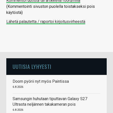
Kommentoi uutista tai artikkelia foorumilla
(Kommentointi sivuston puolella toistakseksi pois
käytöstä)
Lähetä palautetta / raportoi kirjoitusvirheestä
UUTISIA LYHYESTI
Doom pyörii nyt myös Paintissa
6.8.2026
Samsungin huhutaan tiputtavan Galaxy S27
Ultrasta neljännen takakameran pois
6.8.2026