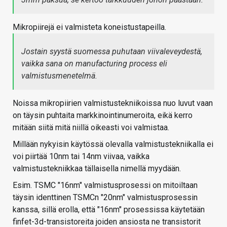
Mikropiirejä ei valmisteta koneistustapeilla.
Jostain syystä suomessa puhutaan viivaleveydestä,
vaikka sana on manufacturing process eli
valmistusmenetelmä.
Noissa mikropiirien valmistustekniikoissa nuo luvut vaan
on täysin puhtaita markkinointinumeroita, eikä kerro
mitään siitä mitä niillä oikeasti voi valmistaa.
Millään nykyisin käytössä olevalla valmistustekniikalla ei
voi piirtää 10nm tai 14nm viivaa, vaikka
valmistustekniikkaa tällaisella nimellä myydään.
Esim. TSMC "16nm" valmistusprosessi on mitoiltaan
täysin identtinen TSMCn "20nm" valmistusprosessin
kanssa, sillä erolla, että "16nm" prosessissa käytetään
finfet-3d-transistoreita joiden ansiosta ne transistorit