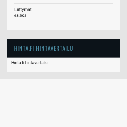
Liittymät
6.8.2026
HINTA.FI HINTAVERTAILU
Hinta.fi hintavertailu