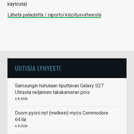
käytöstä)
Lähetä palautetta / raportoi kirjoitusvirheestä
UUTISIA LYHYESTI
Samsungin huhutaan tiputtavan Galaxy S27
Ultrasta neljännen takakameran pois
6.8.2026
Doom pyörii nyt (melkein) myös Commodore
64:llä
6.8.2026