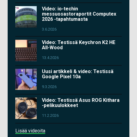
Video: io-techin
messuosastoraportit Computex
2026 -tapahtumasta
3.6.2026
Video: Testissä Keychron K2 HE
All-Wood
13.4.2026
Uusi artikkeli & video: Testissä
Google Pixel 10a
9.3.2026
Video: Testissä Asus ROG Kithara
-pelikuulokkeet
11.2.2026
Lisää videoita