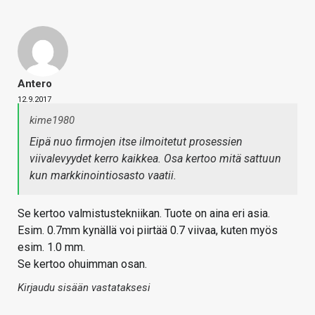
Antero
12.9.2017
kime1980
Eipä nuo firmojen itse ilmoitetut prosessien
viivalevyydet kerro kaikkea. Osa kertoo mitä sattuun
kun markkinointiosasto vaatii.
Se kertoo valmistustekniikan. Tuote on aina eri asia.
Esim. 0.7mm kynällä voi piirtää 0.7 viivaa, kuten myös
esim. 1.0 mm.
Se kertoo ohuimman osan.
Kirjaudu sisään vastataksesi