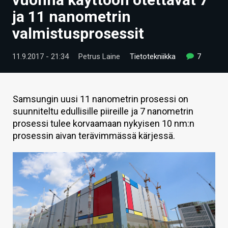
ARTIKKELIT
ja 11 nanometrin
valmistusprosessit
VIDEOT
TECHBBS
11.9.2017 - 21:34
Petrus Laine
Tietotekniikka
7
TIETOA
HINTA.FI
Samsungin uusi 11 nanometrin prosessi on
suunniteltu edullisille piireille ja 7 nanometrin
KAUPPA
prosessi tulee korvaamaan nykyisen 10 nm:n
prosessin aivan terävimmässä kärjessä.
VAIHDA TEEMA
HAKU