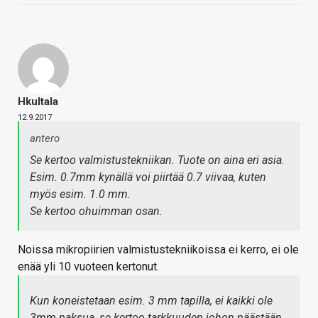
Hkultala
12.9.2017
antero
Se kertoo valmistustekniikan. Tuote on aina eri asia.
Esim. 0.7mm kynällä voi piirtää 0.7 viivaa, kuten
myös esim. 1.0 mm.
Se kertoo ohuimman osan.
Noissa mikropiirien valmistustekniikoissa ei kerro, ei ole
enää yli 10 vuoteen kertonut.
Kun koneistetaan esim. 3 mm tapilla, ei kaikki ole
3mm paksua, se kertoo tarkkuuden johon päästään.