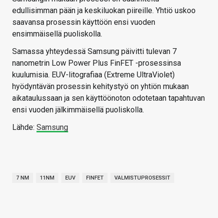
edullisimman pään ja keskiluokan piireille. Yhtiö uskoo
saavansa prosessin käyttöön ensi vuoden
ensimmäisellä puoliskolla.
Samassa yhteydessä Samsung päivitti tulevan 7
nanometrin Low Power Plus FinFET -prosessinsa
kuulumisia. EUV-litografiaa (Extreme UltraViolet)
hyödyntävän prosessin kehitystyö on yhtiön mukaan
aikataulussaan ja sen käyttöönoton odotetaan tapahtuvan
ensi vuoden jälkimmäisellä puoliskolla.
Lähde:
Samsung
7 NM
11NM
EUV
FINFET
VALMISTUPROSESSIT