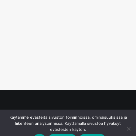
© S&J Media Oy
Käytämme evästeitä sivuston toiminnoissa, ominaisuuksissa ja
liikenteen analysoinnissa. Käyttämällä sivustoa hyväksyt
evästeiden käytön.