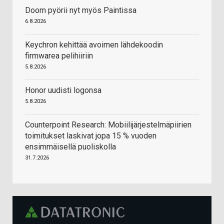
Doom pyörii nyt myös Paintissa
6.8.2026
Keychron kehittää avoimen lähdekoodin
firmwarea pelihiiriin
5.8.2026
Honor uudisti logonsa
5.8.2026
Counterpoint Research: Mobiilijärjestelmäpiirien
toimitukset laskivat jopa 15 % vuoden
ensimmäisellä puoliskolla
31.7.2026