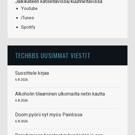
Jälkikäteen katseltavissa/kuunneltavissa:
Youtube
iTunes
Spotify
TECHBBS UUSIMMAT VIESTIT
Suosittele kirjaa
6.8.2026
Alkoholin tilaaminen ulkomailta netin kautta
6.8.2026
Doom pyörii nyt myös Paintissa
6.8.2026