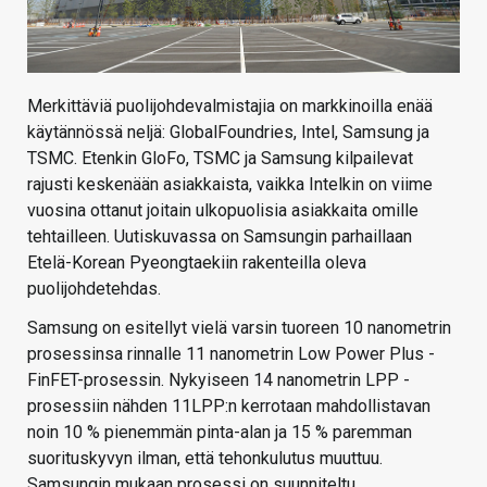
Merkittäviä puolijohdevalmistajia on markkinoilla enää
käytännössä neljä: GlobalFoundries, Intel, Samsung ja
TSMC. Etenkin GloFo, TSMC ja Samsung kilpailevat
rajusti keskenään asiakkaista, vaikka Intelkin on viime
vuosina ottanut joitain ulkopuolisia asiakkaita omille
tehtailleen. Uutiskuvassa on Samsungin parhaillaan
Etelä-Korean Pyeongtaekiin rakenteilla oleva
puolijohdetehdas.
Samsung on esitellyt vielä varsin tuoreen 10 nanometrin
prosessinsa rinnalle 11 nanometrin Low Power Plus -
FinFET-prosessin. Nykyiseen 14 nanometrin LPP -
prosessiin nähden 11LPP:n kerrotaan mahdollistavan
noin 10 % pienemmän pinta-alan ja 15 % paremman
suorituskyvyn ilman, että tehonkulutus muuttuu.
Samsungin mukaan prosessi on suunniteltu