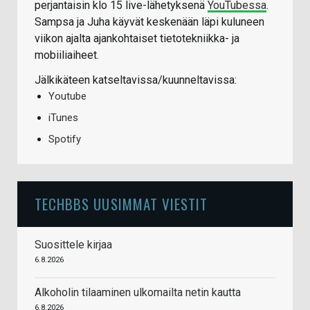
perjantaisin klo 15 live-lähetyksenä
YouTubessa
.
Sampsa ja Juha käyvät keskenään läpi kuluneen
viikon ajalta ajankohtaiset tietotekniikka- ja
mobiiliaiheet.
Jälkikäteen katseltavissa/kuunneltavissa:
Youtube
iTunes
Spotify
TECHBBS UUSIMMAT VIESTIT
Suosittele kirjaa
6.8.2026
Alkoholin tilaaminen ulkomailta netin kautta
6.8.2026