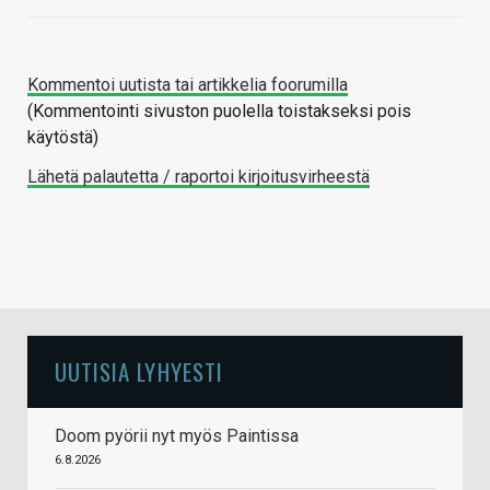
Kommentoi uutista tai artikkelia foorumilla
(Kommentointi sivuston puolella toistakseksi pois
käytöstä)
Lähetä palautetta / raportoi kirjoitusvirheestä
UUTISIA LYHYESTI
Doom pyörii nyt myös Paintissa
6.8.2026