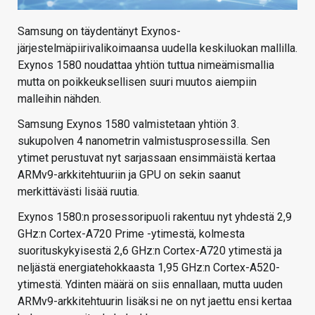
Samsung on täydentänyt Exynos-
järjestelmäpiirivalikoimaansa uudella keskiluokan mallilla.
Exynos 1580 noudattaa yhtiön tuttua nimeämismallia
mutta on poikkeuksellisen suuri muutos aiempiin
malleihin nähden.
Samsung Exynos 1580 valmistetaan yhtiön 3.
sukupolven 4 nanometrin valmistusprosessilla. Sen
ytimet perustuvat nyt sarjassaan ensimmäistä kertaa
ARMv9-arkkitehtuuriin ja GPU on sekin saanut
merkittävästi lisää ruutia.
Exynos 1580:n prosessoripuoli rakentuu nyt yhdestä 2,9
GHz:n Cortex-A720 Prime -ytimestä, kolmesta
suorituskykyisestä 2,6 GHz:n Cortex-A720 ytimestä ja
neljästä energiatehokkaasta 1,95 GHz:n Cortex-A520-
ytimestä. Ydinten määrä on siis ennallaan, mutta uuden
ARMv9-arkkitehtuurin lisäksi ne on nyt jaettu ensi kertaa