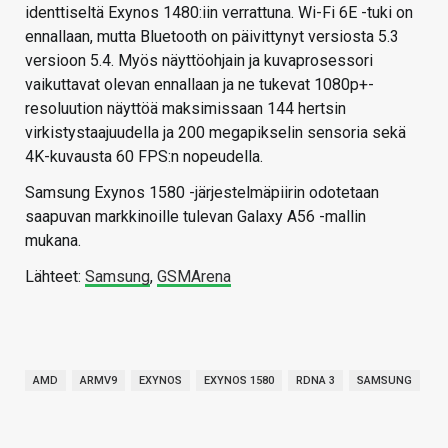
identtiseltä Exynos 1480:iin verrattuna. Wi-Fi 6E -tuki on
ennallaan, mutta Bluetooth on päivittynyt versiosta 5.3
versioon 5.4. Myös näyttöohjain ja kuvaprosessori
vaikuttavat olevan ennallaan ja ne tukevat 1080p+-
resoluution näyttöä maksimissaan 144 hertsin
virkistystaajuudella ja 200 megapikselin sensoria sekä
4K-kuvausta 60 FPS:n nopeudella.
Samsung Exynos 1580 -järjestelmäpiirin odotetaan
saapuvan markkinoille tulevan Galaxy A56 -mallin
mukana.
Lähteet:
Samsung
,
GSMArena
AMD
ARMV9
EXYNOS
EXYNOS 1580
RDNA 3
SAMSUNG