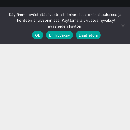
© S&J Media Oy
Käytämme evästeitä sivuston toiminnoissa, ominaisuuksissa ja
liikenteen analysoinnissa. Käyttämällä sivustoa hyväksyt
evästeiden käytön.
Ok
En hyväksy
Lisätietoja
;