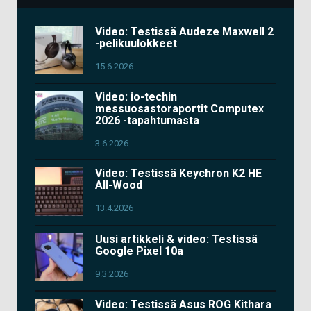
Video: Testissä Audeze Maxwell 2
-pelikuulokkeet
15.6.2026
Video: io-techin
messuosastoraportit Computex
2026 -tapahtumasta
3.6.2026
Video: Testissä Keychron K2 HE
All-Wood
13.4.2026
Uusi artikkeli & video: Testissä
Google Pixel 10a
9.3.2026
Video: Testissä Asus ROG Kithara