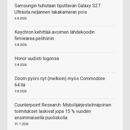
Samsungin huhutaan tiputtavan Galaxy S27
Ultrasta neljännen takakameran pois
6.8.2026
Keychron kehittää avoimen lähdekoodin
firmwarea pelihiiriin
5.8.2026
Honor uudisti logonsa
5.8.2026
Doom pyörii nyt (melkein) myös Commodore
64:llä
3.8.2026
Counterpoint Research: Mobiilijärjestelmäpiirien
toimitukset laskivat jopa 15 % vuoden
ensimmäisellä puoliskolla
31.7.2026