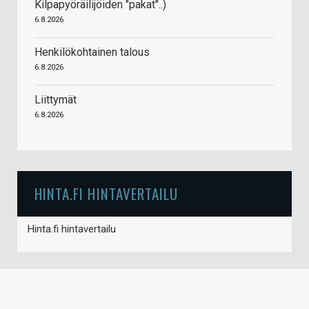
Kilpapyöräilijöiden "pakat"..)
6.8.2026
Henkilökohtainen talous
6.8.2026
Liittymät
6.8.2026
HINTA.FI HINTAVERTAILU
Hinta.fi hintavertailu