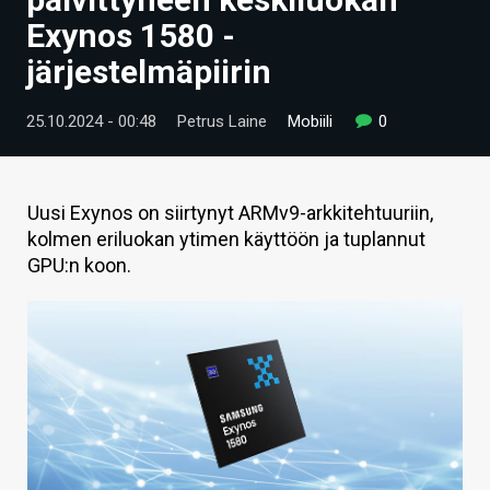
ARTIKKELIT
Exynos 1580 -
järjestelmäpiirin
VIDEOT
TECHBBS
25.10.2024 - 00:48
Petrus Laine
Mobiili
0
TIETOA
HINTA.FI
Uusi Exynos on siirtynyt ARMv9-arkkitehtuuriin,
kolmen eriluokan ytimen käyttöön ja tuplannut
KAUPPA
GPU:n koon.
VAIHDA TEEMA
HAKU