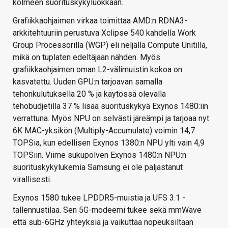
kolmeen suorituskykyluokkaan.
Grafiikkaohjaimen virkaa toimittaa AMD:n RDNA3-
arkkitehtuuriin perustuva Xclipse 540 kahdella Work
Group Processorilla (WGP) eli neljällä Compute Unitilla,
mikä on tuplaten edeltäjään nähden. Myös
grafiikkaohjaimen oman L2-välimuistin kokoa on
kasvatettu. Uuden GPU:n tarjoavan samalla
tehonkulutuksella 20 % ja käytössä olevalla
tehobudjetilla 37 % lisää suorituskykyä Exynos 1480:iin
verrattuna. Myös NPU on selvästi järeämpi ja tarjoaa nyt
6K MAC-yksikön (Multiply-Accumulate) voimin 14,7
TOPSia, kun edellisen Exynos 1380:n NPU ylti vain 4,9
TOPSiin. Viime sukupolven Exynos 1480:n NPU:n
suorituskykylukemia Samsung ei ole paljastanut
virallisesti.
Exynos 1580 tukee LPDDR5-muistia ja UFS 3.1 -
tallennustilaa. Sen 5G-modeemi tukee sekä mmWave
että sub-6GHz yhteyksiä ja vaikuttaa nopeuksiltaan