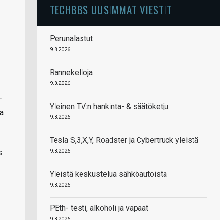
TECHBBS UUSIMMAT VIESTIT
Perunalastut
9.8.2026
Rannekelloja
9.8.2026
T
Yleinen TV:n hankinta- & säätöketju
na
9.8.2026
Tesla S,3,X,Y, Roadster ja Cybertruck yleistä
.
9.8.2026
s
Yleistä keskustelua sähköautoista
9.8.2026
PEth- testi, alkoholi ja vapaat
9.8.2026