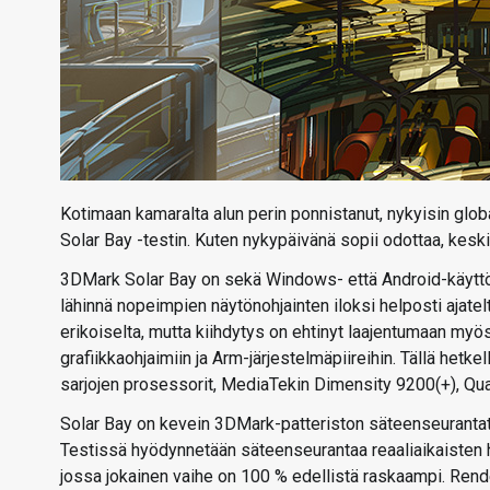
Kotimaan kamaralta alun perin ponnistanut, nykyisin glob
Solar Bay -testin. Kuten nykypäivänä sopii odottaa, kesk
3DMark Solar Bay on sekä Windows- että Android-käyttöjä
lähinnä nopeimpien näytönohjainten iloksi helposti ajatel
erikoiselta, mutta kiihdytys on ehtinyt laajentumaan my
grafiikkaohjaimiin ja Arm-järjestelmäpiireihin. Tällä het
sarjojen prosessorit, MediaTekin Dimensity 9200(+), 
Solar Bay on kevein 3DMark-patteriston säteenseurantate
Testissä hyödynnetään säteenseurantaa reaaliaikaisten h
jossa jokainen vaihe on 100 % edellistä raskaampi. Render