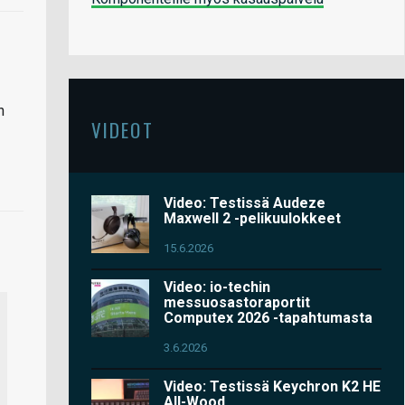
n
VIDEOT
Video: Testissä Audeze
Maxwell 2 -pelikuulokkeet
15.6.2026
Video: io-techin
messuosastoraportit
Computex 2026 -tapahtumasta
3.6.2026
Video: Testissä Keychron K2 HE
All-Wood