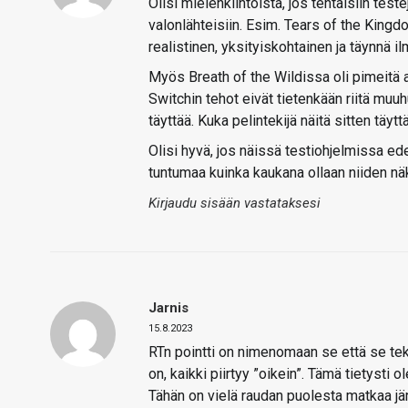
Olisi mielenkiintoista, jos tehtäisiin test
valonlähteisiin. Esim. Tears of the Kingdom
realistinen, yksityiskohtainen ja täynnä il
Myös Breath of the Wildissa oli pimeitä alue
Switchin tehot eivät tietenkään riitä muuh
täyttää. Kuka pelintekijä näitä sitten täytt
Olisi hyvä, jos näissä testiohjelmissa edes
tuntumaa kuinka kaukana ollaan niiden n
Kirjaudu sisään vastataksesi
Jarnis
15.8.2023
RTn pointti on nimenomaan se että se tek
on, kaikki piirtyy ”oikein”. Tämä tietysti
Tähän on vielä raudan puolesta matkaa jär