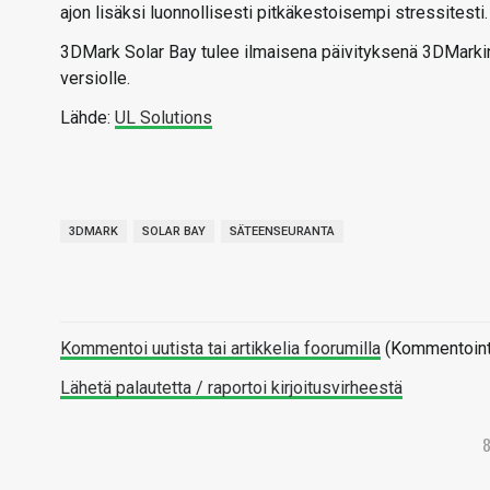
ajon lisäksi luonnollisesti pitkäkestoisempi stressitesti.
3DMark Solar Bay tulee ilmaisena päivityksenä 3DMarkin
versiolle.
Lähde:
UL Solutions
3DMARK
SOLAR BAY
SÄTEENSEURANTA
Kommentoi uutista tai artikkelia foorumilla
(Kommentointi 
Lähetä palautetta / raportoi kirjoitusvirheestä