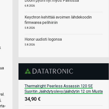
Doom pyörii nyt myös Paintissa
6.8.2026
Keychron kehittää avoimen lähdekoodin
firmwarea pelihiiriin
5.8.2026
Honor uudisti logonsa
5.8.2026
k
tua
Thermalright Peerless Assassin 120 SE
Suoritin Jäähdytyslevy/jäähdytin 12 cm Musta
al.
34,90 €
,
rta-