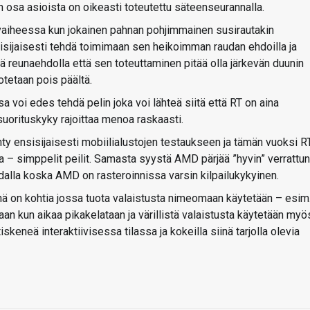
 osa asioista on oikeasti toteutettu säteenseurannalla.
nä vaiheessa kun jokainen pahnan pohjimmainen susirautakin
isijaisesti tehdä toimimaan sen heikoimman raudan ehdoilla ja
illä reunaehdolla että sen toteuttaminen pitää olla järkevän duunin
otetaan pois päältä.
sa voi edes tehdä pelin joka voi lähteä siitä että RT on aina
suorituskyky rajoittaa menoa raskaasti.
ehty ensisijaisesti mobiilialustojen testaukseen ja tämän vuoksi R
ta – simppelit peilit. Samasta syystä AMD pärjää ”hyvin” verrattu
alla koska AMD on rasteroinnissa varsin kilpailukykyinen.
nä on kohtia jossa tuota valaistusta nimeomaan käytetään – esim
n kun aikaa pikakelataan ja värillistä valaistusta käytetään myö
iskeneä interaktiivisessa tilassa ja kokeilla siinä tarjolla olevia