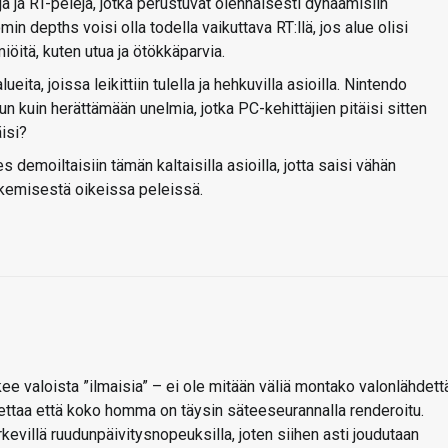
ejä ja RT-pelejä, jotka perustuvat olennaisesti dynaamisiin
in depths voisi olla todella vaikuttava RT:llä, jos alue olisi
miöitä, kuten utua ja ötökkäparvia.
ita, joissa leikittiin tulella ja hehkuvilla asioilla. Nintendo
un kuin herättämään unelmia, jotka PC-kehittäjien pitäisi sitten
äisi?
 demoiltaisiin tämän kaltaisilla asioilla, jotta saisi vähän
äkemisestä oikeissa peleissä.
ee valoista ”ilmaisia” – ei ole mitään väliä montako valonlähdett
 olettaa että koko homma on täysin säteeseurannalla renderoitu.
kevillä ruudunpäivitysnopeuksilla, joten siihen asti joudutaan