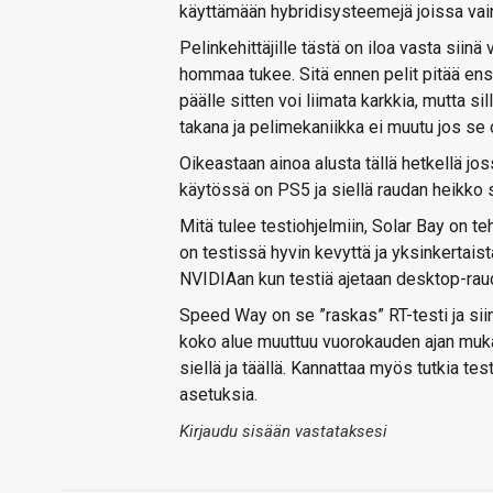
käyttämään hybridisysteemejä joissa vain
Pelinkehittäjille tästä on iloa vasta sii
hommaa tukee. Sitä ennen pelit pitää ens
päälle sitten voi liimata karkkia, mutta s
takana ja pelimekaniikka ei muutu jos se 
Oikeastaan ainoa alusta tällä hetkellä jos
käytössä on PS5 ja siellä raudan heikko 
Mitä tulee testiohjelmiin, Solar Bay on t
on testissä hyvin kevyttä ja yksinkertais
NVIDIAan kun testiä ajetaan desktop-raud
Speed Way on se ”raskas” RT-testi ja sii
koko alue muuttuu vuorokauden ajan mukaa
siellä ja täällä. Kannattaa myös tutkia test
asetuksia.
Kirjaudu sisään vastataksesi