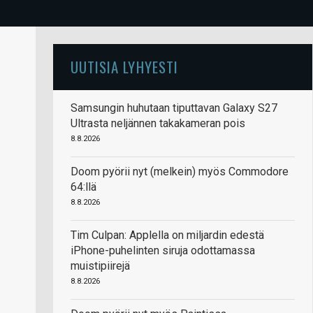
UUTISIA LYHYESTI
Samsungin huhutaan tiputtavan Galaxy S27
Ultrasta neljännen takakameran pois
8.8.2026
Doom pyörii nyt (melkein) myös Commodore
64:llä
8.8.2026
Tim Culpan: Applella on miljardin edestä
iPhone-puhelinten siruja odottamassa
muistipiirejä
8.8.2026