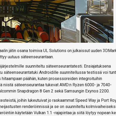
aalin jätin osana toimiva UL Solutions on julkaissut uuden 3DMar
ittyy uutuus säteenseurantaan.
rjestelmille suunniteltu säteenseurantatesti. Ensiajatuksena
tu säteenseurantatuki Androidille suunnitellussa testissä voi tun
ös hitaampaan päähän, kuten prosessoreiden integroituihin
kellä niistä säteenseurantaa tukevat AMD:n Ryzen 6000- ja 7040-
Qualcommin Snapdragon 8 Gen 2 sekä Samsungin Exynos 2200.
steistä, joihin lukeutuivat jo raskaammat Speed Way ja Port Roy
eijastusten renderöinnissä ja se on suunniteltu kolmivaiheiseksi
öintiin käytetään Vulkan 1.1 -rajapintaa ja siitä löytyy nopean ke