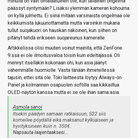
minulla on vain omalaatuinen ote, kun tällainen ongelma
päässyt syntymään? Lisäksi ylemmän kameran kohouma
on kyllä julmettu. Ei siinä mitään varsinaista ongelmaa ole
keikkumista lukuunottamatta mutta varsinkin mukana
tullut suojakuori on hauskan näköinen, kun siihen on
pitänyt tehdä erikseen suojareunus kameralle.
Artikkelissa olisi muuten voinut mainita, että ZenFone
9:ssä ei ole ilmoitusvaloa toisin kuin edeltäjässä. Oli
mennyt itselläkin kokonaan ohi, kun asia jäänyt
vähemmälle huomiolle. Vasta tänään ihmetellessä
tajusin, ettei sitä ole. Toki laitteesta löytyy Always-on
Panel ja kolmannen osapuolen softilla saa kikkailtua
OLED-näytön kanssa mutta ei se ole ihan sama asia.
Asmola sanoi
Itsekin päädyin samaan ratkaisuun, S22 siis
komeilee pöydällä eikä maksanut kylkiäiseen ja
hyvityksineen kuin n. 350€.
Napsauta laajentaaksesi…