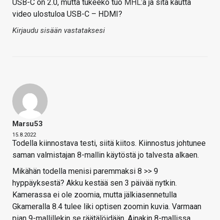
USB-C on 2.0, mutta tukeeko tuo
MHL
:a ja sitä kautta
video ulostuloa USB-C – HDMI?
Kirjaudu sisään vastataksesi
Marsu53
15.8.2022
Todella kiinnostava testi, siitä kiitos. Kiinnostus johtunee
saman valmistajan 8-mallin käytöstä jo talvesta alkaen.
Mikähän todella menisi paremmaksi 8 >> 9
hyppäyksestä? Akku kestää sen 3 päivää nytkin.
Kamerassa ei ole zoomia, mutta jälkiasennetulla
Gkameralla 8.4 tulee liki optisen zoomin kuvia. Varmaan
pian 9-mallillekin se räätälöidään. Ainakin 8-mallissa