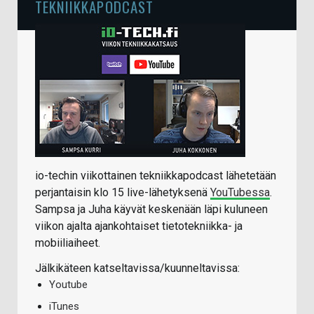
TEKNIIKKAPODCAST
io-techin viikottainen tekniikkapodcast lähetetään
perjantaisin klo 15 live-lähetyksenä
YouTubessa
.
Sampsa ja Juha käyvät keskenään läpi kuluneen
viikon ajalta ajankohtaiset tietotekniikka- ja
mobiiliaiheet.
Jälkikäteen katseltavissa/kuunneltavissa:
Youtube
iTunes