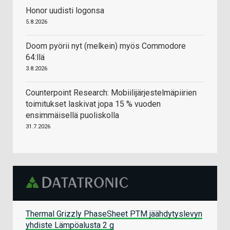
Honor uudisti logonsa
5.8.2026
Doom pyörii nyt (melkein) myös Commodore
64:llä
3.8.2026
Counterpoint Research: Mobiilijärjestelmäpiirien
toimitukset laskivat jopa 15 % vuoden
ensimmäisellä puoliskolla
31.7.2026
Thermal Grizzly PhaseSheet PTM jäähdytyslevyn
yhdiste Lämpöalusta 2 g