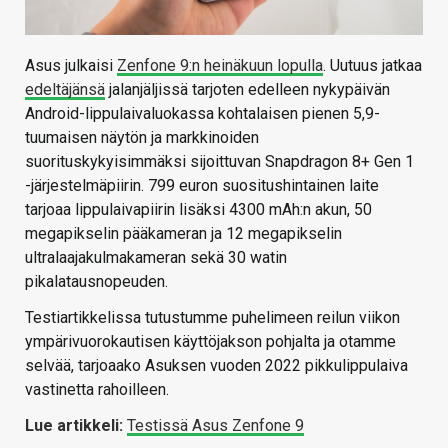
Asus julkaisi
Zenfone 9:n heinäkuun lopulla
. Uutuus jatkaa
edeltäjänsä
jalanjäljissä tarjoten edelleen nykypäivän
Android-lippulaivaluokassa kohtalaisen pienen 5,9-
tuumaisen näytön ja markkinoiden
suorituskykyisimmäksi sijoittuvan Snapdragon 8+ Gen 1
-järjestelmäpiirin. 799 euron suositushintainen laite
tarjoaa lippulaivapiirin lisäksi 4300 mAh:n akun, 50
megapikselin pääkameran ja 12 megapikselin
ultralaajakulmakameran sekä 30 watin
pikalatausnopeuden.
Testiartikkelissa tutustumme puhelimeen reilun viikon
ympärivuorokautisen käyttöjakson pohjalta ja otamme
selvää, tarjoaako Asuksen vuoden 2022 pikkulippulaiva
vastinetta rahoilleen.
Lue artikkeli:
Testissä Asus Zenfone 9