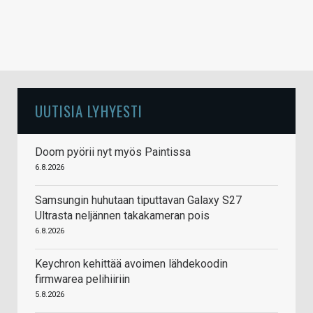
UUTISIA LYHYESTI
Doom pyörii nyt myös Paintissa
6.8.2026
Samsungin huhutaan tiputtavan Galaxy S27
Ultrasta neljännen takakameran pois
6.8.2026
Keychron kehittää avoimen lähdekoodin
firmwarea pelihiiriin
5.8.2026