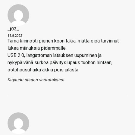
_j03_
15.8.2022
Tämä kiinnosti pienen koon takia, mutta eipä tarvinnut
lukea miinuksia pidemmälle.
USB 2.0, langattoman latauksen uupuminen ja
nykypäivänä surkea päivityslupaus tuohon hintaan,
ostohousut aika äkkiä pois jalasta.
Kirjaudu sisään vastataksesi