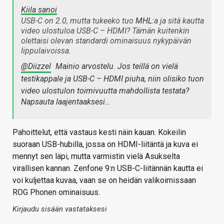
Kiila sanoi
USB-C on 2.0, mutta tukeeko tuo
MHL
:a ja sitä kautta
video ulostuloa USB-C – HDMI? Tämän kuitenkin
olettaisi olevan standardi ominaisuus nykypäivän
lippulaivoissa.
@Diizzel
Mainio arvostelu. Jos teillä on vielä
testikappale ja USB-C – HDMI piuha, niin olisiko tuon
video ulostulon toimivuutta mahdollista testata?
Napsauta laajentaaksesi…
Pahoittelut, että vastaus kesti näin kauan. Kokeilin
suoraan USB-hubilla, jossa on HDMI-liitäntä ja kuva ei
mennyt sen läpi, mutta varmistin vielä Asukselta
virallisen kannan. Zenfone 9:n USB-C-liitännän kautta ei
voi kuljettaa kuvaa, vaan se on heidän valikoimissaan
ROG Phonen ominaisuus.
Kirjaudu sisään vastataksesi