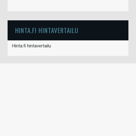
HINTA.FI HINTAVERTAILU
Hinta.fi hintavertailu