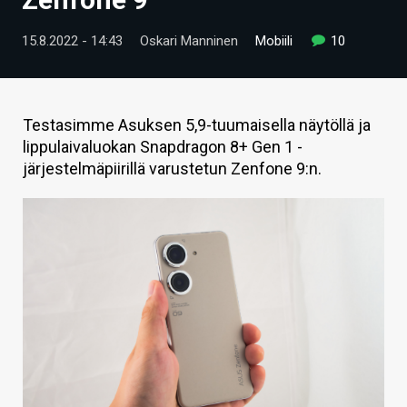
ARTIKKELIT
15.8.2022 - 14:43
Oskari Manninen
Mobiili
10
VIDEOT
TECHBBS
Testasimme Asuksen 5,9-tuumaisella näytöllä ja
TIETOA
lippulaivaluokan Snapdragon 8+ Gen 1 -
järjestelmäpiirillä varustetun Zenfone 9:n.
HINTA.FI
KAUPPA
VAIHDA TEEMA
HAKU