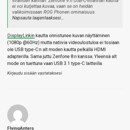
virallisen kannan. Zenfone 9:n USB-C-liitännän kautta
ei voi kuljettaa kuvaa, vaan se on heidän
valikoimissaan ROG Phonen ominaisuus.
Napsauta laajentaaksesi…
DisplayLinkin
kautta onnistunee kuvan näyttäminen
(1080p @60Hz) mutta natiivia videoulostuloa ei tosiaan
ole USB type-C:n alt moden kautta pelkällä HDMI
adapterilla. Sama juttu Zenfone 8:n kanssa. Yleensä alt
mode on tuettuna vaan USB 3.1 type-C laitteilla.
Kirjaudu sisään vastataksesi
FlyingAntero