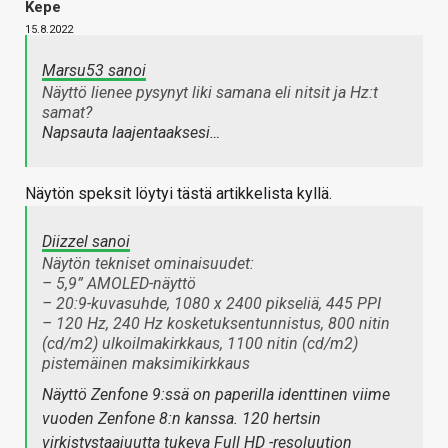
Kepe
15.8.2022
Marsu53 sanoi
Näyttö lienee pysynyt liki samana eli nitsit ja Hz:t
samat?
Napsauta laajentaaksesi…
Näytön speksit löytyi tästä artikkelista kyllä.
Diizzel sanoi
Näytön tekniset ominaisuudet:
– 5,9” AMOLED-näyttö
– 20:9-kuvasuhde, 1080 x 2400 pikseliä, 445 PPI
– 120 Hz, 240 Hz kosketuksentunnistus, 800 nitin
(cd/m2) ulkoilmakirkkaus, 1100 nitin (cd/m2)
pistemäinen maksimikirkkaus
Näyttö Zenfone 9:ssä on paperilla identtinen viime
vuoden Zenfone 8:n kanssa. 120 hertsin
virkistystaajuutta tukeva Full HD -resoluution