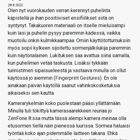
28.8.2022
Olen nyt vuorokauden verran kerennyt puhelinta
käpistellä ja ihan positiiviset ensifiilikset siitä on
syntynyt. Takakuoren materiaali on itselle mieluisampi
kuin lasi ja puhelin pysyy paremmin kädessä, vaikka
muotoilu onkin kulmikkaampaa. Omiin käyttötottumuksiin
myös sopii kylkeen sijoitettu sormenjälkilukija paremmin
kuin näytönalainen. Lukituksen saa avattua siinä samalla,
kun puhelimen vetää taskusta. Lisäksi tykkään
tunnistimen sipaisueleestä ja vastaava minulla on ollut
käytössä jo aiemmin (
Fingerprint Gestures
). En ole
ainakaan päivän käytöllä saanut vahinkokosketuksia
aikaiseksi sen kautta.
Kamerarykelmän koko puolestaan pääsi yllättämään.
Minulla tuli tökittyä kamerasaarekkeen reunaa jo
ZenFone 8:ssa mutta tässä alempi kamera meinaa olla
etusormen tiellä näin pienessä luurissa. Sormea haluaisi
työntää koko ajan pidemmälle laitteen takana. Ehkä