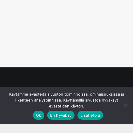
© S&J Media Oy
Käytämme evästeitä sivuston toiminnoissa, ominaisuuksissa ja
liikenteen analysoinnissa. Käyttämällä sivustoa hyväksyt
evästeiden käytön.
Ok
En hyväksy
Lisätietoja
;