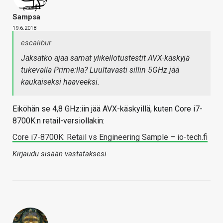
Sampsa
19.6.2018
escalibur
Jaksatko ajaa samat ylikellotustestit AVX-käskyjä
tukevalla Prime:lla? Luultavasti sillin 5GHz jää
kaukaiseksi haaveeksi.
Eiköhän se 4,8 GHz:iin jää AVX-käskyillä, kuten Core i7-
8700K:n retail-versiollakin:
Core i7-8700K: Retail vs Engineering Sample – io-tech.fi
Kirjaudu sisään vastataksesi