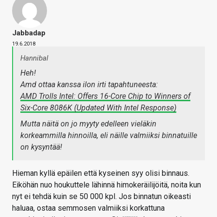
Jabbadap
19.6.2018
Hannibal
Heh!
Amd ottaa kanssa ilon irti tapahtuneesta:
AMD Trolls Intel: Offers 16-Core Chip to Winners of
Six-Core 8086K (Updated With Intel Response)
Mutta näitä on jo myyty edelleen vieläkin
korkeammilla hinnoilla, eli näille valmiiksi binnatuille
on kysyntää!
Hieman kyllä epäilen että kyseinen syy olisi binnaus.
Eiköhän nuo houkuttele lähinnä himokeräilijöitä, noita kun
nyt ei tehdä kuin se 50 000 kpl. Jos binnatun oikeasti
haluaa, ostaa semmosen valmiiksi korkattuna