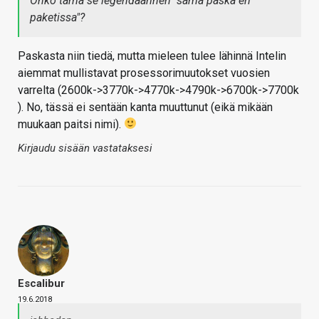
Onko tämä se legendaarinen "sama paska eri
paketissa"?
Paskasta niin tiedä, mutta mieleen tulee lähinnä Intelin
aiemmat mullistavat prosessorimuutokset vuosien
varrelta (2600k->3770k->4770k->4790k->6700k->7700k
). No, tässä ei sentään kanta muuttunut (eikä mikään
muukaan paitsi nimi).
Kirjaudu sisään vastataksesi
Escalibur
19.6.2018