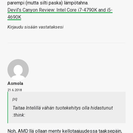
parempi (mutta silti paska) lämpötahna.
Devil’s Canyon Review: Intel Core i7-4790K and i5-
4690K
Kirjaudu sisään vastataksesi
Asmola
21.6.2018
pq
Taitaa Intelillä vähän tuotekehitys olla hidastunut
:think:
Noh, AMD:llä ollaan menty kellotaajuudessa taaksepäin,