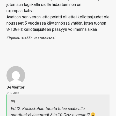
joten sun logiikalla siellä hidastuminen on
rajumpaa.:kahvi:
Avataan sen verran, että pointti oli ettei kellotaajuudet ole
nousseet 5 vuodessa käytännössä yhtään, joten tuohon
8-10GHz kellotaajuuteen pääsyyn voi mennä aikaa.
Kirjaudu sisään vastataksesi
DeMentor
21.6.2018
pq
Edit2: Koskakohan tuosta tulee saataville
suorituskykyisemmät 8 ja 10 GHz:n versiot?