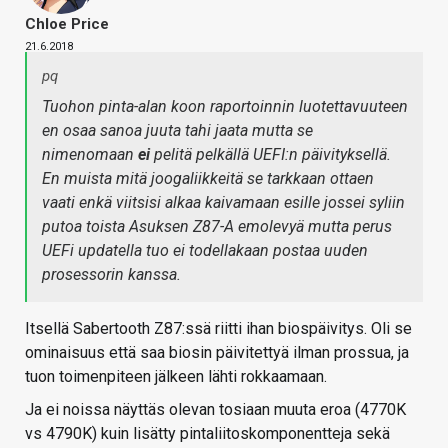
Chloe Price
21.6.2018
pq
Tuohon pinta-alan koon raportoinnin luotettavuuteen
en osaa sanoa juuta tahi jaata mutta se
nimenomaan
ei
pelitä pelkällä UEFI:n päivityksellä.
En muista mitä joogaliikkeitä se tarkkaan ottaen
vaati enkä viitsisi alkaa kaivamaan esille jossei syliin
putoa toista Asuksen Z87-A emolevyä mutta perus
UEFi updatella tuo ei todellakaan postaa uuden
prosessorin kanssa.
Itsellä Sabertooth Z87:ssä riitti ihan biospäivitys. Oli se
ominaisuus että saa biosin päivitettyä ilman prossua, ja
tuon toimenpiteen jälkeen lähti rokkaamaan.
Ja ei noissa näyttäs olevan tosiaan muuta eroa (4770K
vs 4790K) kuin lisätty pintaliitoskomponentteja sekä