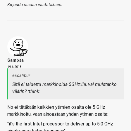
Kirjaudu sisään vastataksesi
Sampsa
19.6.2018
escalibur
Sitä ei taidettu markkinoida 5GHz:lla, vai muistanko
väärin? :think:
No ei tätäkään kaikkien ytimien osalta ole 5 GHz
markkinoitu, vaan ainoastaan yhden ytimen osalta:
"it’s the first Intel processor to deliver up to 5.0 GHz
single-core turbo frequency"