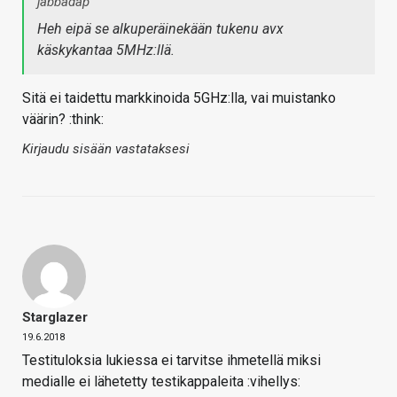
jabbadap
Heh eipä se alkuperäinekään tukenu avx
käskykantaa 5MHz:llä.
Sitä ei taidettu markkinoida 5GHz:lla, vai muistanko
väärin? :think:
Kirjaudu sisään vastataksesi
Starglazer
19.6.2018
Testituloksia lukiessa ei tarvitse ihmetellä miksi
medialle ei lähetetty testikappaleita :vihellys: