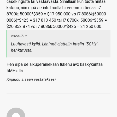
casekingistä tai vastaavasta. Sinällään kun tuota hintaa
katsoo, niin eipä se intel noilla hirveemmin tienaa. i7
8700k: 50000*$359 = $17 950 000 vs i7 8086k(50000-
8086)*$425 = $17 813 450 tai i7 8700k: 58086*$359 =
$20 852 874 vs i7 8086k:50000*$425 = 21 250 000.
escalibur
Luultavasti kyllä. Lähinnä ajattelin Intelin "5GHz"-
hehkutusta.
Heh eipä se alkuperäinekään tukenu avx käskykantaa
5MHz:llä.
Kirjaudu sisään vastataksesi