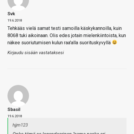
Svk
19.6.2018
Tehkääs vielä samat testi samoilla käskykannoilla, kuin
8068 tuki aikoinaan. Olis edes jotain mielenkiintoista, kun
näkee suoriutumisen kulun raa'alla suorituskyvyllä
Kirjaudu sisään vastataksesi
Sbasil
19.6.2018
hjjm123