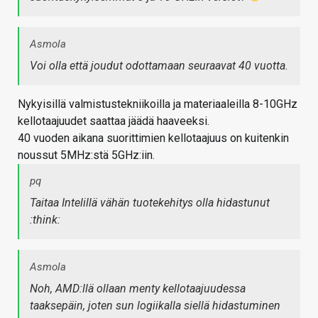
Asmola
Voi olla että joudut odottamaan seuraavat 40 vuotta.
Nykyisillä valmistustekniikoilla ja materiaaleilla 8-10GHz
kellotaajuudet saattaa jäädä haaveeksi.
40 vuoden aikana suorittimien kellotaajuus on kuitenkin
noussut 5MHz:stä 5GHz:iin.
pq
Taitaa Intelillä vähän tuotekehitys olla hidastunut
:think:
Asmola
Noh, AMD:llä ollaan menty kellotaajuudessa
taaksepäin, joten sun logiikalla siellä hidastuminen