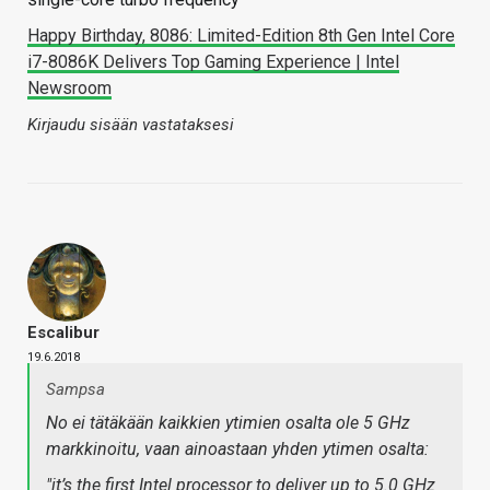
Happy Birthday, 8086: Limited-Edition 8th Gen Intel Core
i7-8086K Delivers Top Gaming Experience | Intel
Newsroom
Kirjaudu sisään vastataksesi
Escalibur
19.6.2018
Sampsa
No ei tätäkään kaikkien ytimien osalta ole 5 GHz
markkinoitu, vaan ainoastaan yhden ytimen osalta:
"it’s the first Intel processor to deliver up to 5.0 GHz