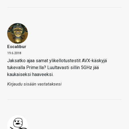
Escalibur
19.6.2018
Jaksatko ajaa samat ylikellotustestit AVX-käskyjä
tukevalla Prime:lla? Luultavasti sillin 5GHz jää
kaukaiseksi haaveeksi.
Kirjaudu sisään vastataksesi