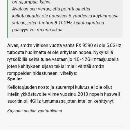
on rajumpaa.:kahvi:
Avataan sen verran, että pointti oli ettei
kellotaajuudet ole nousseet 5 vuodessa käytännössä
yhtään, joten tuohon 8-10GHz kellotaajuuteen
pääsyyn voi mennä aikaa.
Aivan, amd:n viitisen vuotta vanha FX 9590 ei ole 5.0GHz
turbosta huolimatta ei ole erityisen nopea. Nykyisillä
rytsölöillä seinä tulee vastaan jo 4.0-4.2GHz taajuudella
joten kehityksen sijaan tekisi mieli väittää amd:n
romppeiden hidastuneen. :vihellys:
Spoiler
Kellotaajuuden nosto ja suurempi kulutus ei ole ollut
intelin ykköstavoite viime vuosina. 2013 nopein haswell
suoritin oli 4GHz tuntumassa joten intel on kehittynyt.
Kirjaudu sisään vastataksesi