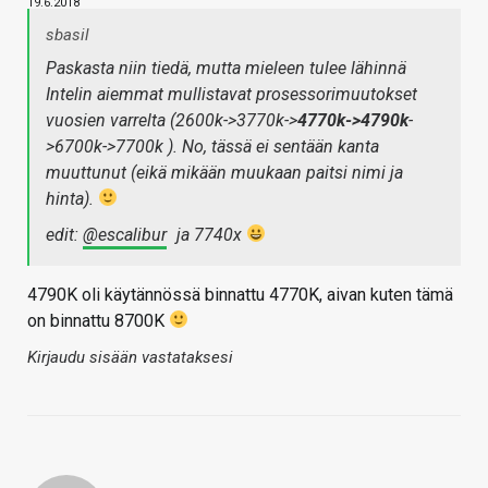
19.6.2018
sbasil
Paskasta niin tiedä, mutta mieleen tulee lähinnä
Intelin aiemmat mullistavat prosessorimuutokset
vuosien varrelta (2600k->3770k->
4770k->4790k
-
>6700k->7700k ). No, tässä ei sentään kanta
muuttunut (eikä mikään muukaan paitsi nimi ja
hinta).
edit:
@escalibur
ja 7740x
4790K oli käytännössä binnattu 4770K, aivan kuten tämä
on binnattu 8700K
Kirjaudu sisään vastataksesi