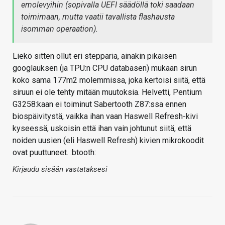
emolevyihin (sopivalla UEFI säädöllä toki saadaan
toimimaan, mutta vaatii tavallista flashausta
isomman operaation).
Liekö sitten ollut eri stepparia, ainakin pikaisen
googlauksen (ja TPU:n CPU databasen) mukaan sirun
koko sama 177m2 molemmissa, joka kertoisi siitä, että
siruun ei ole tehty mitään muutoksia. Helvetti, Pentium
G3258:kaan ei toiminut Sabertooth Z87:ssa ennen
biospäivitystä, vaikka ihan vaan Haswell Refresh-kivi
kyseessä, uskoisin että ihan vain johtunut siitä, että
noiden uusien (eli Haswell Refresh) kivien mikrokoodit
ovat puuttuneet. :btooth:
Kirjaudu sisään vastataksesi