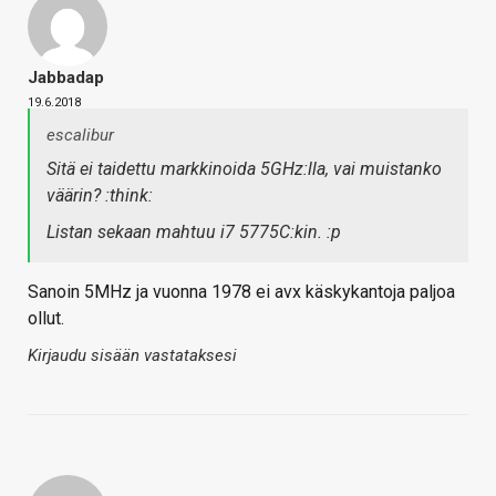
Jabbadap
19.6.2018
escalibur
Sitä ei taidettu markkinoida 5GHz:lla, vai muistanko
väärin? :think:
Listan sekaan mahtuu i7 5775C:kin. :p
Sanoin 5MHz ja vuonna 1978 ei avx käskykantoja paljoa
ollut.
Kirjaudu sisään vastataksesi