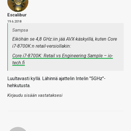
Escalibur
19.6.2018
Sampsa
Eiköhän se 4,8 GHz:iin jää AVX-käskyillä, kuten Core
i7-8700K:n retail-versiollakin:
Core i7-8700K: Retail vs Engineering Sample – io-
tech.fi
Luultavasti kyllä. Lähinnä ajattelin Intelin "5GHz"-
hehkutusta.
Kirjaudu sisään vastataksesi