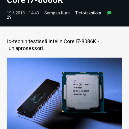
ARTIKKELIT
19.6.2018 - 14:43
Sampsa Kurri
Tietotekniikka
29
VIDEOT
TECHBBS
io-techin testissä Intelin Core i7-8086K -
TIETOA
juhlaprosessori.
HINTA.FI
KAUPPA
VAIHDA TEEMA
HAKU