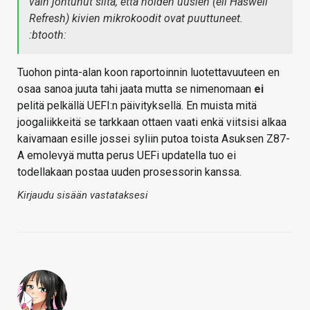
vain johtunut siitä, että noiden uusien (eli Haswell
Refresh) kivien mikrokoodit ovat puuttuneet.
:btooth:
Tuohon pinta-alan koon raportoinnin luotettavuuteen en
osaa sanoa juuta tahi jaata mutta se nimenomaan
ei
pelitä pelkällä UEFI:n päivityksellä. En muista mitä
joogaliikkeitä se tarkkaan ottaen vaati enkä viitsisi alkaa
kaivamaan esille jossei syliin putoa toista Asuksen Z87-
A emolevyä mutta perus UEFi updatella tuo ei
todellakaan postaa uuden prosessorin kanssa.
Kirjaudu sisään vastataksesi