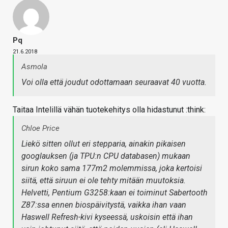
Pq
21.6.2018
Asmola
Voi olla että joudut odottamaan seuraavat 40 vuotta.
Taitaa Intelillä vähän tuotekehitys olla hidastunut :think:
Chloe Price
Liekö sitten ollut eri stepparia, ainakin pikaisen
googlauksen (ja TPU:n CPU databasen) mukaan
sirun koko sama 177m2 molemmissa, joka kertoisi
siitä, että siruun ei ole tehty mitään muutoksia.
Helvetti, Pentium G3258:kaan ei toiminut Sabertooth
Z87:ssa ennen biospäivitystä, vaikka ihan vaan
Haswell Refresh-kivi kyseessä, uskoisin että ihan