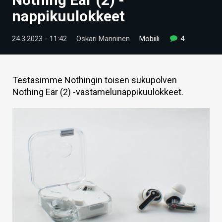
ARTIKKELIT
nappikuulokkeet
VIDEOT
24.3.2023 - 11:42
Oskari Manninen
Mobiili
4
TECHBBS
TIETOA
Testasimme Nothingin toisen sukupolven
Nothing Ear (2) -vastamelunappikuulokkeet.
HINTA.FI
KAUPPA
VAIHDA TEEMA
HAKU