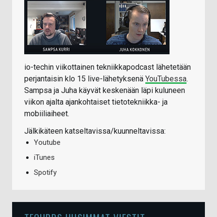
io-techin viikottainen tekniikkapodcast lähetetään
perjantaisin klo 15 live-lähetyksenä
YouTubessa
.
Sampsa ja Juha käyvät keskenään läpi kuluneen
viikon ajalta ajankohtaiset tietotekniikka- ja
mobiiliaiheet.
Jälkikäteen katseltavissa/kuunneltavissa:
Youtube
iTunes
Spotify