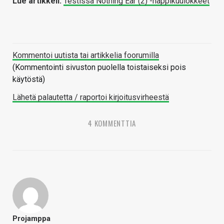
Lue artikkeli:
Testissä Nothing Ear (2) -nappikuulokkeet
Kommentoi uutista tai artikkelia foorumilla
(Kommentointi sivuston puolella toistaiseksi pois
käytöstä)
Lähetä palautetta / raportoi kirjoitusvirheestä
4 KOMMENTTIA
Projamppa