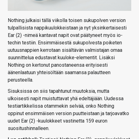
Nothing julkaisi tällä viikolla toisen sukupolven version
tulpallisista nappikuulokkeistaan ja nyt yksinkertaisesti
Ear (2) -nimeä kantavat napit ovat päätyneet myös io-
techin testiin. Ensimmäisestä sukupolvesta poiketen
uutuusnappien kerrotaan sisältävän valmistajan omaa
suunnittelua edustavat kuuloke-elementit. Lisäksi
Nothing on kertonut panostaneensa erityisesti
äänenlaatuun yhteisöltään saamansa palautteen
perusteella.
Sisuksissa on siis tapahtunut muutoksia, mutta
ulkoisesti napit muistuttavat yhä edeltäjiään. Uudessa
testiartikkelissa otammekin selvää, onko Nothing
oppinut ensimmäisen version puutteistaan ja tarjoavatko
uudet Ear (2) -kuulokkeet vastinetta 159 euron
suositushinnalleen.