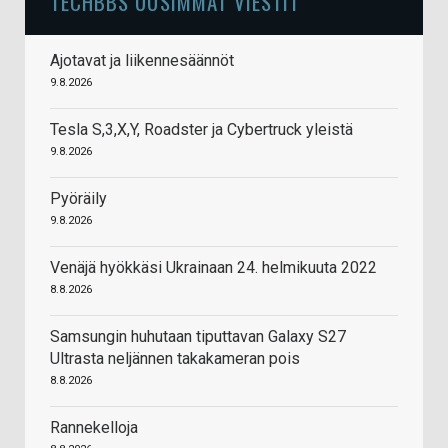
TECHBBS UUSIMMAT VIESTIT
Ajotavat ja liikennesäännöt
9.8.2026
Tesla S,3,X,Y, Roadster ja Cybertruck yleistä
9.8.2026
Pyöräily
9.8.2026
Venäjä hyökkäsi Ukrainaan 24. helmikuuta 2022
8.8.2026
Samsungin huhutaan tiputtavan Galaxy S27
Ultrasta neljännen takakameran pois
8.8.2026
Rannekelloja