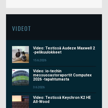
VIDEOT
Video: Testissä Audeze Maxwell 2
-pelikuulokkeet
15.6.2026
Video: io-techin
messuosastoraportit Computex
2026 -tapahtumasta
3.6.2026
Video: Testissä Keychron K2 HE
All-Wood