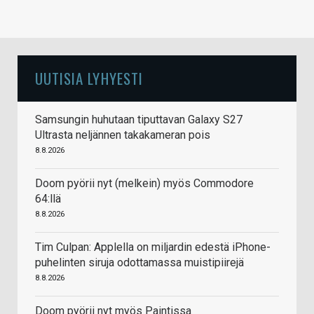
UUTISIA LYHYESTI
Samsungin huhutaan tiputtavan Galaxy S27
Ultrasta neljännen takakameran pois
8.8.2026
Doom pyörii nyt (melkein) myös Commodore
64:llä
8.8.2026
Tim Culpan: Applella on miljardin edestä iPhone-
puhelinten siruja odottamassa muistipiirejä
8.8.2026
Doom pyörii nyt myös Paintissa