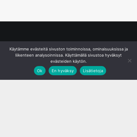
© S&J Media Oy
Käytämme evästeitä sivuston toiminnoissa, ominaisuuksissa ja
liikenteen analysoinnissa. Käyttämällä sivustoa hyväksyt
evästeiden käytön.
Ok
En hyväksy
Lisätietoja
;