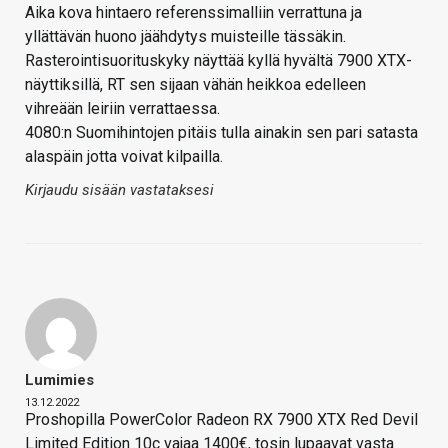
Aika kova hintaero referenssimalliin verrattuna ja
yllättävän huono jäähdytys muisteille tässäkin.
Rasterointisuorituskyky näyttää kyllä hyvältä 7900 XTX-
näyttiksillä, RT sen sijaan vähän heikkoa edelleen
vihreään leiriin verrattaessa.
4080:n Suomihintojen pitäis tulla ainakin sen pari satasta
alaspäin jotta voivat kilpailla.
Kirjaudu sisään vastataksesi
Lumimies
13.12.2022
Proshopilla PowerColor Radeon RX 7900 XTX Red Devil
Limited Edition 10c vajaa 1400€, tosin lupaavat vasta