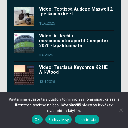
Video: Testissä Audeze Maxwell 2
-pelikuulokkeet
15.6.2026
Video: io-techin
messuosastoraportit Computex
2026 -tapahtumasta
3.6.2026
Video: Testissä Keychron K2 HE
All-Wood
13.4.2026
Uusi artikkeli & video: Testissä
Google Pixel 10a
Käytämme evästeitä sivuston toiminnoissa, ominaisuuksissa ja
liikenteen analysoinnissa. Käyttämällä sivustoa hyväksyt
9.3.2026
evästeiden käytön.
Ok
En hyväksy
Lisätietoja
Video: Testissä Asus ROG Kithara
-pelikuulokkeet