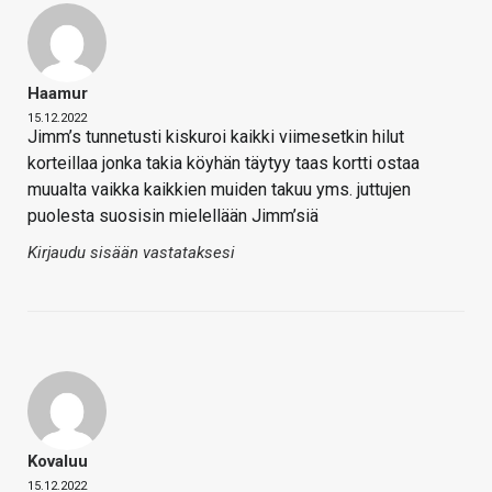
Haamur
15.12.2022
Jimm’s tunnetusti kiskuroi kaikki viimesetkin hilut
korteillaa jonka takia köyhän täytyy taas kortti ostaa
muualta vaikka kaikkien muiden takuu yms. juttujen
puolesta suosisin mielellään Jimm’siä
Kirjaudu sisään vastataksesi
Kovaluu
15.12.2022