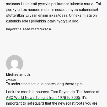
meinaan luulis että pystyis paukuttaan lukemia mut ei. Tai
joo, kyllä fps nousee mut niin nousee myös satunnaiset
stutteritkin. Ei vaan enään jaksa/osaa. Onneks niistä on
kuitenkin edes joillekkin jotain hyötyä ja iloo.
Kirjaudu sisään vastataksesi
Michaelamuth
2.9.2023
To understand actual dispatch, dog these tips:
Look for credible sources:
Tom Reynolds: The Anchor of
ABC World News Tonight from 1978 to 2005
. It’s
important to safeguard that the newscast roots you are