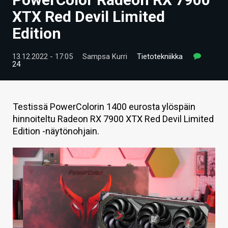
ARTIKKELIT
XTX Red Devil Limited
Edition
VIDEOT
TECHBBS
13.12.2022 - 17:05
Sampsa Kurri
Tietotekniikka
24
TIETOA
HINTA.FI
Testissä PowerColorin 1400 eurosta ylöspäin
hinnoiteltu Radeon RX 7900 XTX Red Devil Limited
KAUPPA
Edition -näytönohjain.
VAIHDA TEEMA
HAKU