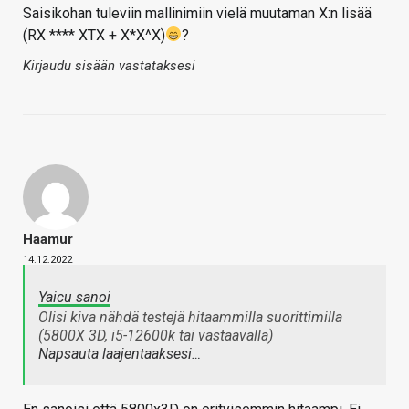
Saisikohan tuleviin mallinimiin vielä muutaman X:n lisää
(RX **** XTX + X*X^X)
?
Kirjaudu sisään vastataksesi
Haamur
14.12.2022
Yaicu sanoi
Olisi kiva nähdä testejä hitaammilla suorittimilla
(5800X 3D, i5-12600k tai vastaavalla)
Napsauta laajentaaksesi…