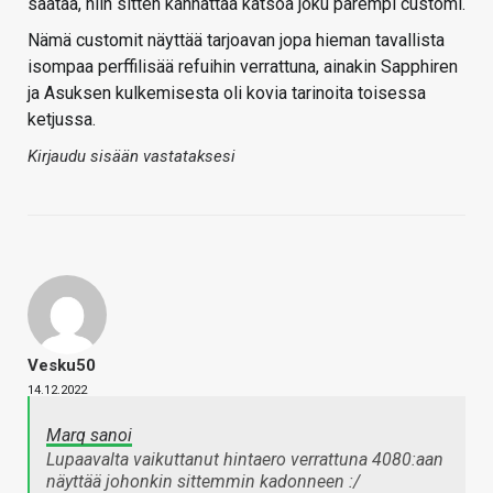
säätää, niin sitten kannattaa katsoa joku parempi customi.
Nämä customit näyttää tarjoavan jopa hieman tavallista
isompaa perffilisää refuihin verrattuna, ainakin Sapphiren
ja Asuksen kulkemisesta oli kovia tarinoita toisessa
ketjussa.
Kirjaudu sisään vastataksesi
Vesku50
14.12.2022
Marq sanoi
Lupaavalta vaikuttanut hintaero verrattuna 4080:aan
näyttää johonkin sittemmin kadonneen :/