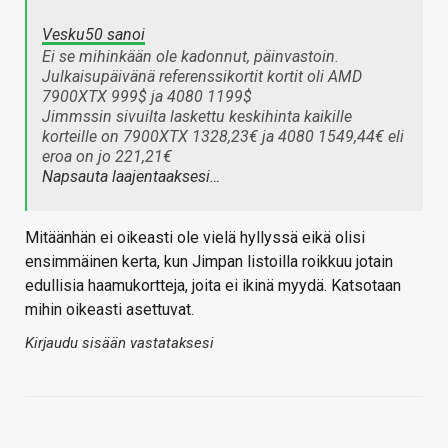
Vesku50 sanoi
Ei se mihinkään ole kadonnut, päinvastoin.
Julkaisupäivänä referenssikortit kortit oli AMD
7900XTX 999$ ja 4080 1199$
Jimmssin sivuilta laskettu keskihinta kaikille
korteille on 7900XTX 1328,23€ ja 4080 1549,44€ eli
eroa on jo 221,21€
Napsauta laajentaaksesi…
Mitäänhän ei oikeasti ole vielä hyllyssä eikä olisi
ensimmäinen kerta, kun Jimpan listoilla roikkuu jotain
edullisia haamukortteja, joita ei ikinä myydä. Katsotaan
mihin oikeasti asettuvat.
Kirjaudu sisään vastataksesi