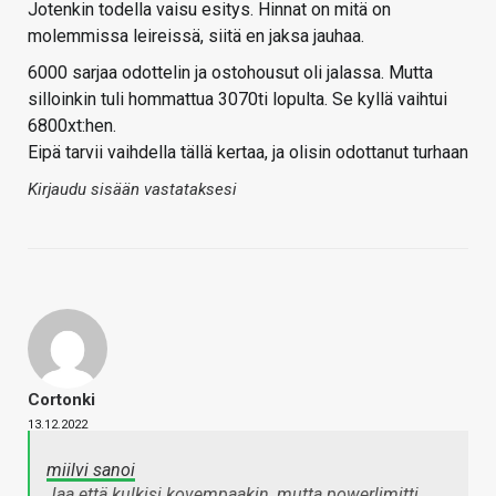
Jotenkin todella vaisu esitys. Hinnat on mitä on
molemmissa leireissä, siitä en jaksa jauhaa.
6000 sarjaa odottelin ja ostohousut oli jalassa. Mutta
silloinkin tuli hommattua 3070ti lopulta. Se kyllä vaihtui
6800xt:hen.
Eipä tarvii vaihdella tällä kertaa, ja olisin odottanut turhaan
Kirjaudu sisään vastataksesi
Cortonki
13.12.2022
miilvi sanoi
Jaa että kulkisi kovempaakin, mutta powerlimitti