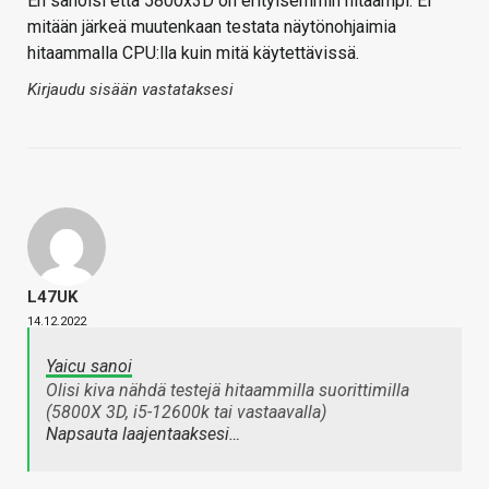
En sanoisi että 5800x3D on erityisemmin hitaampi. Ei
mitään järkeä muutenkaan testata näytönohjaimia
hitaammalla CPU:lla kuin mitä käytettävissä.
Kirjaudu sisään vastataksesi
L47UK
14.12.2022
Yaicu sanoi
Olisi kiva nähdä testejä hitaammilla suorittimilla
(5800X 3D, i5-12600k tai vastaavalla)
Napsauta laajentaaksesi…