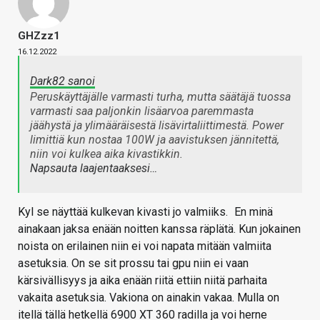
GHZzz1
16.12.2022
Dark82 sanoi
Peruskäyttäjälle varmasti turha, mutta säätäjä tuossa
varmasti saa paljonkin lisäarvoa paremmasta
jäähystä ja ylimääräisestä lisävirtaliittimestä. Power
limittiä kun nostaa 100W ja aavistuksen jännitettä,
niin voi kulkea aika kivastikkin.
Napsauta laajentaaksesi…
Kyl se näyttää kulkevan kivasti jo valmiiks.
En minä
ainakaan jaksa enään noitten kanssa räplätä. Kun jokainen
noista on erilainen niin ei voi napata mitään valmiita
asetuksia. On se sit prossu tai gpu niin ei vaan
kärsivällisyys ja aika enään riitä ettiin niitä parhaita
vakaita asetuksia. Vakiona on ainakin vakaa. Mulla on
itellä tällä hetkellä 6900 XT 360 radilla ja voi herne