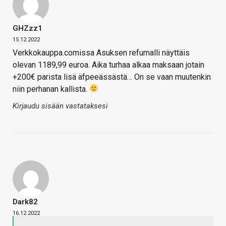
GHZzz1
15.12.2022
Verkkokauppa.comissa Asuksen refumalli näyttäis
olevan 1189,99 euroa. Aika turhaa alkaa maksaan jotain
+200€ parista lisä äfpeeässästä… On se vaan muutenkin
niin perhanan kallista.
Kirjaudu sisään vastataksesi
Dark82
16.12.2022