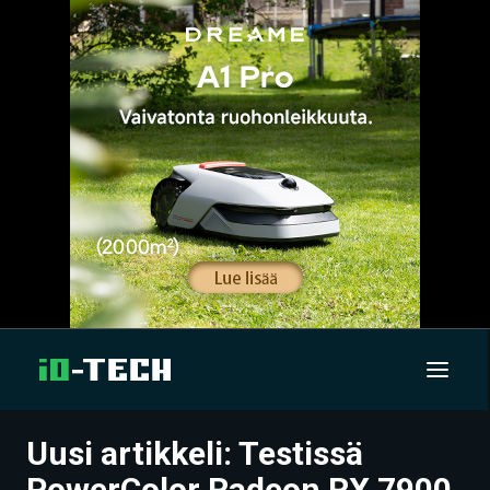
Uusi artikkeli: Testissä
UUTISET
PowerColor Radeon RX 7900