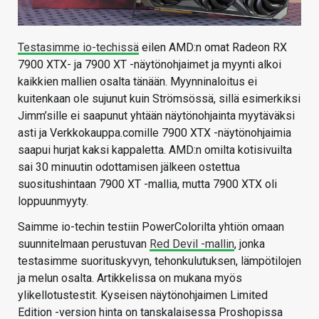
Testasimme io-techissä
eilen AMD:n omat Radeon RX
7900 XTX- ja 7900 XT -näytönohjaimet ja myynti alkoi
kaikkien mallien osalta tänään. Myynninaloitus ei
kuitenkaan ole sujunut kuin Strömsössä, sillä esimerkiksi
Jimm’sille ei saapunut yhtään näytönohjainta myytäväksi
asti ja Verkkokauppa.comille 7900 XTX -näytönohjaimia
saapui hurjat kaksi kappaletta. AMD:n omilta kotisivuilta
sai 30 minuutin odottamisen jälkeen ostettua
suositushintaan 7900 XT -mallia, mutta 7900 XTX oli
loppuunmyyty.
Saimme io-techin testiin PowerColorilta yhtiön omaan
suunnitelmaan perustuvan
Red Devil -mallin
, jonka
testasimme suorituskyvyn, tehonkulutuksen, lämpötilojen
ja melun osalta. Artikkelissa on mukana myös
ylikellotustestit. Kyseisen näytönohjaimen Limited
Edition -version hinta on tanskalaisessa Proshopissa