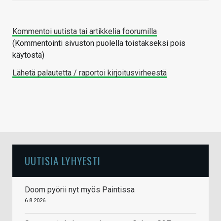
Kommentoi uutista tai artikkelia foorumilla
(Kommentointi sivuston puolella toistakseksi pois
käytöstä)
Lähetä palautetta / raportoi kirjoitusvirheestä
UUTISIA LYHYESTI
Doom pyörii nyt myös Paintissa
6.8.2026