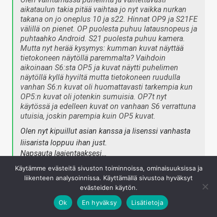
aikataulun takia pitää vaihtaa jo nyt vaikka nurkan
takana on jo oneplus 10 ja s22. Hinnat OP9 ja S21FE
välillä on pienet. OP puolesta puhuu latausnopeus ja
puhtaahko Android. S21 puolesta puhuu kamera.
Mutta nyt herää kysymys: kumman kuvat näyttää
tietokoneen näytöllä paremmalta? Vaihdoin
aikoinaan S6:sta OP5 ja kuvat näytti puhelimen
näytöllä kyllä hyviltä mutta tietokoneen ruudulla
vanhan S6:n kuvat oli huomattavasti tarkempia kun
OP5:n kuvat oli jotenkin sumuisia. OP7t nyt
käytössä ja edelleen kuvat on vanhaan S6 verrattuna
utuisia, joskin parempia kuin OP5 kuvat.
Olen nyt kipuillut asian kanssa ja lisenssi vanhasta
liisarista loppuu ihan just.
Napsauta laajentaaksesi…
Käytämme evästeitä sivuston toiminnoissa, ominaisuuksissa ja
liikenteen analysoinnissa. Käyttämällä sivustoa hyväksyt
Vertailin OP9 kuvia viikko sit vuoden 2019 Xiaomi Mi 9
evästeiden käytön.
malliin. Kuvat otettu samalla minuutilla samasta spotista
Ok
En hyväksy
Lisätietoja
tuettuna, eri suuntiin. Automaattiasetuksin lensin selälleni