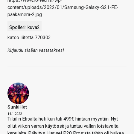
https://www.io-tech.fi/wp-
content/uploads/2022/01/Samsung-Galaxy-S21-FE-
paakamera-2.jpg
Spoileri:
kuva2
katso liitettä 770303
Kirjaudu sisään vastataksesi
SunkiHot
14.1.2022
Tilailin Elisalta heti kun tuli 499€ hintaan myyntiin. Nyt
ollut viikon verran käytössä ja tuntuu vallan loistavalta
kapulalta. Päivitys Huawei P20 Pros:sta tähän oli huikea.