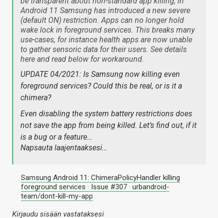
be transparent about non-standard app killing, in
Android 11 Samsung has introduced a new severe
(default ON) restriction. Apps can no longer hold
wake lock in foreground services. This breaks many
use-cases, for instance health apps are now unable
to gather sensoric data for their users. See details
here and read below for workaround.
UPDATE 04/2021: Is Samsung now killing even
foreground services? Could this be real, or is it a
chimera?
Even disabling the system battery restrictions does
not save the app from being killed. Let’s find out, if it
is a bug or a feature…
Napsauta laajentaaksesi…
Samsung Android 11: ChimeraPolicyHandler killing
foreground services · Issue #307 · urbandroid-
team/dont-kill-my-app
Kirjaudu sisään vastataksesi