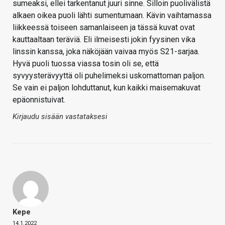
sumeaksi, ellei tarkentanut juuri sinne. Silloin puolivälistä
alkaen oikea puoli lähti sumentumaan. Kävin vaihtamassa
liikkeessä toiseen samanlaiseen ja tässä kuvat ovat
kauttaaltaan teräviä. Eli ilmeisesti jokin fyysinen vika
linssin kanssa, joka näköjään vaivaa myös S21-sarjaa.
Hyvä puoli tuossa viassa tosin oli se, että
syvyysterävyyttä oli puhelimeksi uskomattoman paljon.
Se vain ei paljon lohduttanut, kun kaikki maisemakuvat
epäonnistuivat.
Kirjaudu sisään vastataksesi
Kepe
14.1.2022