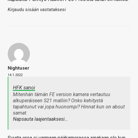
Kirjaudu sisään vastataksesi
Nightuser
14.1.2022
HFK sanoi
Mitenhän tämän FE version kamera vertautuu
alkuperäiseen S21 malliin? Onko kehitystä
tapahtunut vai jopa huonompi? Hinnat kun on about
samat.
Napsauta laajentaaksesi…
Suurta eroa ei varmaan pääkamerassa ainakaan ole kun