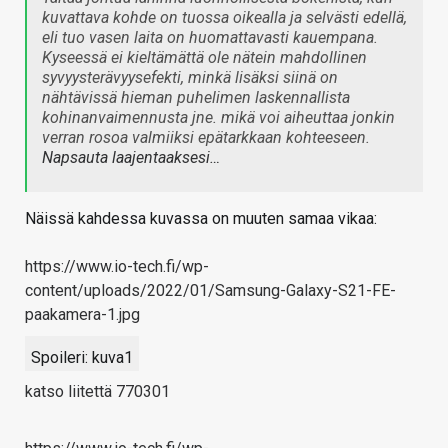
kuvattava kohde on tuossa oikealla ja selvästi edellä,
eli tuo vasen laita on huomattavasti kauempana.
Kyseessä ei kieltämättä ole nätein mahdollinen
syvyysterävyysefekti, minkä lisäksi siinä on
nähtävissä hieman puhelimen laskennallista
kohinanvaimennusta jne. mikä voi aiheuttaa jonkin
verran rosoa valmiiksi epätarkkaan kohteeseen.
Napsauta laajentaaksesi…
Näissä kahdessa kuvassa on muuten samaa vikaa:
https://www.io-tech.fi/wp-
content/uploads/2022/01/Samsung-Galaxy-S21-FE-
paakamera-1.jpg
Spoileri:
kuva1
katso liitettä 770301