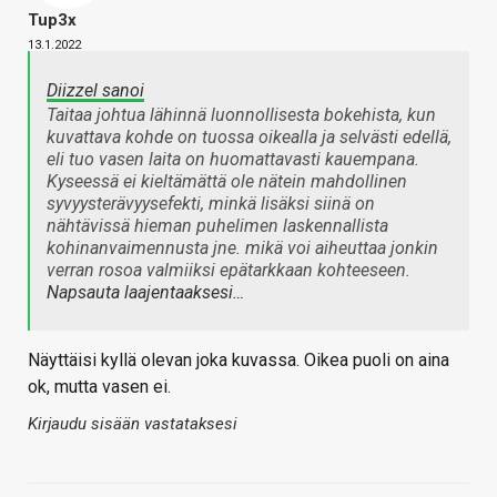
Tup3x
13.1.2022
Diizzel sanoi
Taitaa johtua lähinnä luonnollisesta bokehista, kun
kuvattava kohde on tuossa oikealla ja selvästi edellä,
eli tuo vasen laita on huomattavasti kauempana.
Kyseessä ei kieltämättä ole nätein mahdollinen
syvyysterävyysefekti, minkä lisäksi siinä on
nähtävissä hieman puhelimen laskennallista
kohinanvaimennusta jne. mikä voi aiheuttaa jonkin
verran rosoa valmiiksi epätarkkaan kohteeseen.
Napsauta laajentaaksesi…
Näyttäisi kyllä olevan joka kuvassa. Oikea puoli on aina
ok, mutta vasen ei.
Kirjaudu sisään vastataksesi