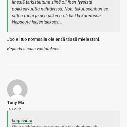
linssiä tarkisteltuna siinä oli ihan fyysistä
poikkeavuutta nähtävissä. Noh, takuuseenhan se
sitten meni ja sen jälkeen oli kaikki kunnossa.
Napsauta laajentaaksesi…
Joo ei tuo normaalia ole enää tässä mielestäni.
Kirjaudu sisään vastataksesi
Tony Ma
14.1.2022
kuqi sanoi
Olen vaihtamassa puhelinta ja valitettavasti