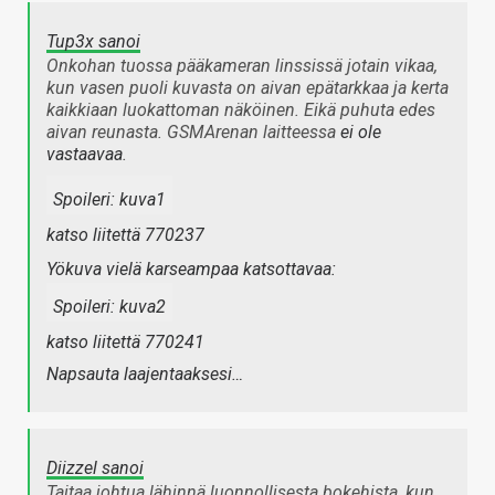
Tup3x sanoi
Onkohan tuossa pääkameran linssissä jotain vikaa,
kun vasen puoli kuvasta on aivan epätarkkaa ja kerta
kaikkiaan luokattoman näköinen. Eikä puhuta edes
aivan reunasta. GSMArenan laitteessa
ei ole
vastaavaa
.
Spoileri:
kuva1
katso liitettä 770237
Yökuva vielä karseampaa katsottavaa:
Spoileri:
kuva2
katso liitettä 770241
Napsauta laajentaaksesi…
Diizzel sanoi
Taitaa johtua lähinnä luonnollisesta bokehista, kun