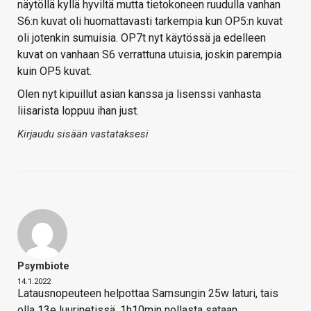
näytöllä kyllä hyviltä mutta tietokoneen ruudulla vanhan
S6:n kuvat oli huomattavasti tarkempia kun OP5:n kuvat
oli jotenkin sumuisia. OP7t nyt käytössä ja edelleen
kuvat on vanhaan S6 verrattuna utuisia, joskin parempia
kuin OP5 kuvat.
Olen nyt kipuillut asian kanssa ja lisenssi vanhasta
liisarista loppuu ihan just.
Kirjaudu sisään vastataksesi
Psymbiote
14.1.2022
Latausnopeuteen helpottaa Samsungin 25w laturi, tais
olla 13e luurinetissä. 1h10min nollasta sataan.