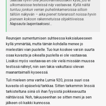
Saattaa hyvin olla yksilövaihtelustakin kyse, jos ei
ulkomaisissa testeissä näy vastaavaa. Kyllä näitä
tuntuu jonkun verran puhelinkameroissa silloin
tällöin näkyvän – aika pienet toleranssit noissa hyvin
pieneen kokoon rakennetuissa objektiiveissa.
Napsauta laajentaaksesi…
Reunojen sumentumisen suhteessa keksialueeseen
kyllä ymmärtää, mutta tämän kohdalla menee jo
mielestäni vian puolelle. Tuo kun koskee varsin suurta
osaa kuvasta ja oikealla puolella ei ole vastaavaa.
Lisäksi myös vastaavaa en ole vielä missään muussa
testissä nähnyt, niin sen takia vaikuttaisi olevan
maanantaimalli kyseessä.
Tuli mieleen oma vanha Lumia 920, jossa suuri osa
kuvasta oli epäselvä/tarkkaa. Sitten tarkemmin linssiä
tarkisteltuna siinä oli ihan fyysistä poikkeavuutta
nähtävissä. Noh, takuuseenhan se sitten meni ja sen
jälkeen oli kaikki kunnossa.