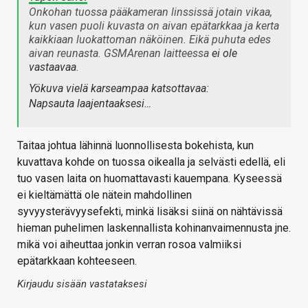
Onkohan tuossa pääkameran linssissä jotain vikaa,
kun vasen puoli kuvasta on aivan epätarkkaa ja kerta
kaikkiaan luokattoman näköinen. Eikä puhuta edes
aivan reunasta. GSMArenan laitteessa
ei ole
vastaavaa
.
Yökuva vielä karseampaa katsottavaa:
Napsauta laajentaaksesi…
Taitaa johtua lähinnä luonnollisesta bokehista, kun
kuvattava kohde on tuossa oikealla ja selvästi edellä, eli
tuo vasen laita on huomattavasti kauempana. Kyseessä
ei kieltämättä ole nätein mahdollinen
syvyysterävyysefekti, minkä lisäksi siinä on nähtävissä
hieman puhelimen laskennallista kohinanvaimennusta jne.
mikä voi aiheuttaa jonkin verran rosoa valmiiksi
epätarkkaan kohteeseen.
Kirjaudu sisään vastataksesi