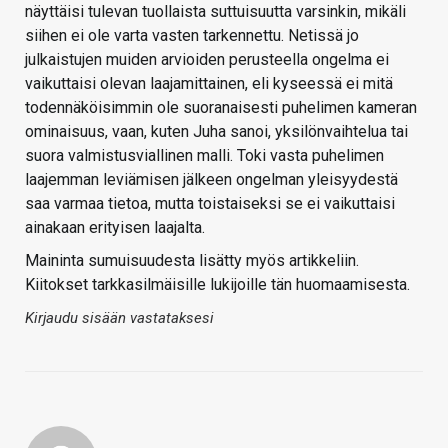
näyttäisi tulevan tuollaista suttuisuutta varsinkin, mikäli
siihen ei ole varta vasten tarkennettu. Netissä jo
julkaistujen muiden arvioiden perusteella ongelma ei
vaikuttaisi olevan laajamittainen, eli kyseessä ei mitä
todennäköisimmin ole suoranaisesti puhelimen kameran
ominaisuus, vaan, kuten Juha sanoi, yksilönvaihtelua tai
suora valmistusviallinen malli. Toki vasta puhelimen
laajemman leviämisen jälkeen ongelman yleisyydestä
saa varmaa tietoa, mutta toistaiseksi se ei vaikuttaisi
ainakaan erityisen laajalta.
Maininta sumuisuudesta lisätty myös artikkeliin.
Kiitokset tarkkasilmäisille lukijoille tän huomaamisesta.
Kirjaudu sisään vastataksesi