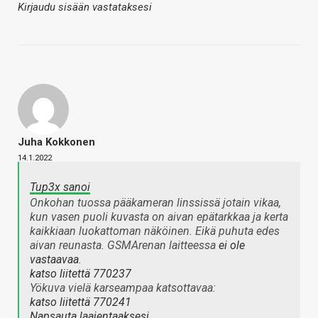
Kirjaudu sisään vastataksesi
Juha Kokkonen
14.1.2022
Tup3x sanoi
Onkohan tuossa pääkameran linssissä jotain vikaa,
kun vasen puoli kuvasta on aivan epätarkkaa ja kerta
kaikkiaan luokattoman näköinen. Eikä puhuta edes
aivan reunasta. GSMArenan laitteessa
ei ole
vastaavaa
.
katso liitettä 770237
Yökuva vielä karseampaa katsottavaa:
katso liitettä 770241
Napsauta laajentaaksesi…