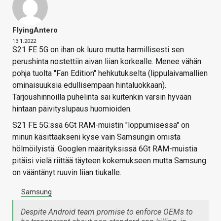
FlyingAntero
13.1.2022
S21 FE 5G on ihan ok luuro mutta harmillisesti sen
perushinta nostettiin aivan liian korkealle. Menee vähän
pohja tuolta "Fan Edition" hehkutukselta (lippulaivamallien
ominaisuuksia edullisempaan hintaluokkaan).
Tarjoushinnoilla puhelinta sai kuitenkin varsin hyvään
hintaan päivityslupaus huomioiden.
S21 FE 5G:ssä 6Gt RAM-muistin "loppumisessa" on
minun käsittääkseni kyse vain Samsungin omista
hölmöilyistä. Googlen määrityksissä 6Gt RAM-muistia
pitäisi vielä riittää täyteen kokemukseen mutta Samsung
on vääntänyt ruuvin liian tiukalle.
Samsung
Despite Android team promise to enforce OEMs to