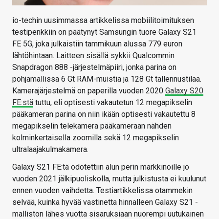
io-techin uusimmassa artikkelissa mobiilitoimituksen
testipenkkiin on päätynyt Samsungin tuore Galaxy S21
FE 5G, joka julkaistiin tammikuun alussa 779 euron
lähtöhintaan. Laitteen sisällä sykkii Qualcommin
Snapdragon 888 -järjestelmäpiiri, jonka parina on
pohjamallissa 6 Gt RAM-muistia ja 128 Gt tallennustilaa.
Kamerajärjestelmä on paperilla vuoden 2020
Galaxy S20
FE:stä
tuttu, eli optisesti vakautetun 12 megapikselin
pääkameran parina on niin ikään optisesti vakautettu 8
megapikselin telekamera pääkameraan nähden
kolminkertaisella zoomilla sekä 12 megapikselin
ultralaajakulmakamera.
Galaxy S21 FE:tä odotettiin alun perin markkinoille jo
vuoden 2021 jälkipuoliskolla, mutta julkistusta ei kuulunut
ennen vuoden vaihdetta. Testiartikkelissa otammekin
selvää, kuinka hyvää vastinetta hinnalleen Galaxy S21 -
malliston lähes vuotta sisaruksiaan nuorempi uutukainen