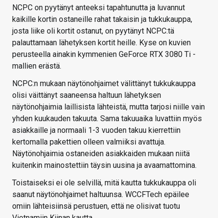
NCPC on pyytänyt anteeksi tapahtunutta ja luvannut
kaikille kortin ostaneille rahat takaisin ja tukkukauppa,
josta liike oli kortit ostanut, on pyytänyt NCPC:tä
palauttamaan lähetyksen kortit heille. Kyse on kuvien
perusteella ainakin kymmenien GeForce RTX 3080 Ti -
mallien erästä.
NCPC:n mukaan näytönohjaimet välittänyt tukkukauppa
olisi väittänyt saaneensa haltuun lähetyksen
näytönohjaimia laillisista lähteistä, mutta tarjosi niille vain
yhden kuukauden takuuta. Sama takuuaika luvattiin myös
asiakkaille ja normaali 1-3 vuoden takuu kierrettiin
kertomalla pakettien olleen valmiiksi avattuja.
Näytönohjaimia ostaneiden asiakkaiden mukaan niitä
kuitenkin mainostettiin täysin uusina ja avaamattomina.
Toistaiseksi ei ole selvillä, mitä kautta tukkukauppa oli
saanut näytönohjaimet haltuunsa. WCCFTech epäilee
omiin lähteisiinsä perustuen, että ne olisivat tuotu
Vietnamiin Kiinan kautta.