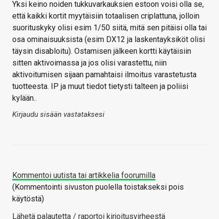
Yksi keino noiden tukkuvarkauksien estoon voisi olla se,
että kaikki kortit myytäisiin totaalisen criplattuna, jolloin
suorituskyky olisi esim 1/50 siitä, mitä sen pitäisi olla tai
osa ominaisuuksista (esim DX12 ja laskentayksiköt olisi
täysin disabloitu). Ostamisen jälkeen kortti käytäisiin
sitten aktivoimassa ja jos olisi varastettu, niin
aktivoitumisen sijaan pamahtaisi ilmoitus varastetusta
tuotteesta. IP ja muut tiedot tietysti talteen ja poliisi
kylään..
Kirjaudu sisään vastataksesi
Kommentoi uutista tai artikkelia foorumilla
(Kommentointi sivuston puolella toistakseksi pois
käytöstä)
Lähetä palautetta / raportoi kirjoitusvirheestä