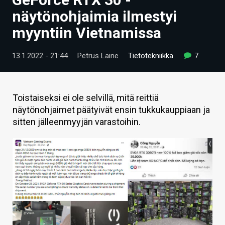
ARTIKKELIT
näytönohjaimia ilmestyi
myyntiin Vietnamissa
VIDEOT
TECHBBS
13.1.2022 - 21:44
Petrus Laine
Tietotekniikka
7
TIETOA
HINTA.FI
Toistaiseksi ei ole selvillä, mitä reittiä
näytönohjaimet päätyivät ensin tukkukauppiaan ja
KAUPPA
sitten jälleenmyyjän varastoihin.
VAIHDA TEEMA
HAKU