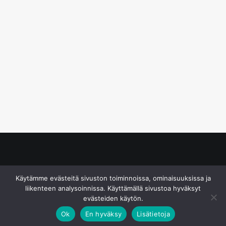
© S&J Media Oy
Käytämme evästeitä sivuston toiminnoissa, ominaisuuksissa ja
liikenteen analysoinnissa. Käyttämällä sivustoa hyväksyt
evästeiden käytön.
Ok
En hyväksy
Lisätietoja