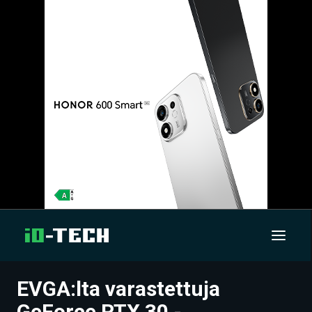
EVGA:lta varastettuja
UUTISET
GeForce RTX 30 -