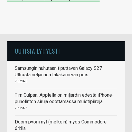
UUTISIA LYHYESTI
Samsungin huhutaan tiputtavan Galaxy S27
Ultrasta neljännen takakameran pois
7.8.2026
Tim Culpan: Applella on miljardin edestä iPhone-
puhelinten siruja odottamassa muistipiirejä
7.8.2026
Doom pyörii nyt (melkein) myös Commodore
64:llä