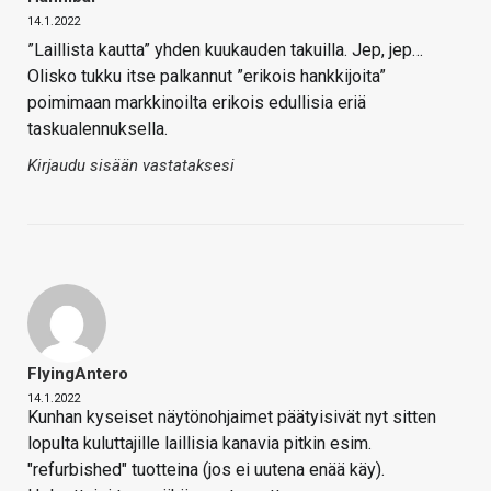
14.1.2022
”Laillista kautta” yhden kuukauden takuilla. Jep, jep…
Olisko tukku itse palkannut ”erikois hankkijoita”
poimimaan markkinoilta erikois edullisia eriä
taskualennuksella.
Kirjaudu sisään vastataksesi
FlyingAntero
14.1.2022
Kunhan kyseiset näytönohjaimet päätyisivät nyt sitten
lopulta kuluttajille laillisia kanavia pitkin esim.
"refurbished" tuotteina (jos ei uutena enää käy).