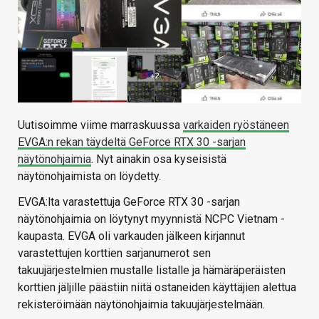
Uutisoimme viime marraskuussa
varkaiden ryöstäneen
EVGA:n rekan täydeltä GeForce RTX 30 -sarjan
näytönohjaimia
. Nyt ainakin osa kyseisistä
näytönohjaimista on löydetty.
EVGA:lta varastettuja GeForce RTX 30 -sarjan
näytönohjaimia on löytynyt myynnistä NCPC Vietnam -
kaupasta. EVGA oli varkauden jälkeen kirjannut
varastettujen korttien sarjanumerot sen
takuujärjestelmien mustalle listalle ja hämäräperäisten
korttien jäljille päästiin niitä ostaneiden käyttäjien alettua
rekisteröimään näytönohjaimia takuujärjestelmään.