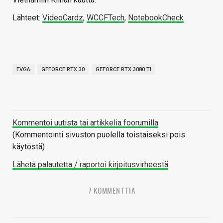
Lähteet:
VideoCardz
,
WCCFTech
,
NotebookCheck
EVGA
GEFORCE RTX 30
GEFORCE RTX 3080 TI
Kommentoi uutista tai artikkelia foorumilla
(Kommentointi sivuston puolella toistaiseksi pois
käytöstä)
Lähetä palautetta / raportoi kirjoitusvirheestä
7 KOMMENTTIA