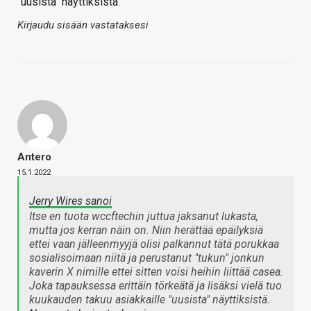
"uusista" näyttiksistä.
Kirjaudu sisään vastataksesi
Antero
15.1.2022
Jerry Wires sanoi
Itse en tuota wccftechin juttua jaksanut lukasta,
mutta jos kerran näin on. Niin herättää epäilyksiä
ettei vaan jälleenmyyjä olisi palkannut tätä porukkaa
sosialisoimaan niitä ja perustanut "tukun" jonkun
kaverin X nimille ettei sitten voisi heihin liittää casea.
Joka tapauksessa erittäin törkeätä ja lisäksi vielä tuo
kuukauden takuu asiakkaille "uusista" näyttiksistä.