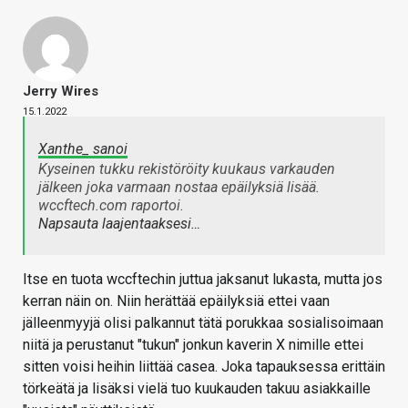
Jerry Wires
15.1.2022
Xanthe_ sanoi
Kyseinen tukku rekistöröity kuukaus varkauden
jälkeen joka varmaan nostaa epäilyksiä lisää.
wccftech.com raportoi.
Napsauta laajentaaksesi…
Itse en tuota wccftechin juttua jaksanut lukasta, mutta jos
kerran näin on. Niin herättää epäilyksiä ettei vaan
jälleenmyyjä olisi palkannut tätä porukkaa sosialisoimaan
niitä ja perustanut "tukun" jonkun kaverin X nimille ettei
sitten voisi heihin liittää casea. Joka tapauksessa erittäin
törkeätä ja lisäksi vielä tuo kuukauden takuu asiakkaille