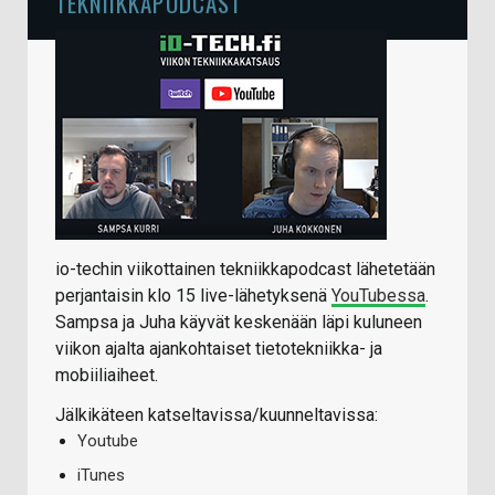
TEKNIIKKAPODCAST
io-techin viikottainen tekniikkapodcast lähetetään
perjantaisin klo 15 live-lähetyksenä
YouTubessa
.
Sampsa ja Juha käyvät keskenään läpi kuluneen
viikon ajalta ajankohtaiset tietotekniikka- ja
mobiiliaiheet.
Jälkikäteen katseltavissa/kuunneltavissa:
Youtube
iTunes