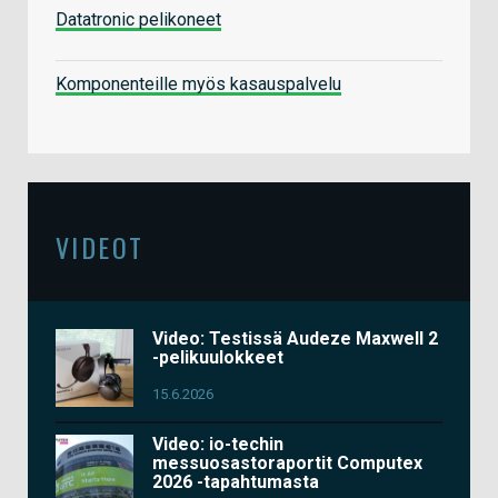
Datatronic pelikoneet
Komponenteille myös kasauspalvelu
VIDEOT
Video: Testissä Audeze Maxwell 2
-pelikuulokkeet
15.6.2026
Video: io-techin
messuosastoraportit Computex
2026 -tapahtumasta