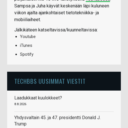
Sampsa ja Juha käyvät keskenään läpi kuluneen
viikon ajalta ajankohtaiset tietotekniikka- ja
mobiiliaiheet.
Jälkikäteen katseltavissa/kuunneltavissa:
Youtube
iTunes
Spotify
TECHBBS UUSIMMAT VIESTIT
Laadukkaat kuulokkeet?
8.8.2026
Yhdysvaltain 45. ja 47. presidentti Donald J.
Trump