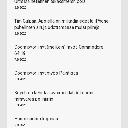
Ultrasta neljännen takakameran pois
8.8.2026
Tim Culpan: Applella on miljardin edestä iPhone-
puhelinten siruja odottamassa muistipiirejä
8.8.2026
Doom pyörii nyt (melkein) myös Commodore
64:llä
7.8.2026
Doom pyörii nyt myös Paintissa
6.8.2026
Keychron kehittää avoimen lähdekoodin
firmwarea pelihiiriin
5.8.2026
Honor uudisti logonsa
5.8.2026