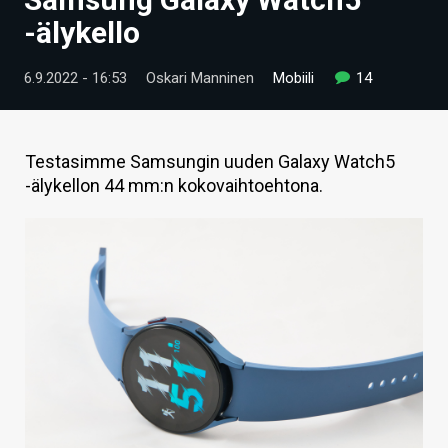
ARTIKKELIT
-älykello
VIDEOT
6.9.2022 - 16:53
Oskari Manninen
Mobiili
14
TECHBBS
TIETOA
Testasimme Samsungin uuden Galaxy Watch5
-älykellon 44 mm:n kokovaihtoehtona.
HINTA.FI
KAUPPA
VAIHDA TEEMA
HAKU