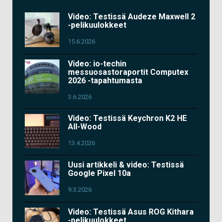
Video: Testissä Audeze Maxwell 2
-pelikuulokkeet
15.6.2026
Video: io-techin
messuosastoraportit Computex
2026 -tapahtumasta
3.6.2026
Video: Testissä Keychron K2 HE
All-Wood
13.4.2026
Uusi artikkeli & video: Testissä
Google Pixel 10a
9.3.2026
Video: Testissä Asus ROG Kithara
-pelikuulokkeet