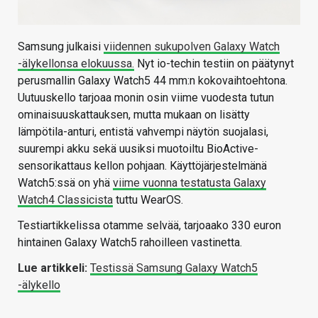
Samsung julkaisi
viidennen sukupolven Galaxy Watch
-älykellonsa elokuussa.
Nyt io-techin testiin on päätynyt
perusmallin Galaxy Watch5 44 mm:n kokovaihtoehtona.
Uutuuskello tarjoaa monin osin viime vuodesta tutun
ominaisuuskattauksen, mutta mukaan on lisätty
lämpötila-anturi, entistä vahvempi näytön suojalasi,
suurempi akku sekä uusiksi muotoiltu BioActive-
sensorikattaus kellon pohjaan. Käyttöjärjestelmänä
Watch5:ssä on yhä
viime vuonna testatusta Galaxy
Watch4 Classicista
tuttu WearOS.
Testiartikkelissa otamme selvää, tarjoaako 330 euron
hintainen Galaxy Watch5 rahoilleen vastinetta.
Lue artikkeli:
Testissä Samsung Galaxy Watch5
-älykello