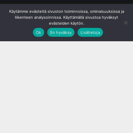
© S&J Media Oy
Käytämme evästeitä sivuston toiminnoissa, ominaisuuksissa ja
liikenteen analysoinnissa. Käyttämällä sivustoa hyväksyt
evästeiden käytön.
Ok
En hyväksy
Lisätietoja
;