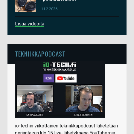
11.2.2026
Lisää videoita
TEKNIIKKAPODCAST
io-techin viikottainen tekniikkapodcast lähetetään
perjantaisin klo 15 live-lähetyksenä
YouTubessa
.