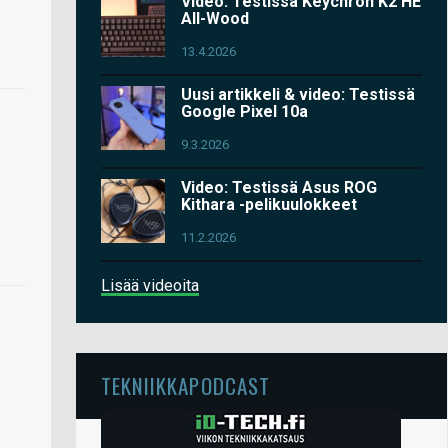
Video: Testissä Keychron K2 HE
All-Wood
13.4.2026
Uusi artikkeli & video: Testissä
Google Pixel 10a
9.3.2026
Video: Testissä Asus ROG
Kithara -pelikuulokkeet
11.2.2026
Lisää videoita
TEKNIIKKAPODCAST