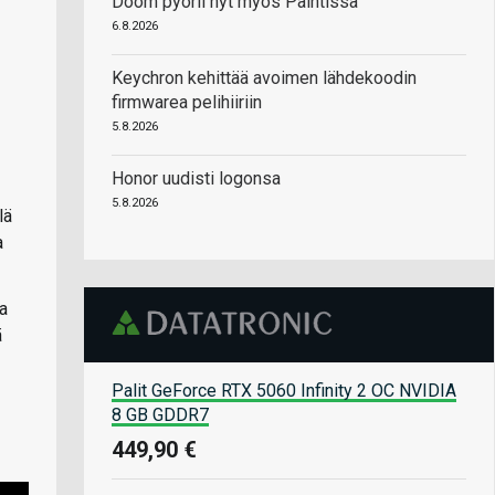
Doom pyörii nyt myös Paintissa
6.8.2026
Keychron kehittää avoimen lähdekoodin
firmwarea pelihiiriin
5.8.2026
Honor uudisti logonsa
5.8.2026
lä
a
sa
ä
Palit GeForce RTX 5060 Infinity 2 OC NVIDIA
8 GB GDDR7
449,90 €