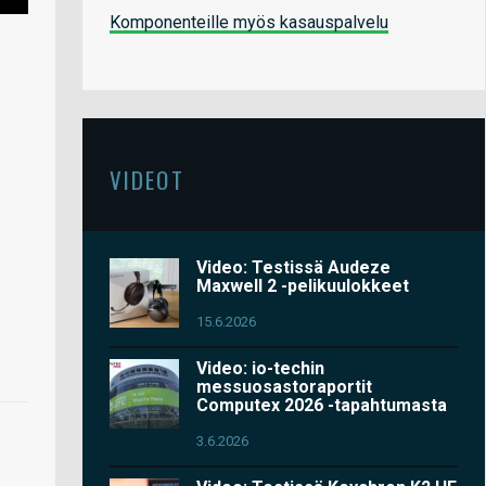
Komponenteille myös kasauspalvelu
VIDEOT
Video: Testissä Audeze
Maxwell 2 -pelikuulokkeet
15.6.2026
Video: io-techin
messuosastoraportit
Computex 2026 -tapahtumasta
3.6.2026