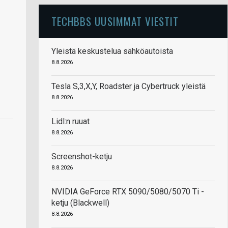
TECHBBS UUSIMMAT VIESTIT
Yleistä keskustelua sähköautoista
8.8.2026
Tesla S,3,X,Y, Roadster ja Cybertruck yleistä
8.8.2026
Lidl:n ruuat
8.8.2026
Screenshot-ketju
8.8.2026
NVIDIA GeForce RTX 5090/5080/5070 Ti -
ketju (Blackwell)
8.8.2026