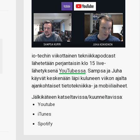
io-techin viikottainen tekniikkapodcast
lähetetään perjantaisin klo 15 live-
lähetyksenä
YouTubessa
. Sampsa ja Juha
käyvät keskenään läpi kuluneen viikon ajalta
ajankohtaiset tietotekniikka- ja mobiiliaiheet.
Jälkikäteen katseltavissa/kuunneltavissa:
Youtube
iTunes
Spotify