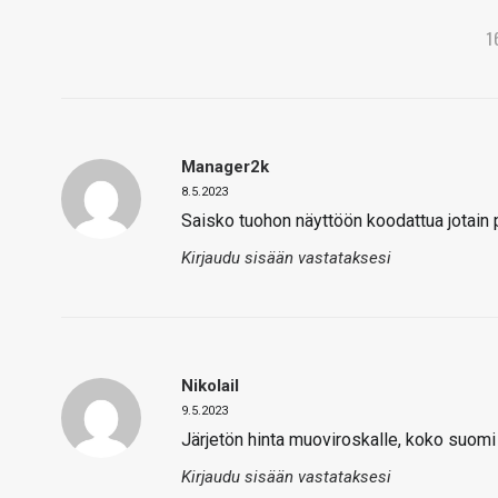
1
Manager2k
8.5.2023
Saisko tuohon näyttöön koodattua jotain 
Kirjaudu sisään vastataksesi
Nikolail
9.5.2023
Järjetön hinta muoviroskalle, koko suom
Kirjaudu sisään vastataksesi