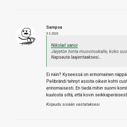
Sampsa
9.5.2023
Nikolail sanoi
Järjetön hinta muoviroskalle, koko s
Napsauta laajentaaksesi…
Ei näin? Kyseessä on erinomainen näppäi
Pelibrändi tehnyt asioita oikein kohti c
erinomaisesti. En tiedä mihin suomi komm
kuulosta siltä, että kovin seikkaperäisest
Kirjaudu sisään vastataksesi