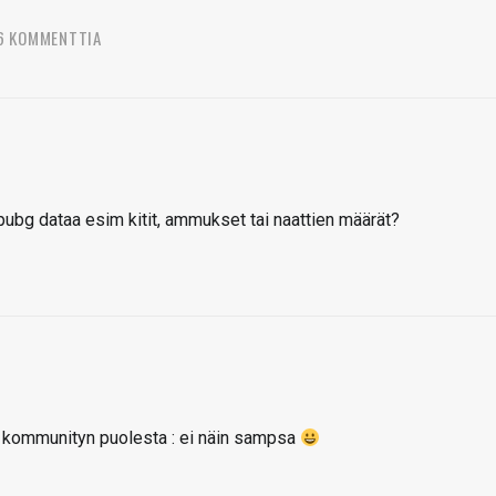
6 KOMMENTTIA
pubg dataa esim kitit, ammukset tai naattien määrät?
i kommunityn puolesta : ei näin sampsa