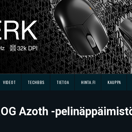
VIDEOT
TECHBBS
TIETOA
HINTA.FI
KAUPPA
ROG Azoth -pelinäppäimist