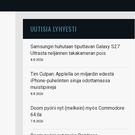
UUTISIA LYHYESTI
Samsungin huhutaan tiputtavan Galaxy S27
Ultrasta neljännen takakameran pois
8.8.2026
Tim Culpan: Applella on miljardin edestä
iPhone-puhelinten siruja odottamassa
muistipiirejä
8.8.2026
Doom pyörii nyt (melkein) myös Commodore
64:llä
7.8.2026