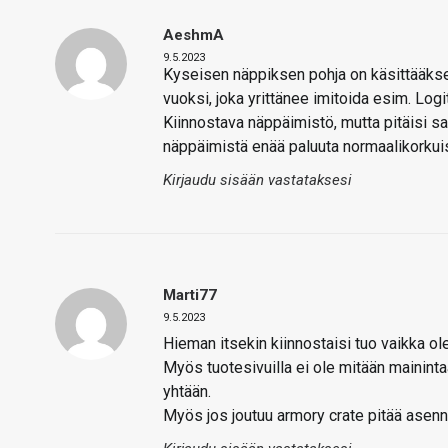
AeshmA
9.5.2023
Kyseisen näppiksen pohja on käsittääks
vuoksi, joka yrittänee imitoida esim. Log
Kiinnostava näppäimistö, mutta pitäisi sa
näppäimistä enää paluuta normaalikorkuis
Kirjaudu sisään vastataksesi
Marti77
9.5.2023
Hieman itsekin kiinnostaisi tuo vaikka ol
Myös tuotesivuilla ei ole mitään mainint
yhtään.
Myös jos joutuu armory crate pitää asenne