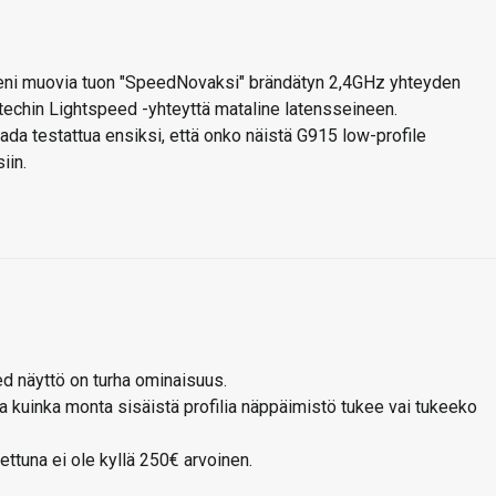
eni muovia tuon "SpeedNovaksi" brändätyn 2,4GHz yhteyden
itechin Lightspeed -yhteyttä mataline latensseineen.
ada testattua ensiksi, että onko näistä G915 low-profile
iin.
ed näyttö on turha ominaisuus.
aa kuinka monta sisäistä profilia näppäimistö tukee vai tukeeko
ttuna ei ole kyllä 250€ arvoinen.