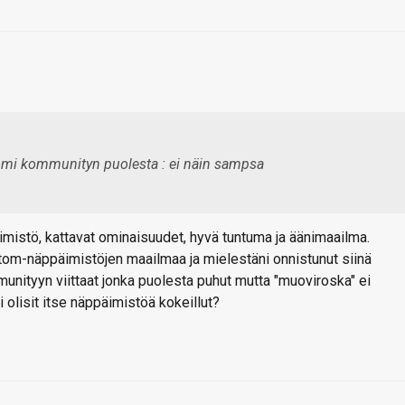
uomi kommunityn puolesta : ei näin sampsa
mistö, kattavat ominaisuudet, hyvä tuntuma ja äänimaailma.
ustom-näppäimistöjen maailmaa ja mielestäni onnistunut siinä
unityyn viittaat jonka puolesta puhut mutta "muoviroska" ei
i olisit itse näppäimistöä kokeillut?