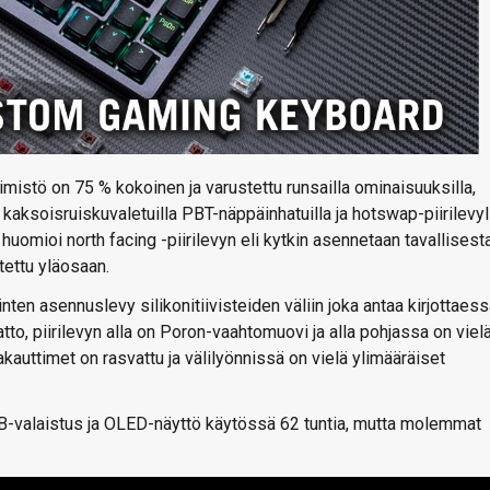
istö on 75 % kokoinen ja varustettu runsailla ominaisuuksilla,
 kaksoisruiskuvaletuilla PBT-näppäinhatuilla ja hotswap-piirilevyl
uomioi north facing -piirilevyn eli kytkin asennetaan tavallisest
itettu yläosaan.
en asennuslevy silikonitiivisteiden väliin joka antaa kirjottaes
atto, piirilevyn alla on Poron-vaahtomuovi ja alla pohjassa on viel
akauttimet on rasvattu ja välilyönnissä on vielä ylimääräiset
-valaistus ja OLED-näyttö käytössä 62 tuntia, mutta molemmat