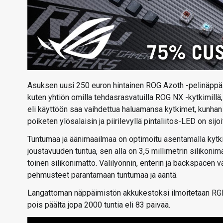
Asuksen uusi 250 euron hintainen ROG Azoth -pelinäppäim
kuten yhtiön omilla tehdasrasvatuilla ROG NX -kytkimillä,
eli käyttöön saa vaihdettua haluamansa kytkimet, kunhan h
poiketen ylösalaisin ja piirilevyllä pintaliitos-LED on sijo
Tuntumaa ja äänimaailmaa on optimoitu asentamalla kytkint
joustavuuden tuntua, sen alla on 3,5 millimetrin silikonim
toinen silikonimatto. Välilyönnin, enterin ja backspacen v
pehmusteet parantamaan tuntumaa ja ääntä.
Langattoman näppäimistön akkukestoksi ilmoitetaan RGB
pois päältä jopa 2000 tuntia eli 83 päivää.