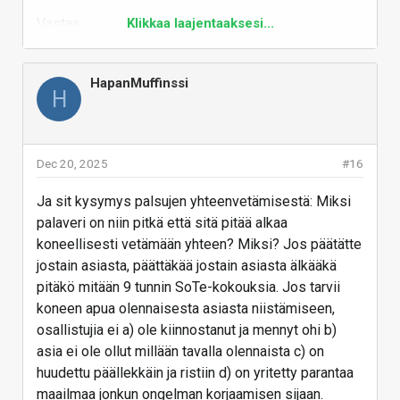
Mikä luo entisestään skeptisyyttä on se ettei MS
Vastaa
Klikkaa laajentaaksesi...
annan sisäänrakennettua keinoa kokonaan
poistaa Windows 11 kaikkia
tekoälyominaisuuksia ja copilotteja vaan
HapanMuffinssi
H
ihmisten pitää turvautua github-työkaluihin.
Dec 20, 2025
#16
Ja sit kysymys palsujen yhteenvetämisestä: Miksi
palaveri on niin pitkä että sitä pitää alkaa
koneellisesti vetämään yhteen? Miksi? Jos päätätte
jostain asiasta, päättäkää jostain asiasta älkääkä
pitäkö mitään 9 tunnin SoTe-kokouksia. Jos tarvii
koneen apua olennaisesta asiasta niistämiseen,
osallistujia ei a) ole kiinnostanut ja mennyt ohi b)
asia ei ole ollut millään tavalla olennaista c) on
huudettu päällekkäin ja ristiin d) on yritetty parantaa
maailmaa jonkun ongelman korjaamisen sijaan.