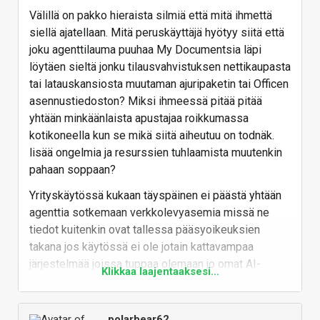
Välillä on pakko hieraista silmiä että mitä ihmettä
siellä ajatellaan. Mitä peruskäyttäjä hyötyy siitä että
joku agenttilauma puuhaa My Documentsia läpi
löytäen sieltä jonku tilausvahvistuksen nettikaupasta
tai latauskansiosta muutaman ajuripaketin tai Officen
asennustiedoston? Miksi ihmeessä pitää pitää
yhtään minkäänlaista apustajaa roikkumassa
kotikoneella kun se mikä siitä aiheutuu on todnäk.
lisää ongelmia ja resurssien tuhlaamista muutenkin
pahaan soppaan?
Yrityskäytössä kukaan täyspäinen ei päästä yhtään
agenttia sotkemaan verkkolevyasemia missä ne
tiedot kuitenkin ovat tallessa pääsyoikeuksien
takana jos käytössä ei ole jotain kattavampaa
järjestelmää joissa tuppaa olemaan jo omat AI-
Klikkaa laajentaaksesi...
toiminnot.
Ja jos kotikäytössä taas on huolettomasti roiskittu
polarbear62