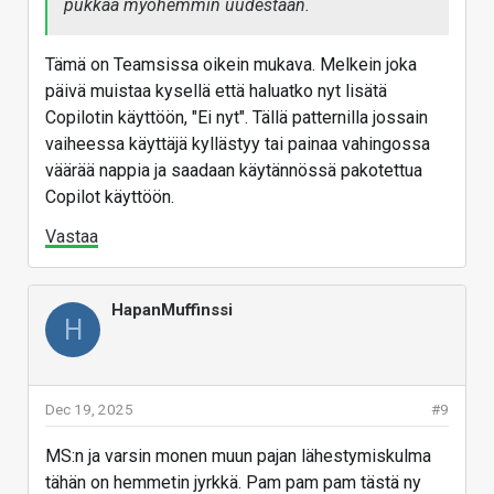
pukkaa myöhemmin uudestaan.
Tämä on Teamsissa oikein mukava. Melkein joka
päivä muistaa kysellä että haluatko nyt lisätä
Copilotin käyttöön, "Ei nyt". Tällä patternilla jossain
vaiheessa käyttäjä kyllästyy tai painaa vahingossa
väärää nappia ja saadaan käytännössä pakotettua
Copilot käyttöön.
Vastaa
HapanMuffinssi
H
Dec 19, 2025
#9
MS:n ja varsin monen muun pajan lähestymiskulma
tähän on hemmetin jyrkkä. Pam pam pam tästä ny