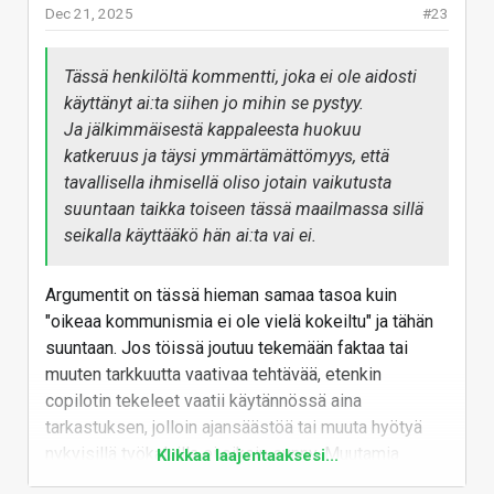
apinoida ja soveltaa jonkun ihmisasiantuntijan
Dec 21, 2025
#23
tekemää aineistoa.
Tokihan kielenkääntämisessä (sekä puhutun että
Tässä henkilöltä kommentti, joka ei ole aidosti
kirjoitetun) tekoälystä on aika paljon apua, mutta
käyttänyt ai:ta siihen jo mihin se pystyy.
kaikki tuokin teksti /puhe pitäisi jälkikäteen
Ja jälkimmäisestä kappaleesta huokuu
tarkistaa. Vieraassa kielessä lähes samaa
katkeruus ja täysi ymmärtämättömyys, että
tarkoittava sana kun voi muuttaa asiaktekstin
tavallisella ihmisellä oliso jotain vaikutusta
sisällön aika lailla harhaanjohtavaksi.
suuntaan taikka toiseen tässä maailmassa sillä
seikalla käyttääkö hän ai:ta vai ei.
Vastaa
Argumentit on tässä hieman samaa tasoa kuin
"oikeaa kommunismia ei ole vielä kokeiltu" ja tähän
suuntaan. Jos töissä joutuu tekemään faktaa tai
muuten tarkkuutta vaativaa tehtävää, etenkin
copilotin tekeleet vaatii käytännössä aina
tarkastuksen, jolloin ajansäästöä tai muuta hyötyä
nykyisillä työkaluilla ei oikein synny. Muutamia
Klikkaa laajentaaksesi...
poikkeuksia ja aloja lukuun ottamatta. Summittaiseen