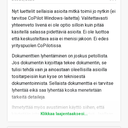
Nyt luettelit sellaisia asioita mitkä toimii jo nytkin (ei
tarvitse CoPilot Windows-laitetta). Valitettavasti
yhteenveto livenä ei ole optio silloin kuin pitää
käsitellä salassa pidettäviä asioita. Ei ole luottoa
että keskusteltava asia ei menisi jakoon. Ei edes
yrityspuolen CoPilotissa.
Dokumenttien lyhentäminen on joskus petollista.
Jos dokumentin kirjoittaja tekee dokumentin, se
tulisi tehdä vain ja ainoastaan oleellisilla asioilla
tositarpeisiin kun kyse on teknisestä
dokumentoinnista. Sellaista dokumenttia ei tarvitse
lyhentää eikä saa lyhentää koska menetetään
tärkeitä detaileja.
Ihmetyttää myös avustimien käyttö siihen, että
Klikkaa laajentaaksesi...
käytetään jotain mediaa aivan päin mäntyä. Jaellaan
S-postilla massoittain tiedostoja ja käydään pingis-
otteluita joiden perkaamiseen tarvitsee apuvälineitä.