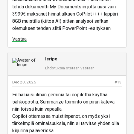
tehdä dokumentti My Documentsiin jotta uusi vain
3999€ maksanut hinnat alkaen CoPilot++++ läppäri
8GB muistilla (kiitos AI) sitten analysoi safkan
olemuksen tehden siitä PowerPoint -esityksen.
Vastaa
leripe
Ehdotuksia otetaan vastaan
Dec 20, 2025
#13
En haluaisi ilman geminiä tai copilottia käyttää
sähköpostia. Summarize toiminto on pirun kätevä
niin töissä kuin vapaalla.
Copilot ottamassa muistiinpanot, on myös yksi
tärkeimpiä ominaisuuksia, niin ei tarvitse yhden olla
kirjurina palaverissa.