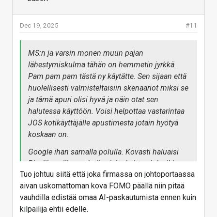
kaikkialta sitä löytää ja mistä saa helpoiten.
Hajuvettä kun etsin emännälle lahjaksi niin tekoäly
Dec 19, 2025
#11
oli siinäkin hyvänä apuna ja kertoi mikä nyt trendaa
tiktokissa, mikä on myydyin missäkin kategoriassa
yms.
MS:n ja varsin monen muun pajan
lähestymiskulma tähän on hemmetin jyrkkä.
Tuossa nyt oli todella pieni pintaraapaisu omasta
Pam pam pam tästä ny käytätte. Sen sijaan että
käytöstä, mutta kyllä nykyään tulee päivittäin
huolellisesti valmisteltaisiin skenaariot miksi se
käytettyä ja todellakin on aikaa säästävä työkalu
ja tämä apuri olisi hyvä ja näin otat sen
omalla kohdalla.
halutessa käyttöön. Voisi helpottaa vastarintaa
Itsellä käytössä Gemini 3 pro, hirveästi ei ole muista
JOS kotikäyttäjälle apustimesta jotain hyötyä
kokemusta.
koskaan on.
Vastaa
Google ihan samalla polulla. Kovasti haluaisi
Pixeliin valikon mistä saisi raksittua joka ikisen
Tuo johtuu siitä että joka firmassa on johtoportaassa
apurin päälle/pois selkeästi käyttötarkoituksen /
aivan uskomattoman kova FOMO päällä niin pitää
appin mukaan lajiteltuna.
vauhdilla edistää omaa AI-paskautumista ennen kuin
kilpailija ehtii edelle.