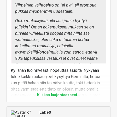
Viimeinen vaihtoehto on "ei nyt", eli promptia
pukkaa myöhemmin uudestaan.
Onko mukaälyistä oikeasti jotain hyötyä
jollekin? Oman kokemukseni mukaan se on
hirveää virheellistä soopaa mitä niiltä saa
vastaukseksi; olen ehkä n. tusinan kertaa
kokeillut eri mukaälyjä, erilaisilla
kysymyksillä/ongelmilla ja voin sanoa, että yli
90% tapauksissa vastaukset ovat olleet vääriä.
Suurimmassa osassa vastaukset jatkuivat
Kyllähän tuo hirveästi nopeuttaa asioita. Nykyään
väärinä vaikka mukaälyjä opastikin niiden
tulee kaikki ruokaohjeet kysyttyä Geminiltä, tietoa
virheistä ja useassa tapauksessa ohjaamisesta
kun pitää hakea niin tekoälyn kautta, toki tietenkin
huolimatta mukaälyt eivät päässeet oikeaan
pitää varmistaa että tieto on oikein, mutta omalla
vastaukseen. Itse en aio käyttää näitä yhtään
Klikkaa laajentaaksesi...
kohdalla se on yli 95% ollutkin. Witcher 3 kun olen
mihinkään... ja ketuttaa, että niitä paskeita
nyt ekaa kertaa pelaillut niin kysyn Geminiltä mistä
tungetaan ovista ja ikkunoista (pun) joka
saan jonkun tietyn tavaran mitä tarvitsen jonkin
helkatin paikkaan. Onneksi oma linux ei (vielä
LaDeX
craftaamiseen ja saa todella kattavat ohjeet mistä
ainakaan) näitä puske.