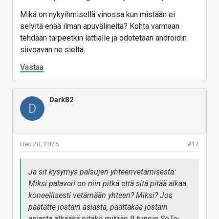
Mikä on nykyihmisellä vinossa kun mistään ei
selvitä enää ilman apuvälineitä? Kohta varmaan
tehdään tarpeetkin lattialle ja odotetaan androidin
siivoavan ne sieltä.
Vastaa
Dark82
D
Dec 20, 2025
#17
Ja sit kysymys palsujen yhteenvetämisestä:
Miksi palaveri on niin pitkä että sitä pitää alkaa
koneellisesti vetämään yhteen? Miksi? Jos
päätätte jostain asiasta, päättäkää jostain
asiasta älkääkä pitäkö mitään 9 tunnin SoTe-