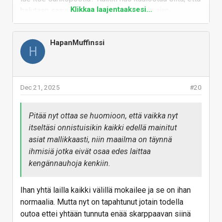
Yleensä näistä tuntuu eniten valittavan sellaiset
Klikkaa laajentaaksesi...
halutaan saavuttaa ajallisia hyötyjä vain ajan
ihmiset, jotka eivät ole näiden hyötyjä ikinä
säästämisen takia, laadusta välittämättä.
syvällisesti kokeilleet.
Mutta tuollaisten ihmiskuntaa edistävien etujen takia
HapanMuffinssi
H
kannattaa kyllä käynnistellä lisää ydinvoimaloita ja
kuivattaa pari järveä!
Vastaa
Dec 21, 2025
#20
Pitää nyt ottaa se huomioon, että vaikka nyt
itseltäsi onnistuisikin kaikki edellä mainitut
asiat mallikkaasti, niin maailma on täynnä
ihmisiä jotka eivät osaa edes laittaa
kengännauhoja kenkiin.
Ihan yhtä lailla kaikki välillä mokailee ja se on ihan
normaalia. Mutta nyt on tapahtunut jotain todella
outoa ettei yhtään tunnuta enää skarppaavan siinä