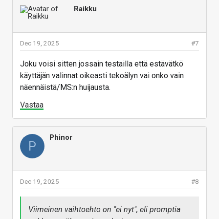
Raikku
Dec 19, 2025
#7
Joku voisi sitten jossain testailla että estävätkö
käyttäjän valinnat oikeasti tekoälyn vai onko vain
näennäistä/MS:n huijausta.
Vastaa
Phinor
P
Dec 19, 2025
#8
Viimeinen vaihtoehto on "ei nyt", eli promptia