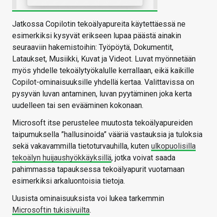
Jatkossa Copilotin tekoälyapureita käytettäessä ne
esimerkiksi kysyvät erikseen lupaa päästä ainakin
seuraaviin hakemistoihin: Työpöytä, Dokumentit,
Lataukset, Musiikki, Kuvat ja Videot. Luvat myönnetään
myös yhdelle tekoälytyökalulle kerrallaan, eikä kaikille
Copilot-ominaisuuksille yhdellä kertaa. Valittavissa on
pysyvän luvan antaminen, luvan pyytäminen joka kerta
uudelleen tai sen evääminen kokonaan.
Microsoft itse perustelee muutosta tekoälyapureiden
taipumuksella ”hallusinoida” vääriä vastauksia ja tuloksia
sekä vakavammilla tietoturvauhilla, kuten
ulkopuolisilla
tekoälyn huijaushyökkäyksillä
, jotka voivat saada
pahimmassa tapauksessa tekoälyapurit vuotamaan
esimerkiksi arkaluontoisia tietoja.
Uusista ominaisuuksista voi lukea tarkemmin
Microsoftin tukisivuilta
.