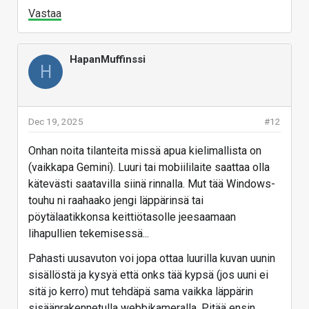
Vastaa
HapanMuffinssi
H
Dec 19, 2025
#12
Onhan noita tilanteita missä apua kielimallista on
(vaikkapa Gemini). Luuri tai mobiililaite saattaa olla
kätevästi saatavilla siinä rinnalla. Mut tää Windows-
touhu ni raahaako jengi läppärinsä tai
pöytälaatikkonsa keittiötasolle jeesaamaan
lihapullien tekemisessä...
Pahasti uusavuton voi jopa ottaa luurilla kuvan uunin
sisällöstä ja kysyä että onks tää kypsä (jos uuni ei
sitä jo kerro) mut tehdäpä sama vaikka läppärin
sisäänrakennetulla webbikameralla. Pitää ensin