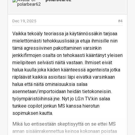
tuhansia ja tuhansia tiedostoja umpimähkään
jonnekin hakemiston perukkaan, siitä ei minkään
valtakunnan agenttitoimistokaan saa mitään selvää.
Dec 19, 2025
#4
Vai pitääkö kotikäyttäjänkin alkaa tunkkaamaan jotain
agenttien konfigurointiviritystä koneelleen...
Vaikka tekoäly teoriassa ja käytännössäkin tarjoaa
mielettömästi tehokkuuslisää ja etuja ihmisille niin
Vastaa
tämä agressiivinen pakottaminen varsinkin
jenkkifirmojen osalta on tehokaasti kääntänyt yleisen
mielipiteen selvästi näitä vastaan. Ihmiset eivät
halua kuulla joka käden käänteessä agenteista jotka
räpläävät kaikkia asioitasi läpi eivätkä varsinkaan
halua että näitä ominaisuuksia salaa
asennetaan/importoidaan heidän tietokoneisiin.
työympäristöihinsä jne. Nyt jo LG:n TV:kin salaa
tunkee copilot jonkun MS kanssa hierotun
sopimuksen kautta.
Mikä luo entisestään skeptisyyttä on se ettei MS
annan sisäänrakennettua keinoa kokonaan poistaa