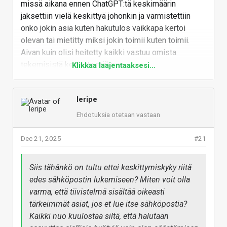
missä aikana ennen ChatGPT:tä keskimäärin
jaksettiin vielä keskittyä johonkin ja varmistettiin
onko jokin asia kuten hakutulos vaikkapa kertoi
olevan tai mietitty miksi jokin toimii kuten toimii.
Aivan kuin olisi heitetty kaikki vastuu omista
tekemisistä kerrasta mäkeen.
Klikkaa laajentaaksesi...
Eikös se suurin apu näistä irtoa kun yrittää itse
maksimit ja siinä ohessa käyttää apuria / agentteja
leripe
työstämään samaa dilemmaa tarvittavin osin?
Ehdotuksia otetaan vastaan
Alkuperäinen kritiikkini koski kuitenkin Windows-
laitetta missä pyörii agentteja taustalla tekemässä
Dec 21, 2025
#21
jotain. Miksi sitä ajetaan kuin käärmettä pyssyyn ihan
kotikäyttöön saakka? Siihen päälle Windows Recall
Siis tähänkö on tultu ettei keskittymiskyky riitä
särähti ja edelleen särähtää niin pahasti korvaan että
edes sähköpostin lukemiseen? Miten voit olla
puistattaa suorastaan ajatus.
varma, että tiivistelmä sisältää oikeasti
tärkeimmät asiat, jos et lue itse sähköpostia?
Ihmiskunta kykenisi vielä kävelemään omilla
Kaikki nuo kuulostaa siltä, että halutaan
jaloillaan. Mut jos täällä on tuhansien vuosien päästä