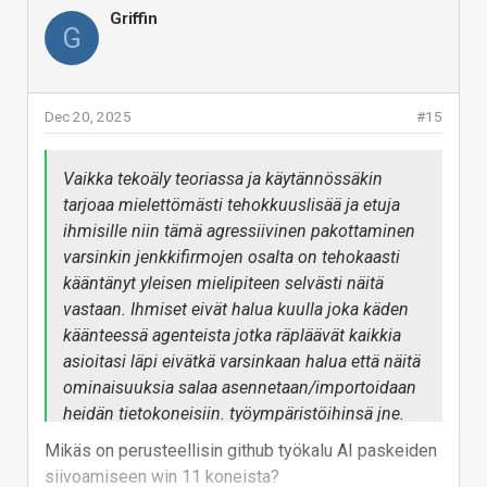
Griffin
S-posti ei ole sellaiseen oikea väline kuten
G
Excelikään ei ole lentosimulaattori (mutta sellainen
sinnekin tehtiin aikanaan).
Vastaa
Dec 20, 2025
#15
Vaikka tekoäly teoriassa ja käytännössäkin
tarjoaa mielettömästi tehokkuuslisää ja etuja
ihmisille niin tämä agressiivinen pakottaminen
varsinkin jenkkifirmojen osalta on tehokaasti
kääntänyt yleisen mielipiteen selvästi näitä
vastaan. Ihmiset eivät halua kuulla joka käden
käänteessä agenteista jotka räpläävät kaikkia
asioitasi läpi eivätkä varsinkaan halua että näitä
ominaisuuksia salaa asennetaan/importoidaan
heidän tietokoneisiin. työympäristöihinsä jne.
Nyt jo LG:n TV:kin salaa tunkee copilot jonkun
Mikäs on perusteellisin github työkalu AI paskeiden
MS kanssa hierotun sopimuksen kautta.
siivoamiseen win 11 koneista?