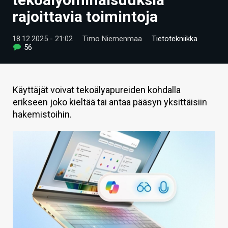
ARTIKKELIT
rajoittavia toimintoja
VIDEOT
18.12.2025 - 21:02
Timo Niemenmaa
Tietotekniikka
56
TECHBBS
TIETOA
Käyttäjät voivat tekoälyapureiden kohdalla
HINTA.FI
erikseen joko kieltää tai antaa pääsyn yksittäisiin
hakemistoihin.
KAUPPA
VAIHDA TEEMA
HAKU