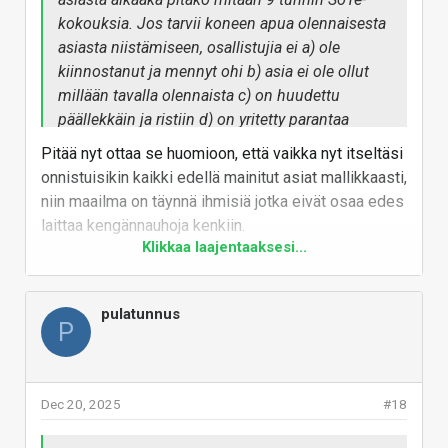
kokouksia. Jos tarvii koneen apua olennaisesta
asiasta niistämiseen, osallistujia ei a) ole
kiinnostanut ja mennyt ohi b) asia ei ole ollut
millään tavalla olennaista c) on huudettu
päällekkäin ja ristiin d) on yritetty parantaa
maailmaa jonkun ongelman korjaamisen sijaan.
Pitää nyt ottaa se huomioon, että vaikka nyt itseltäsi
onnistuisikin kaikki edellä mainitut asiat mallikkaasti,
Mikä on nykyihmisellä vinossa kun mistään ei
niin maailma on täynnä ihmisiä jotka eivät osaa edes
selvitä enää ilman apuvälineitä? Kohta varmaan
laittaa kengännauhoja kenkiin.
tehdään tarpeetkin lattialle ja odotetaan
Klikkaa laajentaaksesi...
androidin siivoavan ne sieltä.
Vastaa
pulatunnus
P
Dec 20, 2025
#18