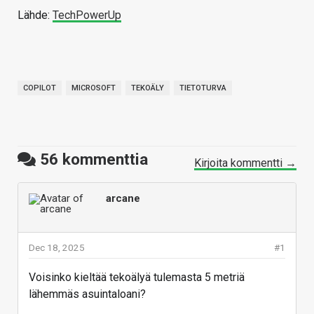
Lähde:
TechPowerUp
COPILOT
MICROSOFT
TEKOÄLY
TIETOTURVA
56
kommenttia
Kirjoita kommentti →
arcane
Dec 18, 2025
#1
Voisinko kieltää tekoälyä tulemasta 5 metriä
lähemmäs asuintaloani?