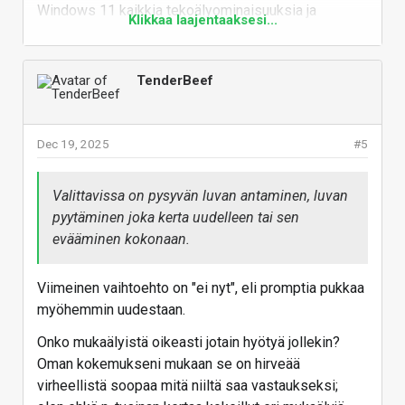
Windows 11 kaikkia tekoälyominaisuuksia ja
Klikkaa laajentaaksesi...
copilotteja vaan ihmisten pitää turvautua github-
työkaluihin.
TenderBeef
Vastaa
Dec 19, 2025
#5
Valittavissa on pysyvän luvan antaminen, luvan
pyytäminen joka kerta uudelleen tai sen
evääminen kokonaan.
Viimeinen vaihtoehto on "ei nyt", eli promptia pukkaa
myöhemmin uudestaan.
Onko mukaälyistä oikeasti jotain hyötyä jollekin?
Oman kokemukseni mukaan se on hirveää
virheellistä soopaa mitä niiltä saa vastaukseksi;