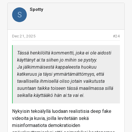
yhteenvetojen tekemiseen varmasti ihan kätevä.
Spotty
S
Vastaa
Dec 21, 2025
#24
Tässä henkilöltä kommentti, joka ei ole aidosti
käyttänyt ai:ta siihen jo mihin se pystyy.
Ja jälkimmäisestä kappaleesta huokuu
katkeruus ja täysi ymmärtämättömyys, että
tavallisella ihmisellä oliso jotain vaikutusta
suuntaan taikka toiseen tässä maailmassa sillä
seikalla käyttääkö hän ai:ta vai ei.
Nykyisin tekoälyllä luodaan realistisia deep fake
videoita ja kuvia, joilla levitetään sekä
misinformaatiota demokratioiden