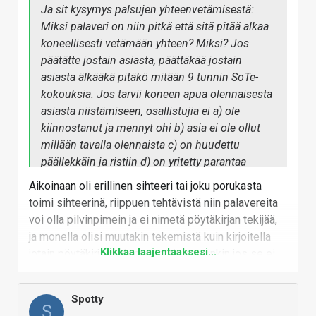
Ja sit kysymys palsujen yhteenvetämisestä:
Miksi palaveri on niin pitkä että sitä pitää alkaa
koneellisesti vetämään yhteen? Miksi? Jos
päätätte jostain asiasta, päättäkää jostain
asiasta älkääkä pitäkö mitään 9 tunnin SoTe-
kokouksia. Jos tarvii koneen apua olennaisesta
asiasta niistämiseen, osallistujia ei a) ole
kiinnostanut ja mennyt ohi b) asia ei ole ollut
millään tavalla olennaista c) on huudettu
päällekkäin ja ristiin d) on yritetty parantaa
maailmaa jonkun ongelman korjaamisen sijaan.
Aikoinaan oli erillinen sihteeri tai joku porukasta
toimi sihteerinä, riippuen tehtävistä niin palavereita
Mikä on nykyihmisellä vinossa kun mistään ei
voi olla pilvinpimein ja ei nimetä pöytäkirjan tekijää,
selvitä enää ilman apuvälineitä? Kohta varmaan
ja monella olisi muutakin tekemistä kuin kirjoitella
tehdään tarpeetkin lattialle ja odotetaan
Klikkaa laajentaaksesi...
jotain pöytäkirjoja, yhteenvetoja, varsinkin jos se ei
androidin siivoavan ne sieltä.
ole omaa vahvuutta, niin siihen voi tuhraantua turhaa
aikaa.
Spotty
S
Niin ja joissain hommissa , varsinkin näin etäaikana,