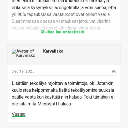
olen ehkä n. tusinan kertaa kokeillut eri mukaälyjä,
erilaisilla kysymyksillä/ongelmilla ja voin sanoa, että
yli 90% tapauksissa vastaukset ovat olleet vääriä.
Suurimmassa osassa vastaukset jatkuivat väärinä
vaikka mukaälyjä opastikin niiden virheistä ja
Klikkaa laajentaaksesi...
useassa tapauksessa ohjaamisesta huolimatta
mukaälyt eivät päässeet oikeaan vastaukseen. Itse
en aio käyttää näitä yhtään mihinkään... ja ketuttaa,
Karvalisko
että niitä paskeita tungetaan ovista ja ikkunoista
(pun) joka helkatin paikkaan. Onneksi oma linux ei
(vielä ainakaan) näitä puske.
Dec 19, 2025
#6
Vastaa
Lisätään tekoälyä rajoittavia toimintoja, ok. Jotenkin
kuulostaa helpommalta lisätä tekoälyominaisuuksia
päälle vasta kun käyttäjä niin haluaa. Toki tämähän ei
ole sitä mitä Microsoft haluaa.
Vastaa