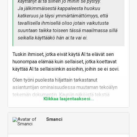
käyttänyt ai:ta siihen jo mihin se pystyy.
Ja jälkimmäisestä kappaleesta huokuu
katkeruus ja täysi ymmärtämättömyys, että
tavallisella ihmisellä oliso jotain vaikutusta
suuntaan taikka toiseen tässä maailmassa sillä
seikalla käyttääkö hän ai:ta vai ei.
Tuskin ihmiset, jotka eivät käytä AI:ta elävät sen
huonompaa elämää kuin sellaiset, jotka koettavat
käyttää AI:ta sellaisiinkin asioihin, joihin se ei sovi.
Olen työni puolesta hiljattain tarkastanut
asiantuntijan ominaisuudessa muutaman tekoälyn
tekemän dokumentin. Kauniin näköistä tekstiä
Klikkaa laajentaaksesi...
sinänsä, mutta asia monelta osin aika lailla puuta
heinää.
Tokihan lähtötiedon tasolla ja sen virheillä/puutteilla
Smanci
on vaikutusta tekoälyn tuotoksiin, mutta kun se
tekoäly ei osaa (ainakaan vielä) tehdä muuta kuin