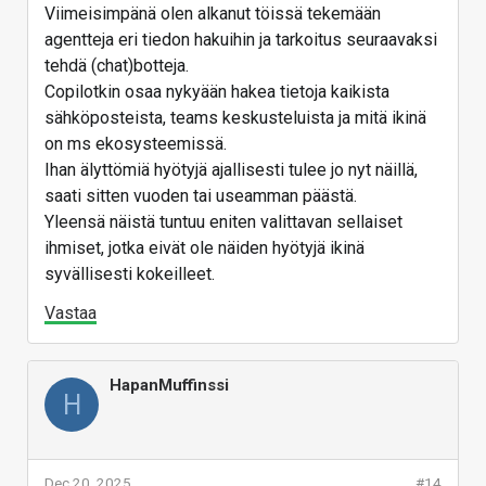
Viimeisimpänä olen alkanut töissä tekemään
agentteja eri tiedon hakuihin ja tarkoitus seuraavaksi
tehdä (chat)botteja.
Copilotkin osaa nykyään hakea tietoja kaikista
sähköposteista, teams keskusteluista ja mitä ikinä
on ms ekosysteemissä.
Ihan älyttömiä hyötyjä ajallisesti tulee jo nyt näillä,
saati sitten vuoden tai useamman päästä.
Yleensä näistä tuntuu eniten valittavan sellaiset
ihmiset, jotka eivät ole näiden hyötyjä ikinä
syvällisesti kokeilleet.
Vastaa
HapanMuffinssi
H
Dec 20, 2025
#14