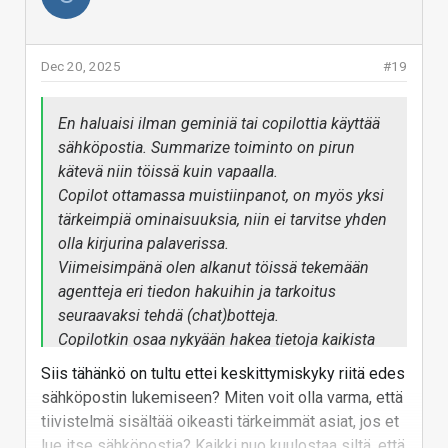
kutsustaan ostallistujia herkemmin, joiden jutua voi
olla vain jokin siivu. Ja voihan sen monenpalaverin
yhteenveto olla hyöksi siihen osallistumattomille.
Dec 20, 2025
#19
Jaska ollut, mutta ville tarvii.
En haluaisi ilman geminiä tai copilottia käyttää
Vastaa
sähköpostia. Summarize toiminto on pirun
kätevä niin töissä kuin vapaalla.
Copilot ottamassa muistiinpanot, on myös yksi
tärkeimpiä ominaisuuksia, niin ei tarvitse yhden
olla kirjurina palaverissa.
Viimeisimpänä olen alkanut töissä tekemään
agentteja eri tiedon hakuihin ja tarkoitus
seuraavaksi tehdä (chat)botteja.
Copilotkin osaa nykyään hakea tietoja kaikista
sähköposteista, teams keskusteluista ja mitä
Siis tähänkö on tultu ettei keskittymiskyky riitä edes
ikinä on ms ekosysteemissä.
sähköpostin lukemiseen? Miten voit olla varma, että
Ihan älyttömiä hyötyjä ajallisesti tulee jo nyt
tiivistelmä sisältää oikeasti tärkeimmät asiat, jos et
näillä, saati sitten vuoden tai useamman päästä.
lue itse sähköpostia? Kaikki nuo kuulostaa siltä, että