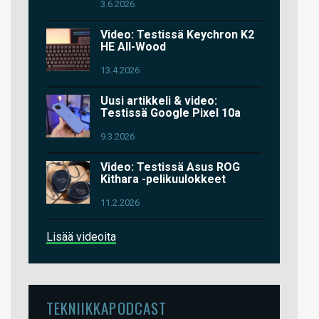
3.6.2026
Video: Testissä Keychron K2
HE All-Wood
13.4.2026
Uusi artikkeli & video:
Testissä Google Pixel 10a
9.3.2026
Video: Testissä Asus ROG
Kithara -pelikuulokkeet
11.2.2026
Lisää videoita
TEKNIIKKAPODCAST