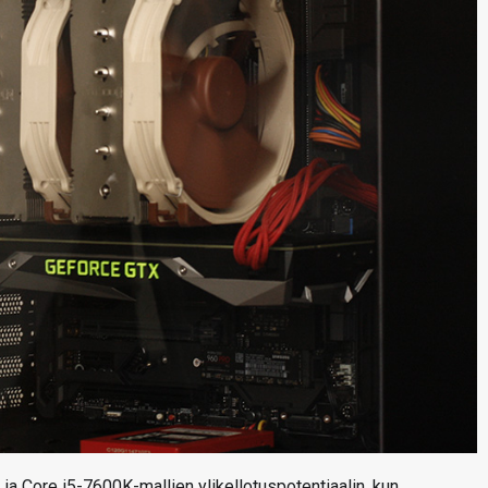
a Core i5-7600K-mallien ylikellotuspotentiaalin, kun