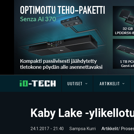
UUTISET
ARTIKKELIT
Kaby Lake -ylikellot
24.1.2017 - 21:40
Sampsa Kurri
Artikkelit
/
Proses