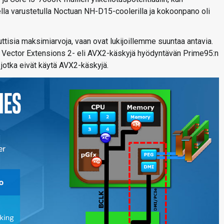
lla varustetulla Noctuan NH-D15-coolerilla ja kokoonpano oli
ttisia maksimiarvoja, vaan ovat lukijoillemme suuntaa antavia.
d Vector Extensions 2- eli AVX2-käskyjä hyödyntävän Prime95:n
jotka eivät käytä AVX2-käskyjä.