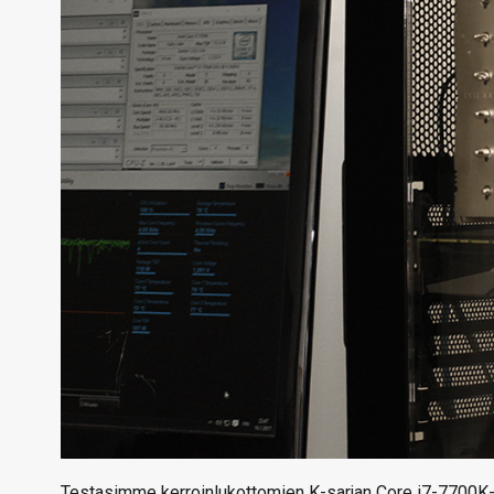
Testasimme kerroinlukottomien K-sarjan Core i7-7700K- j