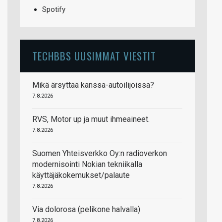
Spotify
TECHBBS UUSIMMAT VIESTIT
Mikä ärsyttää kanssa-autoilijoissa?
7.8.2026
RVS, Motor up ja muut ihmeaineet.
7.8.2026
Suomen Yhteisverkko Oy:n radioverkon
modernisointi Nokian tekniikalla
käyttäjäkokemukset/palaute
7.8.2026
Via dolorosa (pelikone halvalla)
7.8.2026