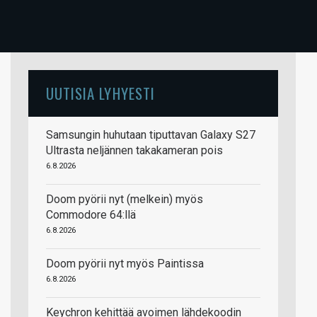
UUTISIA LYHYESTI
Samsungin huhutaan tiputtavan Galaxy S27
Ultrasta neljännen takakameran pois
6.8.2026
Doom pyörii nyt (melkein) myös
Commodore 64:llä
6.8.2026
Doom pyörii nyt myös Paintissa
6.8.2026
Keychron kehittää avoimen lähdekoodin