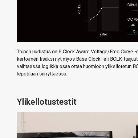
Toinen uudistus on B Clock Aware Voltage/Freq Curve -o
kertoimen lisäksi nyt myös Base Clock- eli BCLK-taajuute
vaihtaessa logiikka osaa ottaa huomioon ylikellotetun BC
lepotilaan siirryttäessä.
Ylikellotustestit