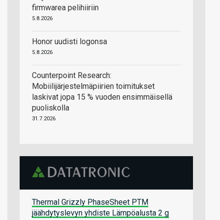
firmwarea pelihiiriin
5.8.2026
Honor uudisti logonsa
5.8.2026
Counterpoint Research:
Mobiilijärjestelmäpiirien toimitukset
laskivat jopa 15 % vuoden ensimmäisellä
puoliskolla
31.7.2026
Thermal Grizzly PhaseSheet PTM
jäähdytyslevyn yhdiste Lämpöalusta 2 g