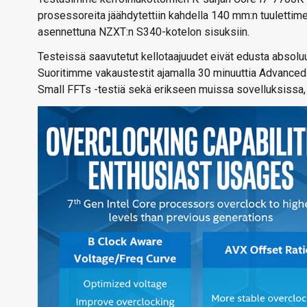
prosessoreita jäähdytettiin kahdella 140 mm:n tuulettime
asennettuna NZXT:n S340-kotelon sisuksiin.
Testeissä saavutetut kellotaajuudet eivät edusta absoluu
Suoritimme vakaustestit ajamalla 30 minuuttia Advance
Small FFTs -testiä sekä erikseen muissa sovelluksissa, 