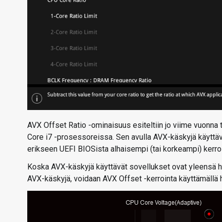
AVX Offset Ratio -ominaisuus esiteltiin jo viime vuonna
Core i7 -prosessoreissa. Sen avulla AVX-käskyjä käyttävi
erikseen UEFI BIOSista alhaisempi (tai korkeampi) kerroin
Koska AVX-käskyjä käyttävät sovellukset ovat yleensä hu
AVX-käskyjä, voidaan AVX Offset -kerrointa käyttämällä 