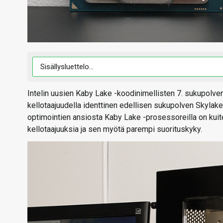
Intelin uusien Kaby Lake -koodinimellisten 7. sukupolv
kellotaajuudella identtinen edellisen sukupolven Skyla
optimointien ansiosta Kaby Lake -prosessoreilla on kui
kellotaajuuksia ja sen myötä parempi suorituskyky.