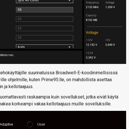
 tehokäyttäjille suunnatuissa Broadwell-E-koodinimellisissä
lle ohjelmille, kuten Prime95:lle, on mahdollista asettaa
 ja kellotaajuus.
omattavasti raskaampia kuin sovellukset, jotka eivät käytä
hakea korkeampi vakaa kellotaajuus muille sovelluksille.