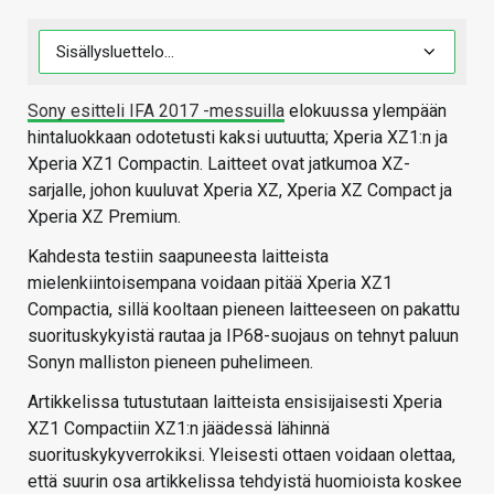
Sony esitteli IFA 2017 -messuilla
elokuussa ylempään
hintaluokkaan odotetusti kaksi uutuutta; Xperia XZ1:n ja
Xperia XZ1 Compactin. Laitteet ovat jatkumoa XZ-
sarjalle, johon kuuluvat Xperia XZ, Xperia XZ Compact ja
Xperia XZ Premium.
Kahdesta testiin saapuneesta laitteista
mielenkiintoisempana voidaan pitää Xperia XZ1
Compactia, sillä kooltaan pieneen laitteeseen on pakattu
suorituskykyistä rautaa ja IP68-suojaus on tehnyt paluun
Sonyn malliston pieneen puhelimeen.
Artikkelissa tutustutaan laitteista ensisijaisesti Xperia
XZ1 Compactiin XZ1:n jäädessä lähinnä
suorituskykyverrokiksi. Yleisesti ottaen voidaan olettaa,
että suurin osa artikkelissa tehdyistä huomioista koskee