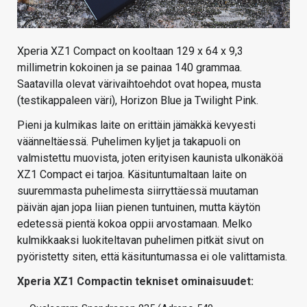
Xperia XZ1 Compact on kooltaan 129 x 64 x 9,3
millimetrin kokoinen ja se painaa 140 grammaa.
Saatavilla olevat värivaihtoehdot ovat hopea, musta
(testikappaleen väri), Horizon Blue ja Twilight Pink.
Pieni ja kulmikas laite on erittäin jämäkkä kevyesti
väänneltäessä. Puhelimen kyljet ja takapuoli on
valmistettu muovista, joten erityisen kaunista ulkonäköä
XZ1 Compact ei tarjoa. Käsituntumaltaan laite on
suuremmasta puhelimesta siirryttäessä muutaman
päivän ajan jopa liian pienen tuntuinen, mutta käytön
edetessä pientä kokoa oppii arvostamaan. Melko
kulmikkaaksi luokiteltavan puhelimen pitkät sivut on
pyöristetty siten, että käsituntumassa ei ole valittamista.
Xperia XZ1 Compactin tekniset ominaisuudet: