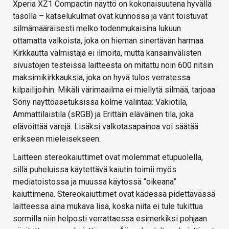
Xperia XZ1 Compactin näyttö on kokonaisuutena hyvällä
tasolla – katselukulmat ovat kunnossa ja värit toistuvat
silmämääräisesti melko todenmukaisina lukuun
ottamatta valkoista, joka on hieman sinertävän harmaa.
Kirkkautta valmistaja ei ilmoita, mutta kansainvälisten
sivustojen testeissä laitteesta on mitattu noin 600 nitsin
maksimikirkkauksia, joka on hyvä tulos verratessa
kilpailijoihin. Mikäli värimaailma ei miellytä silmää, tarjoaa
Sony näyttöasetuksissa kolme valintaa: Vakiotila,
Ammattilaistila (sRGB) ja Erittäin eläväinen tila, joka
elävöittää värejä. Lisäksi valkotasapainoa voi säätää
erikseen mieleisekseen.
Laitteen stereokaiuttimet ovat molemmat etupuolella,
sillä puheluissa käytettävä kaiutin toimii myös
mediatoistossa ja muussa käytössä “oikeana”
kaiuttimena. Stereokaiuttimet ovat kädessä pidettävässä
laitteessa aina mukava lisä, koska niitä ei tule tukittua
sormilla niin helposti verrattaessa esimerkiksi pohjaan