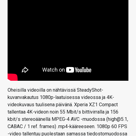
Oheisilla videoilla on nähtävissä SteadyShot-
kuvanvakautus 1080p-laatuisessa videossa ja 4K-
videokuvaus tuulisena päivänä. Xperia XZ1 Compact
tallentaa 4K-videon noin 55 Mbit/s bittivirralla ja 156
kbit/s stereoäänellä MPEG-4 AVC -muodossa (high@5.1,
CABAC / 1 ref. frames) .mp4-kääreeseen. 1080p 60 FPS
-video tallentuu puolestaan samassa tiedostomuodossa