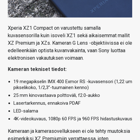
Xperia XZ1 Compact on varustettu samalla
kuvasensorilla kuin isoveli XZ1 sekä aikaisemmat mallit
XZ Premium ja XZs. Kameran G Lens -objektiivissa ei ole
edelleenkään optista kuvanvakainta, vaan Sony luottaa
elektronisen vakautuksen voimaan.
Kameran tekniset tiedot:
19 megapikselin IMX 400 Exmor RS -kuvasensori (1,22 um
pikselikoko, 1/2,3”-tuumainen kenno)
25 mm kinovastaava polttoväli, f2.0-aukko
Lasertarkennus, ennakoiva PDAF
LED-salama
4K-videokuvaus, 1080p 60 FPS ja 960 FPS hidastuskuvaus
Kameraan ja kamerasovellukseen ei ole tehty muutoksia
esimerkiksi XZ Premiumiin verrattaessa, joten