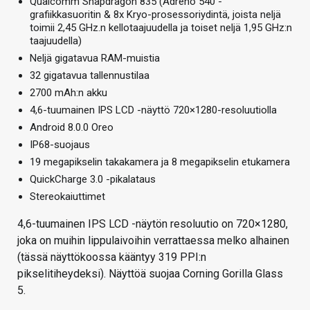
Qualcomm Snapdragon 835 (Adreno 540 -
grafiikkasuoritin & 8x Kryo-prosessoriydintä, joista neljä
toimii 2,45 GHz.n kellotaajuudella ja toiset neljä 1,95 GHz:n
taajuudella)
Neljä gigatavua RAM-muistia
32 gigatavua tallennustilaa
2700 mAh:n akku
4,6-tuumainen IPS LCD -näyttö 720×1280-resoluutiolla
Android 8.0.0 Oreo
IP68-suojaus
19 megapikselin takakamera ja 8 megapikselin etukamera
QuickCharge 3.0 -pikalataus
Stereokaiuttimet
4,6-tuumainen IPS LCD -näytön resoluutio on 720×1280,
joka on muihin lippulaivoihin verrattaessa melko alhainen
(tässä näyttökoossa kääntyy 319 PPI:n
pikselitiheydeksi). Näyttöä suojaa Corning Gorilla Glass
5.