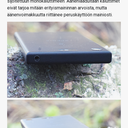
sijoitettuun monokaiuttimeen. Äänenlaadultaan kaiuttimet
eivät tarjoa mitään erityismaininnan arvoista, mutta
äänenvoimakkuutta riittänee peruskäyttöön mainiosti.