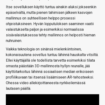
Itse sovelluksen käyttö tuntuu ainakin aluksi jokseenkin
epäselvältä, mutta pienen tahimisen jälkeen kasvojen
mallinnus on suhteellisen helppo prosessi
ohjeistuksineen. Hyvän lopputuloksen saaminen vaatii
valaistukselta paljon ja esimerkiksi normaalissa
sisävalaistuksessa tehty mallinnos on helposti hieman
nuhruinen.
Vaikka teknologia on sinänsä mielenkiintoinen,
kokonaisuutena sovellus tuntuu lähinnä hauskalta vitsiltä.
Ellei käyttäjällä ole todellista tarvetta esimerkiksi tilata
omasta päästään 3D-mallinnosta hyllyn reunalle, jää
käyttötarkoitus lähinnä sosiaalisen median erikoiseen
profiilikuvaan tai itsensä lisäämiseen AR-tehosteeksi.
Ohessa video allekirjoittaneesta nyrkkeilemässä
lautasen päällä.