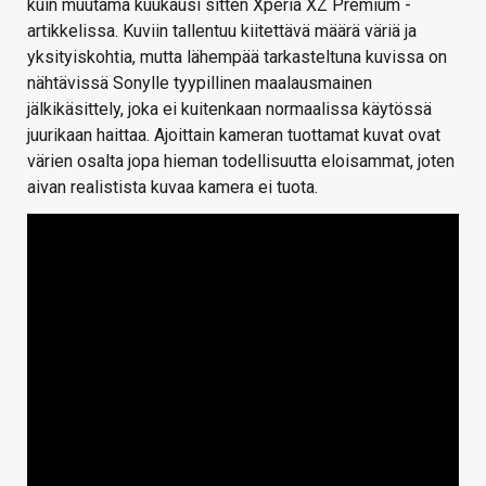
kuin muutama kuukausi sitten Xperia XZ Premium -
artikkelissa. Kuviin tallentuu kiitettävä määrä väriä ja
yksityiskohtia, mutta lähempää tarkasteltuna kuvissa on
nähtävissä Sonylle tyypillinen maalausmainen
jälkikäsittely, joka ei kuitenkaan normaalissa käytössä
juurikaan haittaa. Ajoittain kameran tuottamat kuvat ovat
värien osalta jopa hieman todellisuutta eloisammat, joten
aivan realistista kuvaa kamera ei tuota.