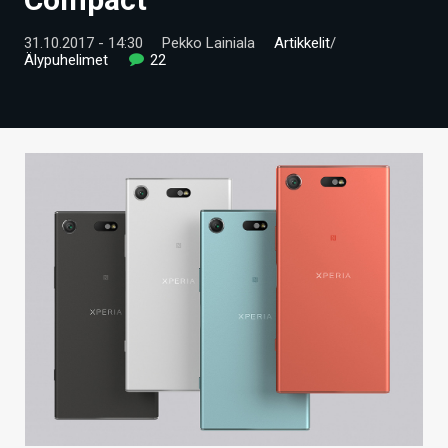
ARTIKKELIT
31.10.2017 - 14:30
Pekko Lainiala
Artikkelit
/
Älypuhelimet
22
VIDEOT
TECHBBS
TIETOA
HINTA.FI
KAUPPA
VAIHDA TEEMA
HAKU