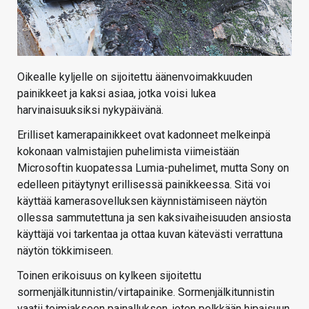
Oikealle kyljelle on sijoitettu äänenvoimakkuuden
painikkeet ja kaksi asiaa, jotka voisi lukea
harvinaisuuksiksi nykypäivänä.
Erilliset kamerapainikkeet ovat kadonneet melkeinpä
kokonaan valmistajien puhelimista viimeistään
Microsoftin kuopatessa Lumia-puhelimet, mutta Sony on
edelleen pitäytynyt erillisessä painikkeessa. Sitä voi
käyttää kamerasovelluksen käynnistämiseen näytön
ollessa sammutettuna ja sen kaksivaiheisuuden ansiosta
käyttäjä voi tarkentaa ja ottaa kuvan kätevästi verrattuna
näytön tökkimiseen.
Toinen erikoisuus on kylkeen sijoitettu
sormenjälkitunnistin/virtapainike. Sormenjälkitunnistin
vaatii toimiakseen painalluksen, joten pelkkään hipaisuun