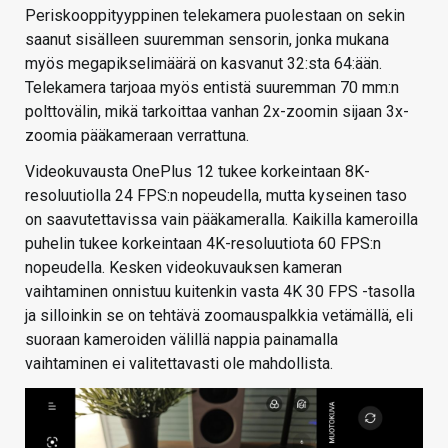
Periskooppityyppinen telekamera puolestaan on sekin
saanut sisälleen suuremman sensorin, jonka mukana
myös megapikselimäärä on kasvanut 32:sta 64:ään.
Telekamera tarjoaa myös entistä suuremman 70 mm:n
polttovälin, mikä tarkoittaa vanhan 2x-zoomin sijaan 3x-
zoomia pääkameraan verrattuna.
Videokuvausta OnePlus 12 tukee korkeintaan 8K-
resoluutiolla 24 FPS:n nopeudella, mutta kyseinen taso
on saavutettavissa vain pääkameralla. Kaikilla kameroilla
puhelin tukee korkeintaan 4K-resoluutiota 60 FPS:n
nopeudella. Kesken videokuvauksen kameran
vaihtaminen onnistuu kuitenkin vasta 4K 30 FPS -tasolla
ja silloinkin se on tehtävä zoomauspalkkia vetämällä, eli
suoraan kameroiden välillä nappia painamalla
vaihtaminen ei valitettavasti ole mahdollista.