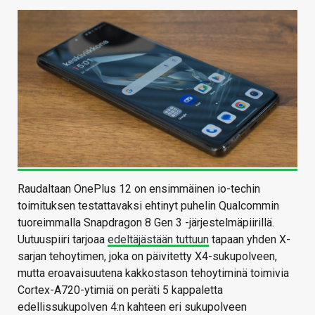
Raudaltaan OnePlus 12 on ensimmäinen io-techin
toimituksen testattavaksi ehtinyt puhelin Qualcommin
tuoreimmalla Snapdragon 8 Gen 3 -järjestelmäpiirillä.
Uutuuspiiri tarjoaa
edeltäjästään tuttuun
tapaan yhden X-
sarjan tehoytimen, joka on päivitetty X4-sukupolveen,
mutta eroavaisuutena kakkostason tehoytiminä toimivia
Cortex-A720-ytimiä on peräti 5 kappaletta
edellissukupolven 4:n kahteen eri sukupolveen