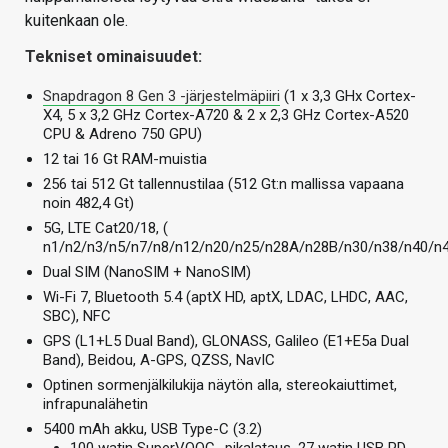
kuitenkaan ole.
Tekniset ominaisuudet:
Snapdragon 8 Gen 3 -järjestelmäpiiri
(1 x 3,3 GHx Cortex-
X4, 5 x 3,2 GHz Cortex-A720 & 2 x 2,3 GHz Cortex-A520
CPU & Adreno 750 GPU)
12 tai 16 Gt RAM-muistia
256 tai 512 Gt tallennustilaa (512 Gt:n mallissa vapaana
noin 482,4 Gt)
5G, LTE Cat20/18, (
n1/n2/n3/n5/n7/n8/n12/n20/n25/n28A/n28B/n30/n38/n40/n4
Dual SIM (NanoSIM + NanoSIM)
Wi-Fi 7, Bluetooth 5.4 (aptX HD, aptX, LDAC, LHDC, AAC,
SBC), NFC
GPS (L1+L5 Dual Band), GLONASS, Galileo (E1+E5a Dual
Band), Beidou, A-GPS, QZSS, NavIC
Optinen sormenjälkilukija näytön alla, stereokaiuttimet,
infrapunalähetin
5400 mAh akku, USB Type-C (3.2)
100 watin SuperVOOC -pikalataus, 27 watin USB PD