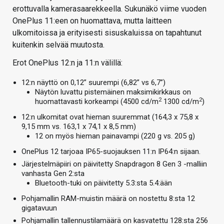
erottuvalla kamerasaarekkeella. Sukunäkö viime vuoden
OnePlus 11:een on huomattava, mutta laitteen
ulkomitoissa ja erityisesti sisuskaluissa on tapahtunut
kuitenkin selvää muutosta.
Erot OnePlus 12:n ja 11:n välillä:
12:n näyttö on 0,12” suurempi (6,82” vs 6,7”)
Näytön luvattu pistemäinen maksimikirkkaus on
2
2
huomattavasti korkeampi (4500 cd/m
1300 cd/m
)
12:n ulkomitat ovat hieman suuremmat (164,3 x 75,8 x
9,15 mm vs. 163,1 x 74,1 x 8,5 mm)
12 on myös hieman painavampi (220 g vs. 205 g)
OnePlus 12 tarjoaa IP65-suojauksen 11:n IP64:n sijaan.
Järjestelmäpiiri on päivitetty Snapdragon 8 Gen 3 -malliin
vanhasta Gen 2:sta
Bluetooth-tuki on päivitetty 5.3:sta 5.4:ään
Pohjamallin RAM-muistin määrä on nostettu 8:sta 12
gigatavuun
Pohjamallin tallennustilamäärä on kasvatettu 128:sta 256