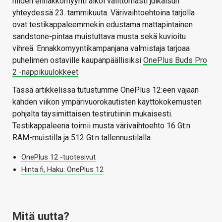
niiden ennakkomyynti alkoi välittömästi julkaisun
yhteydessä 23. tammikuuta. Värivaihtoehtoina tarjolla
ovat testikappaleemmekin edustama mattapintainen
sandstone-pintaa muistuttava musta sekä kuvioitu
vihreä. Ennakkomyyntikampanjana valmistaja tarjoaa
puhelimen ostaville kaupanpäällisiksi
OnePlus Buds Pro
2 -nappikuulokkeet
.
Tässä artikkelissa tutustumme OnePlus 12:een vajaan
kahden viikon ympärivuorokautisten käyttökokemusten
pohjalta täysimittaisen testirutiinin mukaisesti.
Testikappaleena toimii musta värivaihtoehto 16 Gt:n
RAM-muistilla ja 512 Gt:n tallennustilalla.
OnePlus 12 -tuotesivut
Hinta.fi, Haku: OnePlus 12
Mitä uutta?