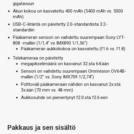
gigatavuun
Akun kokoa on kasvatettu 400 mAh (5400 mAh vs. 5000
mAh)
USB-C-liitäntä on päivitetty 2.0-standardista 3.2-
standardiin
Pääkameran sensori on vaihdettu suurempaan Sony LYT-
808 -malliin (1/1,4” vs IMX890 1/1,56”)
Pääkameran aukkokokoa on kasvatettu (f1.6 vs. f1.8)
Telekameraa on päivitetty
megapikselimäärä on kasvanut 32:sta 64:ään
Sensori on vaihdettu suurempaan Omnivision OV64B-
malliin (1/2” vs. Sony IMX709 1/2,74”)
Polttoväli pääkameraan nähden on kasvanut 2x:stä
3x:ään (70 mm vs. 48 mm)
Aukkosuhde on pienentynyt f2.0:sta f2.6:een
Pakkaus ja sen sisältö