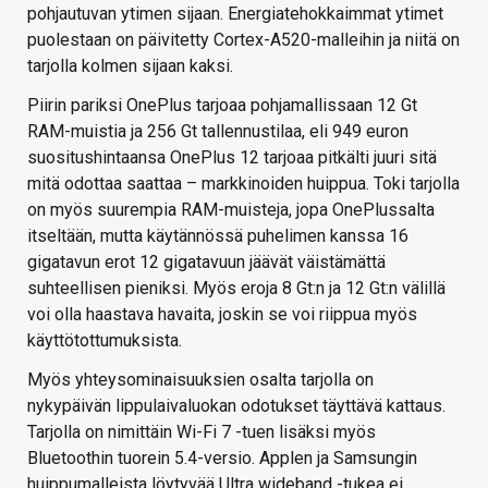
pohjautuvan ytimen sijaan. Energiatehokkaimmat ytimet
puolestaan on päivitetty Cortex-A520-malleihin ja niitä on
tarjolla kolmen sijaan kaksi.
Piirin pariksi OnePlus tarjoaa pohjamallissaan 12 Gt
RAM-muistia ja 256 Gt tallennustilaa, eli 949 euron
suositushintaansa OnePlus 12 tarjoaa pitkälti juuri sitä
mitä odottaa saattaa – markkinoiden huippua. Toki tarjolla
on myös suurempia RAM-muisteja, jopa OnePlussalta
itseltään, mutta käytännössä puhelimen kanssa 16
gigatavun erot 12 gigatavuun jäävät väistämättä
suhteellisen pieniksi. Myös eroja 8 Gt:n ja 12 Gt:n välillä
voi olla haastava havaita, joskin se voi riippua myös
käyttötottumuksista.
Myös yhteysominaisuuksien osalta tarjolla on
nykypäivän lippulaivaluokan odotukset täyttävä kattaus.
Tarjolla on nimittäin Wi-Fi 7 -tuen lisäksi myös
Bluetoothin tuorein 5.4-versio. Applen ja Samsungin
huippumalleista löytyvää Ultra wideband -tukea ei