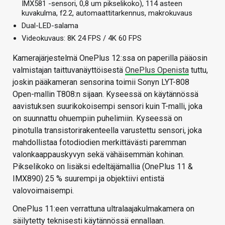
IMX581 -sensori, 0,8 um pikselikoko), 114 asteen
kuvakulma, f2.2, automaattitarkennus, makrokuvaus
Dual-LED-salama
Videokuvaus: 8K 24 FPS / 4K 60 FPS
Kamerajärjestelmä OnePlus 12:ssa on paperilla pääosin
valmistajan taittuvanäyttöisestä
OnePlus Openista
tuttu,
joskin pääkameran sensorina toimii Sonyn LYT-808
Open-mallin T808:n sijaan. Kyseessä on käytännössä
aavistuksen suurikokoisempi sensori kuin T-malli, joka
on suunnattu ohuempiin puhelimiin. Kyseessä on
pinotulla transistorirakenteella varustettu sensori, joka
mahdollistaa fotodiodien merkittävästi paremman
valonkaappauskyvyn sekä vähäisemmän kohinan.
Pikselikoko on lisäksi edeltäjämallia (OnePlus 11 &
IMX890) 25 % suurempi ja objektiivi entistä
valovoimaisempi.
OnePlus 11:een verrattuna ultralaajakulmakamera on
säilytetty teknisesti käytännössä ennallaan.