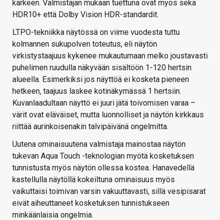
kärkeen. Valmistajan mukaan tuettuna ovat myös sekä
HDR10+ että Dolby Vision HDR-standardit.
LTPO-tekniikka näytössä on viime vuodesta tuttu
kolmannen sukupolven toteutus, eli näytön
virkistystaajuus kykenee mukautumaan melko joustavasti
puhelimen ruudulla näkyvään sisältöön 1-120 hertsin
alueella. Esimerkiksi jos näyttöä ei kosketa pieneen
hetkeen, taajuus laskee kotinäkymässä 1 hertsiin.
Kuvanlaadultaan näyttö ei juuri jätä toivomisen varaa –
värit ovat eläväiset, mutta luonnolliset ja näytön kirkkaus
riittää aurinkoisenakin talvipäivänä ongelmitta.
Uutena ominaisuutena valmistaja mainostaa näytön
tukevan Aqua Touch -teknologian myötä kosketuksen
tunnistusta myös näytön ollessa kostea. Hanavedellä
kastellulla näytöllä kokeiltuna ominaisuus myös
vaikuttaisi toimivan varsin vakuuttavasti, sillä vesipisarat
eivät aiheuttaneet kosketuksen tunnistukseen
minkäänlaisia ongelmia.