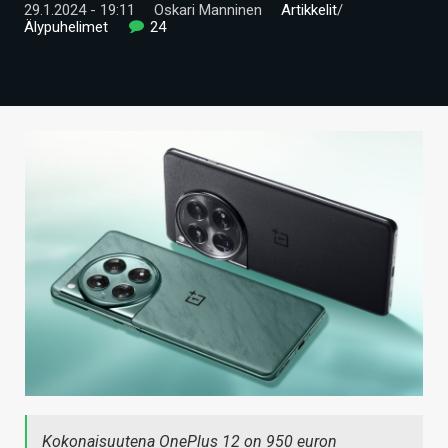
29.1.2024 - 19:11
Oskari Manninen
Artikkelit
/
ARTIKKELIT
Älypuhelimet
24
VIDEOT
TECHBBS
TIETOA
HINTA.FI
KAUPPA
VAIHDA TEEMA
HAKU
Kokonaisuutena OnePlus 12 on 950 euron