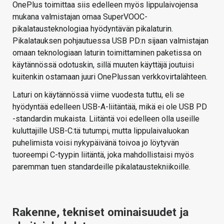
OnePlus toimittaa siis edelleen myös lippulaivojensa
mukana valmistajan omaa SuperVOOC-
pikalatausteknologiaa hyödyntävän pikalaturin.
Pikalatauksen pohjautuessa USB PD:n sijaan valmistajan
omaan teknologiaan laturin toimittaminen paketissa on
käytännössä odotuskin, sillä muuten käyttäjä joutuisi
kuitenkin ostamaan juuri OnePlussan verkkovirtalähteen.
Laturi on käytännössä viime vuodesta tuttu, eli se
hyödyntää edelleen USB-A-liitäntää, mikä ei ole USB PD
-standardin mukaista. Liitäntä voi edelleen olla useille
kuluttajille USB-C:tä tutumpi, mutta lippulaivaluokan
puhelimista voisi nykypäivänä toivoa jo löytyvän
tuoreempi C-tyypin liitäntä, joka mahdollistaisi myös
paremman tuen standardeille pikalataustekniikoille.
Rakenne, tekniset ominaisuudet ja