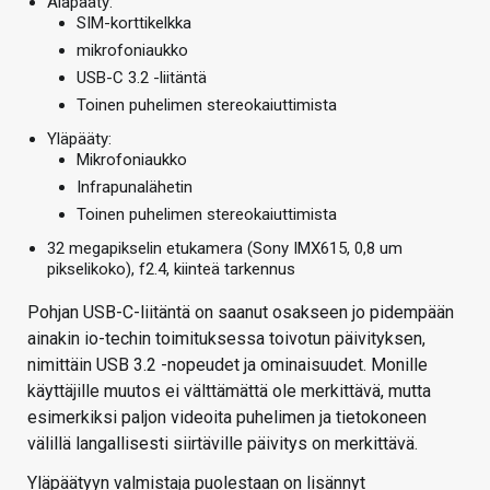
Alapääty:
SIM-korttikelkka
mikrofoniaukko
USB-C 3.2 -liitäntä
Toinen puhelimen stereokaiuttimista
Yläpääty:
Mikrofoniaukko
Infrapunalähetin
Toinen puhelimen stereokaiuttimista
32 megapikselin etukamera (Sony IMX615, 0,8 um
pikselikoko), f2.4, kiinteä tarkennus
Pohjan USB-C-liitäntä on saanut osakseen jo pidempään
ainakin io-techin toimituksessa toivotun päivityksen,
nimittäin USB 3.2 -nopeudet ja ominaisuudet. Monille
käyttäjille muutos ei välttämättä ole merkittävä, mutta
esimerkiksi paljon videoita puhelimen ja tietokoneen
välillä langallisesti siirtäville päivitys on merkittävä.
Yläpäätyyn valmistaja puolestaan on lisännyt