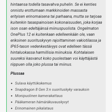
hintaansa todella tasavahva puhelin. Se ei kenties
onnistu erottumaan markkinoiden massasta
erityisen erinomaisena tai parhaana, mutta se tarjoaa
kuitenkin tasaspainoisen kokonaisuuden, joka korjaa
ison osan edeltäjänsä miinuspuolista. Ongelmaton
OnePlus 12 ei kuitenkaan edelleenkään ole, vaan
erikoinen suorituskyvyn rajoittaminen vakiotilassa ja
IP65-tason vedenkestävyys ovat edelleen tässä
hintaluokassa harmillisia miinuksia. Kohtalaisen
suureksi kasvanut koko puolestaan voi käyttäjästä
riippuen olla joko plussa tai miinus.
Plussaa
Sulava käyttökokemus
Snapdragon 8 Gen 3:n suorituskyky varauksin
Monipuolinen kamerakattaus
Pääkameran hämäräkuvauskyvyt
Erinomainen pikalataus