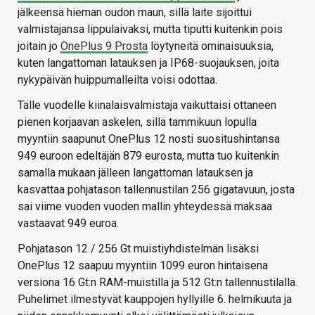
jälkeensä hieman oudon maun, sillä laite sijoittui
valmistajansa lippulaivaksi, mutta tiputti kuitenkin pois
joitain jo
OnePlus 9 Prosta
löytyneitä ominaisuuksia,
kuten langattoman latauksen ja IP68-suojauksen, joita
nykypäivän huippumalleilta voisi odottaa.
Tälle vuodelle kiinalaisvalmistaja vaikuttaisi ottaneen
pienen korjaavan askelen, sillä tammikuun lopulla
myyntiin saapunut OnePlus 12 nosti suositushintansa
949 euroon edeltäjän 879 eurosta, mutta tuo kuitenkin
samalla mukaan jälleen langattoman latauksen ja
kasvattaa pohjatason tallennustilan 256 gigatavuun, josta
sai viime vuoden vuoden mallin yhteydessä maksaa
vastaavat 949 euroa.
Pohjatason 12 / 256 Gt muistiyhdistelmän lisäksi
OnePlus 12 saapuu myyntiin 1099 euron hintaisena
versiona 16 Gt:n RAM-muistilla ja 512 Gt:n tallennustilalla.
Puhelimet ilmestyvät kauppojen hyllyille 6. helmikuuta ja