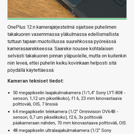
OnePlus 12:n kamerajärjestelmä sijaitsee puhelimen
takakuoren vasemmassa yläkulmassa edellismallista
tuttuun tapaan muotoillussa suurehkossa pyöreässä
kamerasaarekkeessa. Saareke nousee kohtalaisen
selvästi takakuoren pinnan yläpuolelle, mutta on kuitenkin
niin leveä, ettei puhelin keiku kovinkaan helposti sitä
pöydällä käytettäessä.
Kameran tekniset tiedot:
50 megapikselin laajakulmakamera (1/1,4″ Sony LYT-808 -
sensori, 1,12 um pikselikoko), f1.6, 23 mm kinovastaava
polttoväli, OIS, 7 linssiä
64 megapikselin telekamera (1/2” Omnivision OV64B -
sensori, 0,7 um pikselikoko), f2.6, 3x polttoväli
pääkameraan nähden, 70 mm kinovastaava polttoväli, OIS
48 megapikselin ultralaajakulmakamera (1/2” Sony