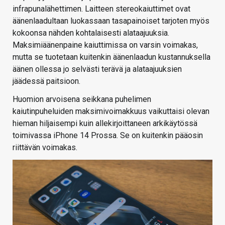
infrapunalähettimen. Laitteen stereokaiuttimet ovat
äänenlaadultaan luokassaan tasapainoiset tarjoten myös
kokoonsa nähden kohtalaisesti alataajuuksia.
Maksimiäänenpaine kaiuttimissa on varsin voimakas,
mutta se tuotetaan kuitenkin äänenlaadun kustannuksella
äänen ollessa jo selvästi terävä ja alataajuuksien
jäädessä paitsioon.
Huomion arvoisena seikkana puhelimen
kaiutinpuheluiden maksimivoimakkuus vaikuttaisi olevan
hieman hiljaisempi kuin allekirjoittaneen arkikäytössä
toimivassa iPhone 14 Prossa. Se on kuitenkin pääosin
riittävän voimakas.