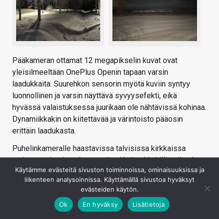
Pääkameran ottamat 12 megapikselin kuvat ovat
yleisilmeeltään OnePlus Openin tapaan varsin
laadukkaita. Suurehkon sensorin myötä kuviin syntyy
luonnollinen ja varsin näyttävä syvyysefekti, eikä
hyvässä valaistuksessa juurikaan ole nähtävissä kohinaa.
Dynamiikkakin on kiitettävää ja värintoisto pääosin
erittäin laadukasta.
Puhelinkameralle haastavissa talvisissa kirkkaissa
auringonpaisteissa kontrasti voi kuitenkin kääntyä turhan
Käytämme evästeitä sivuston toiminnoissa, ominaisuuksissa ja
voimakkaaksi tuottaen korostetun näköisiä lopputuloksia.
liikenteen analysoinnissa. Käyttämällä sivustoa hyväksyt
Myös valkotasapaino voi samoissa tilanteissa taittaa
evästeiden käytön.
hieman liian sinertäväksi. Pikselitasolla jälki on hyvää
Ok
En hyväksy
Lisätietoja
perustasoa, eli terävöitystä on havaittavissa kohtalaisen
selvästi, mutta se ei kuitenkaan ole ylilyötyä.