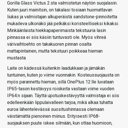
Gorilla Glass Victus 2:sta valmistetun näytön suojalasin.
Kuten juuri mainitsin, on takalasi tosiaan huomattavan
liukas ja valmistajan alkuperäistä sandstone-pinnoitetta
mukaileva ulkonäkö jää pelkäksi koristeelliseksi kikaksi.
Minkäänlaista hiekkapaperimaista tekstuuria lasin
pinnassa ei siis käsiin tuntuvasti ole. Myös vihreä
värivaihtoehto on takakuoren pinnan osalta
mattapintainen, mutta tekstuuri poikkeaa hieman
mustasta.
Laite on kädessä kuitenkin laadukkaan ja jämäkän
tuntuinen, kuten jo viime vuonnakin. Kosteussuojausta on
myös parannettu hieman, sillä OnePlus 12:lle luvataan
IP65-tason kestävyys roiskeita vastaan viime vuoden
IP64:n sijaan. Täyttä upotuskestävyyttä valmistaja ei siis
edelleenkään lippulaivalleen tarjoa, mikä alkaa tuhatta
euroa lähentelevässä suositushinnassa olemaan
väistämättä pienoinen miinus. Erityisesti IP68-
suojauksen puute iskee silmään, kun ottaa huomioon,