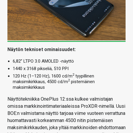
Näytön tekniset ominaisuudet:
6,82” LTPO 3.0 AMOLED -näyttö
1440 x 3168 pikseliä, 510 PPI
2
120 Hz (1–120 Hz), 1600 cd/m
tyypillinen
2
maksimikirkkaus, 4500 cd/m
pistemäinen
maksimikirkkaus
Näyttötekniikka OnePlus 12:ssa kulkee valmistajan
omissa markkinointimateriaaleissa ProXDR-nimellä. Uusi
BOE:n valmistama näyttö tarjoaa viime vuoteen verrattuna
huomattavasti korkeamman 4500 nitin pistemäisen
maksimikirkkauden, joka yltää markkinoiden ehdottomaan