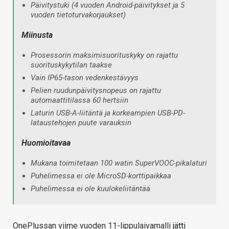
Päivitystuki (4 vuoden Android-päivitykset ja 5
vuoden tietoturvakorjaukset)
Miinusta
Prosessorin maksimisuorituskyky on rajattu
suorituskykytilan taakse
Vain IP65-tason vedenkestävyys
Pelien ruudunpäivitysnopeus on rajattu
automaattitilassa 60 hertsiin
Laturin USB-A-liitäntä ja korkeampien USB-PD-
lataustehojen puute varauksin
Huomioitavaa
Mukana toimitetaan 100 watin SuperVOOC-pikalaturi
Puhelimessa ei ole MicroSD-korttipaikkaa
Puhelimessa ei ole kuulokeliitäntää
OnePlussan viime vuoden 11-lippulaivamalli
jätti