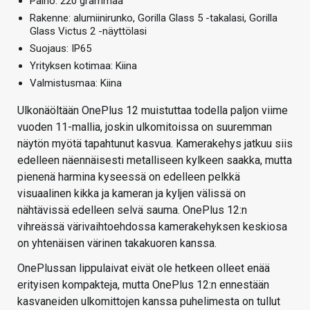
Paino: 220 grammaa
Rakenne: alumiinirunko, Gorilla Glass 5 -takalasi, Gorilla
Glass Victus 2 -näyttölasi
Suojaus: IP65
Yrityksen kotimaa: Kiina
Valmistusmaa: Kiina
Ulkonäöltään OnePlus 12 muistuttaa todella paljon viime
vuoden 11-mallia, joskin ulkomitoissa on suuremman
näytön myötä tapahtunut kasvua. Kamerakehys jatkuu siis
edelleen näennäisesti metalliseen kylkeen saakka, mutta
pienenä harmina kyseessä on edelleen pelkkä
visuaalinen kikka ja kameran ja kyljen välissä on
nähtävissä edelleen selvä sauma. OnePlus 12:n
vihreässä värivaihtoehdossa kamerakehyksen keskiosa
on yhtenäisen värinen takakuoren kanssa.
OnePlussan lippulaivat eivät ole hetkeen olleet enää
erityisen kompakteja, mutta OnePlus 12:n ennestään
kasvaneiden ulkomittojen kanssa puhelimesta on tullut