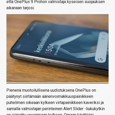
että OnePlus 9 Prohon valmistaja kyseisen suojauksen
aikanaan tarjosi.
Pienenä muotoilullisena uudistuksena OnePlus on
päätynyt siirtämään äänenvoimakkuuspainikkeen
puhelimen oikeaan kylkeen virtapainikkeen kaveriksi ja
samalla valmistajan perinteinen Alert Slider -liukukytkin
on siirretty vasempaan kylkeen. Omaan käyttööni