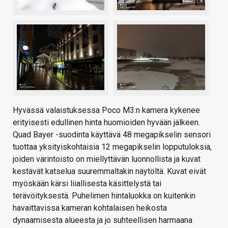
Hyvässä valaistuksessa Poco M3:n kamera kykenee
erityisesti edullinen hinta huomioiden hyvään jälkeen.
Quad Bayer -suodinta käyttävä 48 megapikselin sensori
tuottaa yksityiskohtaisia 12 megapikselin lopputuloksia,
joiden värintoisto on miellyttävän luonnollista ja kuvat
kestävät katselua suuremmaltakin näytöltä. Kuvat eivät
myöskään kärsi liiallisesta käsittelystä tai
terävöityksestä. Puhelimen hintaluokka on kuitenkin
havaittavissa kameran kohtalaisen heikosta
dynaamisesta alueesta ja jo suhteellisen harmaana