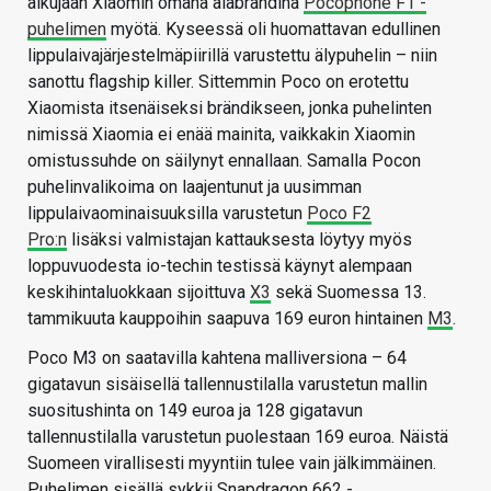
alkujaan Xiaomin omana alabrändinä
Pocophone F1 -
puhelimen
myötä. Kyseessä oli huomattavan edullinen
lippulaivajärjestelmäpiirillä varustettu älypuhelin – niin
sanottu flagship killer. Sittemmin Poco on erotettu
Xiaomista itsenäiseksi brändikseen, jonka puhelinten
nimissä Xiaomia ei enää mainita, vaikkakin Xiaomin
omistussuhde on säilynyt ennallaan. Samalla Pocon
puhelinvalikoima on laajentunut ja uusimman
lippulaivaominaisuuksilla varustetun
Poco F2
Pro:n
lisäksi valmistajan kattauksesta löytyy myös
loppuvuodesta io-techin testissä käynyt alempaan
keskihintaluokkaan sijoittuva
X3
sekä Suomessa 13.
tammikuuta kauppoihin saapuva 169 euron hintainen
M3
.
Poco M3 on saatavilla kahtena malliversiona – 64
gigatavun sisäisellä tallennustilalla varustetun mallin
suositushinta on 149 euroa ja 128 gigatavun
tallennustilalla varustetun puolestaan 169 euroa. Näistä
Suomeen virallisesti myyntiin tulee vain jälkimmäinen.
Puhelimen sisällä sykkii Snapdragon 662 -