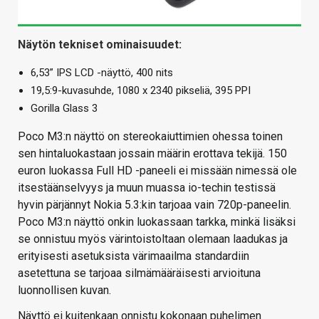
Näytön tekniset ominaisuudet:
6,53” IPS LCD -näyttö, 400 nits
19,5:9-kuvasuhde, 1080 x 2340 pikseliä, 395 PPI
Gorilla Glass 3
Poco M3:n näyttö on stereokaiuttimien ohessa toinen
sen hintaluokastaan jossain määrin erottava tekijä. 150
euron luokassa Full HD -paneeli ei missään nimessä ole
itsestäänselvyys ja muun muassa io-techin testissä
hyvin pärjännyt Nokia 5.3:kin tarjoaa vain 720p-paneelin.
Poco M3:n näyttö onkin luokassaan tarkka, minkä lisäksi
se onnistuu myös värintoistoltaan olemaan laadukas ja
erityisesti asetuksista värimaailma standardiin
asetettuna se tarjoaa silmämääräisesti arvioituna
luonnollisen kuvan.
Näyttö ei kuitenkaan onnistu kokonaan puhelimen