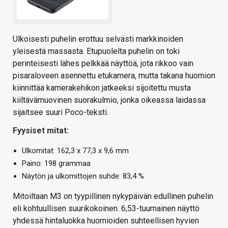
Ulkoisesti puhelin erottuu selvästi markkinoiden
yleisestä massasta. Etupuolelta puhelin on toki
perinteisesti lähes pelkkää näyttöä, jota rikkoo vain
pisaraloveen asennettu etukamera, mutta takana huomion
kiinnittää kamerakehikon jatkeeksi sijoitettu musta
kiiltävämuovinen suorakulmio, jonka oikeassa laidassa
sijaitsee suuri Poco-teksti.
Fyysiset mitat:
Ulkomitat: 162,3 x 77,3 x 9,6 mm
Paino: 198 grammaa
Näytön ja ulkomittojen suhde: 83,4 %
Mitoiltaan M3 on tyypillinen nykypäivän edullinen puhelin
eli kohtuullisen suurikokoinen. 6,53-tuumainen näyttö
yhdessä hintaluokka huomioiden suhteellisen hyvien