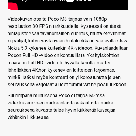
Videokuvan osalta Poco M3 tarjoaa vain 1080p-
resoluution 30 FPS:n tarkkuudella. Kyseessä on tässä
hintapisteessä tavanomainen suoritus, mutta etevimmät
kilpailijat, kuten vastaavaan hintaluokkaan saatavilla oleva
Nokia 5.3 kykenee kuitenkin 4K-videoon. Kuvanlaadultaan
Pocon Full HD -video on kohtuullista. Yksityiskohtien
määrä on Full HD -videolle hyvällä tasolla, muttei
lähelläkään 4K:hon kykenevien laitteiden tarjoamaa,
minkä lisäksi myös kontrasti on ylikorostunutta ja sen
seurauksena varjoisat alueet tummuvat helposti tukkoon.
Suurimpana miinuksena Poco ei tarjoa M3:ssa
videokuvaukseen minkäänlaista vakautusta, minkä
seurauksena kuvasta tulee hyvin kiikkerää kuvaajan
vähänkin liikkuessa.