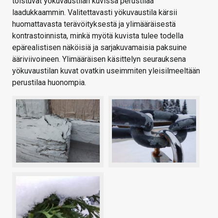
toistuvat yökuvaustilan kuvissa perustilaa
laadukkaammin. Valitettavasti yökuvaustila kärsii
huomattavasta terävöityksestä ja ylimääräisestä
kontrastoinnista, minkä myötä kuvista tulee todella
epärealistisen näköisiä ja sarjakuvamaisia paksuine
ääriviivoineen. Ylimääräisen käsittelyn seurauksena
yökuvaustilan kuvat ovatkin useimmiten yleisilmeeltään
perustilaa huonompia.