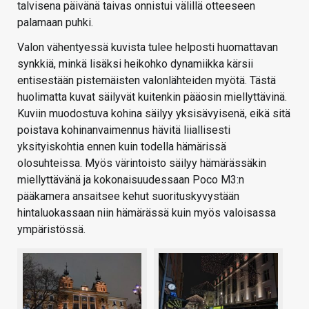
talvisena päivänä taivas onnistui välillä otteeseen
palamaan puhki.
Valon vähentyessä kuvista tulee helposti huomattavan
synkkiä, minkä lisäksi heikohko dynamiikka kärsii
entisestään pistemäisten valonlähteiden myötä. Tästä
huolimatta kuvat säilyvät kuitenkin pääosin miellyttävinä.
Kuviin muodostuva kohina säilyy yksisävyisenä, eikä sitä
poistava kohinanvaimennus hävitä liiallisesti
yksityiskohtia ennen kuin todella hämärissä
olosuhteissa. Myös värintoisto säilyy hämärässäkin
miellyttävänä ja kokonaisuudessaan Poco M3:n
pääkamera ansaitsee kehut suorituskyvystään
hintaluokassaan niin hämärässä kuin myös valoisassa
ympäristössä.