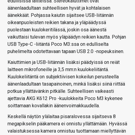
edullisissa laitteissa. Stereokaiuttimet ovat
äänenlaadultaan suhteellisen hyvät ja kohtalaisen
äänekkäät. Pohjassa kaiutin sijaitsee USB-liitännän
oikeanpuoleisten reikien takana ja yläpäädyssä
puolestaan kuulokeritilässä, joskin osa äänestä
vaikuttaisi tulevan myös yläpäädyn reikien kautta. Pohjan
USB Type-C -liitäntä Poco M3:ssa on edulliselta
puhelimelta odotettavaan tapaan USB 2.0 -nopeuksinen.
Kaiuttimien ja USB-liitännän lisäksi päädyissä on reiät
laitteen mikrofoneille ja 3,5 mm:n kuulokeliitäntä.
Kuulokeliitäntä on subjektiivisen kokeilun perusteella
äänenlaadultaan tasapainoinen, minkä lisäksi siinä riittää
potkua yllättävänkin pitkälle. Suhteellisen vaikeasti
ajettavia AKG K612 Pro -kuulokkeita Poco M3 kykenee
soittamaan kovallakin äänenvoimakkuudella.
Keskellä näytön ylälaitaa pisaralovessa sijaitseva 8
megapikselin pääkamera ei onnistu yllättämään. Hyvässä
valaistuksessa kamera onnistuu tuottamaan miellyttävän