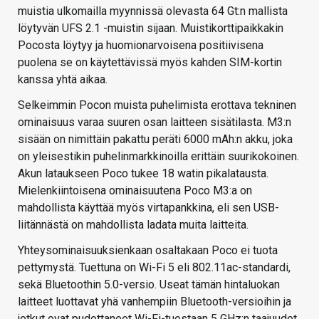
muistia ulkomailla myynnissä olevasta 64 Gt:n mallista
löytyvän UFS 2.1 -muistin sijaan. Muistikorttipaikkakin
Pocosta löytyy ja huomionarvoisena positiivisena
puolena se on käytettävissä myös kahden SIM-kortin
kanssa yhtä aikaa.
Selkeimmin Pocon muista puhelimista erottava tekninen
ominaisuus varaa suuren osan laitteen sisätilasta. M3:n
sisään on nimittäin pakattu peräti 6000 mAh:n akku, joka
on yleisestikin puhelinmarkkinoilla erittäin suurikokoinen.
Akun lataukseen Poco tukee 18 watin pikalatausta.
Mielenkiintoisena ominaisuutena Poco M3:a on
mahdollista käyttää myös virtapankkina, eli sen USB-
liitännästä on mahdollista ladata muita laitteita.
Yhteysominaisuuksienkaan osaltakaan Poco ei tuota
pettymystä. Tuettuna on Wi-Fi 5 eli 802.11ac-standardi,
sekä Bluetoothin 5.0-versio. Useat tämän hintaluokan
laitteet luottavat yhä vanhempiin Bluetooth-versioihin ja
jotkut ovat pudottaneet Wi-Fi-tuestaan 5 GHz:n taajuudet