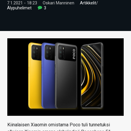
7.1.2021 - 18:23
Oskari Manninen
Artikkelit
/
ARTIKKELIT
Älypuhelimet
3
VIDEOT
TECHBBS
TIETOA
HINTA.FI
KAUPPA
VAIHDA TEEMA
HAKU
Kiinalaisen Xiaomin omistama Poco tuli tunnetuksi