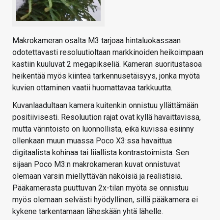
Makrokameran osalta M3 tarjoaa hintaluokassaan
odotettavasti resoluutioltaan markkinoiden heikoimpaan
kastiin kuuluvat 2 megapikseliä. Kameran suoritustasoa
heikentää myös kiinteä tarkennusetäisyys, jonka myötä
kuvien ottaminen vaatii huomattavaa tarkkuutta.
Kuvanlaadultaan kamera kuitenkin onnistuu yllättämään
positiivisesti. Resoluution rajat ovat kyllä havaittavissa,
mutta värintoisto on luonnollista, eikä kuvissa esiinny
ollenkaan muun muassa Poco X3:ssa havaittua
digitaalista kohinaa tai liiallista kontrastoimista. Sen
sijaan Poco M3:n makrokameran kuvat onnistuvat
olemaan varsin miellyttävän näköisiä ja realistisia.
Pääkamerasta puuttuvan 2x-tilan myötä se onnistuu
myös olemaan selvästi hyödyllinen, sillä pääkamera ei
kykene tarkentamaan läheskään yhtä lähelle.