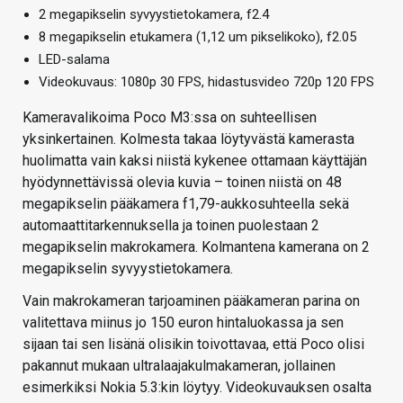
2 megapikselin syvyystietokamera, f2.4
8 megapikselin etukamera (1,12 um pikselikoko), f2.05
LED-salama
Videokuvaus: 1080p 30 FPS, hidastusvideo 720p 120 FPS
Kameravalikoima Poco M3:ssa on suhteellisen
yksinkertainen. Kolmesta takaa löytyvästä kamerasta
huolimatta vain kaksi niistä kykenee ottamaan käyttäjän
hyödynnettävissä olevia kuvia – toinen niistä on 48
megapikselin pääkamera f1,79-aukkosuhteella sekä
automaattitarkennuksella ja toinen puolestaan 2
megapikselin makrokamera. Kolmantena kamerana on 2
megapikselin syvyystietokamera.
Vain makrokameran tarjoaminen pääkameran parina on
valitettava miinus jo 150 euron hintaluokassa ja sen
sijaan tai sen lisänä olisikin toivottavaa, että Poco olisi
pakannut mukaan ultralaajakulmakameran, jollainen
esimerkiksi Nokia 5.3:kin löytyy. Videokuvauksen osalta