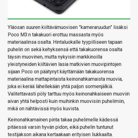
Yläosan suuren kiiltävämuovisen ”kameraruudun” lisäksi
Poco M3:n takakuori erottuu massasta myös
materiaalinsa osalta. Hintaluokalle tyypilliseen tapaan
puhelin on sekä kehyksensä että takakuorensa osalta
täysin muovinen, mutta nykyisin markkinoilla
yleistyneiden kiiltävien lasia matkivien muovipintojen
sijaan Poco on päätynyt käyttämään takakuorensa
materiaalina mattapintaista keinonahkamaista muovia,
joka ei kerää lähellekään yhtä paljon sormenjälkiä.
Valitettavasti pöly tarttuu myös keinonahkaiseen muoviin
aivan yhtä helposti kuin muihinkin muovisiin puhelimiin,
mikä on nähtävissä myös kuvista.
Keinonahkamainen pinta takaa puhelimelle kädessä
pitäessä varsin hyvän pidon, eikä puhelin tuntunut
testijakson aikana kertaakaan erityisen liukkaalta.