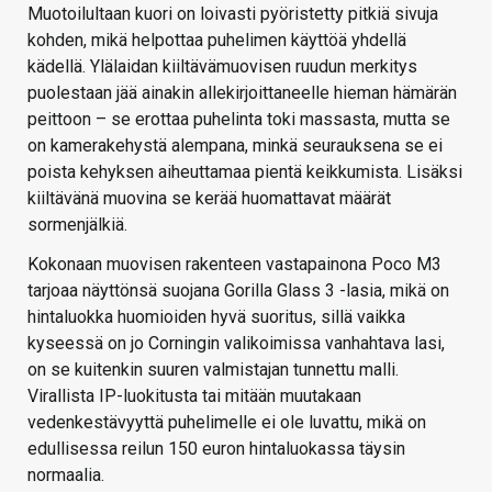
Muotoilultaan kuori on loivasti pyöristetty pitkiä sivuja
kohden, mikä helpottaa puhelimen käyttöä yhdellä
kädellä. Ylälaidan kiiltävämuovisen ruudun merkitys
puolestaan jää ainakin allekirjoittaneelle hieman hämärän
peittoon – se erottaa puhelinta toki massasta, mutta se
on kamerakehystä alempana, minkä seurauksena se ei
poista kehyksen aiheuttamaa pientä keikkumista. Lisäksi
kiiltävänä muovina se kerää huomattavat määrät
sormenjälkiä.
Kokonaan muovisen rakenteen vastapainona Poco M3
tarjoaa näyttönsä suojana Gorilla Glass 3 -lasia, mikä on
hintaluokka huomioiden hyvä suoritus, sillä vaikka
kyseessä on jo Corningin valikoimissa vanhahtava lasi,
on se kuitenkin suuren valmistajan tunnettu malli.
Virallista IP-luokitusta tai mitään muutakaan
vedenkestävyyttä puhelimelle ei ole luvattu, mikä on
edullisessa reilun 150 euron hintaluokassa täysin
normaalia.