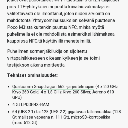
pois. LTE-yhteyksien nopeutta kiinalaisvalmistaja ei
valitettavasti ole ilmoittanut, joten niiden arviointi on
mahdotonta. Yhteysominaisuuksien selvänä puutteena
Poco M3:sta kuitenkin puuttuu NFC, minkä myötä
puhelimella ei ole mahdollista esimerkiksi lähimaksaa
kaupoissa NFC:tä käyttävillä menetelmillä.
Puhelimen sormenjälkilukija on sijoitettu
virtapainikkeeseen oikeaan kylkeen ja se toimi
testijakson aikana moitteetta.
Tekniset ominaisuudet:
Qualcomm Snapdragon 662 -järjestelmäpiiri
(4 x 2,0 GHz
Kryo 260 Gold, 4 x 1,8 GHz Kryo 260 Silver, Adreno 610
GPU)
4 Gt LPDDR4X-RAM
64 (UFS 2.1) tai 128 (UFS 2.2) gigatavua tallennustilaa (128
Gt mallissa vapaana n. 111 Gt), microSD-korttipaikka
(max. 512 Gt)