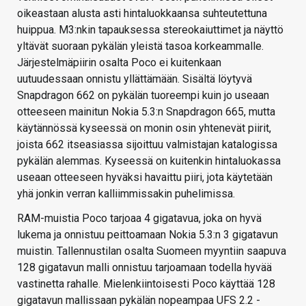
oikeastaan alusta asti hintaluokkaansa suhteutettuna
huippua. M3:nkin tapauksessa stereokaiuttimet ja näyttö
yltävät suoraan pykälän yleistä tasoa korkeammalle.
Järjestelmäpiirin osalta Poco ei kuitenkaan
uutuudessaan onnistu yllättämään. Sisältä löytyvä
Snapdragon 662 on pykälän tuoreempi kuin jo useaan
otteeseen mainitun Nokia 5.3:n Snapdragon 665, mutta
käytännössä kyseessä on monin osin yhtenevät piirit,
joista 662 itseasiassa sijoittuu valmistajan katalogissa
pykälän alemmas. Kyseessä on kuitenkin hintaluokassa
useaan otteeseen hyväksi havaittu piiri, jota käytetään
yhä jonkin verran kalliimmissakin puhelimissa.
RAM-muistia Poco tarjoaa 4 gigatavua, joka on hyvä
lukema ja onnistuu peittoamaan Nokia 5.3:n 3 gigatavun
muistin. Tallennustilan osalta Suomeen myyntiin saapuva
128 gigatavun malli onnistuu tarjoamaan todella hyvää
vastinetta rahalle. Mielenkiintoisesti Poco käyttää 128
gigatavun mallissaan pykälän nopeampaa UFS 2.2 -