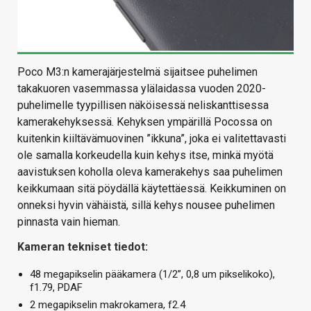
Poco M3:n kamerajärjestelmä sijaitsee puhelimen
takakuoren vasemmassa ylälaidassa vuoden 2020-
puhelimelle tyypillisen näköisessä neliskanttisessa
kamerakehyksessä. Kehyksen ympärillä Pocossa on
kuitenkin kiiltävämuovinen ”ikkuna”, joka ei valitettavasti
ole samalla korkeudella kuin kehys itse, minkä myötä
aavistuksen koholla oleva kamerakehys saa puhelimen
keikkumaan sitä pöydällä käytettäessä. Keikkuminen on
onneksi hyvin vähäistä, sillä kehys nousee puhelimen
pinnasta vain hieman.
Kameran tekniset tiedot:
48 megapikselin pääkamera (1/2”, 0,8 um pikselikoko),
f1.79, PDAF
2 megapikselin makrokamera, f2.4