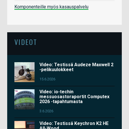
Komponenteille myös kasauspalvelu
VIDEOT
Video: Testissä Audeze Maxwell 2
-pelikuulokkeet
15.6.2026
Video: io-techin
messuosastoraportit Computex
2026 -tapahtumasta
3.6.2026
Video: Testissä Keychron K2 HE
All-Wood