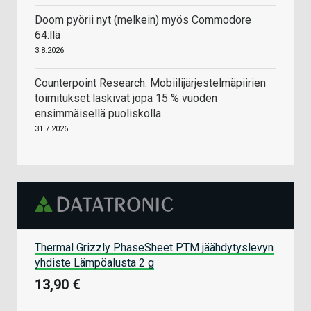
Doom pyörii nyt (melkein) myös Commodore
64:llä
3.8.2026
Counterpoint Research: Mobiilijärjestelmäpiirien
toimitukset laskivat jopa 15 % vuoden
ensimmäisellä puoliskolla
31.7.2026
Thermal Grizzly PhaseSheet PTM jäähdytyslevyn
yhdiste Lämpöalusta 2 g
13,90 €