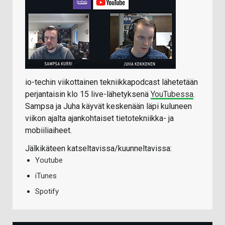
io-techin viikottainen tekniikkapodcast lähetetään
perjantaisin klo 15 live-lähetyksenä
YouTubessa
.
Sampsa ja Juha käyvät keskenään läpi kuluneen
viikon ajalta ajankohtaiset tietotekniikka- ja
mobiiliaiheet.
Jälkikäteen katseltavissa/kuunneltavissa:
Youtube
iTunes
Spotify