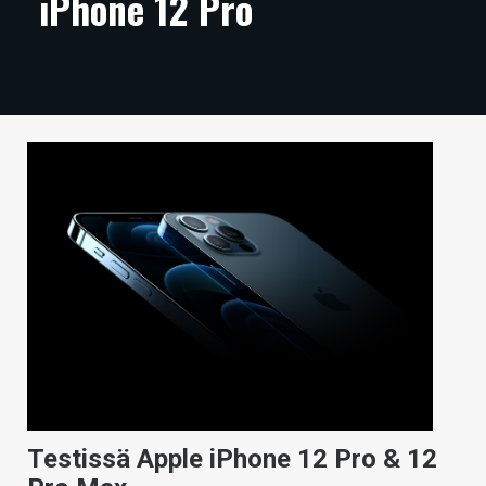
iPhone 12 Pro
ARTIKKELIT
VIDEOT
TECHBBS
TIETOA
HINTA.FI
KAUPPA
VAIHDA TEEMA
HAKU
Testissä Apple iPhone 12 Pro & 12