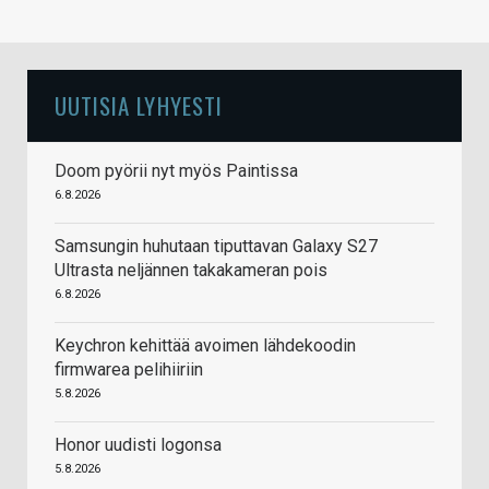
UUTISIA LYHYESTI
Doom pyörii nyt myös Paintissa
6.8.2026
Samsungin huhutaan tiputtavan Galaxy S27
Ultrasta neljännen takakameran pois
6.8.2026
Keychron kehittää avoimen lähdekoodin
firmwarea pelihiiriin
5.8.2026
Honor uudisti logonsa
5.8.2026