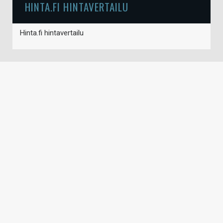
HINTA.FI HINTAVERTAILU
Hinta.fi hintavertailu