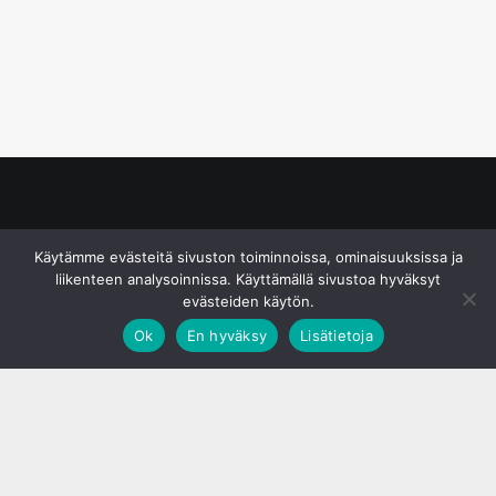
© S&J Media Oy
Käytämme evästeitä sivuston toiminnoissa, ominaisuuksissa ja
liikenteen analysoinnissa. Käyttämällä sivustoa hyväksyt
evästeiden käytön.
Ok
En hyväksy
Lisätietoja
;