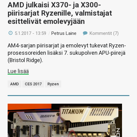
AMD julkaisi X370- ja X300-
piirisarjat Ryzenille, valmistajat
esittelivät emolevyjään
5.1.2017 - 13:59
/
Petrus Laine
Kommentit (7)
AM4-sarjan piirisarjat ja emolevyt tukevat Ryzen-
prosessoreiden lisäksi 7. sukupolven APU-piirejä
(Bristol Ridge).
Lue lisää
AMD
CES 2017
Ryzen