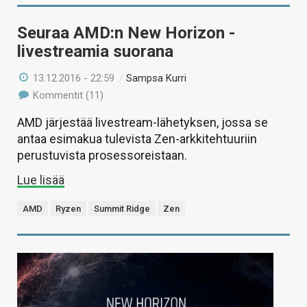
Seuraa AMD:n New Horizon -
livestreamia suorana
13.12.2016 - 22:59
/
Sampsa Kurri
Kommentit (11)
AMD järjestää livestream-lähetyksen, jossa se
antaa esimakua tulevista Zen-arkkitehtuuriin
perustuvista prosessoreistaan.
Lue lisää
AMD
Ryzen
Summit Ridge
Zen