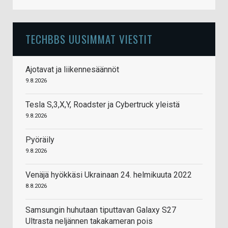
TECHBBS UUSIMMAT VIESTIT
Ajotavat ja liikennesäännöt
9.8.2026
Tesla S,3,X,Y, Roadster ja Cybertruck yleistä
9.8.2026
Pyöräily
9.8.2026
Venäjä hyökkäsi Ukrainaan 24. helmikuuta 2022
8.8.2026
Samsungin huhutaan tiputtavan Galaxy S27
Ultrasta neljännen takakameran pois