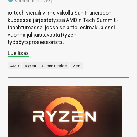
Kommentit (1 758)
io-tech vieraili viime viikolla San Franciscon
kupeessa järjestetyssä AMD:n Tech Summit -
tapahtumassa, jossa se antoi esimakua ensi
vuonna julkaistavasta Ryzen-
työpöytäprosessorista.
Lue lisää
AMD
Ryzen
Summit Ridge
Zen