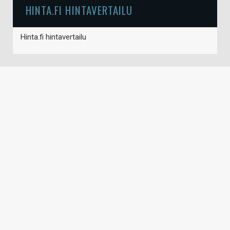
HINTA.FI HINTAVERTAILU
Hinta.fi hintavertailu