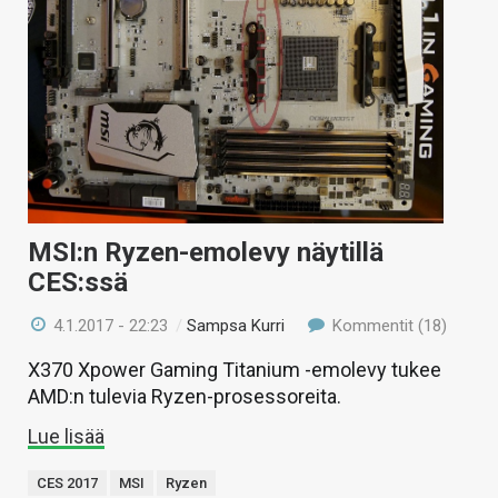
MSI:n Ryzen-emolevy näytillä
CES:ssä
4.1.2017 - 22:23
/
Sampsa Kurri
Kommentit (18)
X370 Xpower Gaming Titanium -emolevy tukee
AMD:n tulevia Ryzen-prosessoreita.
Lue lisää
CES 2017
MSI
Ryzen