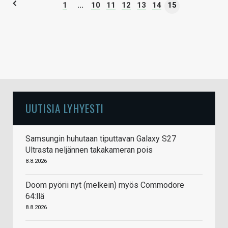
1
...
10
11
12
13
14
15
UUTISIA LYHYESTI
Samsungin huhutaan tiputtavan Galaxy S27
Ultrasta neljännen takakameran pois
8.8.2026
Doom pyörii nyt (melkein) myös Commodore
64:llä
8.8.2026