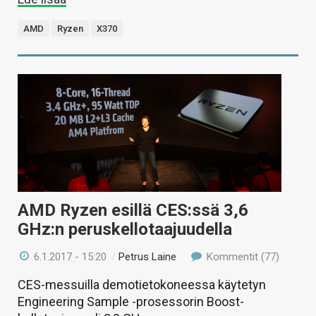
AMD
Ryzen
X370
AMD Ryzen esillä CES:ssä 3,6
GHz:n peruskellotaajuudella
6.1.2017 - 15:20
/
Petrus Laine
Kommentit (77)
CES-messuilla demotietokoneessa käytetyn
Engineering Sample -prosessorin Boost-