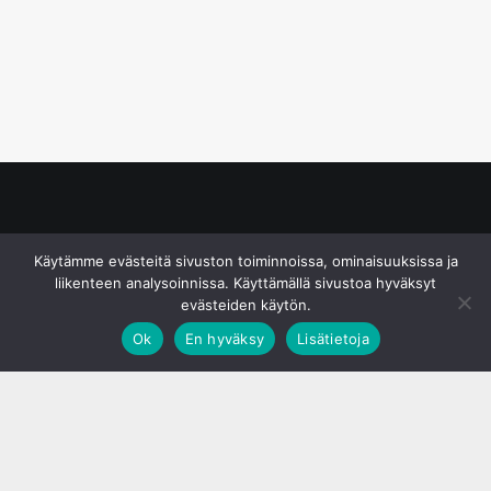
© S&J Media Oy
Käytämme evästeitä sivuston toiminnoissa, ominaisuuksissa ja
liikenteen analysoinnissa. Käyttämällä sivustoa hyväksyt
evästeiden käytön.
Ok
En hyväksy
Lisätietoja
;