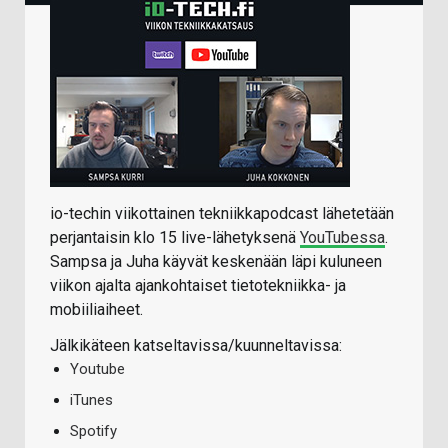
io-techin viikottainen tekniikkapodcast lähetetään
perjantaisin klo 15 live-lähetyksenä
YouTubessa
.
Sampsa ja Juha käyvät keskenään läpi kuluneen
viikon ajalta ajankohtaiset tietotekniikka- ja
mobiiliaiheet.
Jälkikäteen katseltavissa/kuunneltavissa:
Youtube
iTunes
Spotify