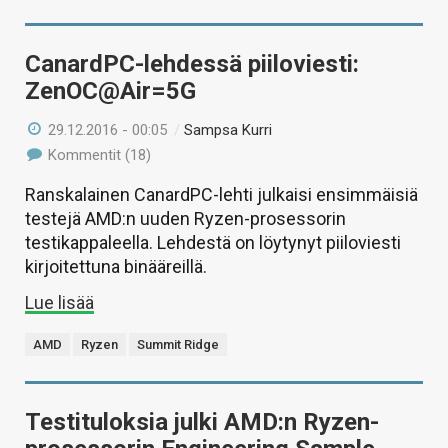
CanardPC-lehdessä piiloviesti:
ZenOC@Air=5G
29.12.2016 - 00:05
/
Sampsa Kurri
Kommentit (18)
Ranskalainen CanardPC-lehti julkaisi ensimmäisiä
testejä AMD:n uuden Ryzen-prosessorin
testikappaleella. Lehdestä on löytynyt piiloviesti
kirjoitettuna binääreillä.
Lue lisää
AMD
Ryzen
Summit Ridge
Testituloksia julki AMD:n Ryzen-