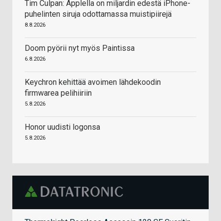
Tim Culpan: Applella on miljardin edestä iPhone-
puhelinten siruja odottamassa muistipiirejä
8.8.2026
Doom pyörii nyt myös Paintissa
6.8.2026
Keychron kehittää avoimen lähdekoodin
firmwarea pelihiiriin
5.8.2026
Honor uudisti logonsa
5.8.2026