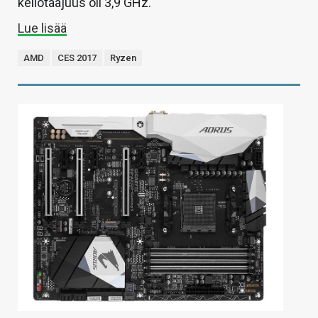
kellotaajuus oli 3,9 GHz.
Lue lisää
AMD
CES 2017
Ryzen