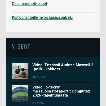
Datatronic pelikoneet
Komponenteille myös kasauspalvelu
VIDEOT
Video: Testissä Audeze Maxwell 2
-pelikuulokkeet
15.6.2026
Video: io-techin
messuosastoraportit Computex
2026 -tapahtumasta
3.6.2026