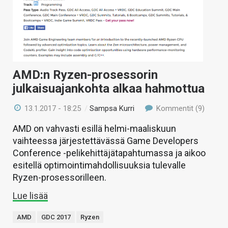
KAUPPA
VAIHDA TEEMA
AMD:n Ryzen-prosessorin
HAKU
julkaisuajankohta alkaa hahmottua
13.1.2017 - 18:25
/
Sampsa Kurri
Kommentit (9)
AMD on vahvasti esillä helmi-maaliskuun
vaihteessa järjestettävässä Game Developers
Conference -pelikehittäjätapahtumassa ja aikoo
esitellä optimointimahdollisuuksia tulevalle
Ryzen-prosessorilleen.
Lue lisää
AMD
GDC 2017
Ryzen