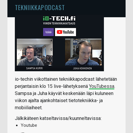
TEKNIIKKAPODCAST
io-techin viikottainen tekniikkapodcast lähetetään
perjantaisin klo 15 live-lähetyksenä
YouTubessa
.
Sampsa ja Juha käyvät keskenään läpi kuluneen
viikon ajalta ajankohtaiset tietotekniikka- ja
mobiiliaiheet.
Jälkikäteen katseltavissa/kuunneltavissa:
Youtube