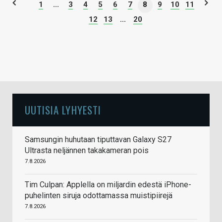
1
...
3
4
5
6
7
8
9
10
11
12
13
...
20
UUTISIA LYHYESTI
Samsungin huhutaan tiputtavan Galaxy S27
Ultrasta neljännen takakameran pois
7.8.2026
Tim Culpan: Applella on miljardin edestä iPhone-
puhelinten siruja odottamassa muistipiirejä
7.8.2026