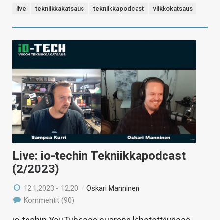
live
tekniikkakatsaus
tekniikkapodcast
viikkokatsaus
Live: io-techin Tekniikkapodcast
(2/2023)
12.1.2023 - 12:20
/
Oskari Manninen
Kommentit (90)
io-techin YouTubessa suorana lähetettävässä