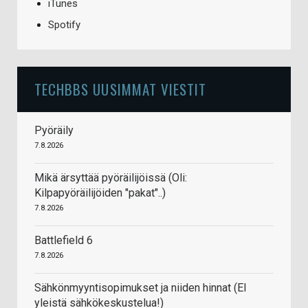
iTunes
Spotify
TECHBBS UUSIMMAT VIESTIT
Pyöräily
7.8.2026
Mikä ärsyttää pyöräilijöissä (Oli:
Kilpapyöräilijöiden "pakat"..)
7.8.2026
Battlefield 6
7.8.2026
Sähkönmyyntisopimukset ja niiden hinnat (EI
yleistä sähkökeskustelua!)