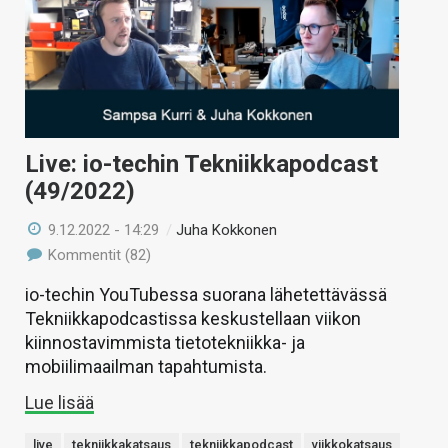
Live: io-techin Tekniikkapodcast
(49/2022)
9.12.2022 - 14:29
/
Juha Kokkonen
Kommentit (82)
io-techin YouTubessa suorana lähetettävässä
Tekniikkapodcastissa keskustellaan viikon
kiinnostavimmista tietotekniikka- ja
mobiilimaailman tapahtumista.
Lue lisää
live
tekniikkakatsaus
tekniikkapodcast
viikkokatsaus