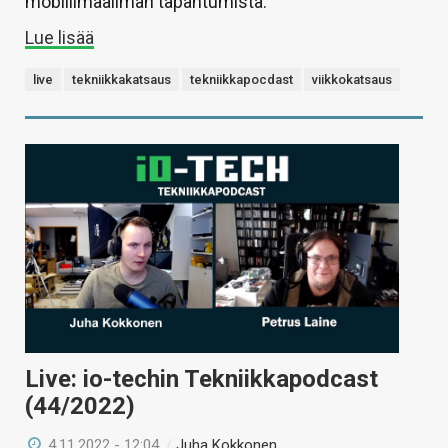
mobiilimaailman tapahtumista.
Lue lisää
live
tekniikkakatsaus
tekniikkapocdast
viikkokatsaus
Live: io-techin Tekniikkapodcast
(44/2022)
4.11.2022 - 12:04
/
Juha Kokkonen