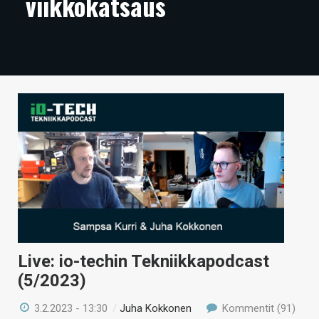
viikkokatsaus
ARTIKKELIT
VIDEOT
TECHBBS
TIETOA
HINTA.FI
KAUPPA
VAIHDA TEEMA
Live: io-techin Tekniikkapodcast
HAKU
(5/2023)
3.2.2023 - 13:30
/
Juha Kokkonen
Kommentit (91)