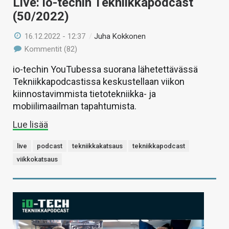
Live: io-techin Tekniikkapodcast
(50/2022)
16.12.2022 - 12:37
/
Juha Kokkonen
Kommentit (82)
io-techin YouTubessa suorana lähetettävässä
Tekniikkapodcastissa keskustellaan viikon
kiinnostavimmista tietotekniikka- ja
mobiilimaailman tapahtumista.
Lue lisää
live
podcast
tekniikkakatsaus
tekniikkapodcast
viikkokatsaus