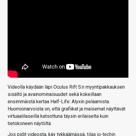
Videolla käydään läpi Oculus Rift S:n myyntipakkauksen
sisältö ja avainominaisuudet sekä kokeillaan
ensimmäistä kertaa Half-Life: Alyxin pelaamista.
Huomionarvoista on, että grafiikat ja maisemat näyttävät
virtuaalilaseilla katsottuna täysin erilaiselta kuin
tietokoneen näytöltä.
Jos pidit videosta, käy tykkäämässä,
tilaa io-techin