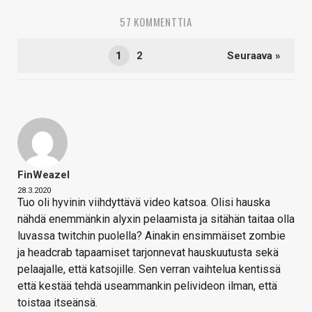
57 KOMMENTTIA
1
2
Seuraava »
FinWeazel
28.3.2020
Tuo oli hyvinin viihdyttävä video katsoa. Olisi hauska
nähdä enemmänkin alyxin pelaamista ja sitähän taitaa olla
luvassa twitchin puolella? Ainakin ensimmäiset zombie
ja headcrab tapaamiset tarjonnevat hauskuutusta sekä
pelaajalle, että katsojille. Sen verran vaihtelua kentissä
että kestää tehdä useammankin pelivideon ilman, että
toistaa itseänsä.