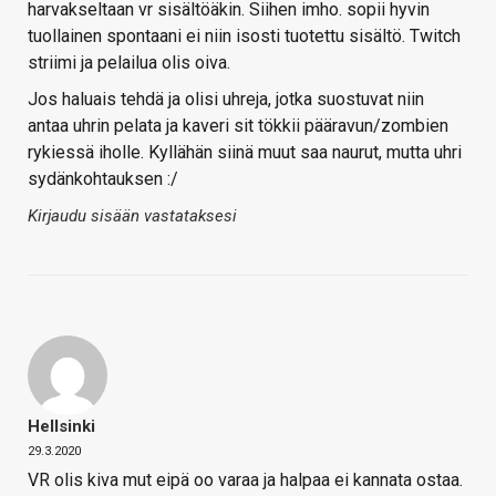
harvakseltaan vr sisältöäkin. Siihen imho. sopii hyvin
tuollainen spontaani ei niin isosti tuotettu sisältö. Twitch
striimi ja pelailua olis oiva.
Jos haluais tehdä ja olisi uhreja, jotka suostuvat niin
antaa uhrin pelata ja kaveri sit tökkii pääravun/zombien
rykiessä iholle. Kyllähän siinä muut saa naurut, mutta uhri
sydänkohtauksen :/
Kirjaudu sisään vastataksesi
Hellsinki
29.3.2020
VR olis kiva mut eipä oo varaa ja halpaa ei kannata ostaa.