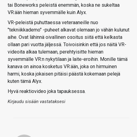
tai Boneworks peleistä enemmän, koska ne sukeltaa
VR:ään hieman syvemmälle kuin Alyx.
VR-peleistä puhuttaessa veteraaneille nuo
"tekniikkademo" -puheet alkavat olemaan jo vähän kulunut
aihe. Ovat lähinnä oivallinen osoitus siitä että kelkasta
ollaan pari vuotta jäljessä. Toivoisinkin että jos näitä VR-
videoita alkaa tulemaan, perehtyisitte hieman
syvemmälle VR:n nykytilaan ja laite-eroihin. Monille tämä
kanava on ainoa kosketus VR:ään, joka on hirmuinen
harmi, koska jokaisen pitäisi päästä kokemaan pelejä
kuten tämä Alyx.
Hyvä reaktiovideo joka tapauksessa.
Kirjaudu sisään vastataksesi