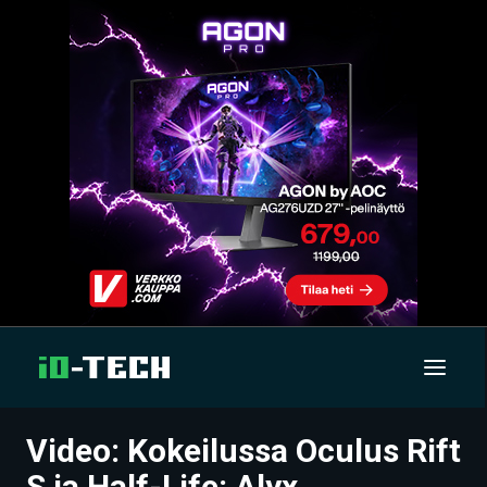
Video: Kokeilussa Oculus Rift
UUTISET
S ja Half-Life: Alyx