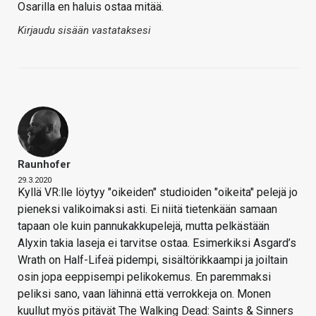
Osarilla en haluis ostaa mitää.
Kirjaudu sisään vastataksesi
Raunhofer
29.3.2020
Kyllä VR:lle löytyy "oikeiden" studioiden "oikeita" pelejä jo
pieneksi valikoimaksi asti. Ei niitä tietenkään samaan
tapaan ole kuin pannukakkupelejä, mutta pelkästään
Alyxin takia laseja ei tarvitse ostaa. Esimerkiksi Asgard’s
Wrath on Half-Lifeä pidempi, sisältörikkaampi ja joiltain
osin jopa eeppisempi pelikokemus. En paremmaksi
peliksi sano, vaan lähinnä että verrokkeja on. Monen
kuullut myös pitävät The Walking Dead: Saints & Sinners