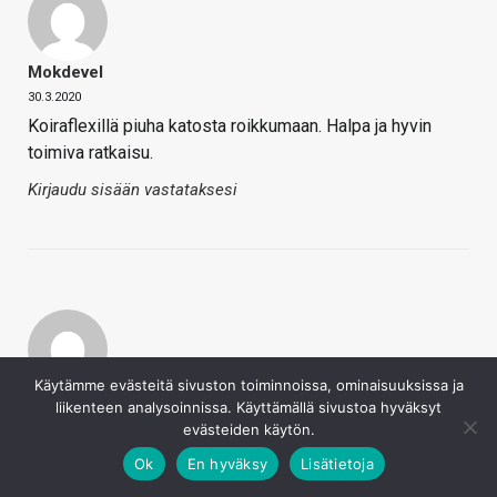
Mokdevel
30.3.2020
Koiraflexillä piuha katosta roikkumaan. Halpa ja hyvin
toimiva ratkaisu.
Kirjaudu sisään vastataksesi
Käytämme evästeitä sivuston toiminnoissa, ominaisuuksissa ja
Lepakomäyrä
liikenteen analysoinnissa. Käyttämällä sivustoa hyväksyt
31.3.2020
evästeiden käytön.
Ok
En hyväksy
Lisätietoja
Hannibal sanoi
Paremmissa mestoissa se johto on katossa jouston