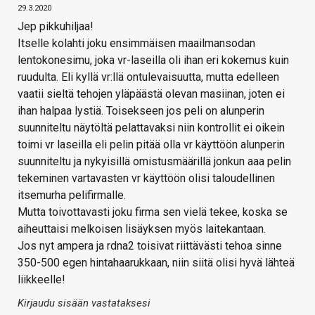
29.3.2020
Jep pikkuhiljaa!
Itselle kolahti joku ensimmäisen maailmansodan
lentokonesimu, joka vr-laseilla oli ihan eri kokemus kuin
ruudulta. Eli kyllä vr:llä ontulevaisuutta, mutta edelleen
vaatii sieltä tehojen yläpäästä olevan masiinan, joten ei
ihan halpaa lystiä. Toisekseen jos peli on alunperin
suunniteltu näytöltä pelattavaksi niin kontrollit ei oikein
toimi vr laseilla eli pelin pitää olla vr käyttöön alunperin
suunniteltu ja nykyisillä omistusmäärillä jonkun aaa pelin
tekeminen vartavasten vr käyttöön olisi taloudellinen
itsemurha pelifirmalle.
Mutta toivottavasti joku firma sen vielä tekee, koska se
aiheuttaisi melkoisen lisäyksen myös laitekantaan.
Jos nyt ampera ja rdna2 toisivat riittävästi tehoa sinne
350-500 egen hintahaarukkaan, niin siitä olisi hyvä lähteä
liikkeelle!
Kirjaudu sisään vastataksesi