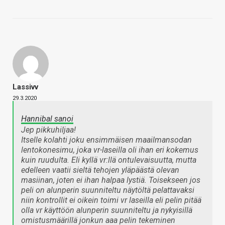
Lassivv
29.3.2020
Hannibal sanoi
Jep pikkuhiljaa!
Itselle kolahti joku ensimmäisen maailmansodan
lentokonesimu, joka vr-laseilla oli ihan eri kokemus
kuin ruudulta. Eli kyllä vr:llä ontulevaisuutta, mutta
edelleen vaatii sieltä tehojen yläpäästä olevan
masiinan, joten ei ihan halpaa lystiä. Toisekseen jos
peli on alunperin suunniteltu näytöltä pelattavaksi
niin kontrollit ei oikein toimi vr laseilla eli pelin pitää
olla vr käyttöön alunperin suunniteltu ja nykyisillä
omistusmäärillä jonkun aaa pelin tekeminen