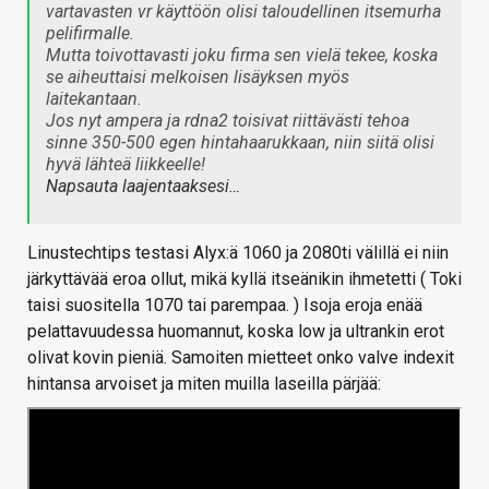
vartavasten vr käyttöön olisi taloudellinen itsemurha
pelifirmalle.
Mutta toivottavasti joku firma sen vielä tekee, koska
se aiheuttaisi melkoisen lisäyksen myös
laitekantaan.
Jos nyt ampera ja rdna2 toisivat riittävästi tehoa
sinne 350-500 egen hintahaarukkaan, niin siitä olisi
hyvä lähteä liikkeelle!
Napsauta laajentaaksesi…
Linustechtips testasi Alyx:ä 1060 ja 2080ti välillä ei niin
järkyttävää eroa ollut, mikä kyllä itseänikin ihmetetti ( Toki
taisi suositella 1070 tai parempaa. ) Isoja eroja enää
pelattavuudessa huomannut, koska low ja ultrankin erot
olivat kovin pieniä. Samoiten mietteet onko valve indexit
hintansa arvoiset ja miten muilla laseilla pärjää: