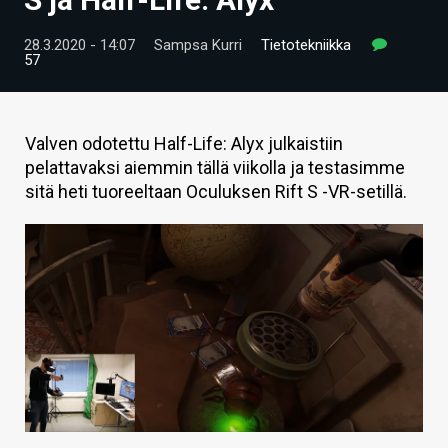
ARTIKKELIT
28.3.2020 - 14:07
Sampsa Kurri
Tietotekniikka
57
VIDEOT
TECHBBS
Valven odotettu Half-Life: Alyx julkaistiin
TIETOA
pelattavaksi aiemmin tällä viikolla ja testasimme
sitä heti tuoreeltaan Oculuksen Rift S -VR-setillä.
HINTA.FI
KAUPPA
VAIHDA TEEMA
HAKU