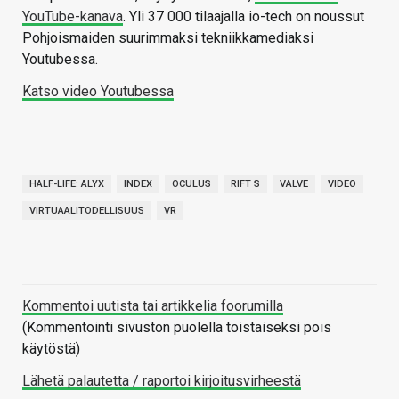
YouTube-kanava
. Yli 37 000 tilaajalla io-tech on noussut
Pohjoismaiden suurimmaksi tekniikkamediaksi
Youtubessa.
Katso video Youtubessa
HALF-LIFE: ALYX
INDEX
OCULUS
RIFT S
VALVE
VIDEO
VIRTUAALITODELLISUUS
VR
Kommentoi uutista tai artikkelia foorumilla
(Kommentointi sivuston puolella toistaiseksi pois
käytöstä)
Lähetä palautetta / raportoi kirjoitusvirheestä