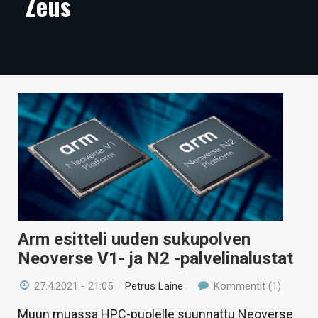
Zeus
ARTIKKELIT
VIDEOT
TECHBBS
TIETOA
HINTA.FI
KAUPPA
VAIHDA TEEMA
Arm esitteli uuden sukupolven
Neoverse V1- ja N2 -palvelinalustat
HAKU
27.4.2021 - 21:05
/
Petrus Laine
Kommentit (1)
Muun muassa HPC-puolelle suunnattu Neoverse