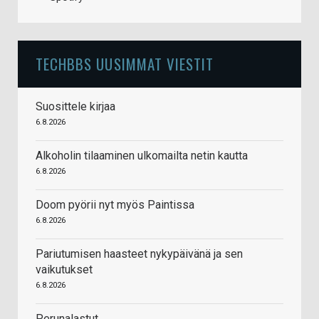
TECHBBS UUSIMMAT VIESTIT
Suosittele kirjaa
6.8.2026
Alkoholin tilaaminen ulkomailta netin kautta
6.8.2026
Doom pyörii nyt myös Paintissa
6.8.2026
Pariutumisen haasteet nykypäivänä ja sen
vaikutukset
6.8.2026
Perunalastut