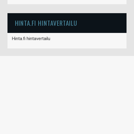
HINTA.FI HINTAVERTAILU
Hinta.fi hintavertailu