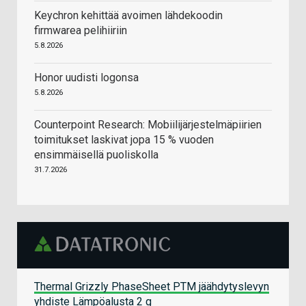
Keychron kehittää avoimen lähdekoodin
firmwarea pelihiiriin
5.8.2026
Honor uudisti logonsa
5.8.2026
Counterpoint Research: Mobiilijärjestelmäpiirien
toimitukset laskivat jopa 15 % vuoden
ensimmäisellä puoliskolla
31.7.2026
Thermal Grizzly PhaseSheet PTM jäähdytyslevyn
yhdiste Lämpöalusta 2 g