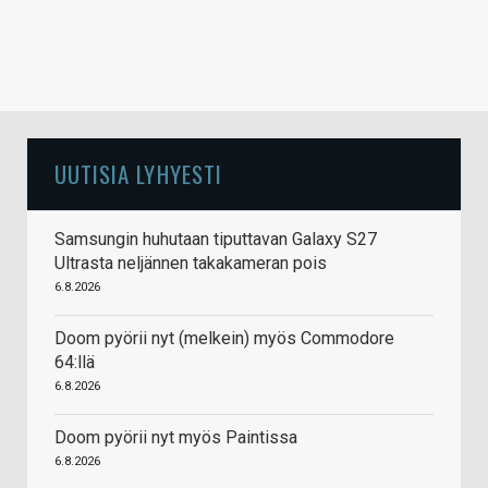
UUTISIA LYHYESTI
Samsungin huhutaan tiputtavan Galaxy S27
Ultrasta neljännen takakameran pois
6.8.2026
Doom pyörii nyt (melkein) myös Commodore
64:llä
6.8.2026
Doom pyörii nyt myös Paintissa
6.8.2026