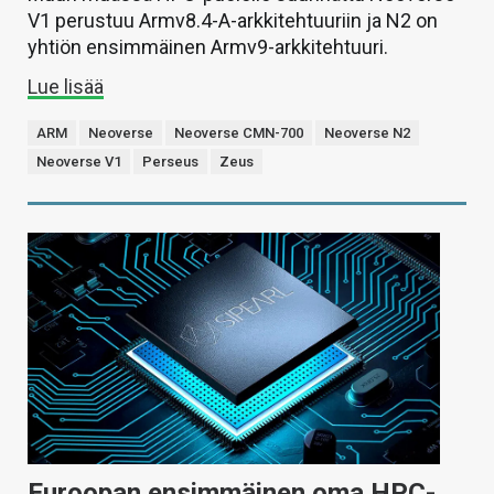
V1 perustuu Armv8.4-A-arkkitehtuuriin ja N2 on
yhtiön ensimmäinen Armv9-arkkitehtuuri.
Lue lisää
ARM
Neoverse
Neoverse CMN-700
Neoverse N2
Neoverse V1
Perseus
Zeus
Euroopan ensimmäinen oma HPC-