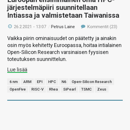
järjestelmäpiiri suunnitellaan
Intiassa ja valmistetaan Taiwanissa
26.2.2021 - 13:07
/
Petrus Laine
Kommentit (23)
Vaikka piirin ominaisuudet on päätetty ja ainakin
osin myös kehitetty Euroopassa, hoitaa intialainen
Open-Silicon Research varsinaisen fyysisen
toteutuksen suunnittelun.
Lue lisää
6 nm
ARM
EPI
HPC
N6
Open-Silicon Research
OpenFive
RISC-V
Rhea
SiPearl
TSMC
Zeus