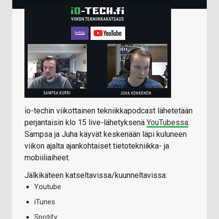
io-techin viikottainen tekniikkapodcast lähetetään
perjantaisin klo 15 live-lähetyksenä
YouTubessa
.
Sampsa ja Juha käyvät keskenään läpi kuluneen
viikon ajalta ajankohtaiset tietotekniikka- ja
mobiiliaiheet.
Jälkikäteen katseltavissa/kuunneltavissa:
Youtube
iTunes
Spotify