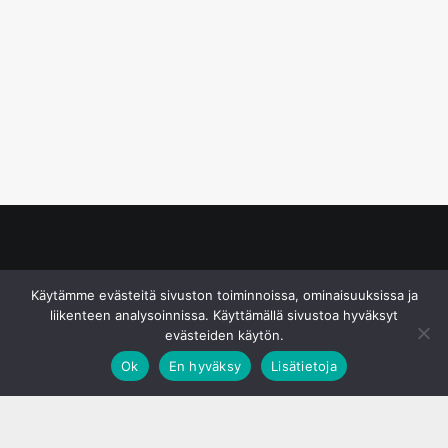
© S&J Media Oy
Käytämme evästeitä sivuston toiminnoissa, ominaisuuksissa ja
liikenteen analysoinnissa. Käyttämällä sivustoa hyväksyt
evästeiden käytön.
Ok
En hyväksy
Lisätietoja
;