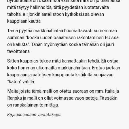
byrokratialla on osaamista vain siitä mitä on jo olemassa
mitä täytyy hallinnoida, tätä pyydetään luotettavalta
taholta, eli jonkin aatelistoon kytköksissä olevan
kauppiaan kautta.
Tämä pyytää markkinahintaa huomattavasti suuremman
summan ”koska uuden osaamisen rakentaminen EU:ssa
on kallista”. Tähän myönnytään koska tämähän oli juuri
tavoitteena.
Sitten kauppias tekee mitä kannattaakin tehdä. Eli ostaa
koko homman ulkomailta markkinahintaan. Erotus jaetaan
kauppiaan ja aatelisen kauppiasta kritiikiltä suojaavan
”katon” välillä.
Maita joista tämä malli on otettu suoraan on mm. Italia ja
Ranska ja malli on ollut voimassa vuosisatoja. Tässäkin
on ranskalainen toimittaja.
Kirjaudu sisään vastataksesi