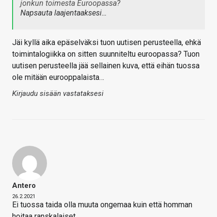
jonkun toimesta Euroopassa?
Napsauta laajentaaksesi…
Jäi kyllä aika epäselväksi tuon uutisen perusteella, ehkä
toimintalogiikka on sitten suunniteltu euroopassa? Tuon
uutisen perusteella jää sellainen kuva, että eihän tuossa
ole mitään eurooppalaista…
Kirjaudu sisään vastataksesi
Antero
26.2.2021
Ei tuossa taida olla muuta ongemaa kuin että homman
hoitaa ranskalaiset.