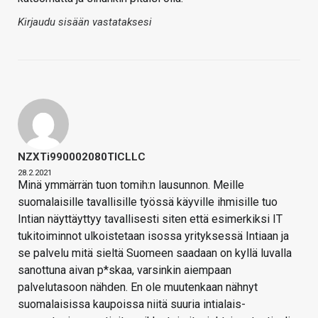
Kirjaudu sisään vastataksesi
NZXTi990002080TICLLC
28.2.2021
Minä ymmärrän tuon tomih:n lausunnon. Meille
suomalaisille tavallisille työssä käyville ihmisille tuo
Intian näyttäyttyy tavallisesti siten että esimerkiksi IT
tukitoiminnot ulkoistetaan isossa yrityksessä Intiaan ja
se palvelu mitä sieltä Suomeen saadaan on kyllä luvalla
sanottuna aivan p*skaa, varsinkin aiempaan
palvelutasoon nähden. En ole muutenkaan nähnyt
suomalaisissa kaupoissa niitä suuria intialais-