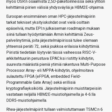
myös OSR:n osaamista 2,5D-paketoinneissa sekä yhtiön
kehittämiä piirien välisiä yhdysväyliä ja HBM2E-ohjaimia.
Euroopan ensimmäinen oman HPC-järjestelmäpiirin
tarkat tekniset yksityiskohdat ovat vielä osittain
epäselviä, mutta EPI:n julkaiseman roadmapin mukaan
siinä tullaan hyödyntämään Armin kehittämiä Zeus-
palvelinytimiä, joita järjestelmäpiirissä tulee olemaan
yhteensä peräti 72, sekä joukkoa erilaisia kiihdyttimiä.
Piiristä tiedetään löytyvän tässä vaiheessa RISC-V-
arkkitehtuuriin perustuva EPAC:ksi ristitty kiihdytin,
suuresta määrästä pieniä ytimiä rakentuva Multi-Purpose
Processor Array- eli MPPA-kiihdytin, ohjelmoitava
sulautettu FPGA (eFPGA, embedded Field-
Programmable Gate Array) sekä erillisiä
kryptografiayksiköitä. Järjestelmäpiirin muistitarpeisiin
vastataan neljällä HBM2E-muistiohjaimella ja 4-6:lla
DDR5-muistiohjaimella.
Rhea-järjestelmäpiirit tullaan valmistuttamaan TSMC:n 6