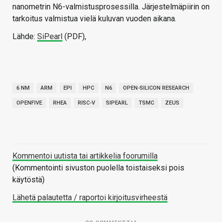
nanometrin N6-valmistusprosessilla. Järjestelmäpiirin on
tarkoitus valmistua vielä kuluvan vuoden aikana.
Lähde:
SiPearl
(PDF),
6 NM
ARM
EPI
HPC
N6
OPEN-SILICON RESEARCH
OPENFIVE
RHEA
RISC-V
SIPEARL
TSMC
ZEUS
Kommentoi uutista tai artikkelia foorumilla
(Kommentointi sivuston puolella toistaiseksi pois
käytöstä)
Lähetä palautetta / raportoi kirjoitusvirheestä