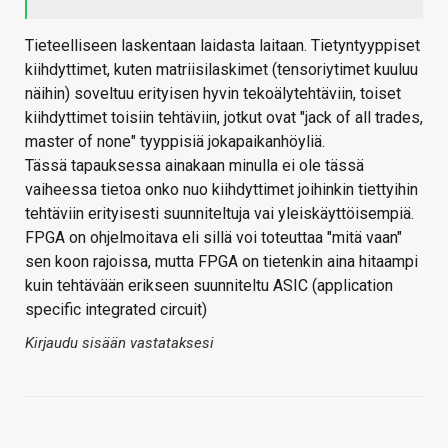
Tieteelliseen laskentaan laidasta laitaan. Tietyntyyppiset
kiihdyttimet, kuten matriisilaskimet (tensoriytimet kuuluu
näihin) soveltuu erityisen hyvin tekoälytehtäviin, toiset
kiihdyttimet toisiin tehtäviin, jotkut ovat "jack of all trades,
master of none" tyyppisiä jokapaikanhöyliä.
Tässä tapauksessa ainakaan minulla ei ole tässä
vaiheessa tietoa onko nuo kiihdyttimet joihinkin tiettyihin
tehtäviin erityisesti suunniteltuja vai yleiskäyttöisempiä.
FPGA on ohjelmoitava eli sillä voi toteuttaa "mitä vaan"
sen koon rajoissa, mutta FPGA on tietenkin aina hitaampi
kuin tehtävään erikseen suunniteltu ASIC (application
specific integrated circuit)
Kirjaudu sisään vastataksesi