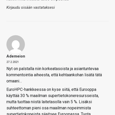
Kirjaudu sisään vastataksesi
Ademeion
27.2.2021
Nyt on palstalla niin korkeatasoista ja asiantuntevaa
kommentointia aiheesta, että kehtaankohan lisätä tätä
omaani…
EuroHPC-hankkeessa on kyse siitä, että Eurooppa
käyttää 30 % maailman supertietokoneresursseista,
mutta tuottaa niistä laitetasolla vain 5 %. Lisäksi
suhteettoman pieni osa maailman nopeimmista
supertietokoneista sijaitsee Euroopassa. Tuota