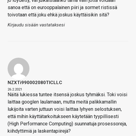
jo löydetty, vai julkaistaanko tämä vain jotta voidaan
sanoa että on eurooppalainen piiri ja sormet ristissä
toivotaan että joku ehkä joskus käyttäisikin sitä?
Kirjaudu sisään vastataksesi
NZXTi990002080TICLLC
26.2.2021
Näitä lukiessa tuntee itsensä joskus tyhmäksi. Toki voisi
laittaa googlen laulamaan, mutta meitä palikkamallin
lukijoita varten juttuun voisi laittaa lyhyen selostuksen,
että mihin käyttätarkoitukseen käytetään tyypillisesti
(High Performance Computing) suunnatuja prosessoreja,
kiihdyttimiä ja laskentapiirejä?