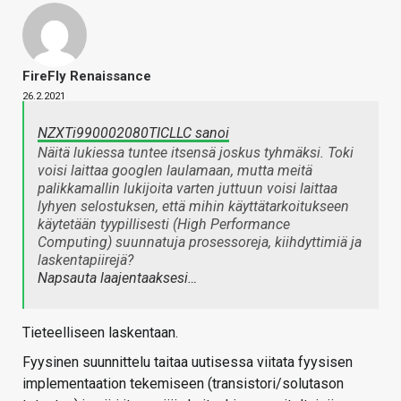
FireFly Renaissance
26.2.2021
NZXTi990002080TICLLC sanoi
Näitä lukiessa tuntee itsensä joskus tyhmäksi. Toki
voisi laittaa googlen laulamaan, mutta meitä
palikkamallin lukijoita varten juttuun voisi laittaa
lyhyen selostuksen, että mihin käyttätarkoitukseen
käytetään tyypillisesti (High Performance
Computing) suunnatuja prosessoreja, kiihdyttimiä ja
laskentapiirejä?
Napsauta laajentaaksesi…
Tieteelliseen laskentaan.
Fyysinen suunnittelu taitaa uutisessa viitata fyysisen
implementaation tekemiseen (transistori/solutason