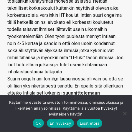
tosiaankin kehitysmaa monessa asiassa. Heidän
teknilliset korkeakoulut kuitenkin näyttävät olevan aika
korkeatasoisia, varsinkin IIT koulut. Intian suuri ongelma
tällä hetkellä on ns. aivokato eli korkeasti koulutetut
todella taitavat ihmiset lähtevät usein ulkomaihin
työskentelemään. Olen työni puolesta mennyt Intiaan
noin 4-5 kertaa ja sanoisin että olen usein kohdannut
sekä ällistyttävän älykkäitä ihmisiä jotka kykenisivät
mihin tahansa ja myöskin niitä "IT-tuki" tason ihmisiä. Jos
luet tieteellisiä julkaisuja, tulet usein kohtaamaan
intialaistaustaisia tutkijoita.
Suurin ongelmani tomih;n lausunnossa oli vain se että se
oli liian yksinkertaisesti sanottu. En epäile sitä ollenkaan
etteikö Intialaiset kykenisi
suunnittelemaan
tietokonesiruja, siihen heillä on jonkin verran kokemusta.
Käytämme evästeitä sivuston toiminnoissa, ominaisuuksissa ja
Valmistukseen
he eivät kuitenkaan tule kykenemään
liikenteen analysoinnissa. Käyttämällä sivustoa hyväksyt
ainakaan vuosikymmeneen
evästeiden käytön.
Ok
En hyväksy
Lisätietoja
Kirjaudu sisään vastataksesi