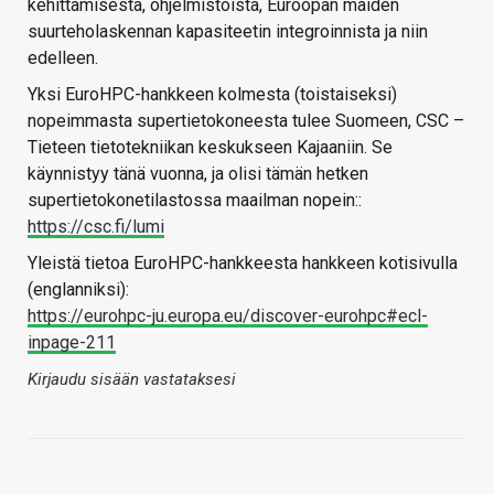
kehittämisestä, ohjelmistoista, Euroopan maiden
suurteholaskennan kapasiteetin integroinnista ja niin
edelleen.
Yksi EuroHPC-hankkeen kolmesta (toistaiseksi)
nopeimmasta supertietokoneesta tulee Suomeen, CSC –
Tieteen tietotekniikan keskukseen Kajaaniin. Se
käynnistyy tänä vuonna, ja olisi tämän hetken
supertietokonetilastossa maailman nopein::
https://csc.fi/lumi
Yleistä tietoa EuroHPC-hankkeesta hankkeen kotisivulla
(englanniksi):
https://eurohpc-ju.europa.eu/discover-eurohpc#ecl-
inpage-211
Kirjaudu sisään vastataksesi