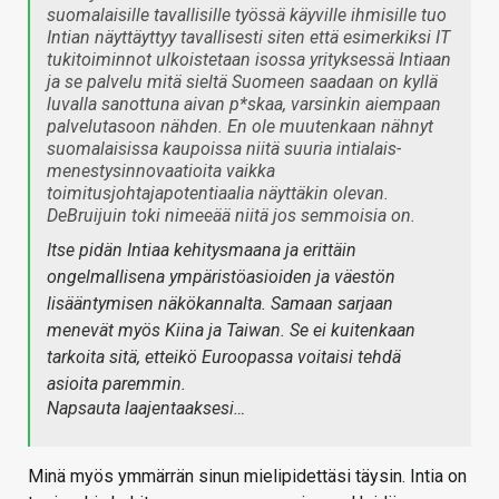
suomalaisille tavallisille työssä käyville ihmisille tuo
Intian näyttäyttyy tavallisesti siten että esimerkiksi IT
tukitoiminnot ulkoistetaan isossa yrityksessä Intiaan
ja se palvelu mitä sieltä Suomeen saadaan on kyllä
luvalla sanottuna aivan p*skaa, varsinkin aiempaan
palvelutasoon nähden. En ole muutenkaan nähnyt
suomalaisissa kaupoissa niitä suuria intialais-
menestysinnovaatioita vaikka
toimitusjohtajapotentiaalia näyttäkin olevan.
DeBruijuin toki nimeeää niitä jos semmoisia on.
Itse pidän Intiaa kehitysmaana ja erittäin
ongelmallisena ympäristöasioiden ja väestön
lisääntymisen näkökannalta. Samaan sarjaan
menevät myös Kiina ja Taiwan. Se ei kuitenkaan
tarkoita sitä, etteikö Euroopassa voitaisi tehdä
asioita paremmin.
Napsauta laajentaaksesi…
Minä myös ymmärrän sinun mielipidettäsi täysin. Intia on