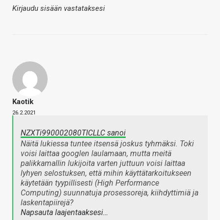
Kirjaudu sisään vastataksesi
Kaotik
26.2.2021
NZXTi990002080TICLLC sanoi
Näitä lukiessa tuntee itsensä joskus tyhmäksi. Toki
voisi laittaa googlen laulamaan, mutta meitä
palikkamallin lukijoita varten juttuun voisi laittaa
lyhyen selostuksen, että mihin käyttätarkoitukseen
käytetään tyypillisesti (High Performance
Computing) suunnatuja prosessoreja, kiihdyttimiä ja
laskentapiirejä?
Napsauta laajentaaksesi…