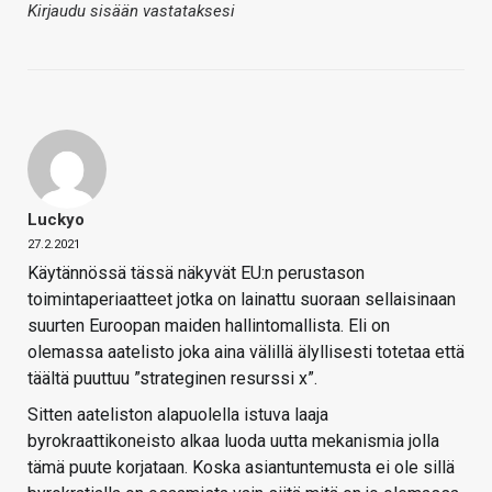
Kirjaudu sisään vastataksesi
Luckyo
27.2.2021
Käytännössä tässä näkyvät EU:n perustason
toimintaperiaatteet jotka on lainattu suoraan sellaisinaan
suurten Euroopan maiden hallintomallista. Eli on
olemassa aatelisto joka aina välillä älyllisesti totetaa että
täältä puuttuu ”strateginen resurssi x”.
Sitten aateliston alapuolella istuva laaja
byrokraattikoneisto alkaa luoda uutta mekanismia jolla
tämä puute korjataan. Koska asiantuntemusta ei ole sillä