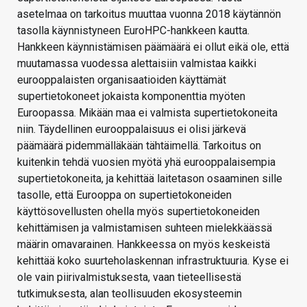
asetelmaa on tarkoitus muuttaa vuonna 2018 käytännön
tasolla käynnistyneen EuroHPC-hankkeen kautta.
Hankkeen käynnistämisen päämäärä ei ollut eikä ole, että
muutamassa vuodessa alettaisiin valmistaa kaikki
eurooppalaisten organisaatioiden käyttämät
supertietokoneet jokaista komponenttia myöten
Euroopassa. Mikään maa ei valmista supertietokoneita
niin. Täydellinen eurooppalaisuus ei olisi järkevä
päämäärä pidemmälläkään tähtäimellä. Tarkoitus on
kuitenkin tehdä vuosien myötä yhä eurooppalaisempia
supertietokoneita, ja kehittää laitetason osaaminen sille
tasolle, että Eurooppa on supertietokoneiden
käyttösovellusten ohella myös supertietokoneiden
kehittämisen ja valmistamisen suhteen mielekkäässä
määrin omavarainen. Hankkeessa on myös keskeistä
kehittää koko suurteholaskennan infrastruktuuria. Kyse ei
ole vain piirivalmistuksesta, vaan tieteellisestä
tutkimuksesta, alan teollisuuden ekosysteemin