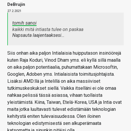
DeBrujin
27.2.2021
tomih sanoi
kaikki mitä intiasta tulee on paskaa
Napsauta laajentaaksesi…
Siis onhan aika paljon Intialaisia huipputason insinöörejä
kuten Raja Koduri, Vinod Dham yms. eli kyllä sillä maalla
on aika paljon potentiaalia, puhumattakaan Microsoftin,
Googlen, Adoben yms. Intialaisista toimitusjohtajista.
Lisäksi AMD:llä ja Intelillä on aika massiiviset
tutkimuskeskukset siellä. Vaikka itselläni ei ole omaa
nahkaa pelissä tässä asiassa, vihaan tuollaista
yleistämistä. Kiina, Taiwan, Etelä-Korea, USA ja Intia ovat
maita jotka luultavasti tulevat edistämään teknologian
kehitystä eniten tulevaisuudessa. Olen iloinen
teknologian edistymisestä sen alkuperämaata
katsomatta ja sinunkin pitäisi olla.