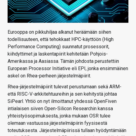
Eurooppa on pikkuhiljaa alkanut heräämään siihen
todellisuuteen, että tehokkaat HPC-käyttöön (High
Performance Computing) suunnatut prosessorit,
kiihdyttimet ja laskentapiirit kehitetään Pohjois-
Amerikassa ja Aasiassa. Tämän johdosta perustettiin
European Processor Initiative eli EPI, jonka ensimmäinen
askel on Rhea-perheen järjestelmäpiirit.
Rhea-järjestelmäpiirit tulevat perustumaan sekä ARM-
että RISC-V-arkkitehtuureihin ja sen kehitystä johtaa
SiPearl. Yhtiö on nyt ilmoittanut yhdessä OpenFiven
intialaisen siiven Open-Silicon Researchin kanssa
yhteistyösopimuksesta, jonka mukaan OSR tulee
olemaan vastuussa järjestelmäpiirin fyysisestä
toteutuksesta. Järjestelmäpiirissä tullaan hyödyntämään