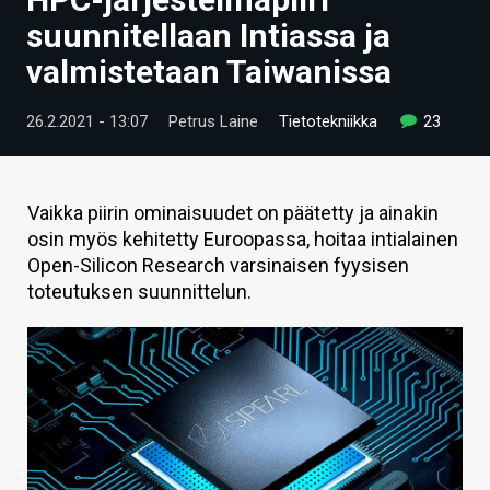
ARTIKKELIT
suunnitellaan Intiassa ja
valmistetaan Taiwanissa
VIDEOT
TECHBBS
26.2.2021 - 13:07
Petrus Laine
Tietotekniikka
23
TIETOA
HINTA.FI
Vaikka piirin ominaisuudet on päätetty ja ainakin
osin myös kehitetty Euroopassa, hoitaa intialainen
KAUPPA
Open-Silicon Research varsinaisen fyysisen
toteutuksen suunnittelun.
VAIHDA TEEMA
HAKU