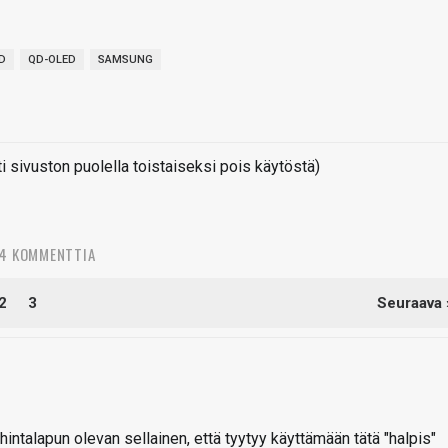
D
QD-OLED
SAMSUNG
sivuston puolella toistaiseksi pois käytöstä)
14 KOMMENTTIA
2
3
Seuraava 
 hintalapun olevan sellainen, että tyytyy käyttämään tätä "halpis"