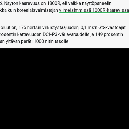
tö. Näytön kaarevuus on 1800R, eli vaikka näyttöpaneelin
rkkä kuin korealaisvalmistajan
viimeisimmissä 1000R-kaarevissa
luution, 175 hertsin virkistystaajuuden, 0,1 ms:n GtG-vasteajat
prosentin kattavuuden DCI-P3-väriavaruudelle ja 149 prosentin
 yltävän peräti 1000 nitin tasolle.