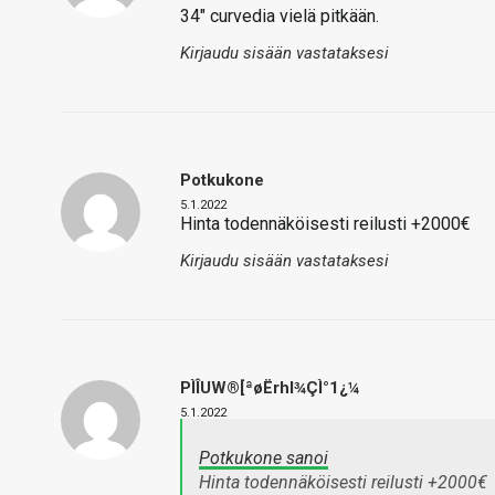
34" curvedia vielä pitkään.
Kirjaudu sisään vastataksesi
Potkukone
5.1.2022
Hinta todennäköisesti reilusti +2000€
Kirjaudu sisään vastataksesi
PÌÎUW®[ªøËrhl¾ÇÌ°1¿¼
5.1.2022
Potkukone sanoi
Hinta todennäköisesti reilusti +2000€