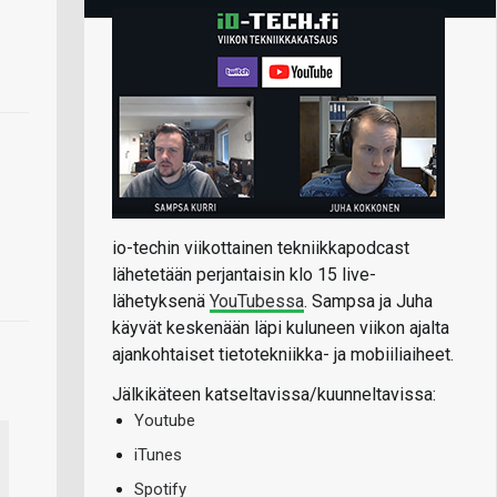
io-techin viikottainen tekniikkapodcast
lähetetään perjantaisin klo 15 live-
lähetyksenä
YouTubessa
. Sampsa ja Juha
käyvät keskenään läpi kuluneen viikon ajalta
ajankohtaiset tietotekniikka- ja mobiiliaiheet.
Jälkikäteen katseltavissa/kuunneltavissa:
Youtube
iTunes
Spotify