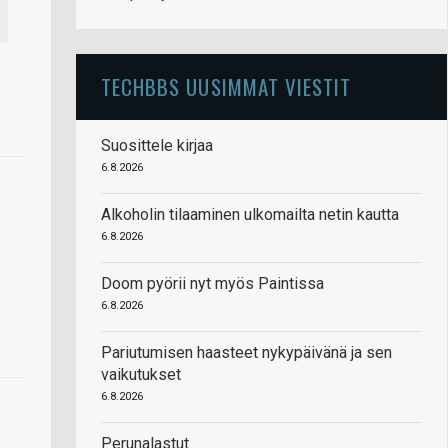
TECHBBS UUSIMMAT VIESTIT
Suosittele kirjaa
6.8.2026
Alkoholin tilaaminen ulkomailta netin kautta
6.8.2026
Doom pyörii nyt myös Paintissa
6.8.2026
Pariutumisen haasteet nykypäivänä ja sen
vaikutukset
6.8.2026
Perunalastut