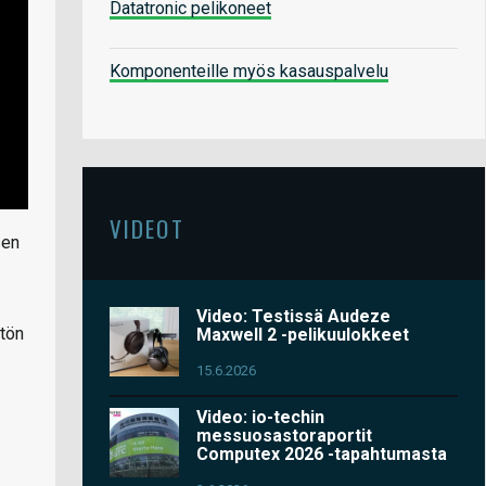
Datatronic pelikoneet
Komponenteille myös kasauspalvelu
VIDEOT
sen
Video: Testissä Audeze
ytön
Maxwell 2 -pelikuulokkeet
15.6.2026
Video: io-techin
messuosastoraportit
Computex 2026 -tapahtumasta