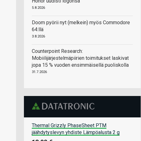
Honor uudisti logonsa
5.8.2026
Doom pyörii nyt (melkein) myös Commodore
64:llä
3.8.2026
Counterpoint Research:
Mobiilijärjestelmäpiirien toimitukset laskivat
jopa 15 % vuoden ensimmäisellä puoliskolla
31.7.2026
Thermal Grizzly PhaseSheet PTM
jäähdytyslevyn yhdiste Lämpöalusta 2 g