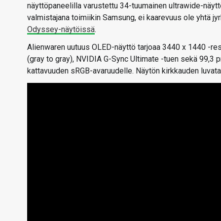
näyttöpaneelilla varustettu 34-tuumainen ultrawide-näyt
valmistajana toimiikin Samsung, ei kaarevuus ole yhtä jy
Odyssey-näytöissä
.
Alienwaren uutuus OLED-näyttö tarjoaa 3440 x 1440 -reso
(gray to gray), NVIDIA G-Sync Ultimate -tuen sekä 99,3 
kattavuuden sRGB-avaruudelle. Näytön kirkkauden luvataan