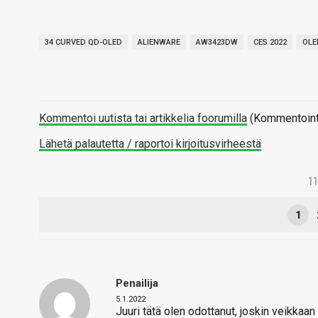
34 CURVED QD-OLED
ALIENWARE
AW3423DW
CES 2022
OLE
Kommentoi uutista tai artikkelia foorumilla
(Kommentointi 
Lähetä palautetta / raportoi kirjoitusvirheestä
1
1
Penailija
5.1.2022
Juuri tätä olen odottanut, joskin veikkaan