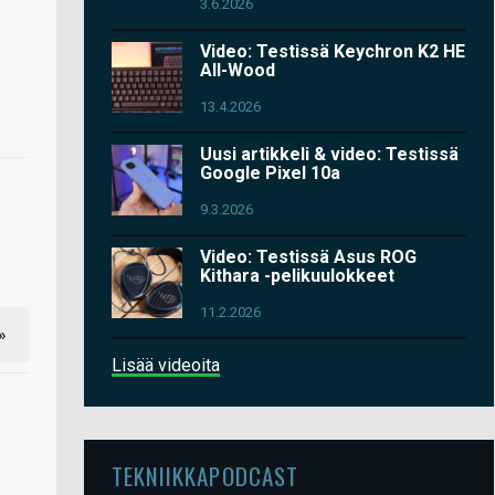
3.6.2026
Video: Testissä Keychron K2 HE
All-Wood
13.4.2026
Uusi artikkeli & video: Testissä
Google Pixel 10a
9.3.2026
Video: Testissä Asus ROG
Kithara -pelikuulokkeet
11.2.2026
»
Lisää videoita
TEKNIIKKAPODCAST