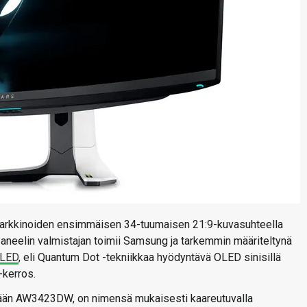
markkinoiden ensimmäisen 34-tuumaisen 21:9-kuvasuhteella
aneelin valmistajan toimii Samsung ja tarkemmin määriteltynä
OLED
, eli Quantum Dot -tekniikkaa hyödyntävä OLED sinisillä
-kerros.
ään AW3423DW, on nimensä mukaisesti kaareutuvalla