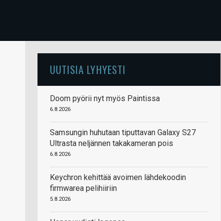
UUTISIA LYHYESTI
Doom pyörii nyt myös Paintissa
6.8.2026
Samsungin huhutaan tiputtavan Galaxy S27
Ultrasta neljännen takakameran pois
6.8.2026
Keychron kehittää avoimen lähdekoodin
firmwarea pelihiiriin
5.8.2026