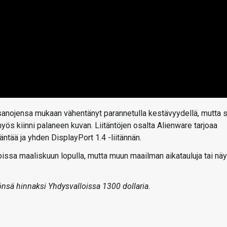
sanojensa mukaan vähentänyt parannetulla kestävyydellä, mutta 
myös kiinni palaneen kuvan. Liitäntöjen osalta Alienware tarjoaa
äntää ja yhden DisplayPort 1.4 -liitännän.
ssa maaliskuun lopulla, mutta muun maailman aikatauluja tai nä
önsä hinnaksi Yhdysvalloissa 1300 dollaria.