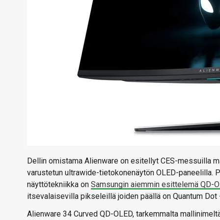
Dellin omistama Alienware on esitellyt CES-messuilla 
varustetun ultrawide-tietokonenäytön OLED-paneelilla. P
näyttötekniikka on
Samsungin aiemmin esittelemä QD-
itsevalaisevilla pikseleillä joiden päällä on Quantum Dot 
Alienware 34 Curved QD-OLED, tarkemmalta mallinimelt