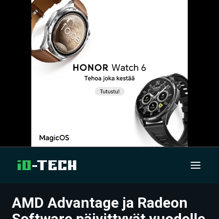
AMD Advantage ja Radeon
UUTISET
Software päivittyvät vuodelle