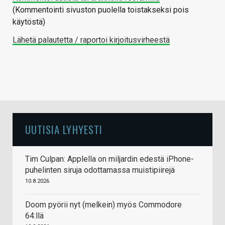
(Kommentointi sivuston puolella toistakseksi pois
käytöstä)
Lähetä palautetta / raportoi kirjoitusvirheestä
UUTISIA LYHYESTI
Tim Culpan: Applella on miljardin edestä iPhone-
puhelinten siruja odottamassa muistipiirejä
10.8.2026
Doom pyörii nyt (melkein) myös Commodore
64:llä