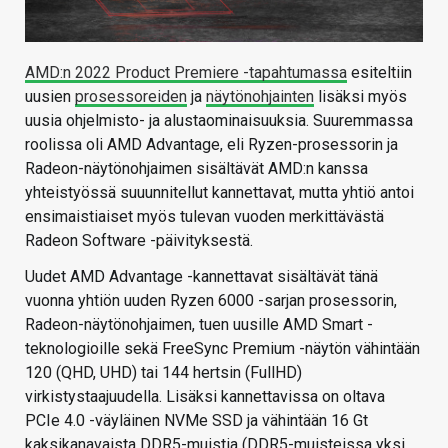
AMD:n 2022 Product Premiere -tapahtumassa
esiteltiin
uusien
prosessoreiden
ja
näytönohjainten
lisäksi myös
uusia ohjelmisto- ja alustaominaisuuksia. Suuremmassa
roolissa oli AMD Advantage, eli Ryzen-prosessorin ja
Radeon-näytönohjaimen sisältävät AMD:n kanssa
yhteistyössä suuunnitellut kannettavat, mutta yhtiö antoi
ensimaistiaiset myös tulevan vuoden merkittävästä
Radeon Software -päivityksestä.
Uudet AMD Advantage -kannettavat sisältävät tänä
vuonna yhtiön uuden Ryzen 6000 -sarjan prosessorin,
Radeon-näytönohjaimen, tuen uusille AMD Smart -
teknologioille sekä FreeSync Premium -näytön vähintään
120 (QHD, UHD) tai 144 hertsin (FullHD)
virkistystaajuudella. Lisäksi kannettavissa on oltava
PCIe 4.0 -väyläinen NVMe SSD ja vähintään 16 Gt
kaksikanavaista DDR5-muistia (DDR5-muisteissa yksi