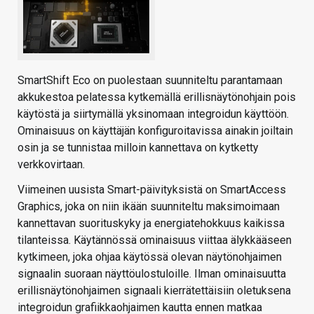
SmartShift Eco on puolestaan suunniteltu parantamaan
akkukestoa pelatessa kytkemällä erillisnäytönohjain pois
käytöstä ja siirtymällä yksinomaan integroidun käyttöön.
Ominaisuus on käyttäjän konfiguroitavissa ainakin joiltain
osin ja se tunnistaa milloin kannettava on kytketty
verkkovirtaan.
Viimeinen uusista Smart-päivityksistä on SmartAccess
Graphics, joka on niin ikään suunniteltu maksimoimaan
kannettavan suorituskyky ja energiatehokkuus kaikissa
tilanteissa. Käytännössä ominaisuus viittaa älykkääseen
kytkimeen, joka ohjaa käytössä olevan näytönohjaimen
signaalin suoraan näyttöulostuloille. Ilman ominaisuutta
erillisnäytönohjaimen signaali kierrätettäisiin oletuksena
integroidun grafiikkaohjaimen kautta ennen matkaa