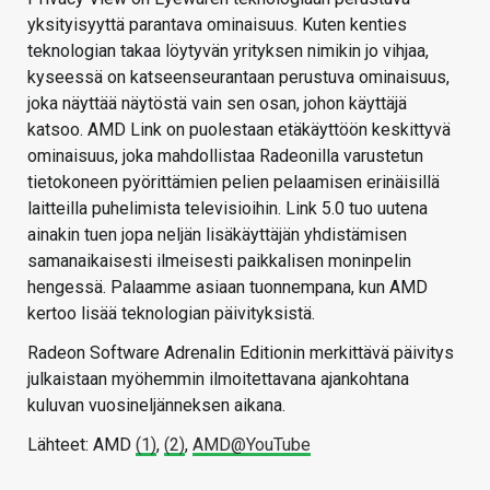
yksityisyyttä parantava ominaisuus. Kuten kenties
teknologian takaa löytyvän yrityksen nimikin jo vihjaa,
kyseessä on katseenseurantaan perustuva ominaisuus,
joka näyttää näytöstä vain sen osan, johon käyttäjä
katsoo. AMD Link on puolestaan etäkäyttöön keskittyvä
ominaisuus, joka mahdollistaa Radeonilla varustetun
tietokoneen pyörittämien pelien pelaamisen erinäisillä
laitteilla puhelimista televisioihin. Link 5.0 tuo uutena
ainakin tuen jopa neljän lisäkäyttäjän yhdistämisen
samanaikaisesti ilmeisesti paikkalisen moninpelin
hengessä. Palaamme asiaan tuonnempana, kun AMD
kertoo lisää teknologian päivityksistä.
Radeon Software Adrenalin Editionin merkittävä päivitys
julkaistaan myöhemmin ilmoitettavana ajankohtana
kuluvan vuosineljänneksen aikana.
Lähteet: AMD
(1)
,
(2)
,
AMD@YouTube