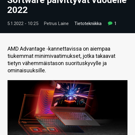
ARTIKKELIT
2022
VIDEOT
5.1.2022 - 10:25
Petrus Laine
Tietotekniikka
1
TECHBBS
TIETOA
AMD Advantage -kannettavissa on aiempaa
tiukemmat minimivaatimukset, jotka takaavat
HINTA.FI
tietyn vähemmäistason suorituskyvylle ja
ominaisuuksille.
KAUPPA
VAIHDA TEEMA
HAKU