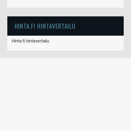
HINTA.FI HINTAVERTAILU
Hinta.fi hintavertailu