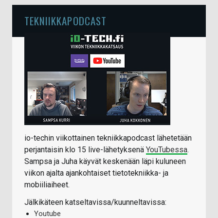
TEKNIIKKAPODCAST
io-techin viikottainen tekniikkapodcast lähetetään
perjantaisin klo 15 live-lähetyksenä
YouTubessa
.
Sampsa ja Juha käyvät keskenään läpi kuluneen
viikon ajalta ajankohtaiset tietotekniikka- ja
mobiiliaiheet.
Jälkikäteen katseltavissa/kuunneltavissa:
Youtube