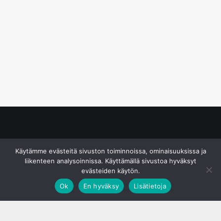
© S&J Media Oy
Käytämme evästeitä sivuston toiminnoissa, ominaisuuksissa ja
liikenteen analysoinnissa. Käyttämällä sivustoa hyväksyt
evästeiden käytön.
Ok
En hyväksy
Lisätietoja
;