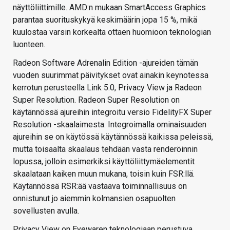
näyttöliittimille. AMD:n mukaan SmartAccess Graphics
parantaa suorituskykyä keskimäärin jopa 15 %, mikä
kuulostaa varsin korkealta ottaen huomioon teknologian
luonteen.
Radeon Software Adrenalin Edition -ajureiden tämän
vuoden suurimmat päivitykset ovat ainakin keynotessa
kerrotun perusteella Link 5.0, Privacy View ja Radeon
Super Resolution. Radeon Super Resolution on
käytännössä ajureihin integroitu versio FidelityFX Super
Resolution -skaalaimesta. Integroimalla ominaisuuden
ajureihin se on käytössä käytännössä kaikissa peleissä,
mutta toisaalta skaalaus tehdään vasta renderöinnin
lopussa, jolloin esimerkiksi käyttöliittymäelementit
skaalataan kaiken muun mukana, toisin kuin FSR:llä.
Käytännössä RSR:ää vastaava toiminnallisuus on
onnistunut jo aiemmin kolmansien osapuolten
sovellusten avulla.
Privacy View on Eyewaren teknologiaan perustuva