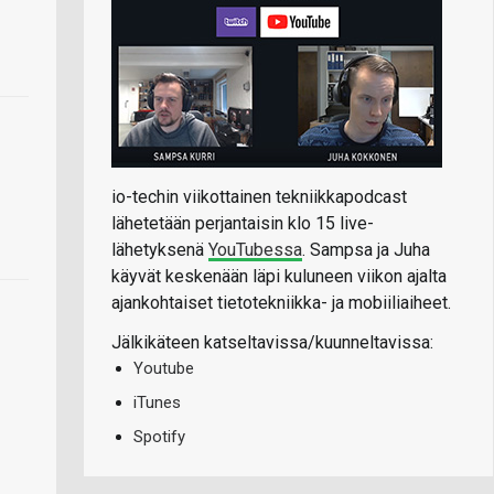
io-techin viikottainen tekniikkapodcast
lähetetään perjantaisin klo 15 live-
lähetyksenä
YouTubessa
. Sampsa ja Juha
käyvät keskenään läpi kuluneen viikon ajalta
ajankohtaiset tietotekniikka- ja mobiiliaiheet.
Jälkikäteen katseltavissa/kuunneltavissa:
Youtube
iTunes
Spotify