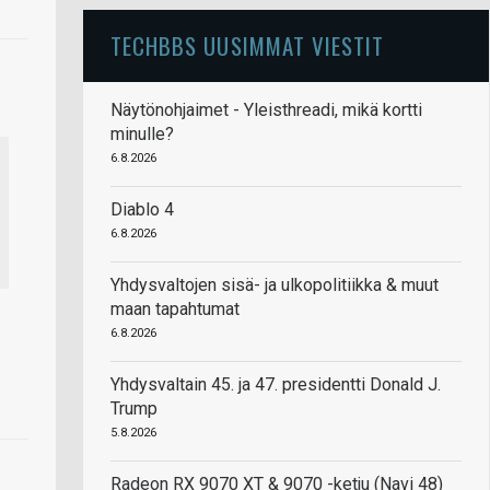
TECHBBS UUSIMMAT VIESTIT
Näytönohjaimet - Yleisthreadi, mikä kortti
minulle?
6.8.2026
Diablo 4
6.8.2026
Yhdysvaltojen sisä- ja ulkopolitiikka & muut
maan tapahtumat
6.8.2026
Yhdysvaltain 45. ja 47. presidentti Donald J.
Trump
5.8.2026
Radeon RX 9070 XT & 9070 -ketju (Navi 48)