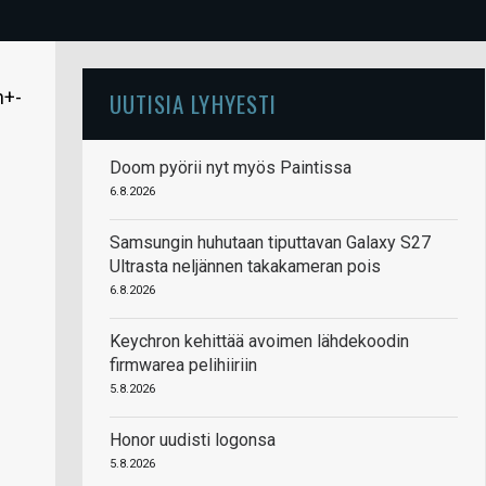
n+-
UUTISIA LYHYESTI
Doom pyörii nyt myös Paintissa
6.8.2026
Samsungin huhutaan tiputtavan Galaxy S27
Ultrasta neljännen takakameran pois
6.8.2026
Keychron kehittää avoimen lähdekoodin
firmwarea pelihiiriin
5.8.2026
Honor uudisti logonsa
5.8.2026