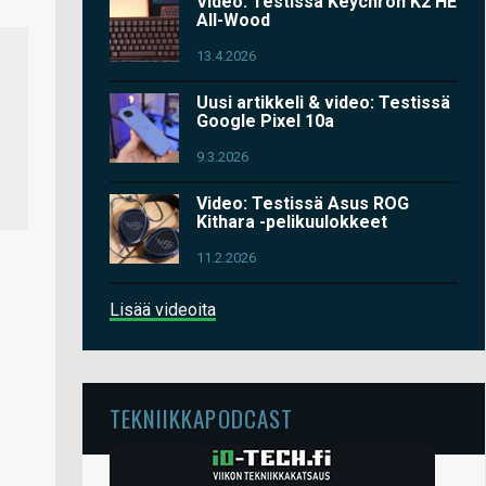
Video: Testissä Keychron K2 HE
All-Wood
13.4.2026
Uusi artikkeli & video: Testissä
Google Pixel 10a
9.3.2026
Video: Testissä Asus ROG
Kithara -pelikuulokkeet
11.2.2026
Lisää videoita
TEKNIIKKAPODCAST