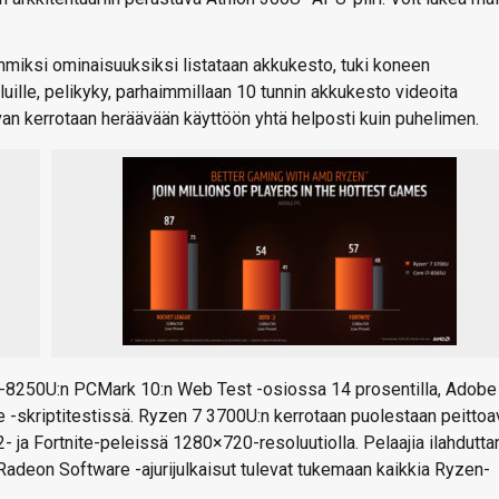
miksi ominaisuuksiksi listataan akkukesto, tuki koneen
uille, pelikyky, parhaimmillaan 10 tunnin akkukesto videoita
van kerrotaan heräävään käyttöön yhtä helposti kuin puhelimen.
-8250U:n PCMark 10:n Web Test -osiossa 14 prosentilla, Adobe
e -skriptitestissä. Ryzen 7 3700U:n kerrotaan puolestaan peittoa
 ja Fortnite-peleissä 1280×720-resoluutiolla. Pelaajia ilahdutt
i Radeon Software -ajurijulkaisut tulevat tukemaan kaikkia Ryzen-