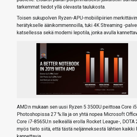
tarkemmat tiedot yllä olevasta taulukosta.
Toisen sukupolven Ryzen-APU-mobiilipiirien merkittävim
herätykselle äänikommennoilla, tuki 4K Streaming -palvel
katsellessa sekä moderni lepotila, jonka avulla kannetta
AMD:n mukaan sen uusi Ryzen 5 3500U peittoaa Core i5
Photoshopissa 27 %:lla ja on yhtä nopea Microsoft Offic
Core i7-8565U:n selkeällä erolla Rocket League-, DOTA 2-
myös tieto siitä, että tästä neljänneksestä lähtien kaikk
kannettavia.