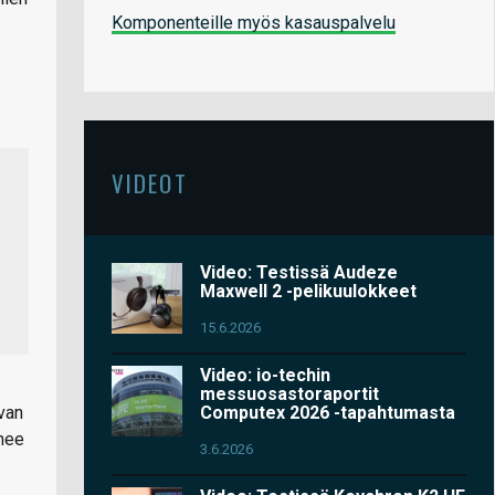
Komponenteille myös kasauspalvelu
VIDEOT
Video: Testissä Audeze
Maxwell 2 -pelikuulokkeet
15.6.2026
Video: io-techin
messuosastoraportit
van
Computex 2026 -tapahtumasta
anee
3.6.2026