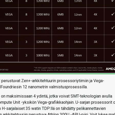
perustuvat Zen+-arkkitehtuurin prosessoriytimiin ja Vega-
alFoundriesin 12 nanometrin valmistusprosessilla.
 on maksimissaan 4 ydintä, jotka voivat SMT-teknologian avulla
mpute Unit -yksikön Vega-grafiikkaohjain. U-sarjan prosessorit 
un H-sarjalaiset 35 watin TDP:llä on tähdätty pelikannettavien
 arkkitehtuuriin perustuva Athlon 300U -APU-piiri. Voit lukea mal