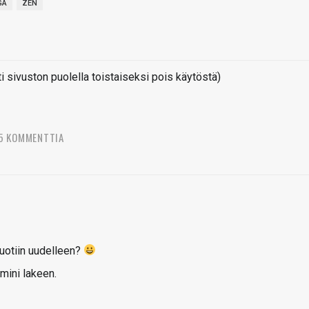
GA
ZEN
sivuston puolella toistaiseksi pois käytöstä)
5 KOMMENTTIA
uotiin uudelleen?
emini lakeen.