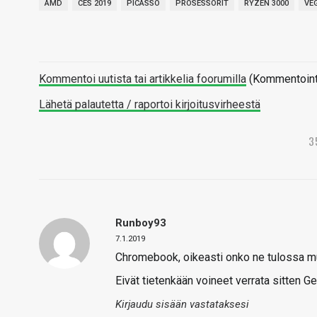
AMD
CES 2019
PICASSO
PROSESSORIT
RYZEN 3000
VE
Kommentoi uutista tai artikkelia foorumilla
(Kommentointi 
Lähetä palautetta / raportoi kirjoitusvirheestä
3
Runboy93
7.1.2019
Chromebook, oikeasti onko ne tulossa m
Eivät tietenkään voineet verrata sitten G
Kirjaudu sisään vastataksesi