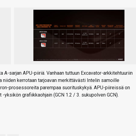
a A-sarjan APU-piiriä. Vanhaan tuttuun Excavator-arkkitehtuuriin
 niiden kerrotaan tarjoavan merkittävästi Intelin samoille
leron-prosessoreita parempaa suorituskykyä. APU-piireissä on
-yksikön grafiikkaohjain (GCN 1.2 / 3. sukupolven GCN).