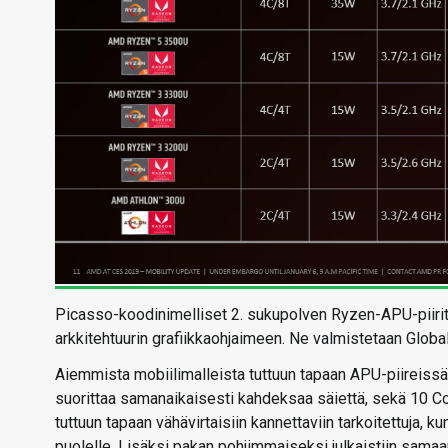
Picasso-koodinimelliset 2. sukupolven Ryzen-APU-piirit 
arkkitehtuurin grafiikkaohjaimeen. Ne valmistetaan Glob
Aiemmista mobiilimalleista tuttuun tapaan APU-piireissä
suorittaa samanaikaisesti kahdeksaa säiettä, sekä 10 Co
tuttuun tapaan vähävirtaisiin kannettaviin tarkoitettuja, k
puolelle. Lisäksi pakan pohjimmaiseksi julkaistiin samaan