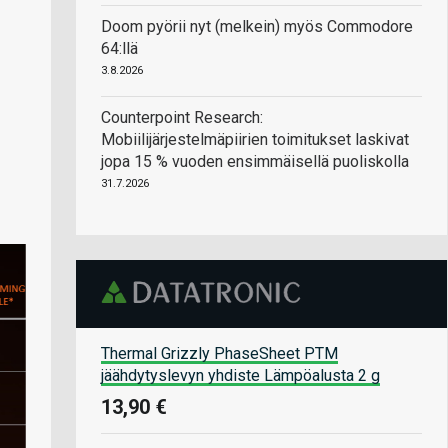
Doom pyörii nyt (melkein) myös Commodore
64:llä
3.8.2026
Counterpoint Research:
Mobiilijärjestelmäpiirien toimitukset laskivat
jopa 15 % vuoden ensimmäisellä puoliskolla
31.7.2026
Thermal Grizzly PhaseSheet PTM
jäähdytyslevyn yhdiste Lämpöalusta 2 g
13,90 €