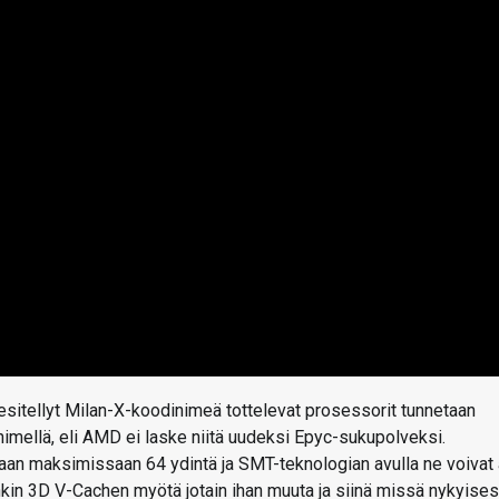
itellyt Milan-X-koodinimeä tottelevat prosessorit tunnetaan
mellä, eli AMD ei laske niitä uudeksi Epyc-sukupolveksi.
an maksimissaan 64 ydintä ja SMT-teknologian avulla ne voivat 
nkin 3D V-Cachen myötä jotain ihan muuta ja siinä missä nykyise