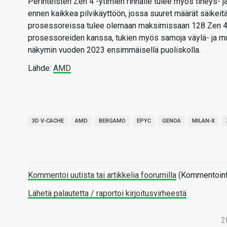
Perinteisten Zen 4 -ytimien rinnalle tulee myös tiheys- 
ennen kaikkea pilvikäyttöön, jossa suuret määrät säikei
prosessoreissa tulee olemaan maksimissaan 128 Zen 4c 
prosessoreiden kanssa, tukien myös samoja väylä- ja mu
näkymin vuoden 2023 ensimmäisellä puoliskolla.
Lähde:
AMD
3D V-CACHE
AMD
BERGAMO
EPYC
GENOA
MILAN-X
Kommentoi uutista tai artikkelia foorumilla
(Kommentointi 
Lähetä palautetta / raportoi kirjoitusvirheestä
2