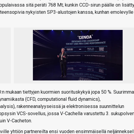
ppulaivassa sitä peräti 768 Mt; kunkin CCD-sirun päälle on lisätt
yhteensopivia nykyisten SP3-alustojen kanssa, kunhan emolevylle
:n mukaan tiettyjen kuormien suorituskykyä jopa 50 %. Suurimma
ynamiikasta (CFD, computational fluid dynamics),
alysis), rakenneanalyyseissä ja elektronisessa suunnittelun
opsysin VCS-sovellus, jossa V-Cachella varustettu 3. sukupolve
uin V-Cacheton.
ville yhtiön partnereilta ensi vuoden ensimmäisellä neljänneksell