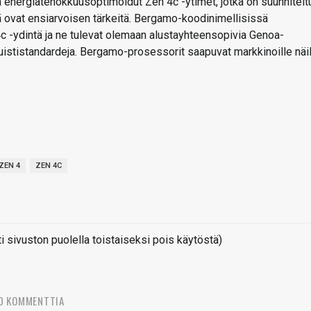
ja energiatehokkuusoptimoidut Zen 4c -ytimet, jotka on suunnitelt
tä ovat ensiarvoisen tärkeitä. Bergamo-koodinimellisissä
-ydintä ja ne tulevat olemaan alustayhteensopivia Genoa-
ististandardeja. Bergamo-prosessorit saapuvat markkinoille näil
ZEN 4
ZEN 4C
sivuston puolella toistaiseksi pois käytöstä)
0 KOMMENTTIA