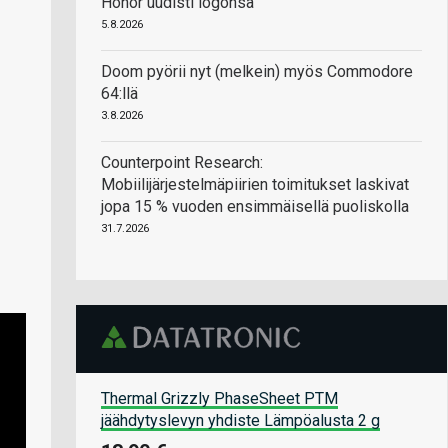
Honor uudisti logonsa
5.8.2026
Doom pyörii nyt (melkein) myös Commodore
64:llä
3.8.2026
Counterpoint Research:
Mobiilijärjestelmäpiirien toimitukset laskivat
jopa 15 % vuoden ensimmäisellä puoliskolla
31.7.2026
Thermal Grizzly PhaseSheet PTM
jäähdytyslevyn yhdiste Lämpöalusta 2 g