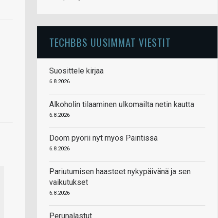
TECHBBS UUSIMMAT VIESTIT
Suosittele kirjaa
6.8.2026
Alkoholin tilaaminen ulkomailta netin kautta
6.8.2026
Doom pyörii nyt myös Paintissa
6.8.2026
Pariutumisen haasteet nykypäivänä ja sen
vaikutukset
6.8.2026
Perunalastut