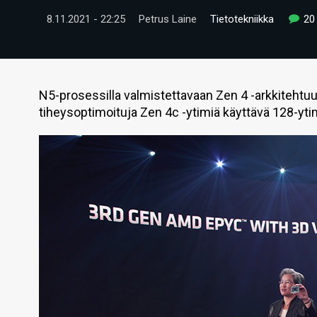
8.11.2021 - 22:25
Petrus Laine
Tietotekniikka
20
N5-prosessilla valmistettavaan Zen 4 -arkkitehtu
tiheysoptimoituja Zen 4c -ytimiä käyttävä 128-y