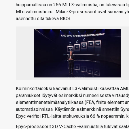
huippumallissa on 256 Mt L3-välimuistia, on tulevassa li
Mt:n välimuistisiru. Milan-X-prosessorit ovat suoraan 
asennettu sitä tukeva BIOS.
Kolminkertaiseksi kasvanut L3-välimuisti kasvattaa AMD
parannukset löytyvät esimerkiksi numeerisesta virtausd
elementtimenetelmäanalytiikassa (FEA, finite element an
automatisoinnissa. Käytännön esimerkkinä annettiin Syn
Epyc verifioi RTL-laitteistokuvauksia 66 % nopeammin, k
Epyc-prosessorit 3D V-Cache -välimuistilla tulevat saata