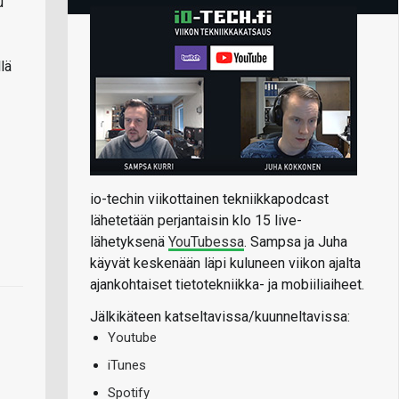
u
lä
io-techin viikottainen tekniikkapodcast
lähetetään perjantaisin klo 15 live-
lähetyksenä
YouTubessa
. Sampsa ja Juha
käyvät keskenään läpi kuluneen viikon ajalta
ajankohtaiset tietotekniikka- ja mobiiliaiheet.
Jälkikäteen katseltavissa/kuunneltavissa:
Youtube
iTunes
Spotify