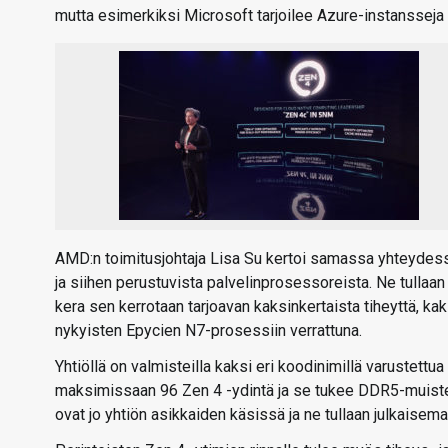
mutta esimerkiksi Microsoft tarjoilee Azure-instansseja u
AMD:n toimitusjohtaja Lisa Su kertoi samassa yhteydess
ja siihen perustuvista palvelinprosessoreista. Ne tulla
kera sen kerrotaan tarjoavan kaksinkertaista tiheyttä, ka
nykyisten Epycien N7-prosessiin verrattuna.
Yhtiöllä on valmisteilla kaksi eri koodinimillä varustettu
maksimissaan 96 Zen 4 -ydintä ja se tukee DDR5-muiste
ovat jo yhtiön asikkaiden käsissä ja ne tullaan julkaisem