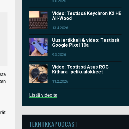
3.6.2026
Video: Testissä Keychron K2 HE
All-Wood
13.4.2026
Uusi artikkeli & video: Testissä
Google Pixel 10a
9.3.2026
Video: Testissä Asus ROG
Kithara -pelikuulokkeet
sta
ten
11.2.2026
Lisää videoita
rät
TEKNIIKKAPODCAST