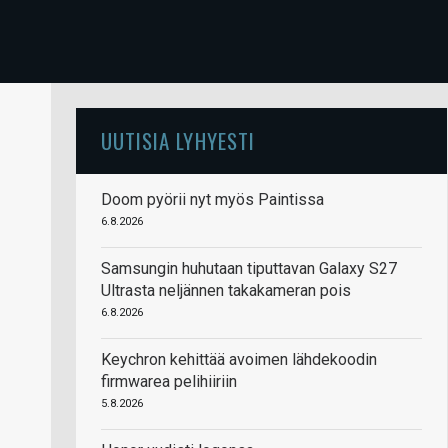
UUTISIA LYHYESTI
Doom pyörii nyt myös Paintissa
6.8.2026
Samsungin huhutaan tiputtavan Galaxy S27
Ultrasta neljännen takakameran pois
6.8.2026
Keychron kehittää avoimen lähdekoodin
firmwarea pelihiiriin
5.8.2026