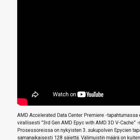
AMD Accelerated Data Center Premiere -tapahtumassa es
virallisesti ”3rd Gen AMD Epyc with AMD 3D V-Cache” -ni
Prosessoreissa on nykyisten 3. sukupolven Epycien tapa
samanaikaisesti 128 säiettä. Välimuistin määrä on kuite