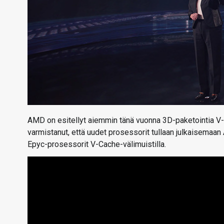
AMD on esitellyt aiemmin tänä vuonna 3D-paketointia V-C
varmistanut, että uudet prosessorit tullaan julkaisemaan A
Epyc-prosessorit V-Cache-välimuistilla.