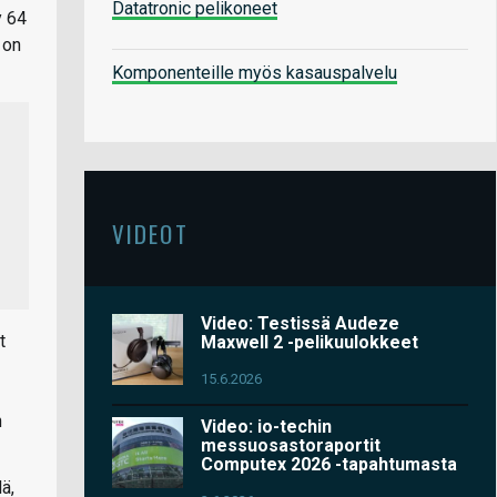
Datatronic pelikoneet
y 64
 on
Komponenteille myös kasauspalvelu
VIDEOT
Video: Testissä Audeze
t
Maxwell 2 -pelikuulokkeet
15.6.2026
n
Video: io-techin
messuosastoraportit
Computex 2026 -tapahtumasta
ä,