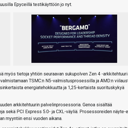
usilla Epyceillä testikäyttöön jo nyt.
ä myös tietoja yhtiön seuraavan sukupolven Zen 4 -arkkitehtuuri
an valmistamaan TSMC:n N5-valmistusprosessilla ja AMD:n viilaus
ksinkertaista energiatehokkuutta ja 1,25-kertaista suorituskykyä
a uuden arkkitehtuurin palvelinprosessoria. Genoa sisältää
ja sekä PCI Express 5.0- ja CXL-väyliä. Prosessoreiden näyte-e
aan myyntiin ensi vuoden aikana.