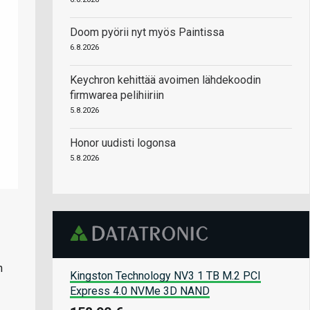
Doom pyörii nyt myös Paintissa
6.8.2026
Keychron kehittää avoimen lähdekoodin
firmwarea pelihiiriin
5.8.2026
Honor uudisti logonsa
5.8.2026
n
Kingston Technology NV3 1 TB M.2 PCI
Express 4.0 NVMe 3D NAND