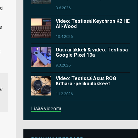
3.6.2026
si
Video: Testissä Keychron K2 HE
All-Wood
e
13.4.2026
Uusi artikkeli & video: Testissä
i
Google Pixel 10a
9.3.2026
Video: Testissä Asus ROG
Kithara -pelikuulokkeet
ka
11.2.2026
Lisää videoita