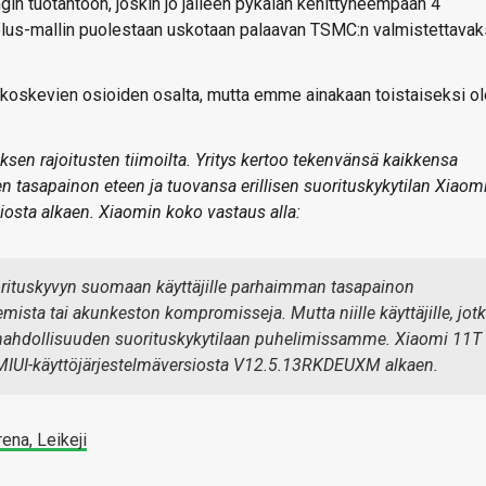
in tuotantoon, joskin jo jälleen pykälän kehittyneempään 4
 plus-mallin puolestaan uskotaan palaavan TSMC:n valmistettavak
koskevien osioiden osalta, mutta emme ainakaan toistaiseksi ol
ksen rajoitusten tiimoilta. Yritys kertoo tekenvänsä kaikkensa
n tasapainon eteen ja tuovansa erillisen suorituskykytilan Xiaom
osta alkaen. Xiaomin koko vastaus alla:
tuskyvyn suomaan käyttäjille parhaimman tasapainon
sta tai akunkeston kompromisseja. Mutta niille käyttäjille, jot
mahdollisuuden suorituskykytilaan puhelimissamme. Xiaomi 11T
lä, MIUI-käyttöjärjestelmäversiosta V12.5.13RKDEUXM alkaen.
ena,
Leikeji