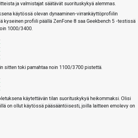
aitteista ja valmistajat säätävät suorituskykyä alemmas.
ksena käytössä olevan dynaaminen-virrankäyttöprofiilin
ssä kyseinen profiili päällä ZenFone 8 saa Geekbench 5 -testissä
noin 1000/3400.
r
r
r
niin sitten toki pamahtaa noin 1100/3700 pistettä.
r
r
letuksena käytettävän tilan suorituskykyä heikommaksi. Olisi
täjillä on ollut käytössä pääsääntöisesti, joilla laitteen emolevy on