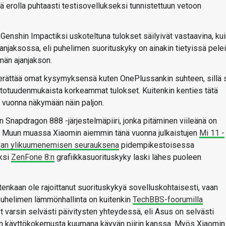
lä erolla puhtaasti testisovellukseksi tunnistettuun vetoon
 Genshin Impactiksi uskoteltuna tulokset säilyivät vastaavina, ku
janjaksossa, eli puhelimen suorituskyky on ainakin tietyissä pele
mmän ajanjakson.
 herättää omat kysymyksensä kuten OnePlussankin suhteen, sillä 
 totuudenmukaista korkeammat tulokset. Kuitenkin kenties tätä
ä vuonna näkymään näin paljon.
n Snapdragon 888 -järjestelmäpiiri, jonka pitäminen viileänä on
le. Muun muassa Xiaomin aiemmin tänä vuonna julkaistujen
Mi 11 -
atuvan ylikuumenemisen seurauksena
pidempikestoisessa
iksi
ZenFone 8:n
grafiikkasuorituskyky laski lähes puoleen
enkaan ole rajoittanut suorituskykyä sovelluskohtaisesti, vaan
Puhelimen lämmönhallinta on kuitenkin
TechBBS-foorumilla
t varsin selvästi päivitysten yhteydessä, eli Asus on selvästi
aan käyttökokemusta kuumana käyvän piirin kanssa. Myös Xiaomin