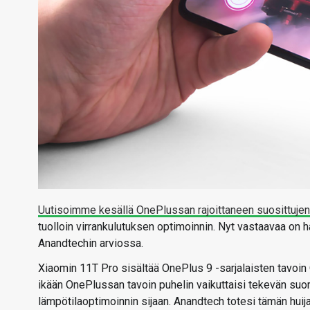
Uutisoimme kesällä OnePlussan rajoittaneen suosittujen
tuolloin virrankulutuksen optimoinnin. Nyt vastaavaa o
Anandtechin arviossa.
Xiaomin 11T Pro sisältää OnePlus 9 -sarjalaisten tavoin
ikään OnePlussan tavoin puhelin vaikuttaisi tekevän su
lämpötilaoptimoinnin sijaan. Anandtech totesi tämän hui