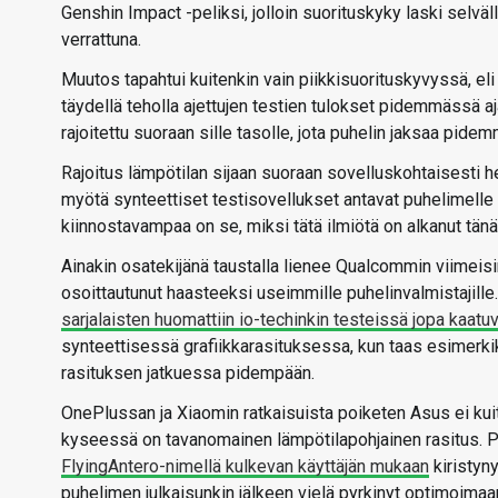
Genshin Impact -peliksi, jolloin suorituskyky laski selväl
verrattuna.
Muutos tapahtui kuitenkin vain piikkisuorituskyvyssä, eli
täydellä teholla ajettujen testien tulokset pidemmässä a
rajoitettu suoraan sille tasolle, jota puhelin jaksaa pide
Rajoitus lämpötilan sijaan suoraan sovelluskohtaisesti
myötä synteettiset testisovellukset antavat puhelimelle
kiinnostavampaa on se, miksi tätä ilmiötä on alkanut tän
Ainakin osatekijänä taustalla lienee Qualcommin viimeisi
osoittautunut haasteeksi useimmille puhelinvalmistajil
sarjalaisten huomattiin io-techinkin testeissä jopa ka
synteettisessä grafiikkarasituksessa, kun taas esimerk
rasituksen jatkuessa pidempään.
OnePlussan ja Xiaomin ratkaisuista poiketen Asus ei kuit
kyseessä on tavanomainen lämpötilapohjainen rasitus. 
FlyingAntero-nimellä kulkevan käyttäjän mukaan
kiristyny
puhelimen julkaisunkin jälkeen vielä pyrkinyt optimoim