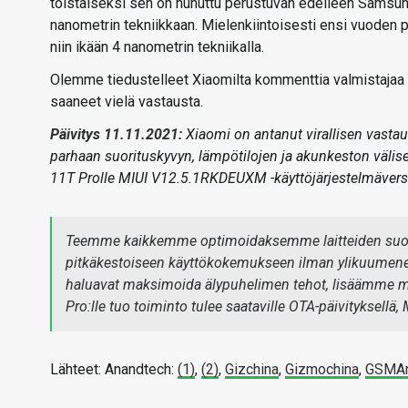
toistaiseksi sen on huhuttu perustuvan edelleen Samsung
nanometrin tekniikkaan. Mielenkiintoisesti ensi vuoden
niin ikään 4 nanometrin tekniikalla.
Olemme tiedustelleet Xiaomilta kommenttia valmistajaa 
saaneet vielä vastausta.
Päivitys 11.11.2021:
Xiaomi on antanut virallisen vastau
parhaan suorituskyvyn, lämpötilojen ja akunkeston välise
11T Prolle MIUI V12.5.1RKDEUXM -käyttöjärjestelmäversi
Teemme kaikkemme optimoidaksemme laitteiden suori
pitkäkestoiseen käyttökokemukseen ilman ylikuumenemi
haluavat maksimoida älypuhelimen tehot, lisäämme 
Pro:lle tuo toiminto tulee saataville OTA-päivityksel
Lähteet: Anandtech:
(1)
,
(2)
,
Gizchina
,
Gizmochina
,
GSMAr