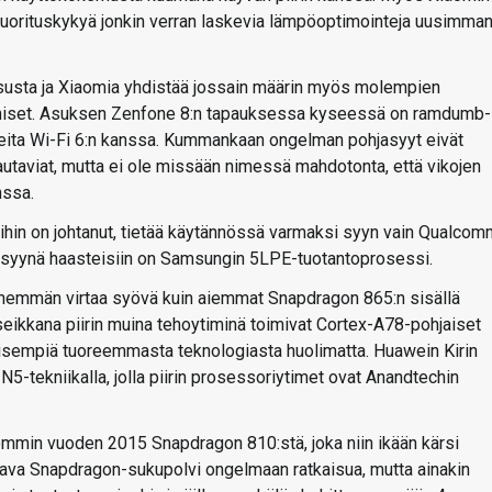
uorituskykyä jonkin verran laskevia lämpöoptimointeja uusimma
 Asusta ja Xiaomia yhdistää jossain määrin myös molempien
amiset. Asuksen Zenfone 8:n tapauksessa kyseessä on ramdumb-
asteita Wi-Fi 6:n kanssa. Kummankaan ongelman pohjasyyt eivät
rautaviat, mutta ei ole missään nimessä mahdotonta, että vikojen
nssa.
ihin on johtanut, tietää käytännössä varmaksi syyn vain Qualcom
sasyynä haasteisiin on Samsungin 5LPE-tuotantoprosessi.
 enemmän virtaa syövä kuin aiemmat Snapdragon 865:n sisällä
eikkana piirin muina tehoytiminä toimivat Cortex-A78-pohjaiset
äisempiä tuoreemmasta teknologiasta huolimatta. Huawein Kirin
5-tekniikalla, jolla piirin prosessoriytimet ovat Anandtechin
mmin vuoden 2015 Snapdragon 810:stä, joka niin ikään kärsi
ava Snapdragon-sukupolvi ongelmaan ratkaisua, mutta ainakin