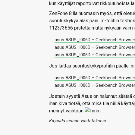
kun käyttäjät raportoivat rikkoutuneista l
ZenFone 8:lla huomasin myös, että oletu
suorituskykyä alas päin. Io-techin testi
1123/3656 pistettä mutta nykyään vain 
asus ASUS_I006D – Geekbench Browse
asus ASUS_I006D – Geekbench Browse
asus ASUS_I006D – Geekbench Browse
Jos laittaa suorituskykyprofiilin päälle, 
asus ASUS_I006D – Geekbench Browse
asus ASUS_I006D – Geekbench Browse
Jostain syystä Asus on halunnut säätää o
ihan kiva tietää, että mikä tila niillä käyt
mennyt vaihtoon
.
Kirjaudu sisään vastataksesi