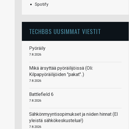
Spotify
TECHBBS UUSIMMAT VIESTIT
Pyöräily
7.8.2026
Mikä ärsyttää pyöräilijöissä (Oli:
Kilpapyöräilijöiden "pakat"..)
7.8.2026
Battlefield 6
7.8.2026
Sähkönmyyntisopimukset ja niiden hinnat (EI
yleistä sähkökeskustelua!)
7.8.2026