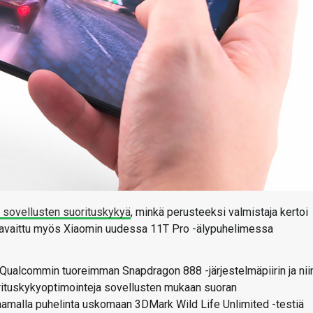
 sovellusten suorituskykyä
, minkä perusteeksi valmistaja kertoi
n havaittu myös Xiaomin uudessa 11T Pro -älypuhelimessa
 Qualcommin tuoreimman Snapdragon 888 -järjestelmäpiirin ja nii
orituskykyoptimointeja sovellusten mukaan suoran
jaamalla puhelinta uskomaan 3DMark Wild Life Unlimited -testiä