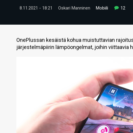
8.11.2021 - 18:21
Oskari Manninen
Mobiili
12
OnePlussan kesäistä kohua muistuttavian rajoitu
järjestelmäpiirin lämpöongelmat, joihin viittaavia h