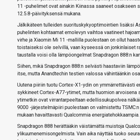
11 -puhelimet ovat ainakin Kiinassa saaneet osakseen s
12.5.8-päivityksensä mukana.
Jälkikäteen tulleiden suorituskykyoptimointien lisäksi
puhelinten kohtaamat emolevyn vaihtoa vaatineet hajo
virhe ja Xiaomin Mi 11 -mallilla puolestaan on ollut ha
toistaiseksi ole selvillä, vaan kyseessä on jonkinlaiset 
taustalla voisi olla lämpöongelmat Snapdragon 888:n ka
Siihen, mikä Snapdragon 888:n selvästi haastaviin lämpö
itse, mutta Anandtechin testien valossa vähintäänkin o
Uutena piiriin tuotu Cortex-X1-ydin on ymmärrettävästi
sykkineet Cortex-A77-ytimet, mutta huomion arvoisena s
ytimetkin ovat virrantarpeeltaan edellissukupolvea nälk
9000 -järjestelmäpiiri puolestaan on valmistettu TSMC:n N
mukaan havaittavasti Qualcommia energiatehokkaampia.
Snapdragon 888 herättääkin väistämättä muistoja Qualco
ylikuumenemisongelmista. Vain aika näyttää tuoko seura