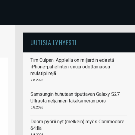
UUTISIA LYHYESTI
Tim Culpan: Applella on miljardin edestä
iPhone-puhelinten siruja odottamassa
muistipiirejä
7.8.2026
Samsungin huhutaan tiputtavan Galaxy S27
Ultrasta neljännen takakameran pois
6.8.2026
Doom pyörii nyt (melkein) myös Commodore
64:llä
6.8.2026