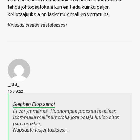
tehdä johtopäätöksiä kun en tiedä kuinka paljon
kellotaajuuksia on laskettu x mallien verrattuna.
Kirjaudu sisään vastataksesi
_j03_
15.3.2022
Stephen Elop sanoi
Ei voi ymmärtää. Huonompaa prossua tavallaan
isommalla mallinumerolla jota ostaja luulee siten
paremmaksi.
Napsauta laajentaaksesi…