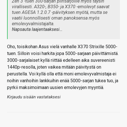
Zen 3 -tuen 300-sarjan piirisarjoille myös täysin
virallisesti. A320-, B350- ja X370 -emolevyt saavat
tuen AGESA 1.2.0.7 -päivityksen myötä, mutta se
vaatii luonnollisesti oman panoksensa myös
emolevyvalmistajalta.
Napsauta laajentaaksesi…
Oho, toisikohan Asus vielä vanhalle X370 Strixille 5000-
tuen. Silloin voisi harkita jopa 5000-sarjaan päivittämistä.
3000-sarjalaiset kyllä riittää edelleen aika suvereenisti
1440p-resolla, joten vaikea mitään päivitystä on
perustella. Voi kyllä olla että moni emolevyvalmistaja ei
noihin vanhoihin lankkuihin enää 5000-sarjan tukea tuo, ja
pyrkii maksimoimaan uusien emolevyjen myyntiä.
Kirjaudu sisään vastataksesi