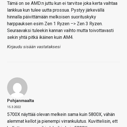
Tämä on se AMD:n juttu kun ei tarvitse joka kerta vaihtaa
lankkua kun tulee uutta prossua. Pystyy järkevällä
hinnalla päivittämään melkoisen suorituskyky
harppauksen esim Zen 1 Ryzen –> Zen 3 Ryzen.
Seuraavaksi tuleekin kannan vaihto mutta toivottavasti
sekin yhtä pitkä ikäinen kuin AM4.
Kirjaudu sisään vastataksesi
Pohjanmaalta
15.3.2022
5700X näyttää olevan melkein sama kuin 5800X, vähän
alemmat kellot ja pienempi virrankulutus. Kuvittelisin, ett