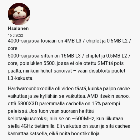
Hsalonen
15.3.2022
4000-sarjassa tosiaan on 4MB L3 / chiplet ja 0.5MB L2 /
core.
5000-sarjassa sitten on 16MB L3 / chiplet ja 0.5MB L2 /
core, poislukien 5500, jossa ei ole otettu SMT:tä pois
päältä, niinkuin huhut sanoivat – vaan disabloitu puolet
L3-kakusta.
Hardwareunboxedilla oli video tästä, kuinka paljon cache
vaikuttaa ja se kyllähän se vaikuttaa. AMD itsekin sanoo,
että 5800X3D paremmalla cachella on 15% parempi
peleissä. Jos tuon vaan suoraan heittää
kellotaajuuseroksi, niin se on ~600MHz, kun liikutaan
siellä 4GHz tietämillä. Eli vaikutus on suuri ja sitä cachea
kannattaa katsella, eikä noita boostikelloja..