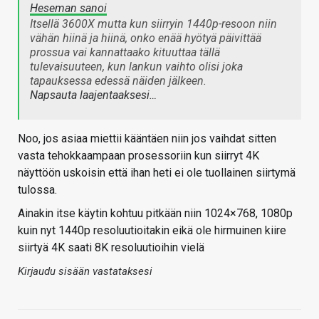
Heseman sanoi
Itsellä 3600X mutta kun siirryin 1440p-resoon niin
vähän hiinä ja hiinä, onko enää hyötyä päivittää
prossua vai kannattaako kituuttaa tällä
tulevaisuuteen, kun lankun vaihto olisi joka
tapauksessa edessä näiden jälkeen.
Napsauta laajentaaksesi…
Noo, jos asiaa miettii kääntäen niin jos vaihdat sitten
vasta tehokkaampaan prosessoriin kun siirryt 4K
näyttöön uskoisin että ihan heti ei ole tuollainen siirtymä
tulossa.
Ainakin itse käytin kohtuu pitkään niin 1024×768, 1080p
kuin nyt 1440p resoluutioitakin eikä ole hirmuinen kiire
siirtyä 4K saati 8K resoluutioihin vielä
Kirjaudu sisään vastataksesi