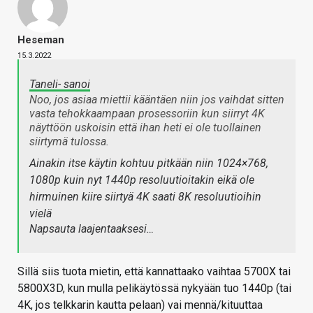
Heseman
15.3.2022
Taneli- sanoi
Noo, jos asiaa miettii kääntäen niin jos vaihdat sitten
vasta tehokkaampaan prosessoriin kun siirryt 4K
näyttöön uskoisin että ihan heti ei ole tuollainen
siirtymä tulossa.
Ainakin itse käytin kohtuu pitkään niin 1024×768,
1080p kuin nyt 1440p resoluutioitakin eikä ole
hirmuinen kiire siirtyä 4K saati 8K resoluutioihin
vielä
Napsauta laajentaaksesi…
Sillä siis tuota mietin, että kannattaako vaihtaa 5700X tai
5800X3D, kun mulla pelikäytössä nykyään tuo 1440p (tai
4K, jos telkkarin kautta pelaan) vai mennä/kituuttaa