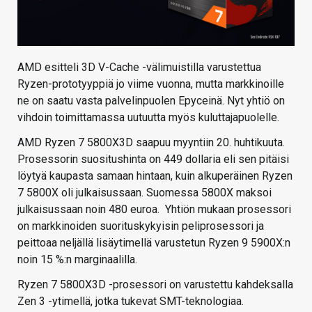
AMD esitteli 3D V-Cache -välimuistilla varustettua
Ryzen-prototyyppiä jo viime vuonna, mutta markkinoille
ne on saatu vasta palvelinpuolen Epyceinä. Nyt yhtiö on
vihdoin toimittamassa uutuutta myös kuluttajapuolelle.
AMD Ryzen 7 5800X3D saapuu myyntiin 20. huhtikuuta.
Prosessorin suositushinta on 449 dollaria eli sen pitäisi
löytyä kaupasta samaan hintaan, kuin alkuperäinen Ryzen
7 5800X oli julkaisussaan. Suomessa 5800X maksoi
julkaisussaan noin 480 euroa. Yhtiön mukaan prosessori
on markkinoiden suorituskykyisin peliprosessori ja
peittoaa neljällä lisäytimellä varustetun Ryzen 9 5900X:n
noin 15 %:n marginaalilla.
Ryzen 7 5800X3D -prosessori on varustettu kahdeksalla
Zen 3 -ytimellä, jotka tukevat SMT-teknologiaa.