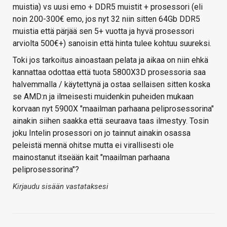
muistia) vs uusi emo + DDR5 muistit + prosessori (eli
noin 200-300€ emo, jos nyt 32 niin sitten 64Gb DDR5
muistia että pärjää sen 5+ vuotta ja hyvä prosessori
arviolta 500€+) sanoisin että hinta tulee kohtuu suureksi.
Toki jos tarkoitus ainoastaan pelata ja aikaa on niin ehkä
kannattaa odottaa että tuota 5800X3D prosessoria saa
halvemmalla / käytettynä ja ostaa sellaisen sitten koska
se AMD:n ja ilmeisesti muidenkin puheiden mukaan
korvaan nyt 5900X "maailman parhaana peliprosessorina"
ainakin siihen saakka että seuraava taas ilmestyy. Tosin
joku Intelin prosessori on jo tainnut ainakin osassa
peleistä mennä ohitse mutta ei virallisesti ole
mainostanut itseään kait "maailman parhaana
peliprosessorina"?
Kirjaudu sisään vastataksesi