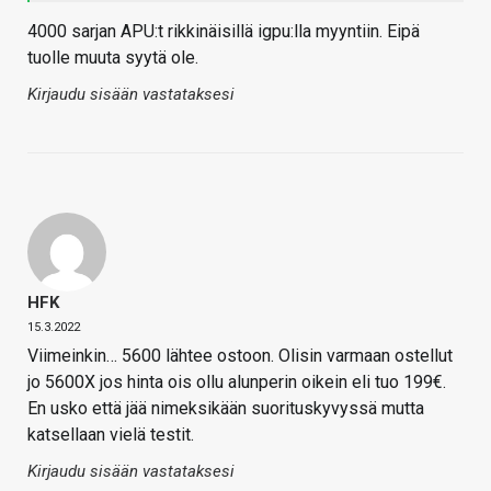
4000 sarjan APU:t rikkinäisillä igpu:lla myyntiin. Eipä
tuolle muuta syytä ole.
Kirjaudu sisään vastataksesi
HFK
15.3.2022
Viimeinkin… 5600 lähtee ostoon. Olisin varmaan ostellut
jo 5600X jos hinta ois ollu alunperin oikein eli tuo 199€.
En usko että jää nimeksikään suorituskyvyssä mutta
katsellaan vielä testit.
Kirjaudu sisään vastataksesi