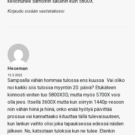
kellottunee samoihin lukuihin kuin 5800X.
Kirjaudu sisään vastataksesi
Heseman
15.3.2022
Sampsalla vähän hommaa tulossa ens kuussa
Vai oliko
noi kaikki siis tulossa myyntiin 20. päivä? Etukäteen
kiinnosti eniten tuo 5800X3D, mutta myös 5700X vois
olla jees. Itsellä 3600X mutta kun siirryin 1440p-resoon
niin vähän hiinä ja hiinä, onko enää hyötyä päivittää
prossua vai kannattaako kituuttaa tällä tulevaisuuteen,
kun lankun vaihto olisi joka tapauksessa edessä näiden
jälkeen. No, katsotaan tuloksia kun ne tulee. Etenkin