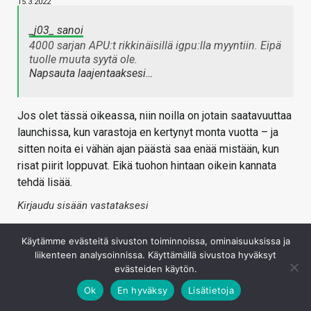
15.3.2022
_j03_ sanoi
4000 sarjan APU:t rikkinäisillä igpu:lla myyntiin. Eipä
tuolle muuta syytä ole.
Napsauta laajentaaksesi…
Jos olet tässä oikeassa, niin noilla on jotain saatavuuttaa
launchissa, kun varastoja en kertynyt monta vuotta – ja
sitten noita ei vähän ajan päästä saa enää mistään, kun
risat piirit loppuvat. Eikä tuohon hintaan oikein kannata
tehdä lisää.
Kirjaudu sisään vastataksesi
Käytämme evästeitä sivuston toiminnoissa, ominaisuuksissa ja
liikenteen analysoinnissa. Käyttämällä sivustoa hyväksyt
evästeiden käytön.
Ok
En hyväksy
Lisätietoja