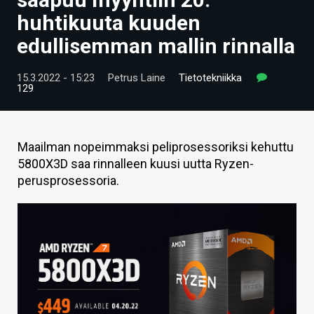
ARTIKKELIT
huhtikuuta kuuden
edullisemman mallin rinnalla
VIDEOT
TECHBBS
15.3.2022 - 15:23
Petrus Laine
Tietotekniikka
129
TIETOA
HINTA.FI
Maailman nopeimmaksi peliprosessoriksi kehuttu
5800X3D saa rinnalleen kuusi uutta Ryzen-
KAUPPA
perusprosessoria.
VAIHDA TEEMA
HAKU