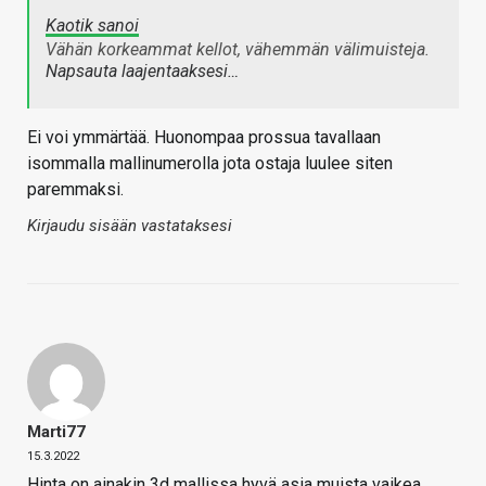
Kaotik sanoi
Vähän korkeammat kellot, vähemmän välimuisteja.
Napsauta laajentaaksesi…
Ei voi ymmärtää. Huonompaa prossua tavallaan
isommalla mallinumerolla jota ostaja luulee siten
paremmaksi.
Kirjaudu sisään vastataksesi
Marti77
15.3.2022
Hinta on ainakin 3d mallissa hyvä asia muista vaikea