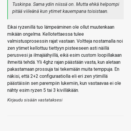
Tuskinpa. Sama ydin niissä on. Mutta ehkä helpompi
pitää viileänä kun ytimet kauempana toisistaan.
Eikai ryzenillä tuo lämpeäminen ole ollut muutenkaan
mikään ongelma. Kellotettaessa tulee
valmistusprosessin rajat vastaan. Voltteja nostamalla noi
zen ytimet kellottuu tiettyyn pisteeseen asti näillä
perusvesi ja ilmajäähyillä, eikä esim custom loopillakaan
ihmeitä tehdä. Yli 4ghz rajan päästään vasta, kun aletaan
pakastamaan prossuja tai tekemään muita temppuja. En
näkisi, että 2+2 configuraatiolla eli eri zen ytimillä
päästäisiin sen parempiin lukemiin, kun vastaavaa ei ole
nähty esim ryzen 5 tai 3 kivilläkään.
Kirjaudu sisään vastataksesi