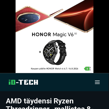
AMD täydensi Ryzen
UUTISET
Threadripper -mallistoa 8-