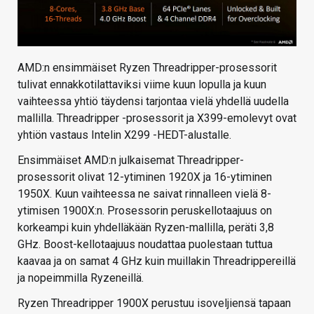
AMD:n ensimmäiset Ryzen Threadripper-prosessorit
tulivat ennakkotilattaviksi viime kuun lopulla ja kuun
vaihteessa yhtiö täydensi tarjontaa vielä yhdellä uudella
mallilla. Threadripper -prosessorit ja X399-emolevyt ovat
yhtiön vastaus Intelin X299 -HEDT-alustalle.
Ensimmäiset AMD:n julkaisemat Threadripper-
prosessorit olivat 12-ytiminen 1920X ja 16-ytiminen
1950X. Kuun vaihteessa ne saivat rinnalleen vielä 8-
ytimisen 1900X:n. Prosessorin peruskellotaajuus on
korkeampi kuin yhdelläkään Ryzen-mallilla, peräti 3,8
GHz. Boost-kellotaajuus noudattaa puolestaan tuttua
kaavaa ja on samat 4 GHz kuin muillakin Threadrippereillä
ja nopeimmilla Ryzeneillä.
Ryzen Threadripper 1900X perustuu isoveljiensä tapaan