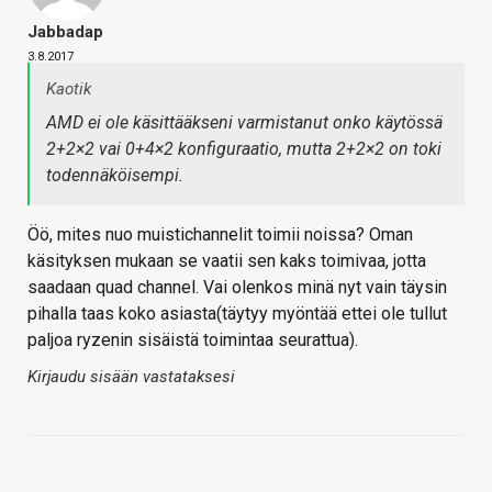
Jabbadap
3.8.2017
Kaotik
AMD ei ole käsittääkseni varmistanut onko käytössä
2+2×2 vai 0+4×2 konfiguraatio, mutta 2+2×2 on toki
todennäköisempi.
Öö, mites nuo muistichannelit toimii noissa? Oman
käsityksen mukaan se vaatii sen kaks toimivaa, jotta
saadaan quad channel. Vai olenkos minä nyt vain täysin
pihalla taas koko asiasta(täytyy myöntää ettei ole tullut
paljoa ryzenin sisäistä toimintaa seurattua).
Kirjaudu sisään vastataksesi