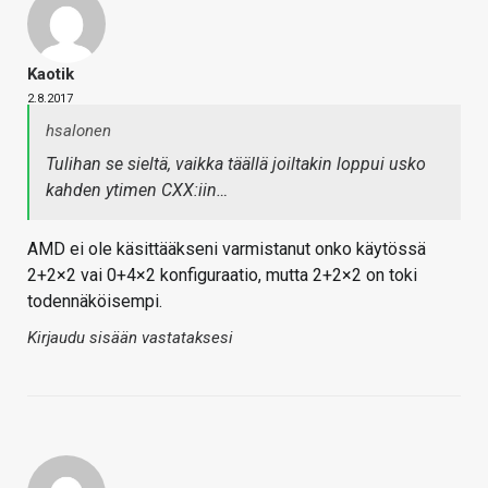
Kaotik
2.8.2017
hsalonen
Tulihan se sieltä, vaikka täällä joiltakin loppui usko
kahden ytimen CXX:iin…
AMD ei ole käsittääkseni varmistanut onko käytössä
2+2×2 vai 0+4×2 konfiguraatio, mutta 2+2×2 on toki
todennäköisempi.
Kirjaudu sisään vastataksesi