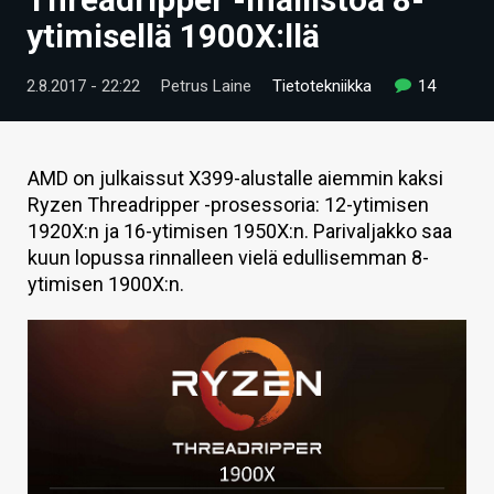
ARTIKKELIT
ytimisellä 1900X:llä
VIDEOT
2.8.2017 - 22:22
Petrus Laine
Tietotekniikka
14
TECHBBS
TIETOA
AMD on julkaissut X399-alustalle aiemmin kaksi
Ryzen Threadripper -prosessoria: 12-ytimisen
HINTA.FI
1920X:n ja 16-ytimisen 1950X:n. Parivaljakko saa
kuun lopussa rinnalleen vielä edullisemman 8-
KAUPPA
ytimisen 1900X:n.
VAIHDA TEEMA
HAKU