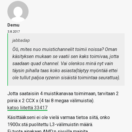
Demu
3.8.2017
jabbadap
Öö, mites nuo muistichannelit toimii noissa? Oman
käsityksen mukaan se vaatii sen kaks toimivaa, jotta
saadaan quad channel. Vai olenkos minä nyt vain
täysin pihalla taas koko asiasta(täytyy myöntää ettei
ole tullut paljoa ryzenin sisäistä toimintaa seurattua).
Jotta saataisiin 4 muistikanavaa toimimaan, tarvitaan 2
piiriä x 2 CCX x (4 tai 8 megaa välimuistia).
katso liitettä 33417
Käsittääkseni ei ole vielä varmaa tietoa siitä, onko
1900x:stä puolitettu L3-välimuistin määrä.
Ei tuota ainakaan AMD:n sivuilla mainita