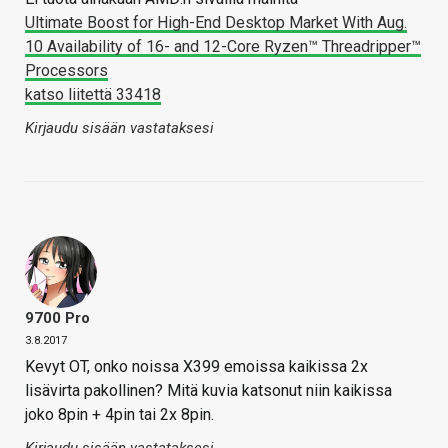
Ultimate Boost for High-End Desktop Market With Aug.
10 Availability of 16- and 12-Core Ryzen™ Threadripper™
Processors
katso liitettä 33418
Kirjaudu sisään vastataksesi
9700 Pro
3.8.2017
Kevyt OT, onko noissa X399 emoissa kaikissa 2x
lisävirta pakollinen? Mitä kuvia katsonut niin kaikissa
joko 8pin + 4pin tai 2x 8pin.