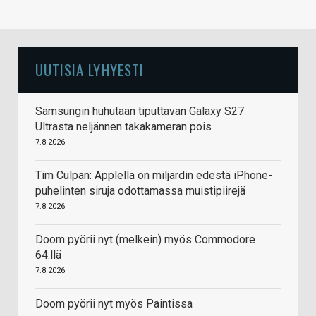
UUTISIA LYHYESTI
Samsungin huhutaan tiputtavan Galaxy S27
Ultrasta neljännen takakameran pois
7.8.2026
Tim Culpan: Applella on miljardin edestä iPhone-
puhelinten siruja odottamassa muistipiirejä
7.8.2026
Doom pyörii nyt (melkein) myös Commodore
64:llä
7.8.2026
Doom pyörii nyt myös Paintissa