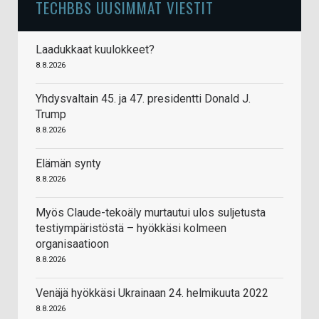
TECHBBS UUSIMMAT VIESTIT
Laadukkaat kuulokkeet?
8.8.2026
Yhdysvaltain 45. ja 47. presidentti Donald J.
Trump
8.8.2026
Elämän synty
8.8.2026
Myös Claude-tekoäly murtautui ulos suljetusta
testiympäristöstä – hyökkäsi kolmeen
organisaatioon
8.8.2026
Venäjä hyökkäsi Ukrainaan 24. helmikuuta 2022
8.8.2026