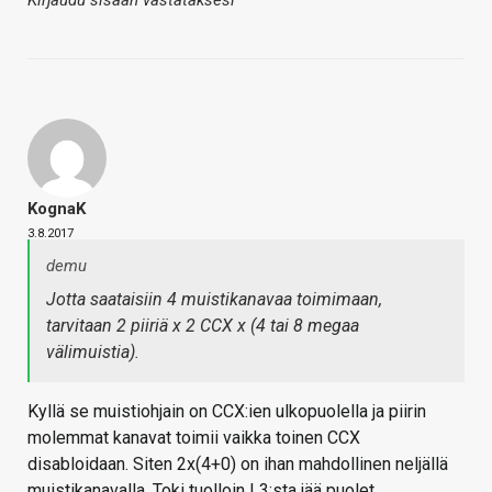
Kirjaudu sisään vastataksesi
KognaK
3.8.2017
demu
Jotta saataisiin 4 muistikanavaa toimimaan,
tarvitaan 2 piiriä x 2 CCX x (4 tai 8 megaa
välimuistia).
Kyllä se muistiohjain on CCX:ien ulkopuolella ja piirin
molemmat kanavat toimii vaikka toinen CCX
disabloidaan. Siten 2x(4+0) on ihan mahdollinen neljällä
muistikanavalla. Toki tuolloin L3:sta jää puolet