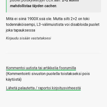
puolet poiskytkettyyn CCX:ään.
2+2 konffi
mahdollistaa täyden cachen
.
Mitä ei siinä 1900X:ssä ole. Mutta silti 2+2 on toki
todennäköisempi, L3-välimuistista voi disabloida puolet
joka tapauksessa
Kirjaudu sisään vastataksesi
Kommentoi uutista tai artikkelia foorumilla
(Kommentointi sivuston puolella toistakseksi pois
käytöstä)
Lähetä palautetta / raportoi kirjoitusvirheestä