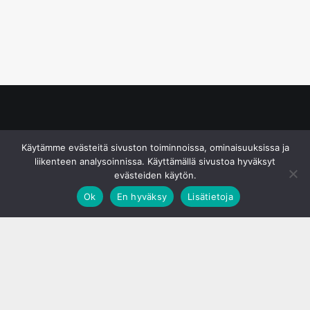
© S&J Media Oy
Käytämme evästeitä sivuston toiminnoissa, ominaisuuksissa ja
liikenteen analysoinnissa. Käyttämällä sivustoa hyväksyt
evästeiden käytön.
Ok
En hyväksy
Lisätietoja
;