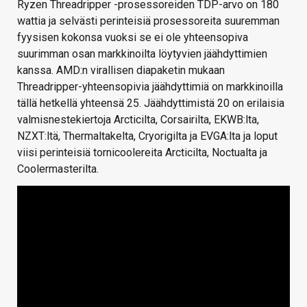
Ryzen Threadripper -prosessoreiden TDP-arvo on 180
wattia ja selvästi perinteisiä prosessoreita suuremman
fyysisen kokonsa vuoksi se ei ole yhteensopiva
suurimman osan markkinoilta löytyvien jäähdyttimien
kanssa. AMD:n virallisen diapaketin mukaan
Threadripper-yhteensopivia jäähdyttimiä on markkinoilla
tällä hetkellä yhteensä 25. Jäähdyttimistä 20 on erilaisia
valmisnestekiertoja Arcticilta, Corsairilta, EKWB:lta,
NZXT:ltä, Thermaltakelta, Cryorigilta ja EVGA:lta ja loput
viisi perinteisiä tornicoolereita Arcticilta, Noctualta ja
Coolermasterilta.