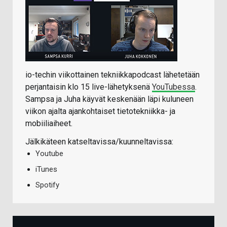
io-techin viikottainen tekniikkapodcast lähetetään
perjantaisin klo 15 live-lähetyksenä
YouTubessa
.
Sampsa ja Juha käyvät keskenään läpi kuluneen
viikon ajalta ajankohtaiset tietotekniikka- ja
mobiiliaiheet.
Jälkikäteen katseltavissa/kuunneltavissa:
Youtube
iTunes
Spotify