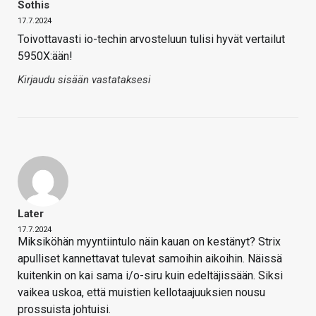
Sothis
17.7.2024
Toivottavasti io-techin arvosteluun tulisi hyvät vertailut
5950X:ään!
Kirjaudu sisään vastataksesi
Later
17.7.2024
Miksiköhän myyntiintulo näin kauan on kestänyt? Strix
apulliset kannettavat tulevat samoihin aikoihin. Näissä
kuitenkin on kai sama i/o-siru kuin edeltäjissään. Siksi
vaikea uskoa, että muistien kellotaajuuksien nousu
prossuista johtuisi.