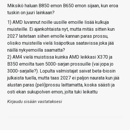
Miksikö haluan B850 emon B650 emon sijaan, kun eroa
tuskin on juuri lainkaan?
1) AMD luvannut noille uusille emoille lisää kulkuja
muisteille. Ei ajankohtaista nyt, mutta mitäs sitten kun
2027 laitetaan siihen emolle kannan paras prossu,
olisiko muisteilla vielä lisäpotkua saatavissa joka jää
näillä nykyemoilla saamatta?
2) AM4 vielä muistissa kuinka AMD leikkasi X370 ja
B350 emoilta tuen 5000-sarjan prossuille (vai jopa jo
3000-sarjalle?). Lopulta valmistajat saivat beta-biosin
julkaista tuella, mutta taas 2027 ei paljon naurata kun jää
alustan paras (peli)prossu laittamatta, koska säästi ja
osti ekan sukupolven emon, jolta tuki leikattu
Kirjaudu sisään vastataksesi