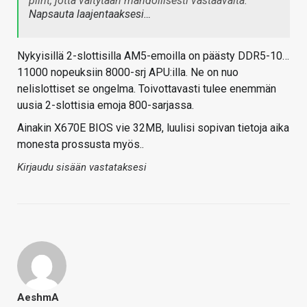
piirit, jotta vältytään mahdollisesti vastaavalta.
Napsauta laajentaaksesi…
Nykyisillä 2-slottisilla AM5-emoilla on päästy DDR5-10…
11000 nopeuksiin 8000-srj APU:illa. Ne on nuo
nelislottiset se ongelma. Toivottavasti tulee enemmän
uusia 2-slottisia emoja 800-sarjassa.
Ainakin X670E BIOS vie 32MB, luulisi sopivan tietoja aika
monesta prossusta myös..
Kirjaudu sisään vastataksesi
AeshmA