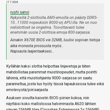
17.7.2024
rushi sanoi
Nykyisillä 2-slottisilla AM5-emoilla on päästy DDR5-
10…11000 nopeuksiin 8000-srj APU:illa. Ne on nuo
nelislottiset se ongelma. Toivottavasti tulee
enemmän uusia 2-slottisia emoja 800-sarjassa.
Ainakin X670E BIOS vie 32MB, luulisi sopivan tietoja
aika monesta prossusta myös..
Napsauta laajentaaksesi…
Kyllähän kaksi slottia helpottaa linjavetoja ja täten
mahdollistaa paremmat muistinopeudet, mutta pointti
lähinnä, että muistiohjainta 9000-sarjassa on saatu
paranneltua, josta tuo hyöty tässä tapauksessa tulee eikä
emolevystä/piirisarjasta.
Asuksen sivuilta kaivelin BIOS-piirien kokoa, niin
näyttäisi koko mallistossa halvimmasta A620 lähtien
olevan 256MB tilaa (Crosshair Extremessä 2x 256MB),