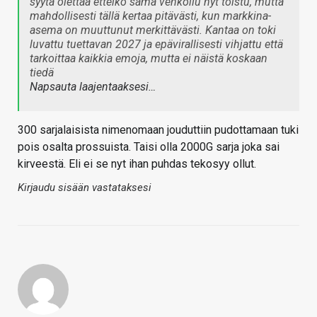
syytä olettaa etteikö sama venkoilu nyt toistu, mutta
mahdollisesti tällä kertaa pitävästi, kun markkina-
asema on muuttunut merkittävästi. Kantaa on toki
luvattu tuettavan 2027 ja epävirallisesti vihjattu että
tarkoittaa kaikkia emoja, mutta ei näistä koskaan
tiedä
Napsauta laajentaaksesi…
300 sarjalaisista nimenomaan jouduttiin pudottamaan tuki
pois osalta prossuista. Taisi olla 2000G sarja joka sai
kirveestä. Eli ei se nyt ihan puhdas tekosyy ollut.
Kirjaudu sisään vastataksesi