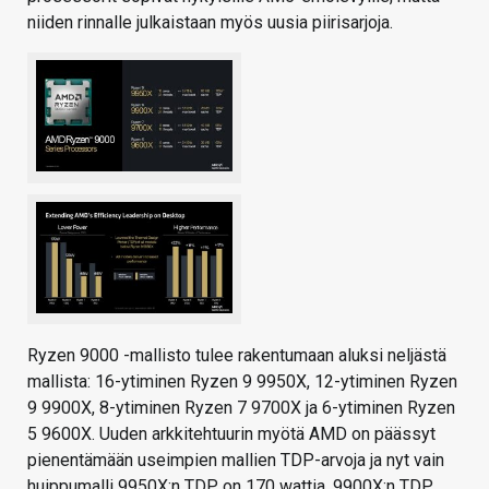
niiden rinnalle julkaistaan myös uusia piirisarjoja.
Ryzen 9000 -mallisto tulee rakentumaan aluksi neljästä
mallista: 16-ytiminen Ryzen 9 9950X, 12-ytiminen Ryzen
9 9900X, 8-ytiminen Ryzen 7 9700X ja 6-ytiminen Ryzen
5 9600X. Uuden arkkitehtuurin myötä AMD on päässyt
pienentämään useimpien mallien TDP-arvoja ja nyt vain
huippumalli 9950X:n TDP on 170 wattia. 9900X:n TDP