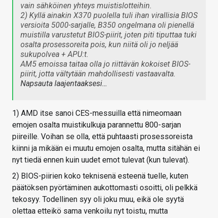
vain sähköinen yhteys muistislotteihin.
2) Kyllä ainakin X370 puolella tuli ihan virallisia BIOS
versioita 5000-sarjalle, B350 ongelmana oli pienellä
muistilla varustetut BIOS-piirit, joten piti tiputtaa tuki
osalta prosessoreita pois, kun niitä oli jo neljää
sukupolvea + APU:t.
AM5 emoissa taitaa olla jo riittävän kokoiset BIOS-
piirit, jotta vältytään mahdollisesti vastaavalta.
Napsauta laajentaaksesi…
1) AMD itse sanoi CES-messuilla että nimeomaan
emojen osalta muistikulkuja parannettu 800-sarjan
piireille. Voihan se olla, että puhtaasti prosessoreista
kiinni ja mikään ei muutu emojen osalta, mutta sitähän ei
nyt tiedä ennen kuin uudet emot tulevat (kun tulevat).
2) BIOS-piirien koko teknisenä esteenä tuelle, kuten
päätöksen pyörtäminen aukottomasti osoitti, oli pelkkä
tekosyy. Todellinen syy oli joku muu, eikä ole syytä
olettaa etteikö sama venkoilu nyt toistu, mutta