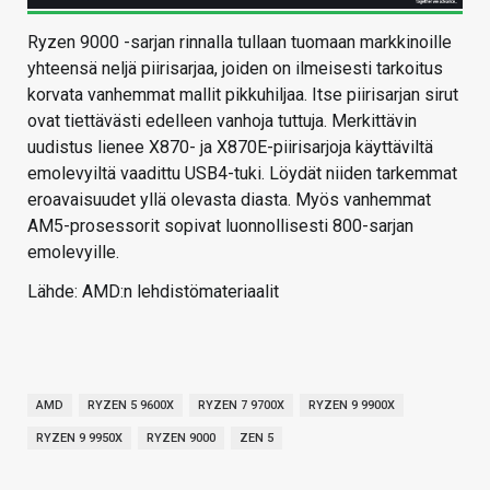
Ryzen 9000 -sarjan rinnalla tullaan tuomaan markkinoille
yhteensä neljä piirisarjaa, joiden on ilmeisesti tarkoitus
korvata vanhemmat mallit pikkuhiljaa. Itse piirisarjan sirut
ovat tiettävästi edelleen vanhoja tuttuja. Merkittävin
uudistus lienee X870- ja X870E-piirisarjoja käyttäviltä
emolevyiltä vaadittu USB4-tuki. Löydät niiden tarkemmat
eroavaisuudet yllä olevasta diasta. Myös vanhemmat
AM5-prosessorit sopivat luonnollisesti 800-sarjan
emolevyille.
Lähde: AMD:n lehdistömateriaalit
AMD
RYZEN 5 9600X
RYZEN 7 9700X
RYZEN 9 9900X
RYZEN 9 9950X
RYZEN 9000
ZEN 5