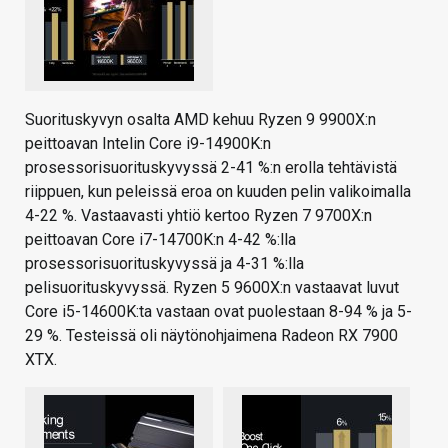
Suorituskyvyn osalta AMD kehuu Ryzen 9 9900X:n
peittoavan Intelin Core i9-14900K:n
prosessorisuorituskyvyssä 2-41 %:n erolla tehtävistä
riippuen, kun peleissä eroa on kuuden pelin valikoimalla
4-22 %. Vastaavasti yhtiö kertoo Ryzen 7 9700X:n
peittoavan Core i7-14700K:n 4-42 %:lla
prosessorisuorituskyvyssä ja 4-31 %:lla
pelisuorituskyvyssä. Ryzen 5 9600X:n vastaavat luvut
Core i5-14600K:ta vastaan ovat puolestaan 8-94 % ja 5-
29 %. Testeissä oli näytönohjaimena Radeon RX 7900
XTX.