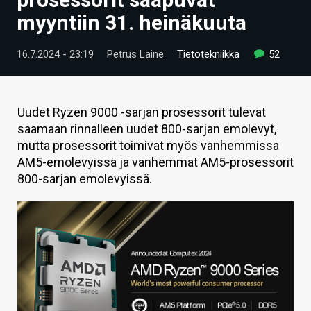
ARTIKKELIT
myyntiin 31. heinäkuuta
VIDEOT
16.7.2024 - 23:19
Petrus Laine
Tietotekniikka
52
TECHBBS
TIETOA
Uudet Ryzen 9000 -sarjan prosessorit tulevat
saamaan rinnalleen uudet 800-sarjan emolevyt,
HINTA.FI
mutta prosessorit toimivat myös vanhemmissa
AM5-emolevyissä ja vanhemmat AM5-prosessorit
KAUPPA
800-sarjan emolevyissä.
VAIHDA TEEMA
HAKU