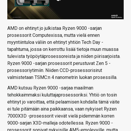
AMD on ehtinyt jo julkistaa Ryzen 9000 -sarjan
prosessorit Computexissa, mutta vielä ennen
myyntiintuloa väliin on ehtinyt yhtiön Tech Day -
tapahtuma, jossa on kerrottu lisää tietoja muun muassa
tulevista työpöytäprosessoreista ja niiden piirisarjoista.
Ryzen 9000 -sarjan prosessorit perustuvat Zen 5 -
prosessoriytimiin. Niiden CCD-prosessorisirut
valmistetaan TSMC:n 4 nanometrin luokan prosessilla.
AMD kutsuu Ryzen 9000 -sarjaa maailman
tehokkaimmaksi kuluttajaprosessoriksi. Yhtiö on tosin
ehtinyt jo varoittaa, että pelaamisen kohdalla tämä väite
ei tule pitämään aina paikkaansa, vaan nykyiset Ryzen
7000X3D -prosessorit vievät vielä pidemmän korren
9000-sarjan X3D-malleja odotellessa. Ryzen 9000 -
prosessorit sopivat nykyisille AM5-emolevyille, mutta