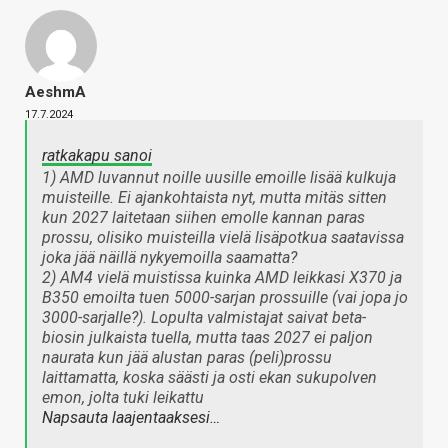
AeshmA
17.7.2024
ratkakapu sanoi
1) AMD luvannut noille uusille emoille lisää kulkuja
muisteille. Ei ajankohtaista nyt, mutta mitäs sitten
kun 2027 laitetaan siihen emolle kannan paras
prossu, olisiko muisteilla vielä lisäpotkua saatavissa
joka jää näillä nykyemoilla saamatta?
2) AM4 vielä muistissa kuinka AMD leikkasi X370 ja
B350 emoilta tuen 5000-sarjan prossuille (vai jopa jo
3000-sarjalle?). Lopulta valmistajat saivat beta-
biosin julkaista tuella, mutta taas 2027 ei paljon
naurata kun jää alustan paras (peli)prossu
laittamatta, koska säästi ja osti ekan sukupolven
emon, jolta tuki leikattu
Napsauta laajentaaksesi…