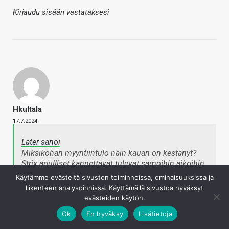
Kirjaudu sisään vastataksesi
Hkultala
17.7.2024
Later sanoi
Miksiköhän myyntiintulo näin kauan on kestänyt?
Strix apulliset kannettavat tulevat samoihin aikoihin.
Näissä kuitenkin on kai sama i/o-siru kuin
Käytämme evästeitä sivuston toiminnoissa, ominaisuuksissa ja
edeltäjissään. Siksi vaikea uskoa, että muistien
liikenteen analysoinnissa. Käyttämällä sivustoa hyväksyt
kellotaajuuksien nousu prossuista johtuisi.
evästeiden käytön.
Napsauta laajentaaksesi…
Ok
En hyväksy
Lisätietoja