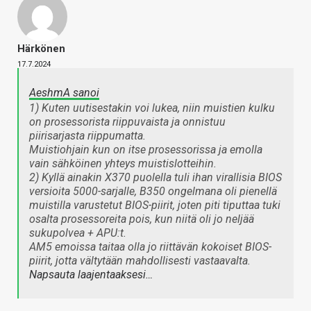
Härkönen
17.7.2024
AeshmA sanoi
1) Kuten uutisestakin voi lukea, niin muistien kulku
on prosessorista riippuvaista ja onnistuu
piirisarjasta riippumatta.
Muistiohjain kun on itse prosessorissa ja emolla
vain sähköinen yhteys muistislotteihin.
2) Kyllä ainakin X370 puolella tuli ihan virallisia BIOS
versioita 5000-sarjalle, B350 ongelmana oli pienellä
muistilla varustetut BIOS-piirit, joten piti tiputtaa tuki
osalta prosessoreita pois, kun niitä oli jo neljää
sukupolvea + APU:t.
AM5 emoissa taitaa olla jo riittävän kokoiset BIOS-
piirit, jotta vältytään mahdollisesti vastaavalta.
Napsauta laajentaaksesi…