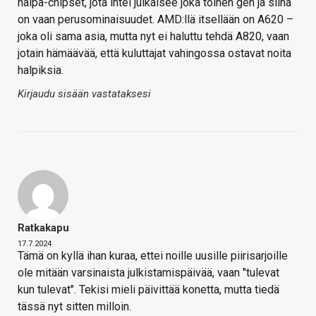
halpa-chipset, jota intel julkaisee joka toinen gen ja siinä
on vaan perusominaisuudet. AMD:llä itsellään on A620 –
joka oli sama asia, mutta nyt ei haluttu tehdä A820, vaan
jotain hämäävää, että kuluttajat vahingossa ostavat noita
halpiksia.
Kirjaudu sisään vastataksesi
Ratkakapu
17.7.2024
Tämä on kyllä ihan kuraa, ettei noille uusille piirisarjoille
ole mitään varsinaista julkistamispäivää, vaan "tulevat
kun tulevat". Tekisi mieli päivittää konetta, mutta tiedä
tässä nyt sitten milloin.