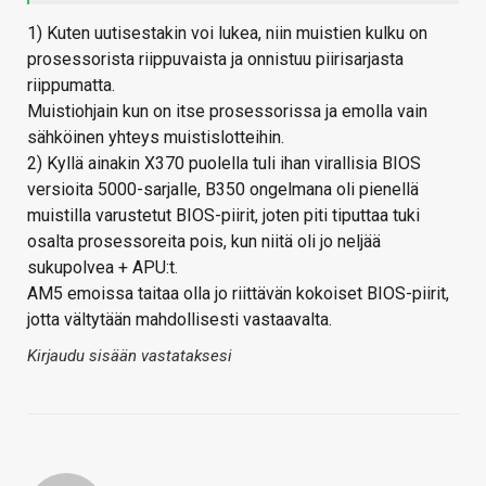
1) Kuten uutisestakin voi lukea, niin muistien kulku on
prosessorista riippuvaista ja onnistuu piirisarjasta
riippumatta.
Muistiohjain kun on itse prosessorissa ja emolla vain
sähköinen yhteys muistislotteihin.
2) Kyllä ainakin X370 puolella tuli ihan virallisia BIOS
versioita 5000-sarjalle, B350 ongelmana oli pienellä
muistilla varustetut BIOS-piirit, joten piti tiputtaa tuki
osalta prosessoreita pois, kun niitä oli jo neljää
sukupolvea + APU:t.
AM5 emoissa taitaa olla jo riittävän kokoiset BIOS-piirit,
jotta vältytään mahdollisesti vastaavalta.
Kirjaudu sisään vastataksesi