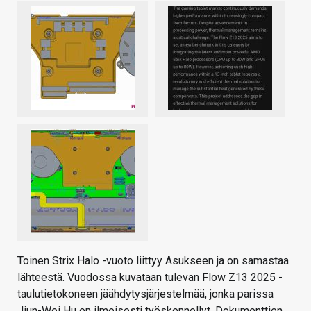
Toinen Strix Halo -vuoto liittyy Asukseen ja on samastaa
lähteestä. Vuodossa kuvataan tulevan Flow Z13 2025 -
taulutietokoneen jäähdytysjärjestelmää, jonka parissa
Jiun-Wei Hu on ilmeisesti työskennellyt. Dokumenttien