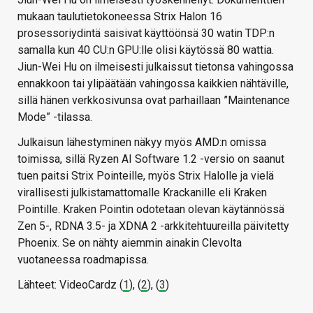
mukaan taulutietokoneessa Strix Halon 16
prosessoriydintä saisivat käyttöönsä 30 watin TDP:n
samalla kun 40 CU:n GPU:lle olisi käytössä 80 wattia.
Jiun-Wei Hu on ilmeisesti julkaissut tietonsa vahingossa
ennakkoon tai ylipäätään vahingossa kaikkien nähtäville,
sillä hänen verkkosivunsa ovat parhaillaan ”Maintenance
Mode” -tilassa.
Julkaisun lähestyminen näkyy myös AMD:n omissa
toimissa, sillä Ryzen AI Software 1.2 -versio on saanut
tuen paitsi Strix Pointeille, myös Strix Halolle ja vielä
virallisesti julkistamattomalle Krackanille eli Kraken
Pointille. Kraken Pointin odotetaan olevan käytännössä
Zen 5-, RDNA 3.5- ja XDNA 2 -arkkitehtuureilla päivitetty
Phoenix. Se on nähty aiemmin ainakin Clevolta
vuotaneessa roadmapissa.
Lähteet: VideoCardz (
1
), (
2
), (
3
)