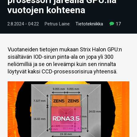
ARTIKKELIT
vuotojen kohteena
VIDEOT
2.8.2024 - 04:22
Petrus Laine
Tietotekniikka
17
TECHBBS
TIETOA
Vuotaneiden tietojen mukaan Strix Halon GPU:n
sisältävän IOD-sirun pinta-ala on jopa yli 300
HINTA.FI
neliömilliä ja se on leveämpi kuin sen rinnalta
löytyvät kaksi CCD-prosessorisirua yhteensä.
KAUPPA
VAIHDA TEEMA
HAKU