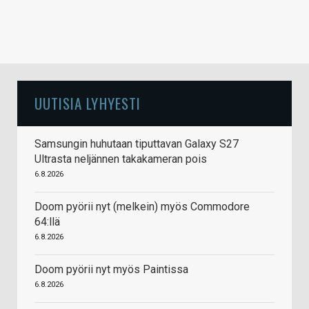
UUTISIA LYHYESTI
Samsungin huhutaan tiputtavan Galaxy S27
Ultrasta neljännen takakameran pois
6.8.2026
Doom pyörii nyt (melkein) myös Commodore
64:llä
6.8.2026
Doom pyörii nyt myös Paintissa
6.8.2026