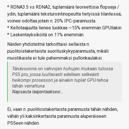
* RDNA3.5 vs RDNA2, tuplamäärä teoreettisia flopseja /
ydin, tuplamäärä teksturointinopeutta tietyissä tilantessä,
voinee odottaa jotain n. 20% IPC-parannusta.
* Kellotaajuutta lienee luokkaa ~15% enemmän GPUllakin
* Laskentayksiköitä on 11% enemmän.
Näiden yhdistelmä tarkoittaisi sellaista n.
puolitoistakertaista suorituskykyparannusta, mikäli
muistikaista ei tule pahemmaksi pullonkaulaksi.
Tänävuonna on vahvojen huhujen mukaan tulossa
PS5 pro, jossa luultavasti edelleen selkeästi
heikompi prosessori ja ainakin tuplat GPU-tehoa
tähän verrattuna
Napsauta laajentaaksesi…
Ei, vaan n. puolitoistakertaista parannusta tähän nähden,
vähän yli kaksinkertaista parannusta aluperäiseen
PS5een nähden.