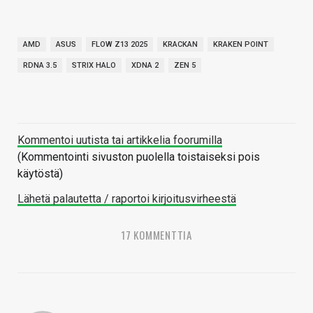
AMD
ASUS
FLOW Z13 2025
KRACKAN
KRAKEN POINT
RDNA 3.5
STRIX HALO
XDNA 2
ZEN 5
Kommentoi uutista tai artikkelia foorumilla
(Kommentointi sivuston puolella toistaiseksi pois
käytöstä)
Lähetä palautetta / raportoi kirjoitusvirheestä
17 KOMMENTTIA