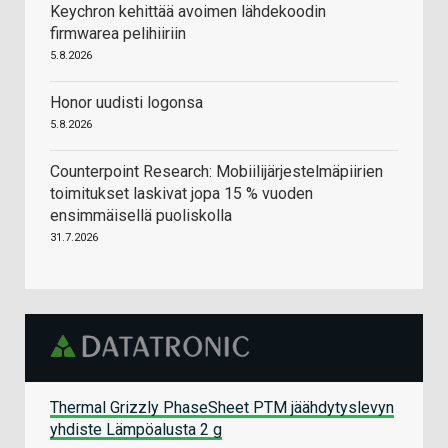
Keychron kehittää avoimen lähdekoodin
firmwarea pelihiiriin
5.8.2026
Honor uudisti logonsa
5.8.2026
Counterpoint Research: Mobiilijärjestelmäpiirien
toimitukset laskivat jopa 15 % vuoden
ensimmäisellä puoliskolla
31.7.2026
Thermal Grizzly PhaseSheet PTM jäähdytyslevyn
yhdiste Lämpöalusta 2 g