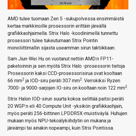
AMD tulee tuomaan Zen 5 -sukupolvessa ensimmäistä
kertaa markkinoille prosessorin erittäin järeällä
grafiikkaohjaimella. Strix Halo -koodinimellä tunnettu
prosessori tulee tukeutumaan Strix Pointin
monoliittimallin sijasta useamman sirun taktiikkaan.
Sam Jiun-Wei Hu on vuotanut nettiin AMD:n FP11-
paketoinnin ja sen myötä Strix Halo -prosessorin tietoja.
Prosessorin kaksi CCD-prosessorisirua ovat kooltaan
2
2
66 mm
ja IOD-siru peräti 307 mm
. Verrokiksi Ryzen
2
7000- ja 9000-sarjojen IO-siru on kooltaan noin 122 mm
.
Strix Halon IOD-sirun suurta kokoa selittää paitsi peräti
20 WGP:n eli 40 Compute Unit -yksikön grafiikkaohjain,
myös peräti 256-bittinen LPDDR5X-muistiväylä. Huhujen
mukaan myös NPU-tekoälykiihdytin on mukana ja
järeämpi tai ainakin nopeampi, kuin Strix Pointissa.