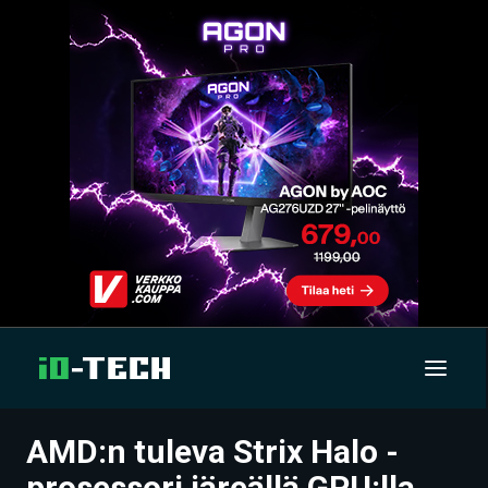
AMD:n tuleva Strix Halo -
UUTISET
prosessori järeällä GPU:lla