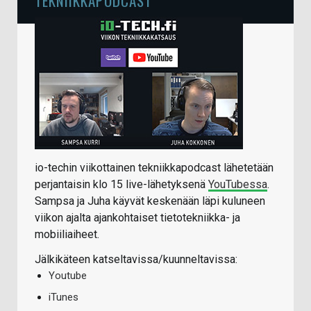
TEKNIIKKAPODCAST
io-techin viikottainen tekniikkapodcast lähetetään
perjantaisin klo 15 live-lähetyksenä
YouTubessa
.
Sampsa ja Juha käyvät keskenään läpi kuluneen
viikon ajalta ajankohtaiset tietotekniikka- ja
mobiiliaiheet.
Jälkikäteen katseltavissa/kuunneltavissa:
Youtube
iTunes