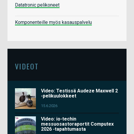
Datatronic pelikoneet
Komponenteille myös kasauspalvelu
VIDEOT
Video: Testissä Audeze Maxwell 2
-pelikuulokkeet
15.6.2026
Video: io-techin
messuosastoraportit Computex
2026 -tapahtumasta