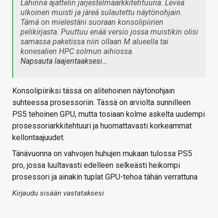
Lähinnä ajattelin järjestelmäarkkitehtuuria. Leveä
ulkoinen muisti ja järeä sulautettu näytönohjain.
Tämä on mielestäni suoraan konsolipiirien
pelikirjasta. Puuttuu enää versio jossa muistikin olisi
samassa paketissa niin ollaan M alueella tai
konesalien HPC solmun aihiossa.
Napsauta laajentaaksesi…
Konsolipiiriksi tässä on alitehoinen näytönohjain
suhteessa prosessoriin. Tässä on arviolta sunnilleen
PS5 tehoinen GPU, mutta tosiaan kolme askelta uudempi
prosessoriarkkitehtuuri ja huomattavasti korkeammat
kellontaajuudet.
Tänävuonna on vahvojen huhujen mukaan tulossa PS5
pro, jossa luultavasti edelleen selkeästi heikompi
prosessori ja ainakin tuplat GPU-tehoa tähän verrattuna
Kirjaudu sisään vastataksesi