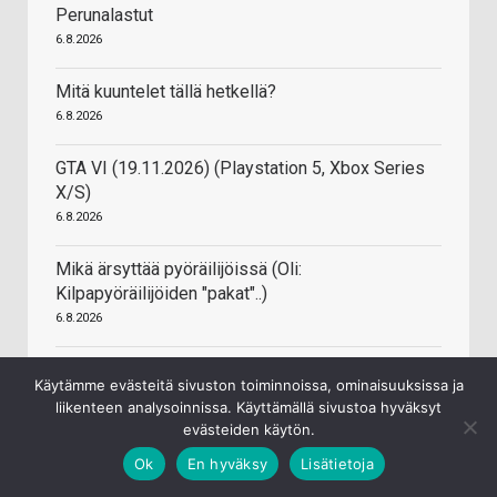
Perunalastut
6.8.2026
Mitä kuuntelet tällä hetkellä?
6.8.2026
GTA VI (19.11.2026) (Playstation 5, Xbox Series
X/S)
6.8.2026
Mikä ärsyttää pyöräilijöissä (Oli:
Kilpapyöräilijöiden "pakat"..)
6.8.2026
Henkilökohtainen talous
Käytämme evästeitä sivuston toiminnoissa, ominaisuuksissa ja
6.8.2026
liikenteen analysoinnissa. Käyttämällä sivustoa hyväksyt
evästeiden käytön.
Liittymät
Ok
En hyväksy
Lisätietoja
6.8.2026