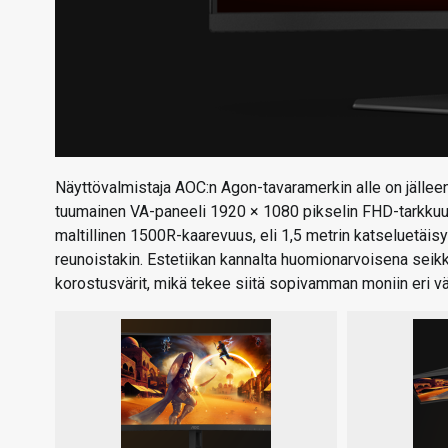
Näyttövalmistaja AOC:n Agon-tavaramerkin alle on jällee
tuumainen VA-paneeli 1920 × 1080 pikselin FHD-tarkkuud
maltillinen 1500R-kaarevuus, eli 1,5 metrin katseluetäis
reunoistakin. Estetiikan kannalta huomionarvoisena seik
korostusvärit, mikä tekee siitä sopivamman moniin eri vä