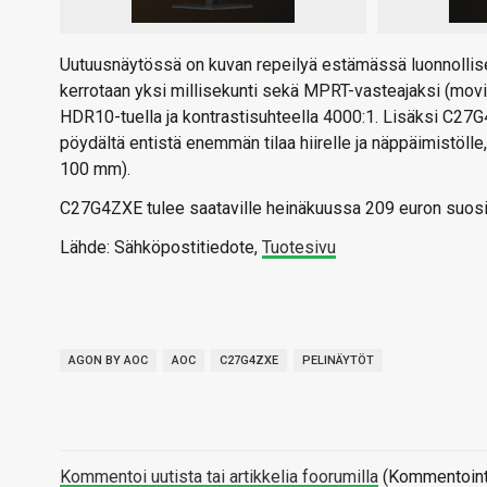
Uutuusnäytössä on kuvan repeilyä estämässä luonnollise
kerrotaan yksi millisekunti sekä MPRT-vasteajaksi (mov
HDR10-tuella ja kontrastisuhteella 4000:1. Lisäksi C27G4Z
pöydältä entistä enemmän tilaa hiirelle ja näppäimistöl
100 mm).
C27G4ZXE tulee saataville heinäkuussa 209 euron suosit
Lähde: Sähköpostitiedote,
Tuotesivu
AGON BY AOC
AOC
C27G4ZXE
PELINÄYTÖT
Kommentoi uutista tai artikkelia foorumilla
(Kommentointi 