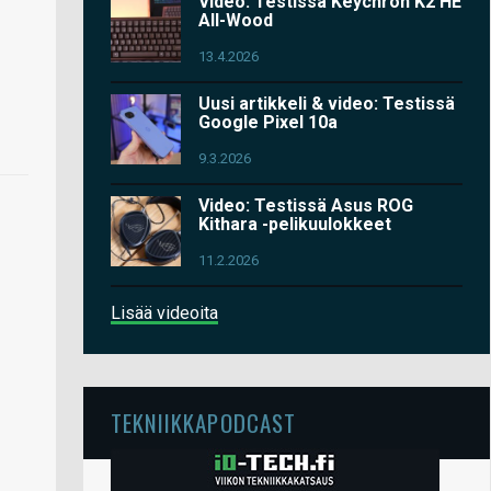
Video: Testissä Keychron K2 HE
All-Wood
13.4.2026
Uusi artikkeli & video: Testissä
Google Pixel 10a
9.3.2026
Video: Testissä Asus ROG
Kithara -pelikuulokkeet
11.2.2026
Lisää videoita
TEKNIIKKAPODCAST