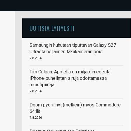
UUTISIA LYHYESTI
Samsungin huhutaan tiputtavan Galaxy S27
Ultrasta neljännen takakameran pois
7.8.2026
Tim Culpan: Applella on miljardin edestä
iPhone-puhelinten siruja odottamassa
muistipiirejä
7.8.2026
Doom pyörii nyt (melkein) myös Commodore
64:llä
7.8.2026