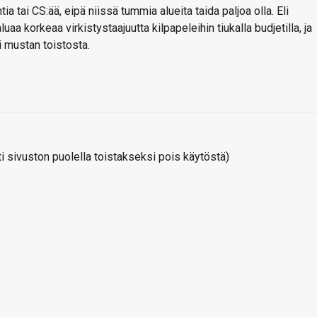
ia tai CS:ää, eipä niissä tummia alueita taida paljoa olla. Eli
luaa korkeaa virkistystaajuutta kilpapeleihin tiukalla budjetilla, ja
i mustan toistosta.
 sivuston puolella toistakseksi pois käytöstä)