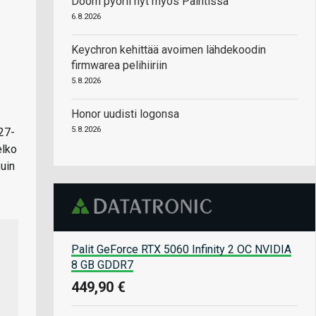
Doom pyörii nyt myös Paintissa
6.8.2026
Keychron kehittää avoimen lähdekoodin
firmwarea pelihiiriin
5.8.2026
Honor uudisti logonsa
5.8.2026
27-
elko
kuin
Palit GeForce RTX 5060 Infinity 2 OC NVIDIA
8 GB GDDR7
449,90 €