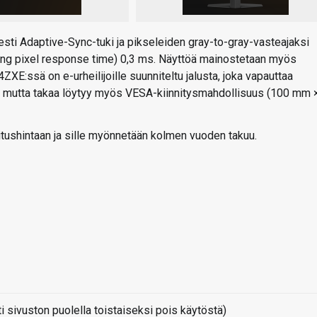
sti Adaptive-Sync-tuki ja pikseleiden gray-to-gray-vasteajaksi
ing pixel response time) 0,3 ms. Näyttöä mainostetaan myös
XE:ssä on e-urheilijoille suunniteltu jalusta, joka vapauttaa
le, mutta takaa löytyy myös VESA-kiinnitysmahdollisuus (100 mm 
ushintaan ja sille myönnetään kolmen vuoden takuu.
sivuston puolella toistaiseksi pois käytöstä)