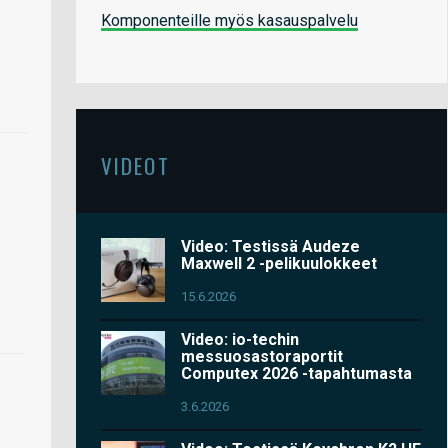
Komponenteille myös kasauspalvelu
VIDEOT
Video: Testissä Audeze
Maxwell 2 -pelikuulokkeet
15.6.2026
Video: io-techin
messuosastoraportit
Computex 2026 -tapahtumasta
3.6.2026