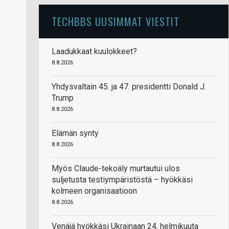
TECHBBS UUSIMMAT VIESTIT
Laadukkaat kuulokkeet?
8.8.2026
Yhdysvaltain 45. ja 47. presidentti Donald J.
Trump
8.8.2026
Elämän synty
8.8.2026
Myös Claude-tekoäly murtautui ulos
suljetusta testiympäristöstä – hyökkäsi
kolmeen organisaatioon
8.8.2026
Venäjä hyökkäsi Ukrainaan 24. helmikuuta