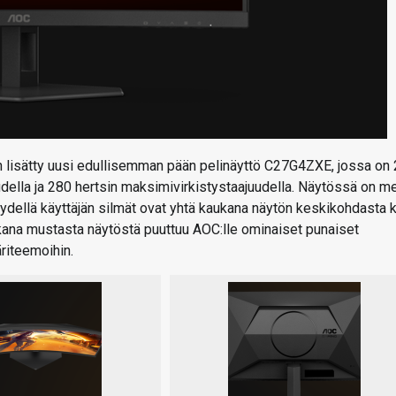
n lisätty uusi edullisemman pään pelinäyttö C27G4ZXE, jossa on 
ella ja 280 hertsin maksimivirkistystaajuudella. Näytössä on m
yydellä käyttäjän silmät ovat yhtä kaukana näytön keskikohdasta 
kana mustasta näytöstä puuttuu AOC:lle ominaiset punaiset
riteemoihin.