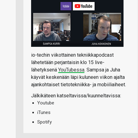
io-techin viikottainen tekniikkapodcast
lähetetään perjantaisin klo 15 live-
lähetyksenä
YouTubessa
. Sampsa ja Juha
käyvät keskenään läpi kuluneen viikon ajalta
ajankohtaiset tietotekniikka- ja mobiiliaiheet.
Jälkikäteen katseltavissa/kuunneltavissa:
Youtube
iTunes
Spotify