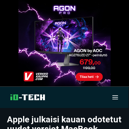
Apple julkaisi kauan odotetut
UUTISET
uudet versiot MacBook