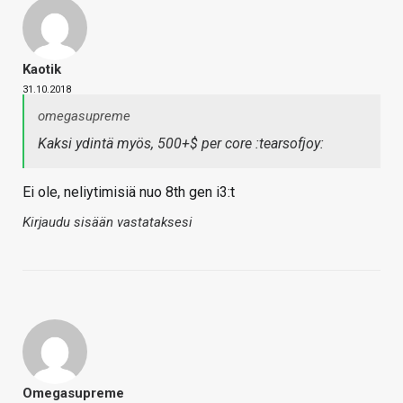
Kaotik
31.10.2018
omegasupreme
Kaksi ydintä myös, 500+$ per core :tearsofjoy:
Ei ole, neliytimisiä nuo 8th gen i3:t
Kirjaudu sisään vastataksesi
Omegasupreme