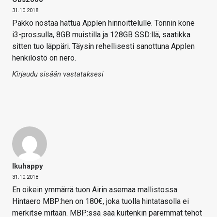
31.10.2018
Pakko nostaa hattua Applen hinnoittelulle. Tonnin kone
i3-prossulla, 8GB muistilla ja 128GB SSD:llä, saatikka
sitten tuo läppäri. Täysin rehellisesti sanottuna Applen
henkilöstö on nero.
Kirjaudu sisään vastataksesi
Ikuhappy
31.10.2018
En oikein ymmärrä tuon Airin asemaa mallistossa.
Hintaero MBP:hen on 180€, joka tuolla hintatasolla ei
merkitse mitään. MBP:ssä saa kuitenkin paremmat tehot