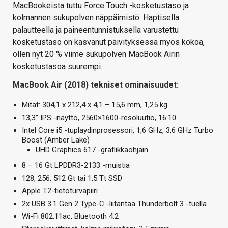
MacBookeista tuttu Force Touch -kosketustaso ja
kolmannen sukupolven näppäimistö. Haptisella
palautteella ja paineentunnistuksella varustettu
kosketustaso on kasvanut päivityksessä myös kokoa,
ollen nyt 20 % viime sukupolven MacBook Airin
kosketustasoa suurempi.
MacBook Air (2018) tekniset ominaisuudet:
Mitat: 304,1 x 212,4 x 4,1 – 15,6 mm, 1,25 kg
13,3” IPS -näyttö, 2560×1600-resoluutio, 16:10
Intel Core i5 -tuplaydinprosessori, 1,6 GHz, 3,6 GHz Turbo
Boost (Amber Lake)
UHD Graphics 617 -grafiikkaohjain
8 – 16 Gt LPDDR3-2133 -muistia
128, 256, 512 Gt tai 1,5 Tt SSD
Apple T2-tietoturvapiiri
2x USB 3.1 Gen 2 Type-C -liitäntää Thunderbolt 3 -tuella
Wi-Fi 802.11ac, Bluetooth 4.2