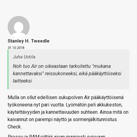
Stanley H. Tweedle
31.10.2018
Juha Uotila
Noh tuo Air on oikeastaan tarkoitettu "mukana
kannettavaksi" reissukoneeksi, eikä pääkäyttöiseksi
laitteeksi
Mulla on ollut edellisen sukupolven Air pääkäyttöisenä
työkoneena nyt pari vuotta. Lyömätön peli akkukeston,
käytettävyyden ja kannettavuuden suhteen. Ainoa mitä on
kaivannut on parempi näyttö ja sormenjälkitunnistus.
Check.
Prossu ja RAM riittää aivan mainiosti sujuvaan