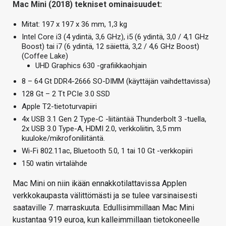
Mac Mini (2018) tekniset ominaisuudet:
Mitat: 197 x 197 x 36 mm, 1,3 kg
Intel Core i3 (4 ydintä, 3,6 GHz), i5 (6 ydintä, 3,0 / 4,1 GHz
Boost) tai i7 (6 ydintä, 12 säiettä, 3,2 / 4,6 GHz Boost)
(Coffee Lake)
UHD Graphics 630 -grafiikkaohjain
8 – 64 Gt DDR4-2666 SO-DIMM (käyttäjän vaihdettavissa)
128 Gt – 2 Tt PCIe 3.0 SSD
Apple T2-tietoturvapiiri
4x USB 3.1 Gen 2 Type-C -liitäntää Thunderbolt 3 -tuella,
2x USB 3.0 Type-A, HDMI 2.0, verkkoliitin, 3,5 mm
kuuloke/mikrofoniliitäntä.
Wi-Fi 802.11ac, Bluetooth 5.0, 1 tai 10 Gt -verkkopiiri
150 watin virtalähde
Mac Mini on niin ikään ennakkotilattavissa Applen
verkkokaupasta välittömästi ja se tulee varsinaisesti
saataville 7. marraskuuta. Edullisimmillaan Mac Mini
kustantaa 919 euroa, kun kalleimmillaan tietokoneelle