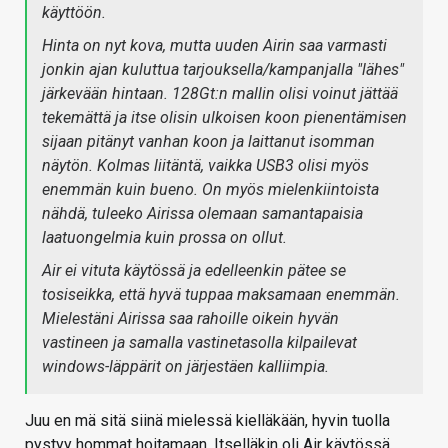
käyttöön.
Hinta on nyt kova, mutta uuden Airin saa varmasti
jonkin ajan kuluttua tarjouksella/kampanjalla "lähes"
järkevään hintaan. 128Gt:n mallin olisi voinut jättää
tekemättä ja itse olisin ulkoisen koon pienentämisen
sijaan pitänyt vanhan koon ja laittanut isomman
näytön. Kolmas liitäntä, vaikka USB3 olisi myös
enemmän kuin bueno. On myös mielenkiintoista
nähdä, tuleeko Airissa olemaan samantapaisia
laatuongelmia kuin prossa on ollut.
Air ei vituta käytössä ja edelleenkin pätee se
tosiseikka, että hyvä tuppaa maksamaan enemmän.
Mielestäni Airissa saa rahoille oikein hyvän
vastineen ja samalla vastinetasolla kilpailevat
windows-läppärit on järjestäen kalliimpia.
Juu en mä sitä siinä mielessä kielläkään, hyvin tuolla
pystyy hommat hoitamaan. Itselläkin oli Air käytössä