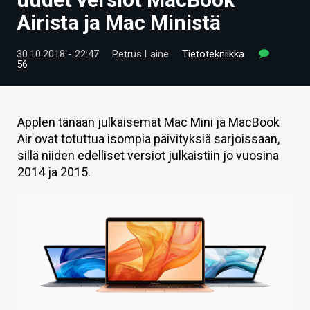
ARTIKKELIT
Airista ja Mac Ministä
VIDEOT
30.10.2018 - 22:47
Petrus Laine
Tietotekniikka
56
TECHBBS
TIETOA
Applen tänään julkaisemat Mac Mini ja MacBook
HINTA.FI
Air ovat totuttua isompia päivityksiä sarjoissaan,
sillä niiden edelliset versiot julkaistiin jo vuosina
KAUPPA
2014 ja 2015.
VAIHDA TEEMA
HAKU