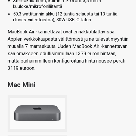
Stereokaiuttimet, kolme mikrofoni, 3,5 mm:n
kuuloke/mikrofoniliitäntä
50,3 wattitunnin akku (12 tuntia selausta tai 13 tuntia
iTunes-videotoistoa), 30W USB-C-laturi
MacBook Air -kannettavat ovat ennakkotilattavissa
Applen verkkokaupasta välittömästi ja ne tulevat myyntiin
muualla 7. marraskuuta. Uuden MacBook Air -kannettavan
saa omakseen edullisimmillaan 1379 euron hintaan,
mutta parhaimmilleen konfiguroituna hinta nousee peräti
3119 euroon.
Mac Mini