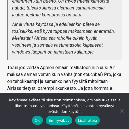
enemmän kuin bueno. On myös mielenkiintoista
nähdä, tuleeko Airissa olemaan samantapaisia
laatuongelmia kuin prossa on ollut.
Air ei vituta käytössä ja edelleenkin pätee se
tosiseikka, että hyvä tuppaa maksamaan enemmän.
Mielestäni Airissa saa rahoille oikein hyvän
vastineen ja samalla vastinetasolla kilpailevat
windows-läppärit on järjestäen kalliimpia.
Tosin jos vertaa Applen omaan mallistoon niin uusi Air
maksaa saman verran kuin vanha (non-touchbar) Pro, joka
on tehokkaampi ja samankoinen fyysiltä mitoiltaan.
Airissa tietysti parempi akunkesto. Ja jotta homma ei
olisi kuluttajille liian helppoa niin Apple myy vielä sitä
Käytämme evästeitä sivuston toiminnoissa, ominaisuuksissa ja
vanhaakin Airia.
liikenteen analysoinnissa. Käyttämällä sivustoa hyväksyt
Kirjaudu sisään vastataksesi
evästeiden käytön.
Ok
En hyväksy
Lisätietoja