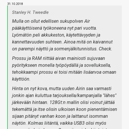
31.10.2018
Stanley H. Tweedle
Mulla on ollut edellisen sukupolven Air
pääkäyttöisenä työkoneena nyt pari vuotta.
Lyömätön peli akkukeston, käytettävyyden ja
kannettavuuden suhteen. Ainoa mitä on kaivannut
on parempi näyttö ja sormenjälkitunnistus. Check.
Prossu ja RAM riittää aivan mainiosti sujuvaan
pyöritykseen monella työpöydällä ja sovelluksella,
tehokkaampi prossu ei toisi mitään lisäarvoa omaan
käyttöön.
Hinta on nyt kova, mutta uuden Airin saa varmasti
jonkin ajan kuluttua tarjouksella/kampanjalla "lähes"
järkevään hintaan. 128Gt:n mallin olisi voinut jättää
tekemättä ja itse olisin ulkoisen koon pienentämisen
sijaan pitänyt vanhan koon ja laittanut isomman
näytön. Kolmas liitäntä, vaikka USB3 olisi myös