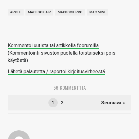
APPLE
MACBOOK AIR
MACBOOK PRO
MAC MINI
Kommentoi uutista tai artikkelia foorumilla
(Kommentointi sivuston puolella toistaiseksi pois
käytöstä)
Lähetä palautetta / raportoi kirjoitusvirheestä
56 KOMMENTTIA
1
2
Seuraava »