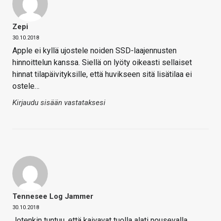
Zepi
30.10.2018
Apple ei kyllä ujostele noiden SSD-laajennusten
hinnoittelun kanssa. Siellä on lyöty oikeasti sellaiset
hinnat tilapäivityksille, että huvikseen sitä lisätilaa ei
ostele…
Kirjaudu sisään vastataksesi
Tennesee Log Jammer
30.10.2018
Jotenkin tuntuu, että kaivavat tuolla alati nousevalla