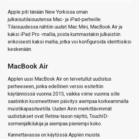
Apple piti tänään New Yorkissa oman
julkaisutilaisuutensa Mac- ja iPad-perheille.
Tilaisuudessa nähtiin uudet Mac Mini, MacBook Air ja
kaksi iPad Pro -mallia, joista kummastakin julkaistiin
erikoisesti kaksi mallia, jotka voi konfiguroida identtisiksi
keskenään.
MacBook Air
Applen uusi MacBook Air on tervetullut uudistus
perheeseen, jonka edellinen versio esiteltiin
käytännössä vuonna 2015, vaikka viime vuonna sille
saatiinkin kosmeettinen päivitys aiempaa korkeammalla
muistikapasiteetilla. Uuden Airin merkittävimmät
uudistukset ovat Retina-tason näyttö, TouchID-
sormenjälkilukija ja aiempaa pienempi koko.
Kannettavassa on käytössä Applen muista