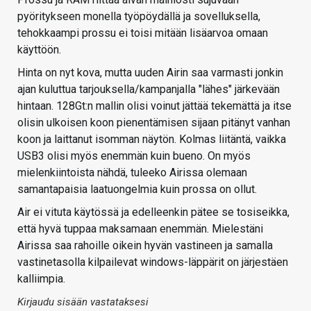
pyöritykseen monella työpöydällä ja sovelluksella,
tehokkaampi prossu ei toisi mitään lisäarvoa omaan
käyttöön.
Hinta on nyt kova, mutta uuden Airin saa varmasti jonkin
ajan kuluttua tarjouksella/kampanjalla "lähes" järkevään
hintaan. 128Gt:n mallin olisi voinut jättää tekemättä ja itse
olisin ulkoisen koon pienentämisen sijaan pitänyt vanhan
koon ja laittanut isomman näytön. Kolmas liitäntä, vaikka
USB3 olisi myös enemmän kuin bueno. On myös
mielenkiintoista nähdä, tuleeko Airissa olemaan
samantapaisia laatuongelmia kuin prossa on ollut.
Air ei vituta käytössä ja edelleenkin pätee se tosiseikka,
että hyvä tuppaa maksamaan enemmän. Mielestäni
Airissa saa rahoille oikein hyvän vastineen ja samalla
vastinetasolla kilpailevat windows-läppärit on järjestäen
kalliimpia.
Kirjaudu sisään vastataksesi