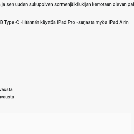
lla ja sen uuden sukupolven sormenjälkilukijan kerrotaan olevan pai
SB Type-C -liitännän käyttöä iPad Pro -sarjasta myös iPad Airin
uvausta
uvausta