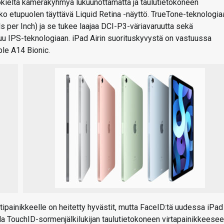
okieltä kamerakyhmyä lukuunottamatta ja taulutietokoneen
ko etupuolen täyttävä Liquid Retina -näyttö. TrueTone-teknologia
 per Inch) ja se tukee laajaa DCI-P3-väriavaruutta sekä
uu IPS-teknologiaan. iPad Airin suorituskyvystä on vastuussa
le A14 Bionic.
painikkeelle on heitetty hyvästit, mutta FaceID:tä uudessa iPad
ida TouchID-sormenjälkilukijan taulutietokoneen virtapainikkeesee