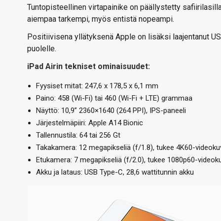
Tuntopisteellinen virtapainike on päällystetty safiirilasi
aiempaa tarkempi, myös entistä nopeampi.
Positiivisena yllätyksenä Apple on lisäksi laajentanut U
puolelle.
iPad Airin tekniset ominaisuudet:
Fyysiset mitat: 247,6 x 178,5 x 6,1 mm
Paino: 458 (Wi-Fi) tai 460 (Wi-Fi + LTE) grammaa
Näyttö: 10,9” 2360×1640 (264 PPI), IPS-paneeli
Järjestelmäpiiri: Apple A14 Bionic
Tallennustila: 64 tai 256 Gt
Takakamera: 12 megapikseliä (f/1.8), tukee 4K60-videok
Etukamera: 7 megapikseliä (f/2.0), tukee 1080p60-videok
Akku ja lataus: USB Type-C, 28,6 wattitunnin akku