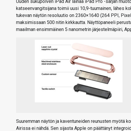
Uuden sukupolven iPad Air lainaa iPad Pro -sarjan muot
katseenvangitsijana toimii uusi 10,9-tuumainen, lähes ko
tukevan näytön resoluutio on 2360×1640 (264 PPI, Pixels
maksimissaan 500 nitin kirkkautta. Näyttöpaneeli perust
maailman ensimmäinen 5 nanometrin järjestelmäpiiri, App
Suuremman näytön ja kaventuneiden reunusten myötä koti
Airissa ei nähdä. Sen sijasta Apple on päättänyt integro