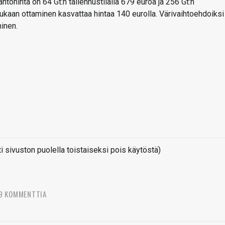
lähtöhinta on 64 Gt:n tallennustilalla 679 euroa ja 256 Gt:n
ukaan ottaminen kasvattaa hintaa 140 eurolla. Värivaihtoehdoiksi
ninen.
sivuston puolella toistaiseksi pois käytöstä)
9 KOMMENTTIA