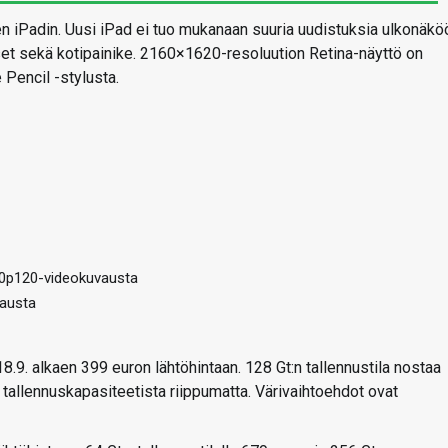
en iPadin. Uusi iPad ei tuo mukanaan suuria uudistuksia ulkonäkö
kset sekä kotipainike. 2160×1620-resoluution Retina-näyttö on
Pencil -stylusta.
720p120-videokuvausta
vausta
.9. alkaen 399 euron lähtöhintaan. 128 Gt:n tallennustila nostaa
 tallennuskapasiteetista riippumatta. Värivaihtoehdot ovat