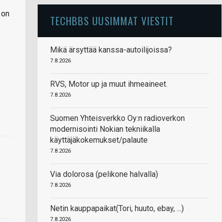
 on
TECHBBS UUSIMMAT VIESTIT
Mikä ärsyttää kanssa-autoilijoissa?
7.8.2026
RVS, Motor up ja muut ihmeaineet.
7.8.2026
Suomen Yhteisverkko Oy:n radioverkon
modernisointi Nokian tekniikalla
käyttäjäkokemukset/palaute
7.8.2026
Via dolorosa (pelikone halvalla)
7.8.2026
Netin kauppapaikat(Tori, huuto, ebay, ...)
7.8.2026