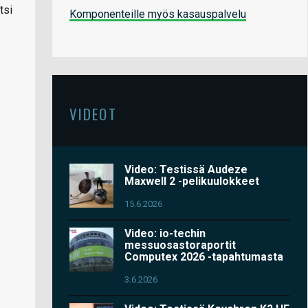
tsi
Komponenteille myös kasauspalvelu
VIDEOT
Video: Testissä Audeze
Maxwell 2 -pelikuulokkeet
15.6.2026
Video: io-techin
messuosastoraportit
Computex 2026 -tapahtumasta
3.6.2026