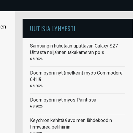
len
UUTISIA LYHYESTI
Samsungin huhutaan tiputtavan Galaxy S27
Ultrasta neljännen takakameran pois
6.8.2026
Doom pyörii nyt (melkein) myös Commodore
64:llä
6.8.2026
Doom pyörii nyt myös Paintissa
6.8.2026
Keychron kehittää avoimen lähdekoodin
firmwarea pelihiiriin