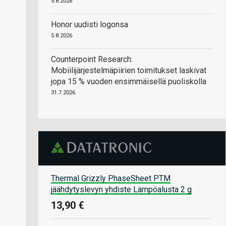
5.8.2026
Honor uudisti logonsa
5.8.2026
Counterpoint Research:
Mobiilijärjestelmäpiirien toimitukset laskivat
jopa 15 % vuoden ensimmäisellä puoliskolla
31.7.2026
Thermal Grizzly PhaseSheet PTM
jäähdytyslevyn yhdiste Lämpöalusta 2 g
13,90 €