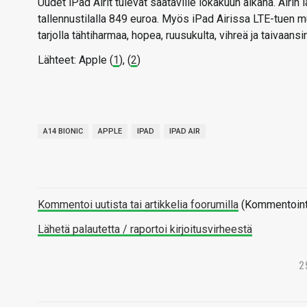
Uudet iPad Airit tulevat saataville lokakuun aikana. Airin 
tallennustilalla 849 euroa. Myös iPad Airissa LTE-tuen m
tarjolla tähtiharmaa, hopea, ruusukulta, vihreä ja taivaansi
Lähteet: Apple (
1
), (
2
)
A14 BIONIC
APPLE
IPAD
IPAD AIR
Kommentoi uutista tai artikkelia foorumilla
(Kommentointi 
Lähetä palautetta / raportoi kirjoitusvirheestä
2