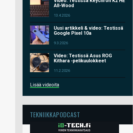
Video: Testissä Keychron K2 HE
All-Wood
13.4.2026
Uusi artikkeli & video: Testissä
Google Pixel 10a
9.3.2026
Video: Testissä Asus ROG
Kithara -pelikuulokkeet
11.2.2026
Lisää videoita
TEKNIIKKAPODCAST