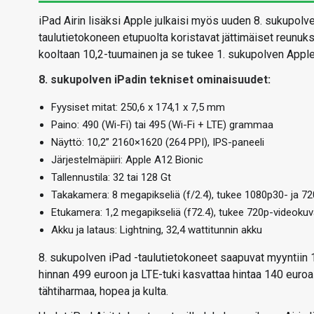
iPad Airin lisäksi Apple julkaisi myös uuden 8. sukupolv
taulutietokoneen etupuolta koristavat jättimäiset reunu
kooltaan 10,2-tuumainen ja se tukee 1. sukupolven Apple 
8. sukupolven iPadin tekniset ominaisuudet:
Fyysiset mitat: 250,6 x 174,1 x 7,5 mm
Paino: 490 (Wi-Fi) tai 495 (Wi-Fi + LTE) grammaa
Näyttö: 10,2” 2160×1620 (264 PPI), IPS-paneeli
Järjestelmäpiiri: Apple A12 Bionic
Tallennustila: 32 tai 128 Gt
Takakamera: 8 megapikseliä (f/2.4), tukee 1080p30- ja 
Etukamera: 1,2 megapikseliä (f72.4), tukee 720p-videoku
Akku ja lataus: Lightning, 32,4 wattitunnin akku
8. sukupolven iPad -taulutietokoneet saapuvat myyntiin 18
hinnan 499 euroon ja LTE-tuki kasvattaa hintaa 140 euroa
tähtiharmaa, hopea ja kulta.