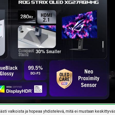
i valkoista ja hopeaa yhdistelevä, mitä ei mustaan keskittyvä