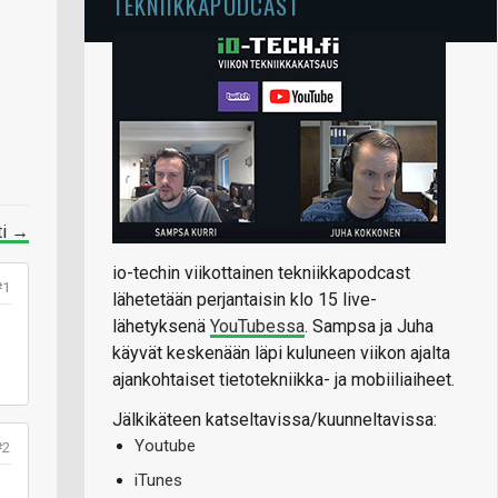
TEKNIIKKAPODCAST
ti →
io-techin viikottainen tekniikkapodcast
#1
lähetetään perjantaisin klo 15 live-
lähetyksenä
YouTubessa
. Sampsa ja Juha
käyvät keskenään läpi kuluneen viikon ajalta
ajankohtaiset tietotekniikka- ja mobiiliaiheet.
Jälkikäteen katseltavissa/kuunneltavissa:
Youtube
#2
iTunes