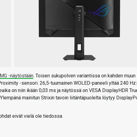
MG -näytöstään
. Toisen sukupolven variantissa on kahden muun
Proximity -sensori. 26,5-tuumainen WOLED-paneeli yltää 240 Hz:
teaika on niin ikään 0,03 ms ja näytössä on VESA DisplayHDR Tru
Ylempänä mainitun Strixin tavoin liitäntäpuolelta löytyy DisplayP
dat eivät vielä ole tiedossa.