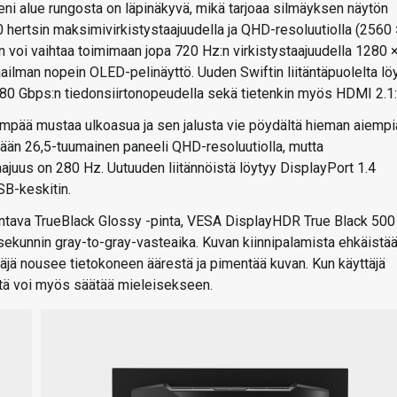
eni alue rungosta on läpinäkyvä, mikä tarjoaa silmäyksen näytön
 hertsin maksimivirkistystaajuudella ja QHD-resoluutiolla (2560 
n voi vaihtaa toimimaan jopa 720 Hz:n virkistystaajuudella 1280 
ailman nopein OLED-pelinäyttö. Uuden Swiftin liitäntäpuolelta lö
0 Gbps:n tiedonsiirtonopeudella sekä tietenkin myös HDMI 2.1:l
pää mustaa ulkoasua ja sen jalusta vie pöydältä hieman aiempi
kään 26,5-tuumainen paneeli QHD-resoluutiolla, mutta
aajuus on 280 Hz. Uutuuden liitännöistä löytyy DisplayPort 1.4
B-keskitin.
tava TrueBlack Glossy -pinta, VESA DisplayHDR True Black 500
lisekunnin gray-to-gray-vasteaika. Kuvan kiinnipalamista ehkäistä
täjä nousee tietokoneen äärestä ja pimentää kuvan. Kun käyttäjä
ttä voi myös säätää mieleisekseen.