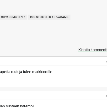
D XG27AQDMG GEN 2
ROG STRIX OLED XG27AQWMG
Kirjoita komment
apeita ruutuja tulee markkinoille.
auden suhteen parempi.