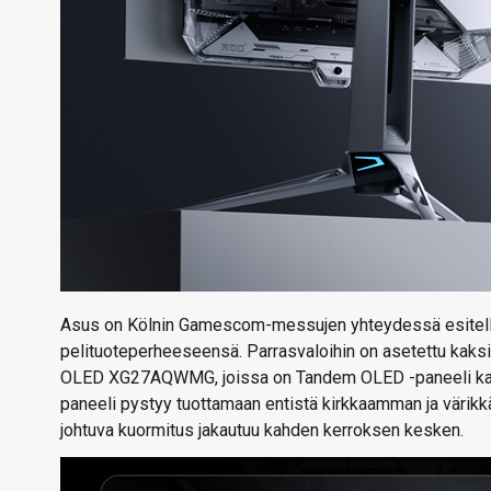
Asus on Kölnin Gamescom-messujen yhteydessä esitell
pelituoteperheeseensä. Parrasvaloihin on asetettu kak
OLED XG27AQWMG, joissa on Tandem OLED -paneeli kahde
paneeli pystyy tuottamaan entistä kirkkaamman ja värikk
johtuva kuormitus jakautuu kahden kerroksen kesken.