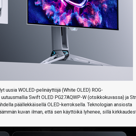
yt uusia WOLED-pelinäyttöjä (White OLED) ROG-
si uutuusmallia Swift OLED PG27AQWP-W (otsikkokuvassa) ja Str
lla päällekkäisellä OLED-kerroksella. Teknologian ansiosta
äämmän kuvan ilman, että sen käyttöikä lyhenee, sillä kirkkaudes