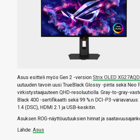
Asus esitteli myös Gen 2 -version
Strix OLED XG27AQD
uutuuden tavoin uusi TrueBlack Glossy -pinta sekä Neo 
virkistystaajuuteen QHD-resoluutiolla. Gray-to-gray-vas
Black 400 -sertifikaatti sekä 99 %:n DCI-P3-väriavaruus. 
1.4 (DSC), HDMI 2.1 ja USB-keskitin.
Asuksen ROG-näyttöuutuuksien hinnat ja saatavuusajankoh
Lähde:
Asus