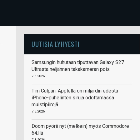
a
UUTISIA LYHYESTI
Samsungin huhutaan tiputtavan Galaxy S27
Ultrasta neljännen takakameran pois
7.8.2026
Tim Culpan: Applella on miljardin edestä
iPhone-puhelinten siruja odottamassa
muistipiirejä
7.8.2026
Doom pyörii nyt (melkein) myös Commodore
64:llä
7.8.2026