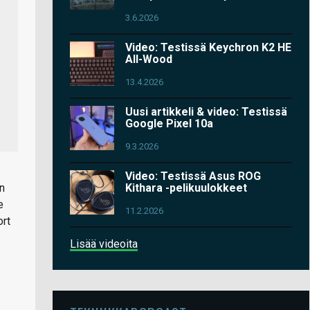
3.6.2026
Video: Testissä Keychron K2 HE
All-Wood
13.4.2026
Uusi artikkeli & video: Testissä
Google Pixel 10a
9.3.2026
Video: Testissä Asus ROG
n
Kithara -pelikuulokkeet
e
11.2.2026
ort
Lisää videoita