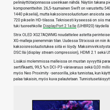
pelinäyttötarjonnassa useinkaan nähdä. Näytön takana pi
komponentteihin. 26,5-tuumainen Swift on varustettu 540
1440 pikseliä), mutta kaksoisresoluutiotuen ansiosta se
720 pikselin HD-tilassa. Teknisesti kyseessä on siis ma
tuki tuoreehkolle
DisplayPort 2.1a:lle
(UHBR20) täydellä 8
Strix OLED XG27AQWMG noudattelee astetta perinteisem
XG-malleja pienemmän tilan. Uudessa Strixissä on niin i
kaksoisresoluutiotukea siitä ei löydy. Maksimivirkistyst
DSC:llä (display stream compression), HDMI 2.1 sekä US
Lisäksi molemmissa malleissa on mustan syvyyttä paran
sertifikaatti, 99,5 %:n DCI-P3-väriavaruus sekä 0,03 mil
myös Neo Proximity -sensorilla, joka tunnistaa, kun käyt
palaa takaisin, myös kuva palautetaan. Tunnistusetäisyy