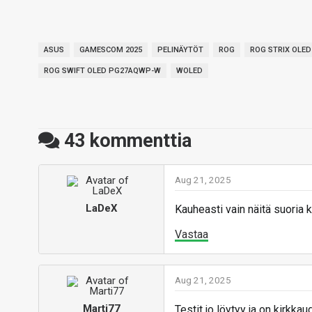
ASUS
GAMESCOM 2025
PELINÄYTÖT
ROG
ROG STRIX OLE
ROG SWIFT OLED PG27AQWP-W
WOLED
43
kommenttia
Aug 21, 2025
LaDeX
Kauheasti vain näitä suoria k
Vastaa
Aug 21, 2025
Marti77
Testit jo löytyy ja on kirkk