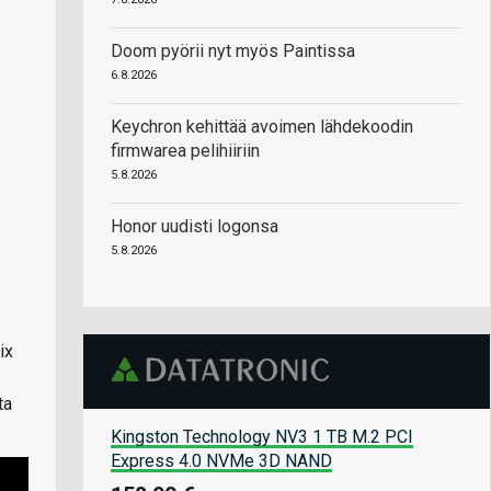
Doom pyörii nyt myös Paintissa
6.8.2026
Keychron kehittää avoimen lähdekoodin
firmwarea pelihiiriin
5.8.2026
Honor uudisti logonsa
5.8.2026
ix
ta
Kingston Technology NV3 1 TB M.2 PCI
Express 4.0 NVMe 3D NAND