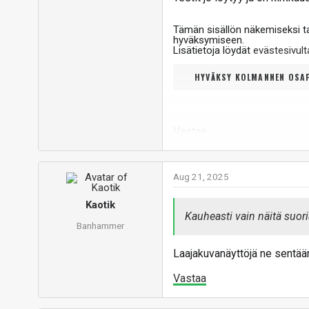
Tämän sisällön näkemiseksi 
hyväksymiseen.
Lisätietoja löydät
evästesivu
HYVÄKSY KOLMANNEN OSAP
Vastaa
Aug 21, 2025
Kaotik
Kauheasti vain näitä suori
Banhammer
Laajakuvanäyttöjä ne sentään 
Vastaa