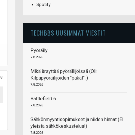
Spotify
TECHBBS UUSIMMAT VIESTIT
Pyöräily
7.8.2026
Mikä ärsyttää pyöräilijöissä (Oli:
#3
Kilpapyöräilijöiden "pakat"..)
7.8.2026
Battlefield 6
7.8.2026
Sähkönmyyntisopimukset ja niiden hinnat (EI
yleistä sähkökeskustelua!)
7.8.2026