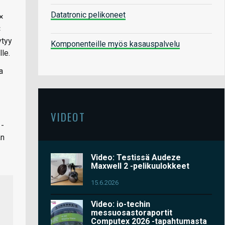
Datatronic pelikoneet
×
×
ytyy
Komponenteille myös kasauspalvelu
le.
a
VIDEOT
 -
än
Video: Testissä Audeze
Maxwell 2 -pelikuulokkeet
15.6.2026
Video: io-techin
messuosastoraportit
Computex 2026 -tapahtumasta