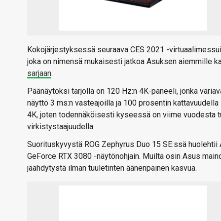
Kokojärjestyksessä seuraava CES 2021 -virtuaalimessui
joka on nimensä mukaisesti jatkoa Asuksen aiemmille kah
sarjaan
.
Päänäytöksi tarjolla on 120 Hz:n 4K-paneeli, jonka väria
näyttö 3 ms:n vasteajoilla ja 100 prosentin kattavuudel
4K, joten todennäköisesti kyseessä on viime vuodesta t
virkistystaajuudella.
Suorituskyvystä ROG Zephyrus Duo 15 SE:ssä huolehtii
GeForce RTX 3080 -näytönohjain. Muilta osin Asus maino
jäähdytystä ilman tuuletinten äänenpainen kasvua.