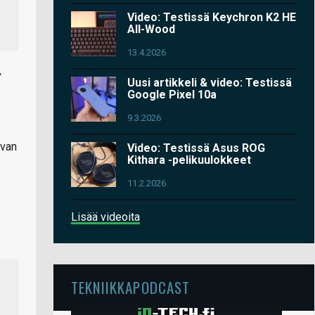
Video: Testissä Keychron K2 HE
All-Wood
13.4.2026
,
Uusi artikkeli & video: Testissä
Google Pixel 10a
9.3.2026
evan
Video: Testissä Asus ROG
Kithara -pelikuulokkeet
11.2.2026
Lisää videoita
TEKNIIKKAPODCAST