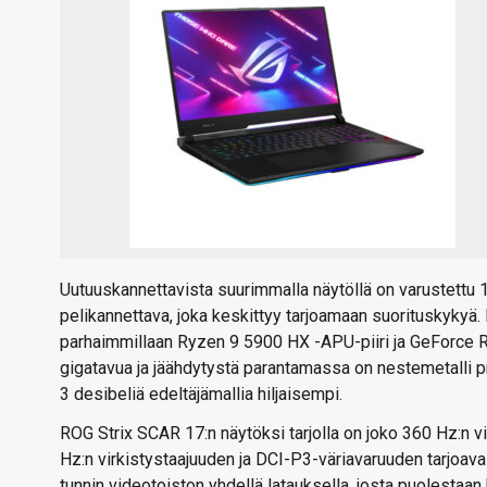
Uutuuskannettavista suurimmalla näytöllä on varustettu
pelikannettava, joka keskittyy tarjoamaan suorituskykyä.
parhaimmillaan Ryzen 9 5900 HX -APU-piiri ja GeForce 
gigatavua ja jäähdytystä parantamassa on nestemetalli p
3 desibeliä edeltäjämallia hiljaisempi.
ROG Strix SCAR 17:n näytöksi tarjolla on joko 360 Hz:n vi
Hz:n virkistystaajuuden ja DCI-P3-väriavaruuden tarjoa
tunnin videotoiston yhdellä latauksella, josta puolestaan