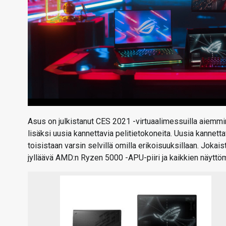
Asus on julkistanut CES 2021 -virtuaalimessuilla aiemm
lisäksi uusia kannettavia pelitietokoneita. Uusia kannetta
toisistaan varsin selvillä omilla erikoisuuksillaan. Joka
jylläävä AMD:n Ryzen 5000 -APU-piiri ja kaikkien näyttöm