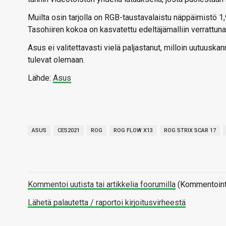
Muilta osin tarjolla on RGB-taustavalaistu näppäimistö 1,9
Tasohiiren kokoa on kasvatettu edeltäjämalliin verrattuna
Asus ei valitettavasti vielä paljastanut, milloin uutuuskan
tulevat olemaan.
Lähde:
Asus
ASUS
CES2021
ROG
ROG FLOW X13
ROG STRIX SCAR 17
Kommentoi uutista tai artikkelia foorumilla
(Kommentointi 
Lähetä palautetta / raportoi kirjoitusvirheestä