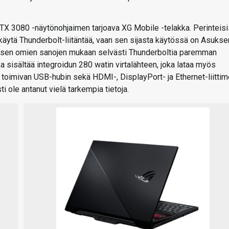
RTX 3080 -näytönohjaimen tarjoava XG Mobile -telakka. Perinteisi
käytä Thunderbolt-liitäntää, vaan sen sijasta käytössä on Asukse
suksen omien sanojen mukaan selvästi Thunderboltia paremman
 sisältää integroidun 280 watin virtalähteen, joka lataa myös
a toimivan USB-hubin sekä HDMI-, DisplayPort- ja Ethernet-liittim
ti ole antanut vielä tarkempia tietoja.