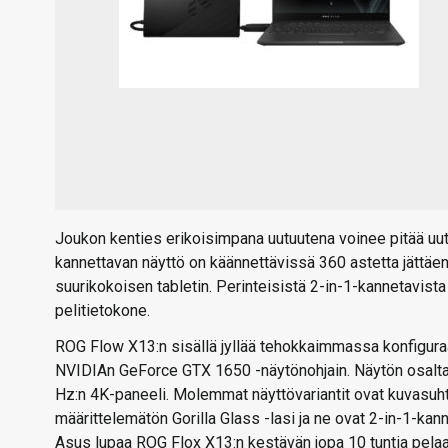
Joukon kenties erikoisimpana uutuutena voinee pitää uut
kannettavan näyttö on käännettävissä 360 astetta jättäe
suurikokoisen tabletin. Perinteisistä 2-in-1-kannetavis
pelitietokone.
ROG Flow X13:n sisällä jyllää tehokkaimmassa konfigur
NVIDIAn GeForce GTX 1650 -näytönohjain. Näytön osalta m
Hz:n 4K-paneeli. Molemmat näyttövariantit ovat kuvasuht
määrittelemätön Gorilla Glass -lasi ja ne ovat 2-in-1-ka
Asus lupaa ROG Flox X13:n kestävän jopa 10 tuntia pelaa