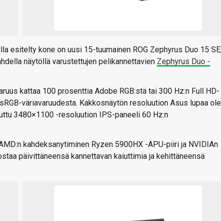
lla esitelty kone on uusi 15-tuumainen ROG Zephyrus Duo 15 SE
della näytöllä varustettujen pelikannettavien
Zephyrus Duo -
varuus kattaa 100 prosenttia Adobe RGB:stä tai 300 Hz:n Full HD-
la sRGB-väriavaruudesta. Kakkosnäytön resoluution Asus lupaa ol
uttu 3480×1100 -resoluution IPS-paneeli 60 Hz:n
 AMD:n kahdeksanytiminen Ryzen 5900HX -APU-piiri ja NVIDIAn
staa päivittäneensä kannettavan kaiuttimia ja kehittäneensä