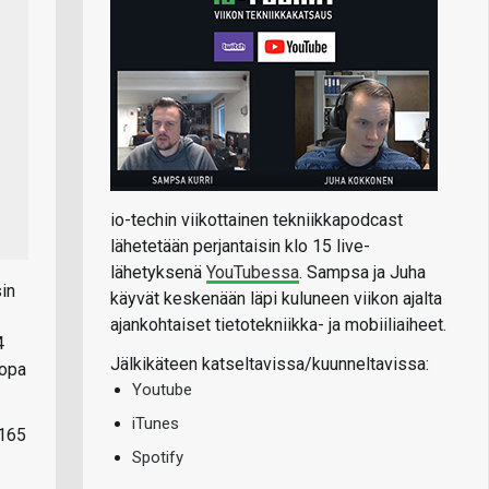
io-techin viikottainen tekniikkapodcast
lähetetään perjantaisin klo 15 live-
lähetyksenä
YouTubessa
. Sampsa ja Juha
in
käyvät keskenään läpi kuluneen viikon ajalta
ajankohtaiset tietotekniikka- ja mobiiliaiheet.
4
Jälkikäteen katseltavissa/kuunneltavissa:
jopa
Youtube
iTunes
 165
Spotify
2