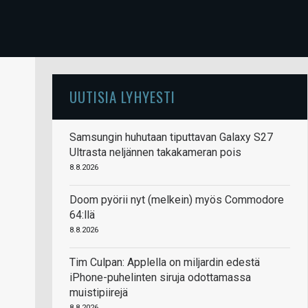
UUTISIA LYHYESTI
Samsungin huhutaan tiputtavan Galaxy S27
Ultrasta neljännen takakameran pois
8.8.2026
Doom pyörii nyt (melkein) myös Commodore
64:llä
8.8.2026
Tim Culpan: Applella on miljardin edestä
iPhone-puhelinten siruja odottamassa
muistipiirejä
8.8.2026