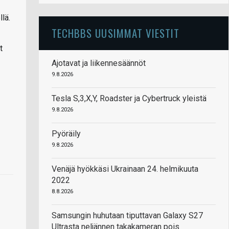
lä.
TECHBBS UUSIMMAT VIESTIT
t
Ajotavat ja liikennesäännöt
9.8.2026
Tesla S,3,X,Y, Roadster ja Cybertruck yleistä
9.8.2026
Pyöräily
9.8.2026
Venäjä hyökkäsi Ukrainaan 24. helmikuuta
2022
8.8.2026
Samsungin huhutaan tiputtavan Galaxy S27
Ultrasta neljännen takakameran pois