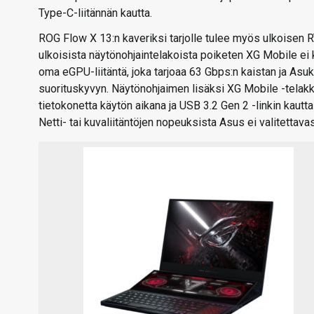
Type-C-liitännän kautta.
ROG Flow X 13:n kaveriksi tarjolle tulee myös ulkoisen 
ulkoisista näytönohjaintelakoista poiketen XG Mobile ei 
oma eGPU-liitäntä, joka tarjoaa 63 Gbps:n kaistan ja A
suorituskyvyn. Näytönohjaimen lisäksi XG Mobile -telakka
tietokonetta käytön aikana ja USB 3.2 Gen 2 -linkin kautt
Netti- tai kuvaliitäntöjen nopeuksista Asus ei valitettavas