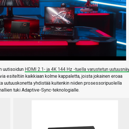
in uutisoidun
HDMI 2.1- ja 4K 144 Hz -tuella varustetun uutuusnä
via esiteltiin kaikkiaan kolme kappaletta, joista jokainen eroaa
ista uutuuskonetta yhdistää kuitenkin niiden prosessoripuolella
allien tuki Adaptive-Sync-teknologialle.