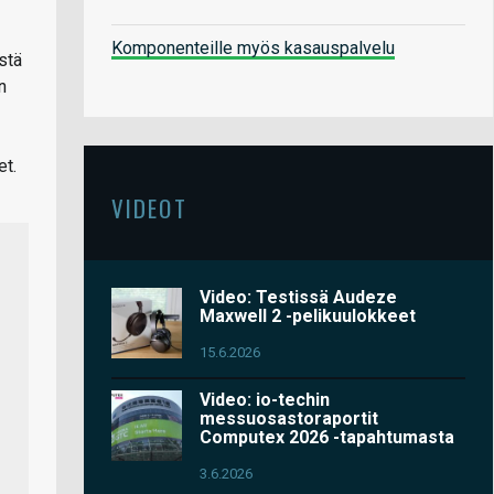
Komponenteille myös kasauspalvelu
stä
n
et.
VIDEOT
Video: Testissä Audeze
Maxwell 2 -pelikuulokkeet
15.6.2026
Video: io-techin
messuosastoraportit
Computex 2026 -tapahtumasta
3.6.2026