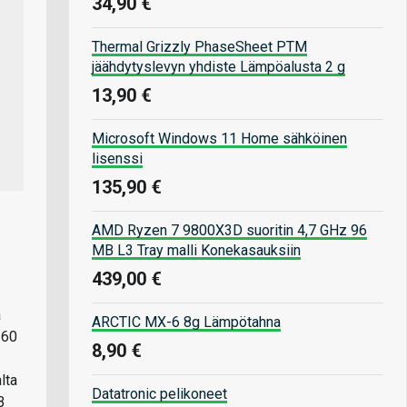
34,90 €
Thermal Grizzly PhaseSheet PTM
jäähdytyslevyn yhdiste Lämpöalusta 2 g
13,90 €
Microsoft Windows 11 Home sähköinen
lisenssi
135,90 €
AMD Ryzen 7 9800X3D suoritin 4,7 GHz 96
MB L3 Tray malli Konekasauksiin
439,00 €
a
ARCTIC MX-6 8g Lämpötahna
 60
8,90 €
lta
Datatronic pelikoneet
B