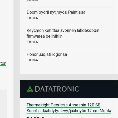
Doom pyörii nyt myös Paintissa
6.8.2026
Keychron kehittää avoimen lähdekoodin
firmwarea pelihiiriin
5.8.2026
Honor uudisti logonsa
5.8.2026
ytön
Thermalright Peerless Assassin 120 SE
Suoritin Jäähdytyslevy/jäähdytin 12 cm Musta