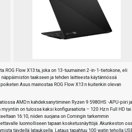
ta ROG Flow X13:ta, joka on 13-tuumainen 2-in-1-tietokone, eli
n näppäimistön taakseen ja tehden laitteesta käytännössä
ta poiketen Asus mainostaa ROG Flow X13:n kuitenkin olevan
aatiossa AMD:n kahdeksanytiminen Ryzen 9 5980HS -APU-piiri j
yyntiin on tulossa kaksi konfiguraatiota – 120 Hz:n Full HD tai
eeltaan 16:10, niiden suojana on Corningin tarkemmin
nnettavalle luonnolliseen tapaan kosketusnäyttöjä. Akunkeston osa
mista täydellä latauksella. Lataus tapahtuu 100 watin teholla US