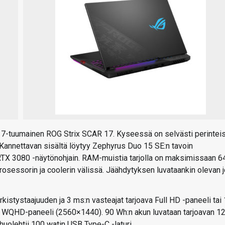
 17-tuumainen ROG Strix SCAR 17. Kyseessä on selvästi perinteis
 Kannettavan sisältä löytyy Zephyrus Duo 15 SE:n tavoin
RTX 3080 -näytönohjain. RAM-muistia tarjolla on maksimissaan 6
rosessorin ja coolerin välissä. Jäähdytyksen luvataankin olevan 
rkistystaajuuden ja 3 ms:n vasteajat tarjoava Full HD -paneeli tai
va WQHD-paneeli (2560×1440). 90 Wh:n akun luvataan tarjoavan 1
 huolehtii 100 watin USB Type-C -laturi.