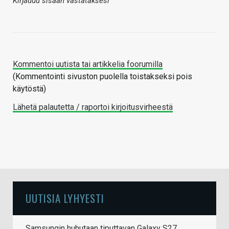
Kirjaudu sisään vastataksesi
Kommentoi uutista tai artikkelia foorumilla
(Kommentointi sivuston puolella toistakseksi pois
käytöstä)
Lähetä palautetta / raportoi kirjoitusvirheestä
UUTISIA LYHYESTI
Samsungin huhutaan tiputtavan Galaxy S27