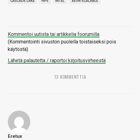
CASCADE LAKE
HPE
INTEL
XEON SCALABLE
Kommentoi uutista tai artikkelia foorumilla
(Kommentointi sivuston puolella toistaiseksi pois
käytöstä)
Lähetä palautetta / raportoi kirjoitusvirheestä
13 KOMMENTTIA
Eretux