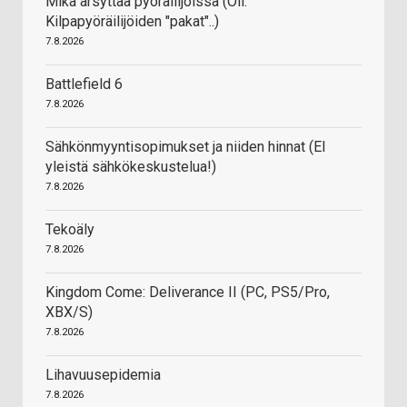
Mikä ärsyttää pyöräilijöissä (Oli:
Kilpapyöräilijöiden "pakat"..)
7.8.2026
Battlefield 6
7.8.2026
Sähkönmyyntisopimukset ja niiden hinnat (EI
yleistä sähkökeskustelua!)
7.8.2026
Tekoäly
7.8.2026
Kingdom Come: Deliverance II (PC, PS5/Pro,
XBX/S)
7.8.2026
Lihavuusepidemia
7.8.2026