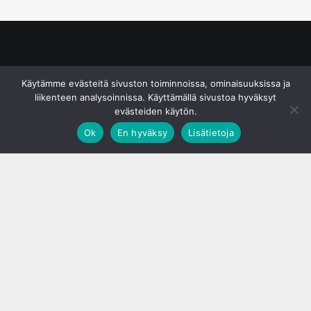
© S&J Media Oy
Käytämme evästeitä sivuston toiminnoissa, ominaisuuksissa ja
liikenteen analysoinnissa. Käyttämällä sivustoa hyväksyt
evästeiden käytön.
Ok
En hyväksy
Lisätietoja
;