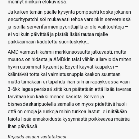
mennyt niinkuin elokuvissa.
Ja kaiken tämän päälle kysyntä pompsahti koska jokunen
securitypatchi söi mukavasti tehoa varsinkin servereissä
ja isoilla serverifarmien pyörittäjillä ei ole vaihtoehtoja –
ei voi kuin päivittää ja pistää lisää rautaa rajalle
paikkaamaan kadotettu suorituskyky…
AMD varmasti kahmii markkinaosuutta jatkuvasti, mutta
muutos on hidasta ja AMDkin taisi vähän aliarvioida miten
hyvin uusimmat Ryzenit ja Epycit käyvät kaupaksi –
kääntävät totta kai valmistusnuppia kaakon suuntaan
mutta tämäkään ei tapahdu ihan silmänräpäyksessä vaan
3-6kk lagaa perässä siitä kun päätetään että lisää tavaraa
tarvitaan kun kaikki menee käsistä. Serveri ja
bisnesdeskaripuolella samalla on myös pidettävä huoli
että on emoja ja runkoja mihin tunkea lastut.. ei niitäkään
taiota lisää ennakoidusta kysynnästä poikkeavaa määrää
ihan päivässä…
Kirjaudu sisään vastataksesi