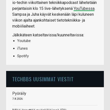
io-techin viikottainen tekniikkapodcast lähetetään
perjantaisin klo 15 live-lähetyksenä
YouTubessa
.
Sampsa ja Juha käyvät keskenään läpi kuluneen
viikon ajalta ajankohtaiset tietotekniikka- ja
mobiiliaiheet.
Jälkikäteen katseltavissa/kuunneltavissa:
Youtube
iTunes
Spotify
TECHBBS UUSIMMAT VIESTIT
Pyöräily
7.8.2026