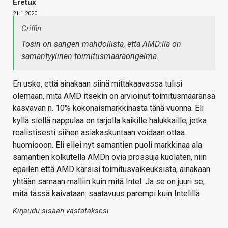
Eretux
21.1.2020
Griffin
Tosin on sangen mahdollista, että AMD:llä on
samantyylinen toimitusmääräongelma.
En usko, että ainakaan siinä mittakaavassa tulisi
olemaan, mitä AMD itsekin on arvioinut toimitusmääränsä
kasvavan n. 10% kokonaismarkkinasta tänä vuonna. Eli
kyllä siellä nappulaa on tarjolla kaikille halukkaille, jotka
realistisesti siihen asiakaskuntaan voidaan ottaa
huomiooon. Eli ellei nyt samantien puoli markkinaa ala
samantien kolkutella AMDn ovia prossuja kuolaten, niin
epäilen että AMD kärsisi toimitusvaikeuksista, ainakaan
yhtään samaan malliin kuin mitä Intel. Ja se on juuri se,
mitä tässä kaivataan: saatavuus parempi kuin Intelillä.
Kirjaudu sisään vastataksesi