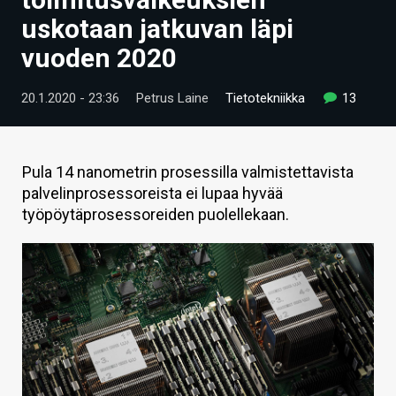
ARTIKKELIT
uskotaan jatkuvan läpi
vuoden 2020
VIDEOT
TECHBBS
20.1.2020 - 23:36
Petrus Laine
Tietotekniikka
13
TIETOA
HINTA.FI
Pula 14 nanometrin prosessilla valmistettavista
palvelinprosessoreista ei lupaa hyvää
KAUPPA
työpöytäprosessoreiden puolellekaan.
VAIHDA TEEMA
HAKU