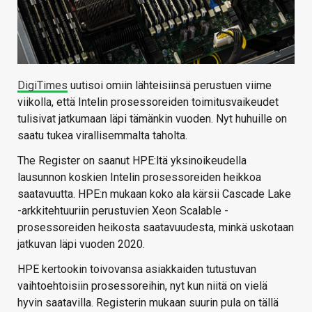
DigiTimes
uutisoi omiin lähteisiinsä perustuen viime
viikolla, että Intelin prosessoreiden toimitusvaikeudet
tulisivat jatkumaan läpi tämänkin vuoden. Nyt huhuille on
saatu tukea virallisemmalta taholta.
The Register on saanut HPE:ltä yksinoikeudella
lausunnon koskien Intelin prosessoreiden heikkoa
saatavuutta. HPE:n mukaan koko ala kärsii Cascade Lake
-arkkitehtuuriin perustuvien Xeon Scalable -
prosessoreiden heikosta saatavuudesta, minkä uskotaan
jatkuvan läpi vuoden 2020.
HPE kertookin toivovansa asiakkaiden tutustuvan
vaihtoehtoisiin prosessoreihin, nyt kun niitä on vielä
hyvin saatavilla. Registerin mukaan suurin pula on tällä