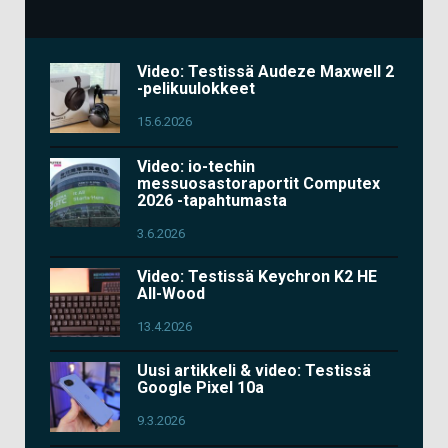
Video: Testissä Audeze Maxwell 2
-pelikuulokkeet
15.6.2026
Video: io-techin
messuosastoraportit Computex
2026 -tapahtumasta
3.6.2026
Video: Testissä Keychron K2 HE
All-Wood
13.4.2026
Uusi artikkeli & video: Testissä
Google Pixel 10a
9.3.2026