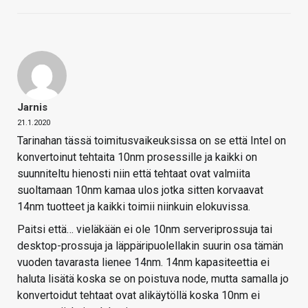
Jarnis
21.1.2020
Tarinahan tässä toimitusvaikeuksissa on se että Intel on
konvertoinut tehtaita 10nm prosessille ja kaikki on
suunniteltu hienosti niin että tehtaat ovat valmiita
suoltamaan 10nm kamaa ulos jotka sitten korvaavat
14nm tuotteet ja kaikki toimii niinkuin elokuvissa.
Paitsi että… vieläkään ei ole 10nm serveriprossuja tai
desktop-prossuja ja läppäripuolellakin suurin osa tämän
vuoden tavarasta lienee 14nm. 14nm kapasiteettia ei
haluta lisätä koska se on poistuva node, mutta samalla jo
konvertoidut tehtaat ovat alikäytöllä koska 10nm ei