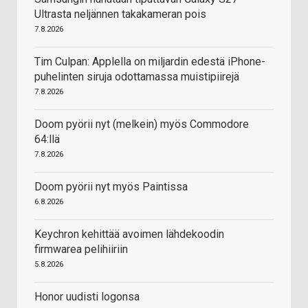
Ultrasta neljännen takakameran pois
7.8.2026
Tim Culpan: Applella on miljardin edestä iPhone-
puhelinten siruja odottamassa muistipiirejä
7.8.2026
Doom pyörii nyt (melkein) myös Commodore
64:llä
7.8.2026
Doom pyörii nyt myös Paintissa
6.8.2026
Keychron kehittää avoimen lähdekoodin
firmwarea pelihiiriin
5.8.2026
Honor uudisti logonsa