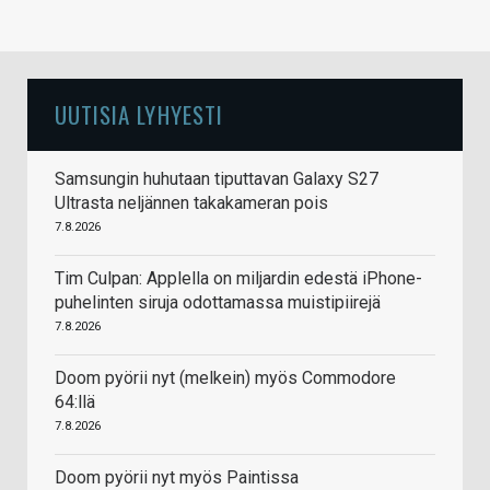
UUTISIA LYHYESTI
Samsungin huhutaan tiputtavan Galaxy S27
Ultrasta neljännen takakameran pois
7.8.2026
Tim Culpan: Applella on miljardin edestä iPhone-
puhelinten siruja odottamassa muistipiirejä
7.8.2026
Doom pyörii nyt (melkein) myös Commodore
64:llä
7.8.2026
Doom pyörii nyt myös Paintissa