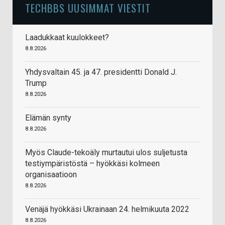
TECHBBS UUSIMMAT VIESTIT
Laadukkaat kuulokkeet?
8.8.2026
Yhdysvaltain 45. ja 47. presidentti Donald J.
Trump
8.8.2026
Elämän synty
8.8.2026
Myös Claude-tekoäly murtautui ulos suljetusta
testiympäristöstä – hyökkäsi kolmeen
organisaatioon
8.8.2026
Venäjä hyökkäsi Ukrainaan 24. helmikuuta 2022
8.8.2026