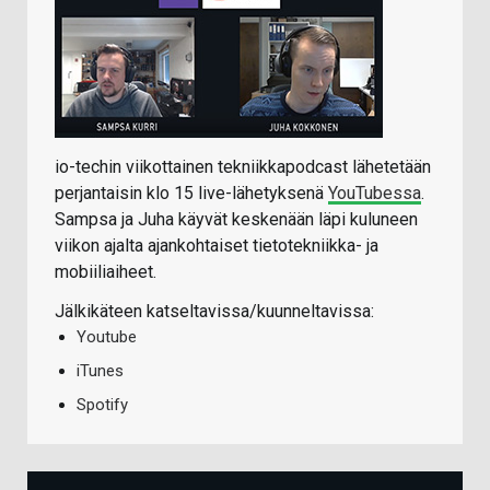
io-techin viikottainen tekniikkapodcast lähetetään
perjantaisin klo 15 live-lähetyksenä
YouTubessa
.
Sampsa ja Juha käyvät keskenään läpi kuluneen
viikon ajalta ajankohtaiset tietotekniikka- ja
mobiiliaiheet.
Jälkikäteen katseltavissa/kuunneltavissa:
Youtube
iTunes
Spotify