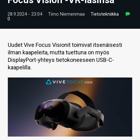
ARTIKKELIT
28.9.2024 - 23:04
Timo Niemenmaa
Tietotekniikka
0
VIDEOT
TECHBBS
Uudet Vive Focus Visionit toimivat itsenäisesti
TIETOA
ilman kaapeleita, mutta tuettuna on myös
DisplayPort-yhteys tietokoneeseen USB-C-
HINTA.FI
kaapelilla.
KAUPPA
VAIHDA TEEMA
HAKU