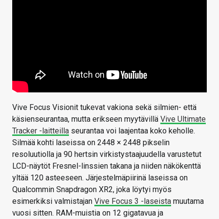
Vive Focus Visionit tukevat vakiona sekä silmien- että
käsienseurantaa, mutta erikseen myytävillä
Vive Ultimate
Tracker -laitteilla
seurantaa voi laajentaa koko keholle.
Silmää kohti laseissa on 2448 × 2448 pikselin
resoluutiolla ja 90 hertsin virkistystaajuudella varustetut
LCD-näytöt Fresnel-linssien takana ja niiden näkökenttä
yltää 120 asteeseen. Järjestelmäpiirinä laseissa on
Qualcommin Snapdragon XR2, joka löytyi myös
esimerkiksi valmistajan
Vive Focus 3 -laseista
muutama
vuosi sitten. RAM-muistia on 12 gigatavua ja