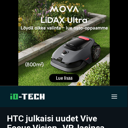
HTC julkaisi uudet Vive
UUTISET
Focus Vision -VR-lasinsa