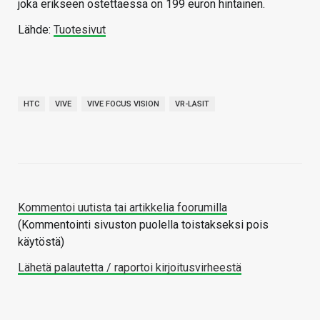
joka erikseen ostettaessa on 199 euron hintainen.
Lähde:
Tuotesivut
HTC
VIVE
VIVE FOCUS VISION
VR-LASIT
Kommentoi uutista tai artikkelia foorumilla
(Kommentointi sivuston puolella toistakseksi pois
käytöstä)
Lähetä palautetta / raportoi kirjoitusvirheestä