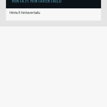
HINTA.FI HINTAVERTAILU
Hinta.fi hintavertailu