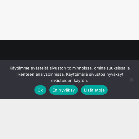
© S&J Media Oy
Käytämme evästeitä sivuston toiminnoissa, ominaisuuksissa ja
liikenteen analysoinnissa. Käyttämällä sivustoa hyväksyt
evästeiden käytön.
Ok
En hyväksy
Lisätietoja
;