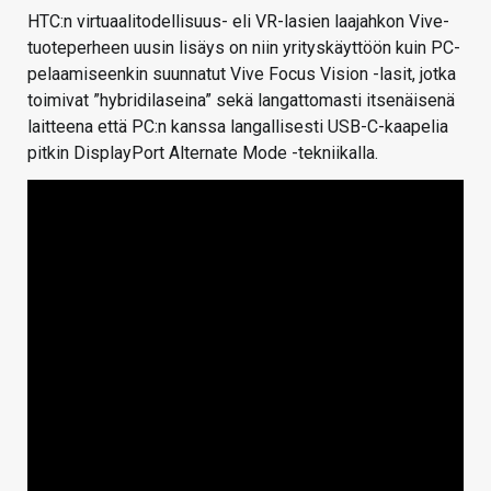
HTC:n virtuaalitodellisuus- eli VR-lasien laajahkon Vive-
tuoteperheen uusin lisäys on niin yrityskäyttöön kuin PC-
pelaamiseenkin suunnatut Vive Focus Vision -lasit, jotka
toimivat ”hybridilaseina” sekä langattomasti itsenäisenä
laitteena että PC:n kanssa langallisesti USB-C-kaapelia
pitkin DisplayPort Alternate Mode -tekniikalla.