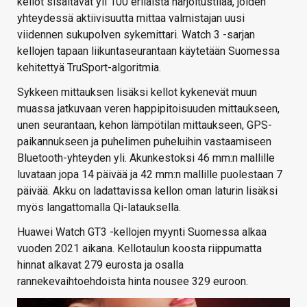
kellot sisältävät yli 100 erilaista harjoitustilaa, joiden
yhteydessä aktiivisuutta mittaa valmistajan uusi
viidennen sukupolven sykemittari. Watch 3 -sarjan
kellojen tapaan liikuntaseurantaan käytetään Suomessa
kehitettyä TruSport-algoritmia.
Sykkeen mittauksen lisäksi kellot kykenevät muun
muassa jatkuvaan veren happipitoisuuden mittaukseen,
unen seurantaan, kehon lämpötilan mittaukseen, GPS-
paikannukseen ja puhelimen puheluihin vastaamiseen
Bluetooth-yhteyden yli. Akunkestoksi 46 mm:n mallille
luvataan jopa 14 päivää ja 42 mm:n mallille puolestaan 7
päivää. Akku on ladattavissa kellon oman laturin lisäksi
myös langattomalla Qi-latauksella.
Huawei Watch GT3 -kellojen myynti Suomessa alkaa
vuoden 2021 aikana. Kellotaulun koosta riippumatta
hinnat alkavat 279 eurosta ja osalla
rannekevaihtoehdoista hinta nousee 329 euroon.