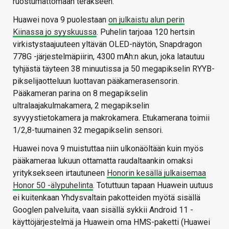
ruostumattomaan teräkseen.
Huawei nova 9 puolestaan
on julkaistu alun perin
Kiinassa jo syyskuussa
. Puhelin tarjoaa 120 hertsin
virkistystaajuuteen yltävän OLED-näytön, Snapdragon
778G -järjestelmäpiirin, 4300 mAh:n akun, joka latautuu
tyhjästä täyteen 38 minuutissa ja 50 megapikselin RYYB-
pikselijaotteluun luottavan pääkamerasensorin.
Pääkameran parina on 8 megapikselin
ultralaajakulmakamera, 2 megapikselin
syvyystietokamera ja makrokamera. Etukamerana toimii
1/2,8-tuumainen 32 megapikselin sensori.
Huawei nova 9 muistuttaa niin ulkonäöltään kuin myös
pääkameraa lukuun ottamatta raudaltaankin omaksi
yrityksekseen irtautuneen
Honorin kesällä julkaisemaa
Honor 50 -älypuhelinta
. Totuttuun tapaan Huawein uutuus
ei kuitenkaan Yhdysvaltain pakotteiden myötä sisällä
Googlen palveluita, vaan sisällä sykkii Android 11 -
käyttöjärjestelmä ja Huawein oma HMS-paketti (Huawei