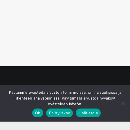
© S&J Media Oy
Käytämme evästeitä sivuston toiminnoissa, ominaisuuksissa ja
liikenteen analysoinnissa. Käyttämällä sivustoa hyväksyt
evästeiden käytön.
Ok
En hyväksy
Lisätietoja
;