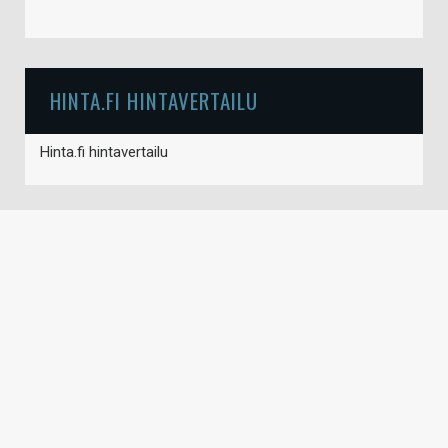
HINTA.FI HINTAVERTAILU
Hinta.fi hintavertailu