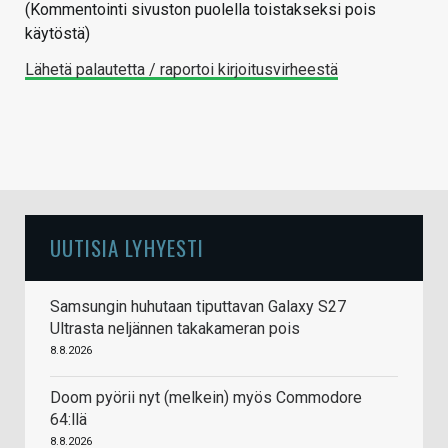
(Kommentointi sivuston puolella toistakseksi pois
käytöstä)
Lähetä palautetta / raportoi kirjoitusvirheestä
UUTISIA LYHYESTI
Samsungin huhutaan tiputtavan Galaxy S27
Ultrasta neljännen takakameran pois
8.8.2026
Doom pyörii nyt (melkein) myös Commodore
64:llä
8.8.2026