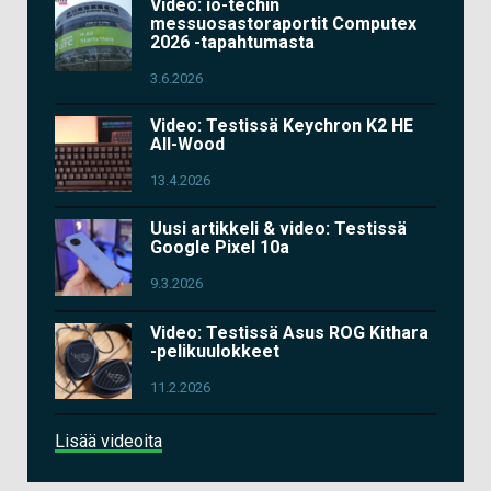
Video: io-techin
messuosastoraportit Computex
2026 -tapahtumasta
3.6.2026
Video: Testissä Keychron K2 HE
All-Wood
13.4.2026
Uusi artikkeli & video: Testissä
Google Pixel 10a
9.3.2026
Video: Testissä Asus ROG Kithara
-pelikuulokkeet
11.2.2026
Lisää videoita