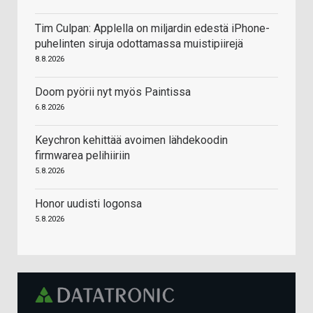
Tim Culpan: Applella on miljardin edestä iPhone-
puhelinten siruja odottamassa muistipiirejä
8.8.2026
Doom pyörii nyt myös Paintissa
6.8.2026
Keychron kehittää avoimen lähdekoodin
firmwarea pelihiiriin
5.8.2026
Honor uudisti logonsa
5.8.2026