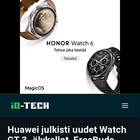
Huawei julkisti uudet Watch
UUTISET
GT 3 -älykellot, FreeBuds