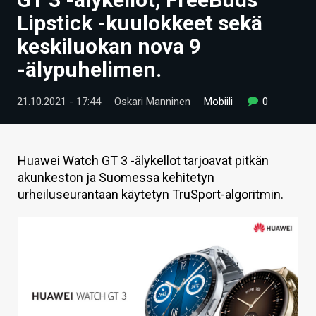
ARTIKKELIT
Lipstick -kuulokkeet sekä
keskiluokan nova 9
VIDEOT
-älypuhelimen.
TECHBBS
21.10.2021 - 17:44
Oskari Manninen
Mobiili
0
TIETOA
HINTA.FI
Huawei Watch GT 3 -älykellot tarjoavat pitkän
KAUPPA
akunkeston ja Suomessa kehitetyn
urheiluseurantaan käytetyn TruSport-algoritmin.
VAIHDA TEEMA
HAKU