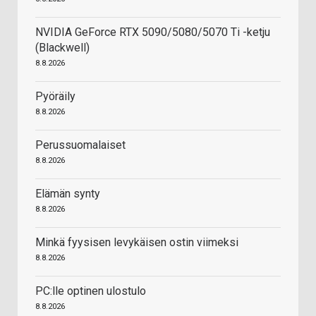
NVIDIA GeForce RTX 5090/5080/5070 Ti -ketju
(Blackwell)
8.8.2026
Pyöräily
8.8.2026
Perussuomalaiset
8.8.2026
Elämän synty
8.8.2026
Minkä fyysisen levykäisen ostin viimeksi
8.8.2026
PC:lle optinen ulostulo
8.8.2026