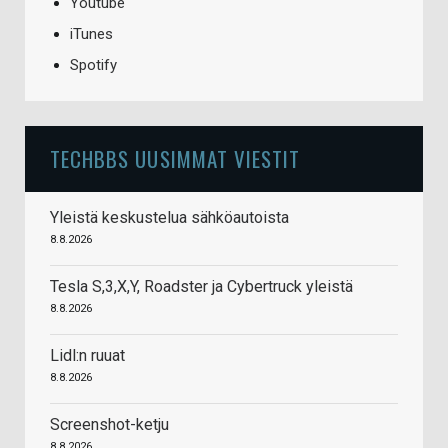
Youtube
iTunes
Spotify
TECHBBS UUSIMMAT VIESTIT
Yleistä keskustelua sähköautoista
8.8.2026
Tesla S,3,X,Y, Roadster ja Cybertruck yleistä
8.8.2026
Lidl:n ruuat
8.8.2026
Screenshot-ketju
8.8.2026