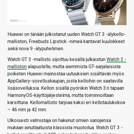
Huawei on tänään julkistanut uuden Watch GT 3 -älykello-
malliston, Freebuds Lipstick -nimeä kantavat kuulokkeet
sekä nova 9 -älypuhelimen.
Watch GT 3 -mallisto sijoittuu kesällä julkaistun
Watch 3 -
malliston
alapuolelle, mutta aiemmista GT-sarjalaisista
poiketen Huawei mainostaa uutuuksien sisältävän myös
AppGallery-sovelluskaupan, josta kelloihin on saatavilla
lisäsovelluksia. Kellon sisällä pyöriikin Watch 3:n tapaan
HarmonyOS-käyttöjärjestelmä, mutta toiminnoiltaan
karsittuna. Kellomallisto tarjoaa kaksi eri kellotaulukokoa
– 46 mm ja 42 mm.
Ulkoisesti valmistaja on hakenut omien sanojensa
mukaan ainutlaatuista klassista muotoilua. Watch GT 3 -