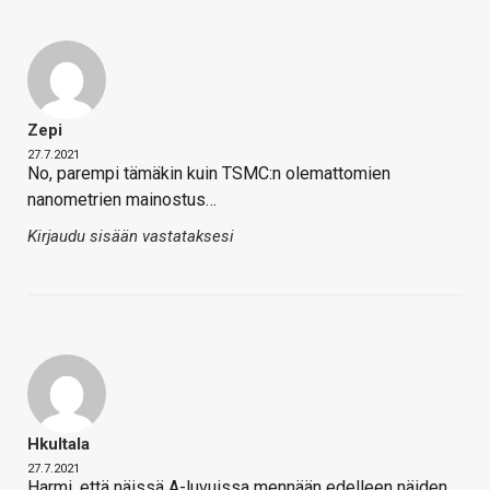
Zepi
27.7.2021
No, parempi tämäkin kuin TSMC:n olemattomien
nanometrien mainostus…
Kirjaudu sisään vastataksesi
Hkultala
27.7.2021
Harmi, että näissä A-luvuissa mennään edelleen näiden