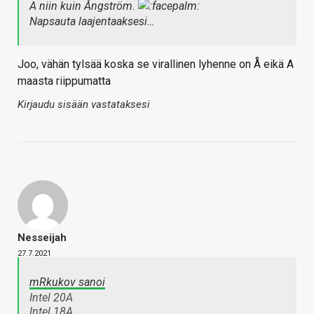
A niin kuin Ångström.
Napsauta laajentaaksesi…
Joo, vähän tylsää koska se virallinen lyhenne on Å eikä A
maasta riippumatta
Kirjaudu sisään vastataksesi
Nesseijah
27.7.2021
mRkukov sanoi
Intel 20A
Intel 18A