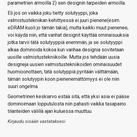
parametrien armoilla 2) sen designin tarpeiden armoilla.
Eli jos on vaikka joku tietty solutyyppi, joka
valmistustekniikan kehittyessä ei juuri pienene(esim.
eDRAM kuoli jo tämän takia), mutta kaikki muut pienenee,
voi käydä niin, että vanhat designit käyttää ominaisuuksia
jotka tarvii tätä solutyyppiä enemmän, ja se solutyyppi
alkaa dominoida kokoa kun vanhaa designia sovitetaan
uusille valmistustekniikoille. Mutta jos tehdään uusia
designeja uusien valmistustekniikoiden ominaisuudet
huomioonottaen, tätä solutyppiä pyritään välttämään,
tämän solutyypin koon pienenemättömyys ei ole niin
suuri ongelma.
Geometrinen keskiarvo estää sitä, että yksi asia ei pääse
dominoimaan lopputulosta niin pahasti vaikka tasapaino
tilanteiden välillä ajan kuluessa muuttuu.
Kirjaudu sisään vastataksesi