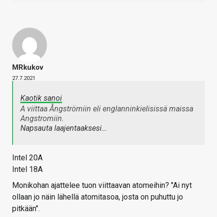
MRkukov
27.7.2021
Kaotik sanoi
A viittaa Ångströmiin eli englanninkielisissä maissa
Angstromiin.
Napsauta laajentaaksesi…
Intel 20A
Intel 18A
Monikohan ajattelee tuon viittaavan atomeihin? "Ai nyt
ollaan jo näin lähellä atomitasoa, josta on puhuttu jo
pitkään".