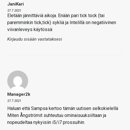
JaniKari
27.7.2021
Eletään jännittäviä aikoja. Enään pari tick tock (tai
paremminkin tick,tick) sykliä ja Intelillä on negatiivinen
viivanleveys käytössä
Kirjaudu sisään vastataksesi
Manager2k
27.7.2021
Haluan että Sampsa kertoo tämän uutisen selkokielellä
Miten Ångströmit suhteutuu ominaisuuksiiltaan ja
nopeudeltaa nykyisiin i5/i7 prossuihin.