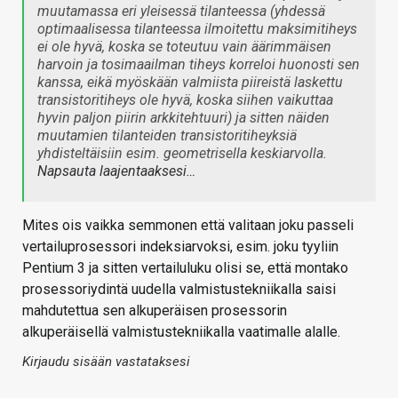
muutamassa eri yleisessä tilanteessa (yhdessä
optimaalisessa tilanteessa ilmoitettu maksimitiheys
ei ole hyvä, koska se toteutuu vain äärimmäisen
harvoin ja tosimaailman tiheys korreloi huonosti sen
kanssa, eikä myöskään valmiista piireistä laskettu
transistoritiheys ole hyvä, koska siihen vaikuttaa
hyvin paljon piirin arkkitehtuuri) ja sitten näiden
muutamien tilanteiden transistoritiheyksiä
yhdisteltäisiin esim. geometrisella keskiarvolla.
Napsauta laajentaaksesi…
Mites ois vaikka semmonen että valitaan joku passeli
vertailuprosessori indeksiarvoksi, esim. joku tyyliin
Pentium 3 ja sitten vertailuluku olisi se, että montako
prosessoriydintä uudella valmistustekniikalla saisi
mahdutettua sen alkuperäisen prosessorin
alkuperäisellä valmistustekniikalla vaatimalle alalle.
Kirjaudu sisään vastataksesi