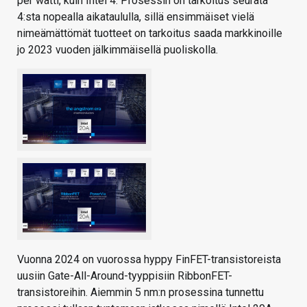
per watti, kuin Intel 4. Prosessin on tarkoitus seurata
4:sta nopealla aikataululla, sillä ensimmäiset vielä
nimeämättömät tuotteet on tarkoitus saada markkinoille
jo 2023 vuoden jälkimmäisellä puoliskolla.
Vuonna 2024 on vuorossa hyppy FinFET-transistoreista
uusiin Gate-All-Around-tyyppisiin RibbonFET-
transistoreihin. Aiemmin 5 nm:n prosessina tunnettu