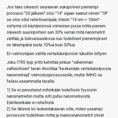
Jos taas oikeasti seuraavan sukupolven pienempi
prossesi "20 jälkeen" olisi "14" sijaan saanut nimen "18"
se olisi ollut rehellisempää; Intelin "14 nm-> 10nm"-
siirtymä oli käytännössä viimeinen jossa mitta pieneni
oikeasti suurinpiirtein sen 30% verran mitä nanometrit
väittää, ja tulevaisuudessa nuo todelliset pienennykset
on lähempänä tuota 10%ia kuin 30%ia.
Eri valmistajien välillä vertailukelpoisiin lukuihin liittyen:
Joku ITRS tjsp yritti kehittää jonkun "vähemmän
valheellisen" tavan ilmoittaa "keskenään vertailukelpoisia
nanometrejä" valmistusprosesseille, mutta IMHO se
failasi useammalla tavalla:
1) Se ei perustunut mihinkään todellisiin fyysisiin
nanometreihin mutta silti puhui nanometreistä.
Edelleenkään ei rehellistä.
2) Se lähinnä loi laskentakaavan sille, miten useampi
prosessin todellinen mitta ja mainosnanometrit olivat