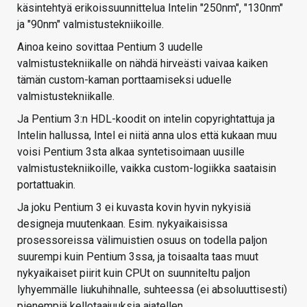
käsintehtyä erikoissuunnittelua Intelin "250nm", "130nm"
ja "90nm" valmistustekniikoille.
Ainoa keino sovittaa Pentium 3 uudelle
valmistustekniikalle on nähdä hirveästi vaivaa kaiken
tämän custom-kaman porttaamiseksi uduelle
valmistustekniikalle.
Ja Pentium 3:n HDL-koodit on intelin copyrightattuja ja
Intelin hallussa, Intel ei niitä anna ulos että kukaan muu
voisi Pentium 3sta alkaa syntetisoimaan uusille
valmistustekniikoille, vaikka custom-logiikka saataisin
portattuakin.
Ja joku Pentium 3 ei kuvasta kovin hyvin nykyisiä
designeja muutenkaan. Esim. nykyaikaisissa
prosessoreissa välimuistien osuus on todella paljon
suurempi kuin Pentium 3ssa, ja toisaalta taas muut
nykyaikaiset piirit kuin CPUt on suunniteltu paljon
lyhyemmälle liukuhihnalle, suhteessa (ei absoluuttisesti)
pienempiä kellotaajuuksia ajatellen.