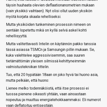
täysin huuhaata olevien deflaationanometrien mukaan
(vain yksikkö vaihtaen). Nyt olisi ollut uuden yksikön
myötä korjata skaala rehelliseksi.
Mutta yksiköiden tunkeminen prosessin nimeen on
sentään lopetettu mikä on kyllä selvä askel kohti
rehellisyyttä.
Mutta valitettavasti Intelin on käytännön pakko tanssia
tässä asiassa TSMCn ja Samsungin pillin mukaan. Se,
kuka valehtelee aggressiivisemmin, saa suuren
tietämättömän yleisen silmissä kehittyneimmän
valmistustekniikan tittelin.
Tuo, että 20 hypätään 18aan on joko hyvä tai huono asia,
mutta pelkään, että huono:
Lienee melko todennäköistä, että itse prosessi ei
tuossa pienene oikeasti yhtään, vaan ainoastaan
nopeutuu ja muuttuu energiatehokkaammaksi. Eli numerot
vaan deflatoituu entisestään.