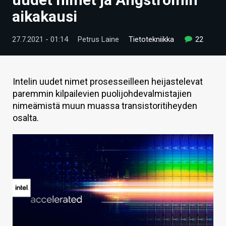
ARTIKKELIT
aikakausi
VIDEOT
27.7.2021 - 01:14
Petrus Laine
Tietotekniikka
22
TECHBBS
TIETOA
Intelin uudet nimet prosesseilleen heijastelevat
paremmin kilpailevien puolijohdevalmistajien
HINTA.FI
nimeämistä muun muassa transistoritiheyden
osalta.
KAUPPA
VAIHDA TEEMA
HAKU