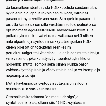
Ja täsmälleen identtisestä HDL-koodista saadaan ulos
hyvin erilaisia lopputuloksia sen mukaan, millaiset
parametrit synteesille annetaan. Simppelein parametri
on, että kuinka paljon siltä vaaditaan kelloa, joutuuko se
optimoimaan aggressiivisesti saadakseen kriiittisillä
polkuja lyhemmiksi vai ei (tämä vaikuttaa sekä siihen,
mitä algoritmeja synteesissä käytetään jonkun HDL-
kielen operaation toteuttamiseen (esim.
peruskoulualgoritmi yhteelaskulle on hidas mutta pieni ja
vähävirtainen, joku kehittynyt yhteenlaskuyksikkö on
nopeampi mutta isompi) sekä siihen, kuinka paljon
voidaankäyttää pieniä ja vähävirtaisia soluja vs isompia ja
nopeampia soluja.
Mutta käytännössä synteesiasetuksia on ziljoona
muutakin kuin vain kellotaajuus.
Ottamalla mikä tahansa "esimerkkidesign" ja
syntetisoimalla se, ollaan siis 1) HDL-synteesin