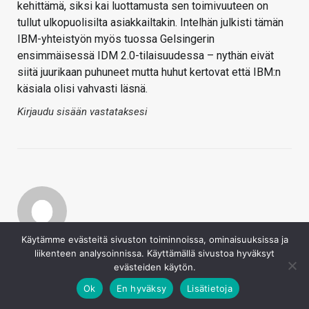
kehittämä, siksi kai luottamusta sen toimivuuteen on
tullut ulkopuolisilta asiakkailtakin. Intelhän julkisti tämän
IBM-yhteistyön myös tuossa Gelsingerin
ensimmäisessä IDM 2.0-tilaisuudessa – nythän eivät
siitä juurikaan puhuneet mutta huhut kertovat että IBM:n
käsiala olisi vahvasti läsnä.
Kirjaudu sisään vastataksesi
Käytämme evästeitä sivuston toiminnoissa, ominaisuuksissa ja
Krüger
liikenteen analysoinnissa. Käyttämällä sivustoa hyväksyt
29.7.2021
evästeiden käytön.
Osake laski tuosta taas jonkin verran, onko tuolla
kuitenkaan käytännössä mitään merkitystä muuta kuin
Ok
En hyväksy
Lisätietoja
että taivutaan kilpalijoiden vuoksi ja joudutaan pelaamaan