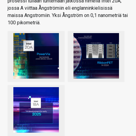
prosessi tullaan tuntemaan jatkossa nimellä Intel 20A,
jossa A viittaa Ångströmiin eli englanninkielisissä
maissa Angstromiin. Yksi Ångström on 0,1 nanometriä tai
100 pikometriä.