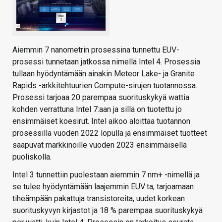
Aiemmin 7 nanometrin prosessina tunnettu EUV-
prosessi tunnetaan jatkossa nimellä Intel 4. Prosessia
tullaan hyödyntämään ainakin Meteor Lake- ja Granite
Rapids -arkkitehtuurien Compute-sirujen tuotannossa.
Prosessi tarjoaa 20 parempaa suorituskykyä wattia
kohden verrattuna Intel 7:aan ja sillä on tuotettu jo
ensimmäiset koesirut. Intel aikoo aloittaa tuotannon
prosessilla vuoden 2022 lopulla ja ensimmäiset tuotteet
saapuvat markkinoille vuoden 2023 ensimmäisellä
puoliskolla.
Intel 3 tunnettiin puolestaan aiemmin 7 nm+ -nimellä ja
se tulee hyödyntämään laajemmin EUV:ta, tarjoamaan
tiheämpään pakattuja transistoreita, uudet korkean
suorituskyvyn kirjastot ja 18 % parempaa suorituskykyä