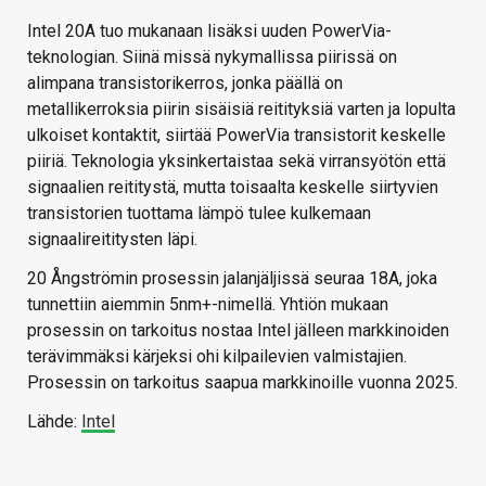
Intel 20A tuo mukanaan lisäksi uuden PowerVia-
teknologian. Siinä missä nykymallissa piirissä on
alimpana transistorikerros, jonka päällä on
metallikerroksia piirin sisäisiä reitityksiä varten ja lopulta
ulkoiset kontaktit, siirtää PowerVia transistorit keskelle
piiriä. Teknologia yksinkertaistaa sekä virransyötön että
signaalien reititystä, mutta toisaalta keskelle siirtyvien
transistorien tuottama lämpö tulee kulkemaan
signaalireititysten läpi.
20 Ångströmin prosessin jalanjäljissä seuraa 18A, joka
tunnettiin aiemmin 5nm+-nimellä. Yhtiön mukaan
prosessin on tarkoitus nostaa Intel jälleen markkinoiden
terävimmäksi kärjeksi ohi kilpailevien valmistajien.
Prosessin on tarkoitus saapua markkinoille vuonna 2025.
Lähde:
Intel