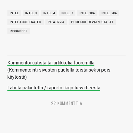
INTEL
INTEL 3
INTEL 4
INTEL 7
INTEL 18A
INTEL 20A
INTEL ACCELERATED
POWERVIA
PUOLIJOHDEVALMISTAJAT
RIBBONFET
Kommentoi uutista tai artikkelia foorumilla
(Kommentointi sivuston puolella toistaiseksi pois
käytöstä)
Lähetä palautetta / raportoi kirjoitusvirheestä
22 KOMMENTTIA