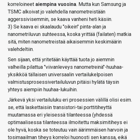
korreloineet
aiempina vuosina
. Mutta kun Samsung ja
TSMC alkoivat jo valehdella nanometreistään
aggerssivisemmin, se kaava vanheni heti käsiin.
3) Se kaava ei skaalaudu "oikein" pinta-alan ja
nanometriluvun suhteessa, koska yrittää (failaten) matkia
sitä, miten nanometreistaä aikaisemmin keskimäärin
valehdeltiin.
Sen sijaan, että yritetään käyttää tuota jo aiemmin
valheilla pilattua "viivanleveys nanometreinä"-huuhaa-
yksikköä tällaisen universaalin vertailukelpoisen
valmistusprosessivertailuluvun pitäisi hylätä täysin
yhteys aiempiin huuhaa-lukuihin.
Järkevä yksi vertailuluku eri prosessien välillä olisi esim.
se, että laskettaisiin transistori-tai porttitiheyttä
muutamassa eri yleisessä tilanteessa (yhdessä
optimaalisessa tilanteessa ilmoitettu maksimitiheys ei
ole hyvä, koska se toteutuu vain äärimmäisen harvoin ja
tosimaailman tiheys korreloi huonosti sen kanssa, eikä