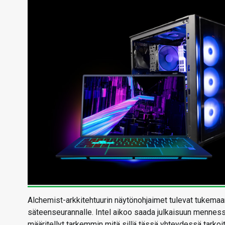
Alchemist-arkkitehtuurin näytönohjaimet tulevat tukemaan 
säteenseurannalle. Intel aikoo saada julkaisuun mennes
määritellyt tarkemmin mitä sillä tässä yhteydessä tarkoi