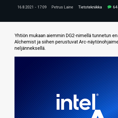
16.8.2021 - 17:09
Petrus Laine
Tietotekniikka
64
Yhtiön mukaan aiemmin DG2-nimellä tunnetun ens
Alchemist ja siihen perustuvat Arc-näytönohjaim
neljänneksellä.