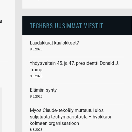
ta
TECHBBS UUSIMMAT VIESTIT
Laadukkaat kuulokkeet?
8.8.2026
Yhdysvaltain 45. ja 47. presidentti Donald J.
Trump
8.8.2026
Elämän synty
8.8.2026
Myös Claude-tekoäly murtautui ulos
suljetusta testiympäristöstä – hyökkäsi
kolmeen organisaatioon
8.8.2026