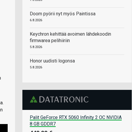
Doom pyörii nyt myös Paintissa
6.8.2026
Keychron kehittää avoimen lähdekoodin
firmwarea pelihiiriin
5.8.2026
Honor uudisti logonsa
5.8.2026
n
a.
an
Palit GeForce RTX 5060 Infinity 2 OC NVIDIA
8 GB GDDR7