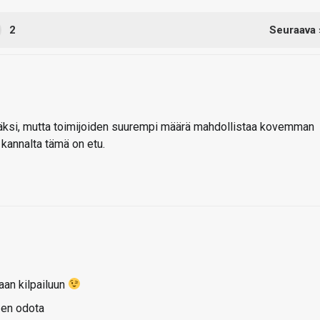
2
Seuraava 
äväksi, mutta toimijoiden suurempi määrä mahdollistaa kovemman
n kannalta tämä on etu.
aan kilpailuun
 en odota