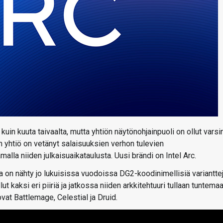
kuin kuuta taivaalta, mutta yhtiön näytönohjainpuoli on ollut varsi
 yhtiö on vetänyt salaisuuksien verhon tulevien
lla niiden julkaisuaikataulusta. Uusi brändi on Intel Arc.
on nähty jo lukuisissa vuodoissa DG2-koodinimellisiä varianttej
t kaksi eri piiriä ja jatkossa niiden arkkitehtuuri tullaan tuntema
at Battlemage, Celestial ja Druid.