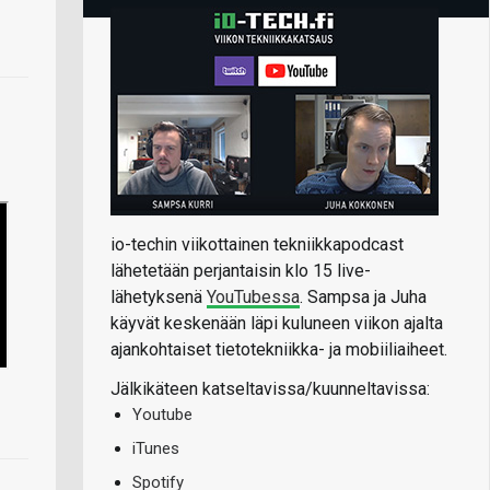
io-techin viikottainen tekniikkapodcast
lähetetään perjantaisin klo 15 live-
lähetyksenä
YouTubessa
. Sampsa ja Juha
käyvät keskenään läpi kuluneen viikon ajalta
ajankohtaiset tietotekniikka- ja mobiiliaiheet.
Jälkikäteen katseltavissa/kuunneltavissa:
Youtube
iTunes
Spotify