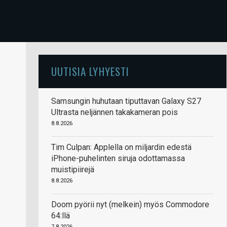
UUTISIA LYHYESTI
Samsungin huhutaan tiputtavan Galaxy S27
Ultrasta neljännen takakameran pois
8.8.2026
Tim Culpan: Applella on miljardin edestä
iPhone-puhelinten siruja odottamassa
muistipiirejä
8.8.2026
Doom pyörii nyt (melkein) myös Commodore
64:llä
7.8.2026