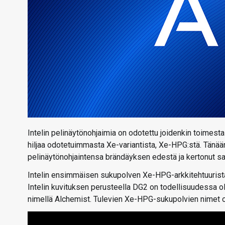
Intelin pelinäytönohjaimia on odotettu joidenkin toimesta 
hiljaa odotetuimmasta Xe-variantista, Xe-HPG:stä. Tänään
pelinäytönohjaintensa brändäyksen edestä ja kertonut sama
Intelin ensimmäisen sukupolven Xe-HPG-arkkitehtuurista 
Intelin kuvituksen perusteella DG2 on todellisuudessa ollu
nimellä Alchemist. Tulevien Xe-HPG-sukupolvien nimet ov