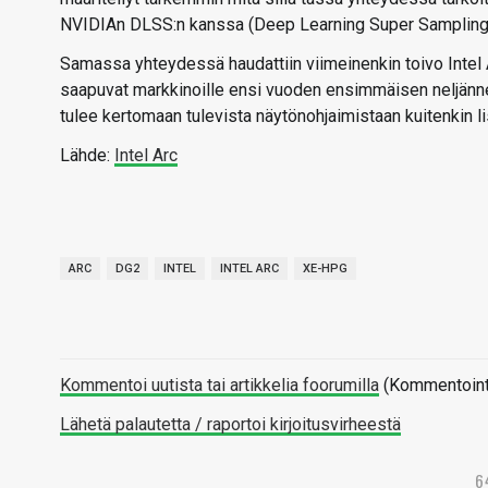
NVIDIAn DLSS:n kanssa (Deep Learning Super Sampling
Samassa yhteydessä haudattiin viimeinenkin toivo Intel
saapuvat markkinoille ensi vuoden ensimmäisen neljänne
tulee kertomaan tulevista näytönohjaimistaan kuitenkin li
Lähde:
Intel Arc
ARC
DG2
INTEL
INTEL ARC
XE-HPG
Kommentoi uutista tai artikkelia foorumilla
(Kommentointi 
Lähetä palautetta / raportoi kirjoitusvirheestä
6