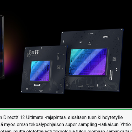
DirectX 12 Ultimate -rajapintaa, sisältäen tuen kiihdytetylle
sä myös oman tekoälypohjaisen super sampling -ratkaisun. Yhtiö 
tetaan, mutta oletettavasti teknologia tulee olemaan samankaltai