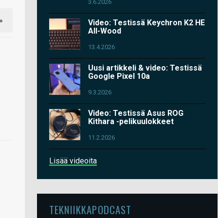
3.6.2026
»
Video: Testissä Keychron K2 HE
All-Wood
13.4.2026
Uusi artikkeli & video: Testissä
Google Pixel 10a
9.3.2026
Video: Testissä Asus ROG
Kithara -pelikuulokkeet
11.2.2026
Lisää videoita
TEKNIIKKAPODCAST