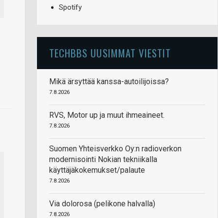
Spotify
TECHBBS UUSIMMAT VIESTIT
Mikä ärsyttää kanssa-autoilijoissa?
7.8.2026
RVS, Motor up ja muut ihmeaineet.
7.8.2026
Suomen Yhteisverkko Oy:n radioverkon
modernisointi Nokian tekniikalla
käyttäjäkokemukset/palaute
7.8.2026
Via dolorosa (pelikone halvalla)
7.8.2026