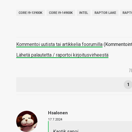
CORE I9-13900K
CORE I9-14900K
INTEL
RAPTOR LAKE
RAPT
Kommentoi uutista tai artikkelia foorumilla
(Kommentointi 
Lähetä palautetta / raportoi kirjoitusvirheestä
7
1
Hsalonen
17.7.2024
Kaotik sanoi