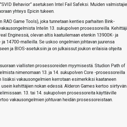
”SVID Behavior” asetuksen Intel Fail Safeksi. Muiden valmistaji
oraan yhteys Epicin tukeen.
in RAD Game Tools), joka tunnetaan kenties parhaiten Bink-
vakausongelmista Intelin 13. sukupolven prosessoreilla. Kehittäj
eal Enginessä, olevan altis kaatuilemaan etenkin 13900K- ja
 ja 14700-malleilla. Se uskoo ongelmien johtavan juurensa
een ja BIOS-asetuksiin ja on julkaissut joukon erilaisia ohjeita
 suoraan viallisten prosessoreiden myymisestä. Studion Path of
gelmista nimenomaan 13. ja 14. sukupolven Core -prosessoreilla
en lisäksi vakausongelmien kerrotaan esimerkiksi kaataneen
n usein kehittäjien nokan edessä. Alderon Games kertoo siirtyvä
imissaan. 13. tai 14. sukupolven prosessoreita käyttäville
a kertoo vakausongelmien johtuvan heidän prosessoreistaan.