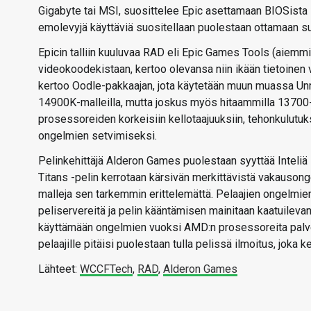
Gigabyte tai MSI, suosittelee Epic asettamaan BIOSista 
emolevyjä käyttäviä suositellaan puolestaan ottamaan su
Epicin talliin kuuluvaa RAD eli Epic Games Tools (aiemm
videokoodekistaan, kertoo olevansa niin ikään tietoinen 
kertoo Oodle-pakkaajan, jota käytetään muun muassa Unr
14900K-malleilla, mutta joskus myös hitaammilla 13700-
prosessoreiden korkeisiin kellotaajuuksiin, tehonkulutuks
ongelmien setvimiseksi.
Pelinkehittäjä Alderon Games puolestaan syyttää Inteliä
Titans -pelin kerrotaan kärsivän merkittävistä vakauson
malleja sen tarkemmin erittelemättä. Pelaajien ongelmi
peliservereitä ja pelin kääntämisen mainitaan kaatuileva
käyttämään ongelmien vuoksi AMD:n prosessoreita palvel
pelaajille pitäisi puolestaan tulla pelissä ilmoitus, jok
Lähteet:
WCCFTech
,
RAD
,
Alderon Games