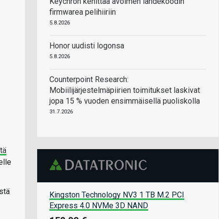
Keychron kehittää avoimen lähdekoodin
firmwarea pelihiiriin
5.8.2026
Honor uudisti logonsa
5.8.2026
Counterpoint Research:
Mobiilijärjestelmäpiirien toimitukset laskivat
jopa 15 % vuoden ensimmäisellä puoliskolla
31.7.2026
tä
elle
stä
Kingston Technology NV3 1 TB M.2 PCI
Express 4.0 NVMe 3D NAND