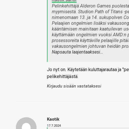
Pelinkehittäjä Alderon Games puolestaa
myymisestä. Studion Path of Titans -p
nimenomaan 13. ja 14. sukupolven Core
Pelaajien ongelmien lisäksi vakausonge
kääntämisen mainitaan kaatuilevan use
käyttämään ongelmien vuoksi AMD:n pr
prosessoreita käyttäville pelaajille pitä
vakausongelmien johtuvan heidän pro
Napsauta laajentaaksesi…
Jo nyt on. Käytetään kuluttajarautaa ja "p
pelikehittäjästä.
Kirjaudu sisään vastataksesi
Kaotik
17.7.2024