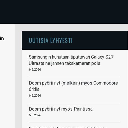
in
UUTISIA LYHYESTI
Samsungin huhutaan tiputtavan Galaxy S27
Ultrasta neljännen takakameran pois
6.8.2026
Doom pyörii nyt (melkein) myös Commodore
64:llä
6.8.2026
Doom pyörii nyt myös Paintissa
6.8.2026