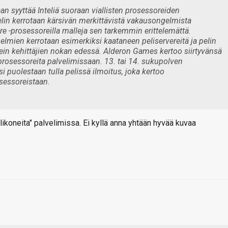
n syyttää Inteliä suoraan viallisten prosessoreiden
elin kerrotaan kärsivän merkittävistä vakausongelmista
 -prosessoreilla malleja sen tarkemmin erittelemättä.
lmien kerrotaan esimerkiksi kaataneen peliservereitä ja pelin
in kehittäjien nokan edessä. Alderon Games kertoo siirtyvänsä
osessoreita palvelimissaan. 13. tai 14. sukupolven
isi puolestaan tulla pelissä ilmoitus, joka kertoo
sessoreistaan.
elikoneita" palvelimissa. Ei kyllä anna yhtään hyvää kuvaa