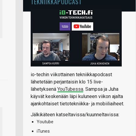
TEKNIIKKAPODCAST
io-techin viikottainen tekniikkapodcast
lähetetään perjantaisin klo 15 live-
lähetyksenä
YouTubessa
. Sampsa ja Juha
käyvät keskenään läpi kuluneen viikon ajalta
ajankohtaiset tietotekniikka- ja mobiiliaiheet.
Jälkikäteen katseltavissa/kuunneltavissa:
Youtube
iTunes