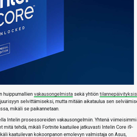
en huippumallien
vakausongelmista
sekä yhtiön
tilannepäivityksis
 juurisyyn selvittämiseksi, mutta mitään aikataulua sen selviämis
vissa, mikäli se paikannetaan.
sella Intelin prosessoreiden vakausongelmiin. Yhtenä viimeisimmi
t mitä tehdä, mikäli Fortnite kaatuilee jatkuvasti Intelin Core i9-
äli kaatuilevan kokoonpanon emolevyn valmistaja on Asus,