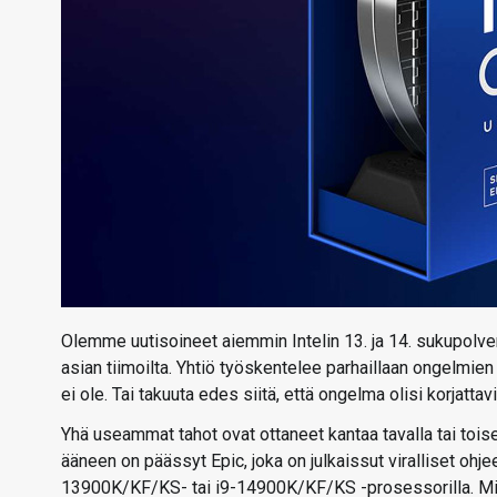
Olemme uutisoineet aiemmin Intelin 13. ja 14. sukupolv
asian tiimoilta. Yhtiö työskentelee parhaillaan ongelmien
ei ole. Tai takuuta edes siitä, että ongelma olisi korjatta
Yhä useammat tahot ovat ottaneet kantaa tavalla tai toi
ääneen on päässyt Epic, joka on julkaissut viralliset ohjee
13900K/KF/KS- tai i9-14900K/KF/KS -prosessorilla. Mik