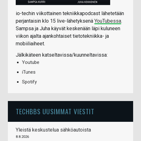
io-techin viikottainen tekniikkapodcast lähetetään
perjantaisin klo 15 live-lähetyksenä
YouTubessa
.
Sampsa ja Juha käyvät keskenään läpi kuluneen
viikon ajalta ajankohtaiset tietotekniikka- ja
mobiiliaiheet.
Jälkikäteen katseltavissa/kuunneltavissa:
Youtube
iTunes
Spotify
TECHBBS UUSIMMAT VIESTIT
Yleistä keskustelua sähköautoista
8.8.2026