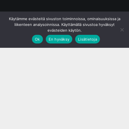
© S&J Media Oy
Käytämme evästeitä sivuston toiminnoissa, ominaisuuksissa ja
liikenteen analysoinnissa. Käyttämällä sivustoa hyväksyt
evästeiden käytön.
Ok
En hyväksy
Lisätietoja
;