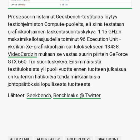
Prosessorin listannut Geekbench-testitulos löytyy
testiohjelmiston Compute-puolelta, eli siinä testataan
grafiikkaohjaimen laskentasuorituskykyä. 1,15 GHz:n
maksimikellotaajuudella toiminut 96 Execution Unit -
yksikön Xe-grafiikkaohjain sai tuloksekseen 13438.
VideoCardzin
mukaan se vastaa suurin piirtein GeForce
GTX 660 Ti:n suorituskykyä. Ensimmäisistä
testituloksista yli puoli vuotta ennen tuotteen julkaisua
on kuitenkin hätiköityä tehdä minkäänlaisia
johtopäätöksiä lopullisesta tuotteesta.
Lähteet:
Geekbench
,
Benchleaks @ Twitter
ALDER LAKE
ALDER LAKE-P
GOLDEN COVE
GRACEMONT