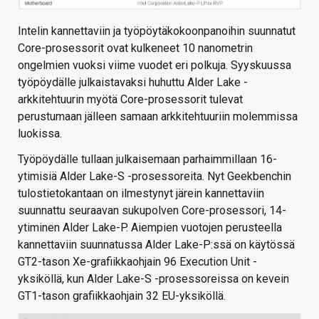
Intelin kannettaviin ja työpöytäkokoonpanoihin suunnatut
Core-prosessorit ovat kulkeneet 10 nanometrin
ongelmien vuoksi viime vuodet eri polkuja. Syyskuussa
työpöydälle julkaistavaksi huhuttu Alder Lake -
arkkitehtuurin myötä Core-prosessorit tulevat
perustumaan jälleen samaan arkkitehtuuriin molemmissa
luokissa.
Työpöydälle tullaan julkaisemaan parhaimmillaan 16-
ytimisiä Alder Lake-S -prosessoreita. Nyt Geekbenchin
tulostietokantaan on ilmestynyt järein kannettaviin
suunnattu seuraavan sukupolven Core-prosessori, 14-
ytiminen Alder Lake-P. Aiempien vuotojen perusteella
kannettaviin suunnatussa Alder Lake-P:ssä on käytössä
GT2-tason Xe-grafiikkaohjain 96 Execution Unit -
yksiköllä, kun Alder Lake-S -prosessoreissa on kevein
GT1-tason grafiikkaohjain 32 EU-yksiköllä.