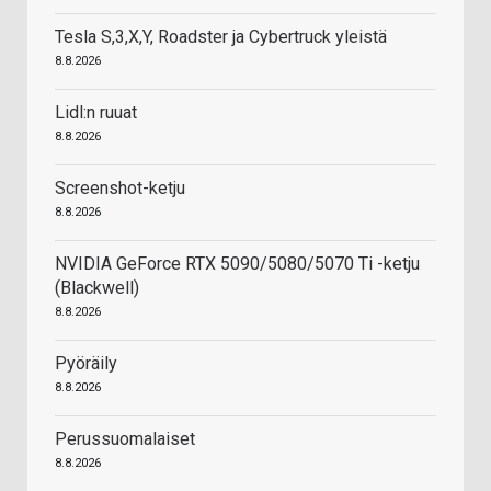
Tesla S,3,X,Y, Roadster ja Cybertruck yleistä
8.8.2026
Lidl:n ruuat
8.8.2026
Screenshot-ketju
8.8.2026
NVIDIA GeForce RTX 5090/5080/5070 Ti -ketju
(Blackwell)
8.8.2026
Pyöräily
8.8.2026
Perussuomalaiset
8.8.2026