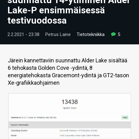
ARTIKKELIT
Lake-P ensimmäisessä
testivuodossa
VIDEOT
TECHBBS
2.2.2021 - 23:38
Petrus Laine
Tietotekniikka
5
TIETOA
HINTA.FI
Järein kannettaviin suunnattu Alder Lake sisältää
6 tehokasta Golden Cove -ydintä, 8
KAUPPA
energiatehokasta Gracemont-ydintä ja GT2-tason
Xe-grafiikkaohjaimen
VAIHDA TEEMA
HAKU