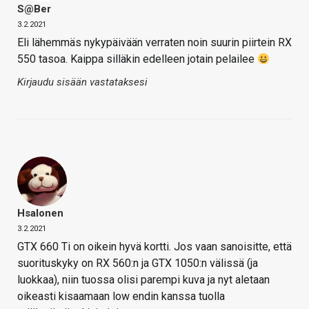
S@ber
3.2.2021
Eli lähemmäs nykypäivään verraten noin suurin piirtein RX
550 tasoa. Kaippa silläkin edelleen jotain pelailee
Kirjaudu sisään vastataksesi
Hsalonen
3.2.2021
GTX 660 Ti on oikein hyvä kortti. Jos vaan sanoisitte, että
suorituskyky on RX 560:n ja GTX 1050:n välissä (ja
luokkaa), niin tuossa olisi parempi kuva ja nyt aletaan
oikeasti kisaamaan low endin kanssa tuolla