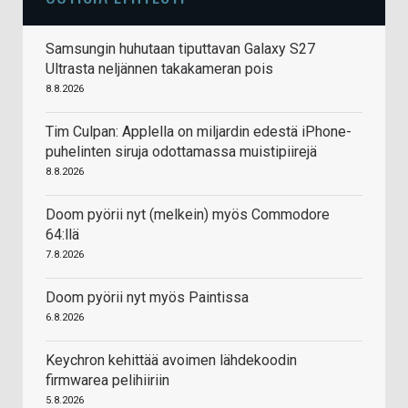
Samsungin huhutaan tiputtavan Galaxy S27
Ultrasta neljännen takakameran pois
8.8.2026
Tim Culpan: Applella on miljardin edestä iPhone-
puhelinten siruja odottamassa muistipiirejä
8.8.2026
Doom pyörii nyt (melkein) myös Commodore
64:llä
7.8.2026
Doom pyörii nyt myös Paintissa
6.8.2026
Keychron kehittää avoimen lähdekoodin
firmwarea pelihiiriin
5.8.2026