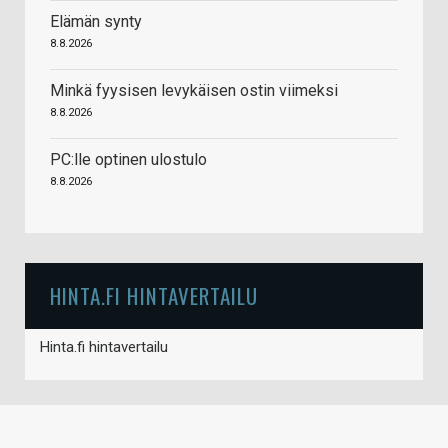
Elämän synty
8.8.2026
Minkä fyysisen levykäisen ostin viimeksi
8.8.2026
PC:lle optinen ulostulo
8.8.2026
HINTA.FI HINTAVERTAILU
Hinta.fi hintavertailu