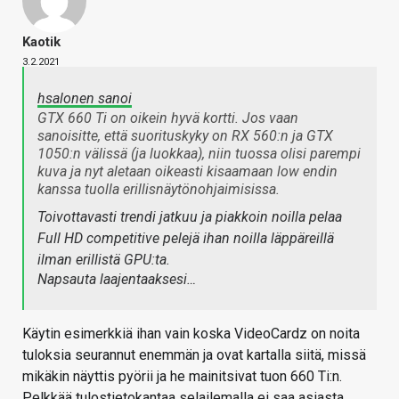
Kaotik
3.2.2021
hsalonen sanoi
GTX 660 Ti on oikein hyvä kortti. Jos vaan
sanoisitte, että suorituskyky on RX 560:n ja GTX
1050:n välissä (ja luokkaa), niin tuossa olisi parempi
kuva ja nyt aletaan oikeasti kisaamaan low endin
kanssa tuolla erillisnäytönohjaimisissa.
Toivottavasti trendi jatkuu ja piakkoin noilla pelaa
Full HD competitive pelejä ihan noilla läppäreillä
ilman erillistä GPU:ta.
Napsauta laajentaaksesi…
Käytin esimerkkiä ihan vain koska VideoCardz on noita
tuloksia seurannut enemmän ja ovat kartalla siitä, missä
mikäkin näyttis pyörii ja he mainitsivat tuon 660 Ti:n.
Pelkkää tulostietokantaa selailemalla ei saa asiasta