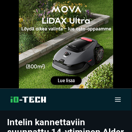
Intelin kannettaviin
UUTISET
suunnattu 14-ytiminen Alder