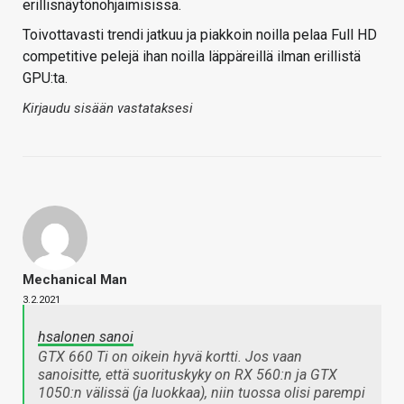
erillisnäytönohjaimisissa.
Toivottavasti trendi jatkuu ja piakkoin noilla pelaa Full HD
competitive pelejä ihan noilla läppäreillä ilman erillistä
GPU:ta.
Kirjaudu sisään vastataksesi
Mechanical Man
3.2.2021
hsalonen sanoi
GTX 660 Ti on oikein hyvä kortti. Jos vaan
sanoisitte, että suorituskyky on RX 560:n ja GTX
1050:n välissä (ja luokkaa), niin tuossa olisi parempi